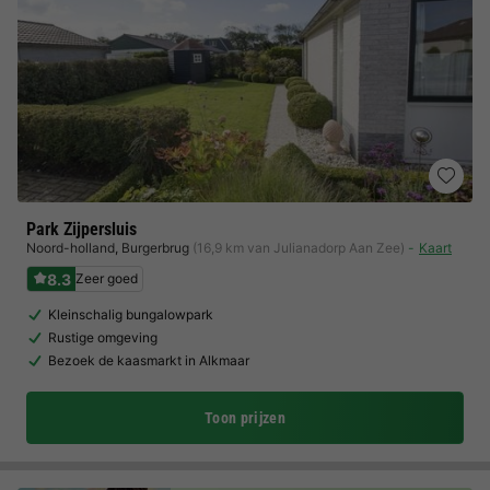
Park Zijpersluis
Noord-holland
,
Burgerbrug
(16,9 km van Julianadorp Aan Zee)
Kaart
8.3
Zeer goed
Kleinschalig bungalowpark
Rustige omgeving
Bezoek de kaasmarkt in Alkmaar
Toon prijzen