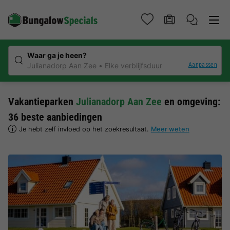
Waar ga je heen?
Aanpassen
Julianadorp Aan Zee
Elke verblijfsduur
Vakantieparken
Julianadorp Aan Zee
en omgeving:
36 beste aanbiedingen
Je hebt zelf invloed op het zoekresultaat.
Meer weten