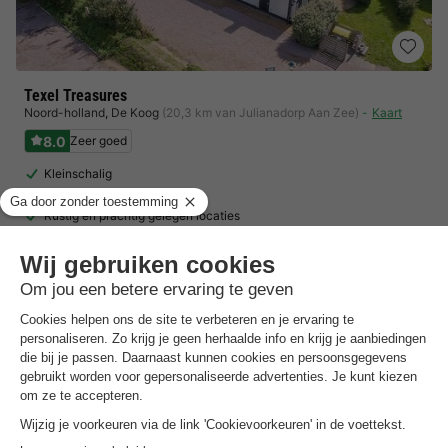
Texel Treasures
Noord-holland
,
De Koog
(20,3 km van Julianadorp Aan Zee)
Kaart
8.0
Zeer goed
Kleinschalig
Energieneutraal
Rustig en prachtig gelegen locaties
Toon prijzen