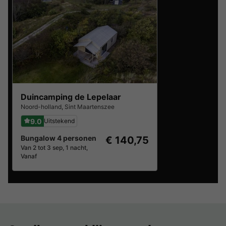
Duincamping de Lepelaar
Noord-holland
,
Sint Maartenszee
9.0
Uitstekend
Bungalow 4 personen
€ 140,75
Van 2 tot 3 sep, 1 nacht,
Vanaf