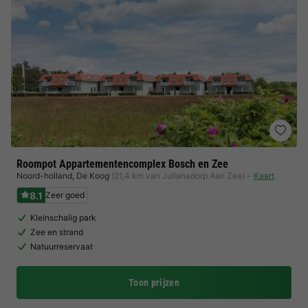
Roompot Appartementencomplex Bosch en Zee
Noord-holland
,
De Koog
(21,4 km van Julianadorp Aan Zee)
Kaart
8.1
Zeer goed
Kleinschalig park
Zee en strand
Natuurreservaat
Toon prijzen