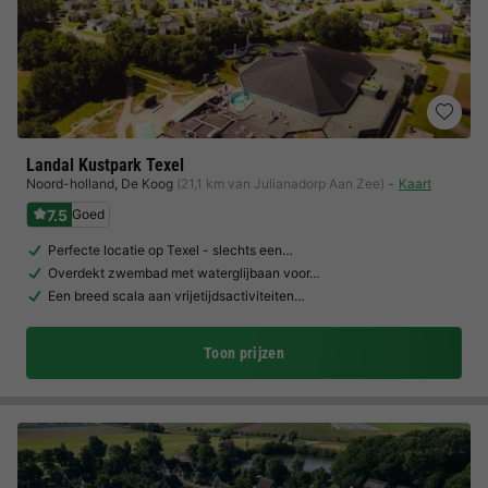
Landal Kustpark Texel
Noord-holland
,
De Koog
(21,1 km van Julianadorp Aan Zee)
Kaart
7.5
Goed
Perfecte locatie op Texel - slechts een…
Overdekt zwembad met waterglijbaan voor…
Een breed scala aan vrijetijdsactiviteiten…
Toon prijzen