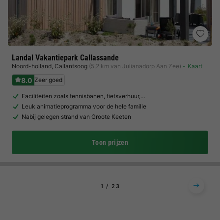
Landal Vakantiepark Callassande
Noord-holland
,
Callantsoog
(5,2 km van Julianadorp Aan Zee)
Kaart
8.0
Zeer goed
Faciliteiten zoals tennisbanen, fietsverhuur,…
Leuk animatieprogramma voor de hele familie
Nabij gelegen strand van Groote Keeten
Toon prijzen
1
2
3