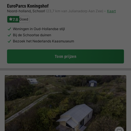
EuroParcs Koningshof
Noord-holland
,
Schoorl
(23,7 km van Julianadorp Aan Zee)
Kaart
7.8
Goed
Woningen in Oud-Hollandse stijl
Bij de Schoorlse duinen
Bezoek het Nederlands Kaasmuseum
Toon prijzen