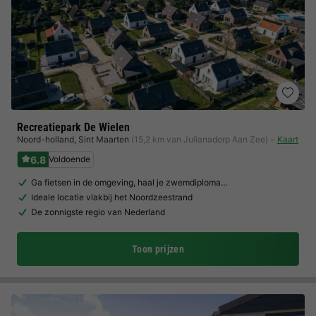
Recreatiepark De Wielen
Noord-holland
,
Sint Maarten
(15,2 km van Julianadorp Aan Zee)
Kaart
6.8
Voldoende
Ga fietsen in de omgeving, haal je zwemdiploma…
Ideale locatie vlakbij het Noordzeestrand
De zonnigste regio van Nederland
Toon prijzen