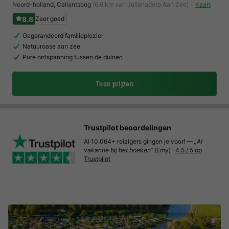
Noord-holland
,
Callantsoog
(6,6 km van Julianadorp Aan Zee)
Kaart
8.8
Zeer goed
Gegarandeerd familieplezier
Natuuroase aan zee
Pure ontspanning tussen de duinen
Toon prijzen
Trustpilot beoordelingen
Al 10.064+ reizigers gingen je voor! —
„Al
vakantie bij het boeken“
(Emy) ·
4.5 / 5 op
Trustpilot