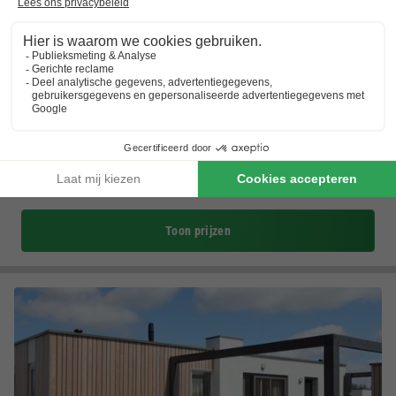
Vakantiepark de Nollen
Noord-holland
,
Callantsoog
(7 km van Julianadorp Aan Zee)
Kaart
Slechts 2 km van het strand van Callantsoog
Speelzone met grote speeltuin & waterspetterplaats
Paviljoen8 met terras, live muziek & bingoavonden
Toon prijzen