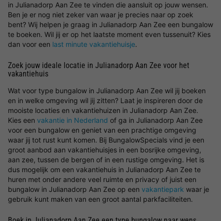
in Julianadorp Aan Zee te vinden die aansluit op jouw wensen.
Ben je er nog niet zeker van waar je precies naar op zoek
bent? Wij helpen je graag in Julianadorp Aan Zee een bungalow
te boeken. Wil jij er op het laatste moment even tussenuit? Kies
dan voor een
last minute vakantiehuisje
.
Zoek jouw ideale locatie in Julianadorp Aan Zee voor het
vakantiehuis
Wat voor type bungalow in Julianadorp Aan Zee wil jij boeken
en in welke omgeving wil jij zitten? Laat je inspireren door de
mooiste locaties en vakantiehuizen in Julianadorp Aan Zee.
Kies een
vakantie in Nederland
of ga in Julianadorp Aan Zee
voor een bungalow en geniet van een prachtige omgeving
waar jij tot rust kunt komen. Bij BungalowSpecials vind je een
groot aanbod aan vakantiehuisjes in een bosrijke omgeving,
aan zee, tussen de bergen of in een rustige omgeving. Het is
dus mogelijk om een vakantiehuis in Julianadorp Aan Zee te
huren met onder andere veel ruimte en privacy of juist een
bungalow in Julianadorp Aan Zee op een
vakantiepark
waar je
gebruik kunt maken van een groot aantal parkfaciliteiten.
Boek in Julianadorp Aan Zee een type bungalow naar wens