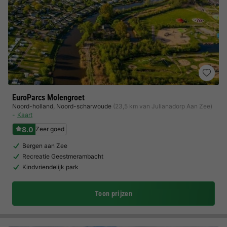
EuroParcs Molengroet
Noord-holland
,
Noord-scharwoude
(23,5 km van Julianadorp Aan Zee)
Kaart
8.0
Zeer goed
Bergen aan Zee
Recreatie Geestmerambacht
Kindvriendelijk park
Toon prijzen