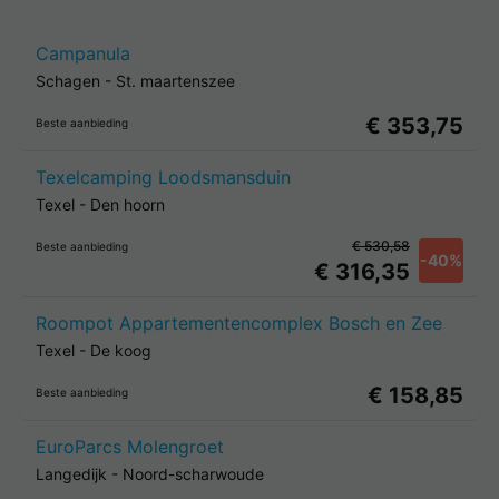
Campanula
Schagen
-
St. maartenszee
€ 353,75
Beste aanbieding
Texelcamping Loodsmansduin
Texel
-
Den hoorn
€ 530,58
Beste aanbieding
-40%
€ 316,35
Roompot Appartementencomplex Bosch en Zee
Texel
-
De koog
€ 158,85
Beste aanbieding
EuroParcs Molengroet
Langedijk
-
Noord-scharwoude