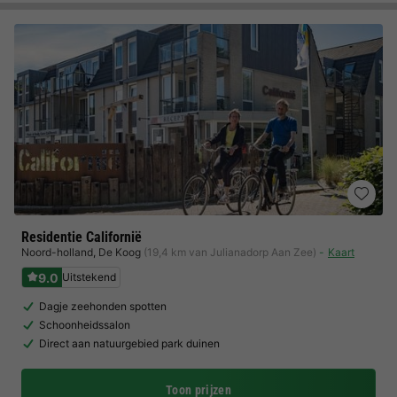
Residentie Californië
Noord-holland
,
De Koog
(19,4 km van Julianadorp Aan Zee)
Kaart
9.0
Uitstekend
Dagje zeehonden spotten
Schoonheidssalon
Direct aan natuurgebied park duinen
Toon prijzen