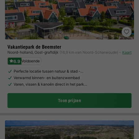
Vakantiepark de Beemster
Noord-holland
,
Oost-graftdijk
(16,9 km van Noord-Scharwoude)
Kaart
6.9
Voldoende
Perfecte locatie tussen natuur & stad -…
Verwarmd binnen- en buitenzwembad
Varen, vissen & kanoën direct in het park…
Toon prijzen