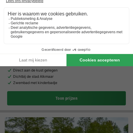
Landal De Graaf van Egmont
Noord-holland
,
Egmond Aan Zee
(15,3 km van Noord-Scharwoude)
Kaart
8.2
Zeer goed
Direct aan de kust gelegen
Dichtbij de stad Alkmaar
Zwembad met kinderbadje
Toon prijzen