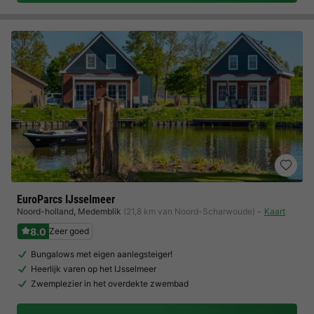
EuroParcs IJsselmeer
Noord-holland
,
Medemblik
(21,8 km van Noord-Scharwoude)
Kaart
8.0
Zeer goed
Bungalows met eigen aanlegsteiger!
Heerlijk varen op het IJsselmeer
Zwemplezier in het overdekte zwembad