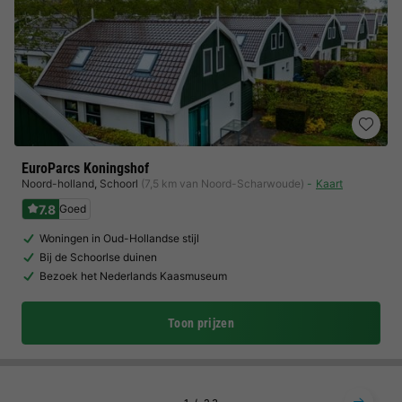
EuroParcs Koningshof
Noord-holland
,
Schoorl
(7,5 km van Noord-Scharwoude)
Kaart
7.8
Goed
Woningen in Oud-Hollandse stijl
Bij de Schoorlse duinen
Bezoek het Nederlands Kaasmuseum
Toon prijzen