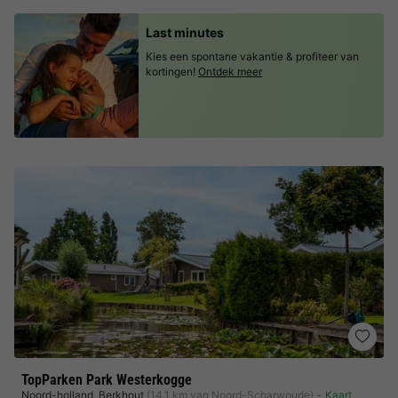
Last minutes
Kies een spontane vakantie & profiteer van
kortingen!
Ontdek meer
TopParken Park Westerkogge
Noord-holland
,
Berkhout
(14,1 km van Noord-Scharwoude)
Kaart