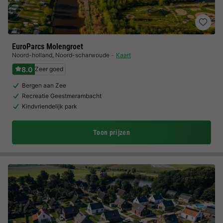
EuroParcs Molengroet
Noord-holland
,
Noord-scharwoude
Kaart
8.0
Zeer goed
Bergen aan Zee
Recreatie Geestmerambacht
Kindvriendelijk park
Toon prijzen