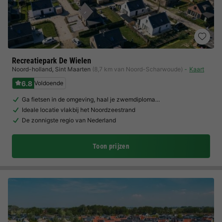
Recreatiepark De Wielen
Noord-holland
,
Sint Maarten
(8,7 km van Noord-Scharwoude)
Kaart
6.8
Voldoende
Ga fietsen in de omgeving, haal je zwemdiploma…
Ideale locatie vlakbij het Noordzeestrand
De zonnigste regio van Nederland
Toon prijzen