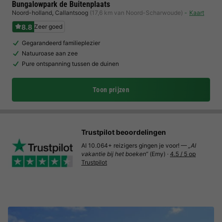
Bungalowpark de Buitenplaats
Noord-holland
,
Callantsoog
(17,6 km van Noord-Scharwoude)
Kaart
8.8
Zeer goed
Gegarandeerd familieplezier
Natuuroase aan zee
Pure ontspanning tussen de duinen
Toon prijzen
Trustpilot beoordelingen
Al 10.064+ reizigers gingen je voor! —
„Al
vakantie bij het boeken“
(Emy) ·
4.5 / 5 op
Trustpilot