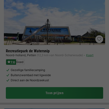
Recreatiepark de Watersnip
Noord-holland
,
Petten
(12,3 km van Noord-Scharwoude)
Kaart
7.6
Goed
Gezellige familiecamping
Buitenzwembad met ligweide
Direct aan de Noordzeekust
Toon prijzen