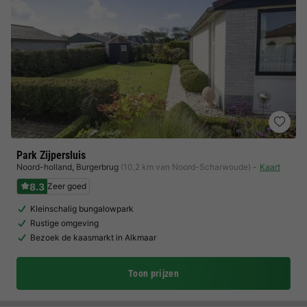
Park Zijpersluis
Noord-holland
,
Burgerbrug
(10,2 km van Noord-Scharwoude)
Kaart
8.3
Zeer goed
Kleinschalig bungalowpark
Rustige omgeving
Bezoek de kaasmarkt in Alkmaar
Toon prijzen