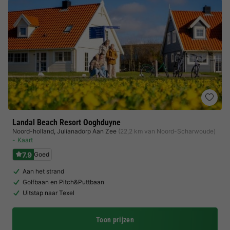
Landal Beach Resort Ooghduyne
Noord-holland
,
Julianadorp Aan Zee
(22,2 km van Noord-Scharwoude)
Kaart
7.9
Goed
Aan het strand
Golfbaan en Pitch&Puttbaan
Uitstap naar Texel
Toon prijzen