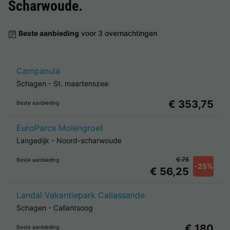
Scharwoude
.
Beste aanbieding
voor 3 overnachtingen
Campanula
Schagen
-
St. maartenszee
€ 353,75
Beste aanbieding
EuroParcs Molengroet
Langedijk
-
Noord-scharwoude
€ 75
Beste aanbieding
-25%
€ 56,25
Landal Vakantiepark Callassande
Schagen
-
Callantsoog
€ 180
Beste aanbieding