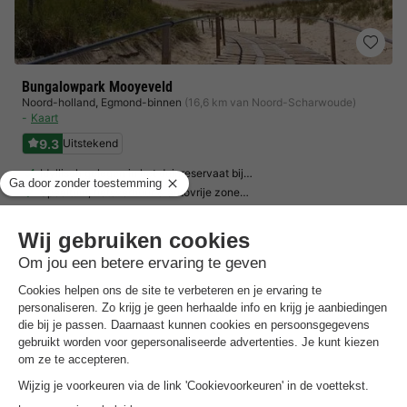
Bungalowpark Mooyeveld
Noord-holland
,
Egmond-binnen
(16,6 km van Noord-Scharwoude)
Kaart
9.3
Uitstekend
Idyllisch gelegen in het duinreservaat bij…
Speeltuin, fietsverhuur & autovrije zone…
Vrijstaande bungalows omringd door groen
Toon prijzen