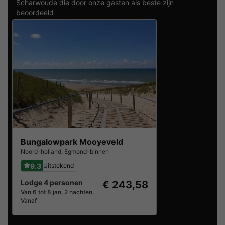
Scharwoude die door onze gasten als beste zijn
beoordeeld
Bungalowpark Mooyeveld
Noord-holland
,
Egmond-binnen
9.3
Uitstekend
Lodge 4 personen
€ 243,58
Van 6 tot 8 jan, 2 nachten,
Vanaf