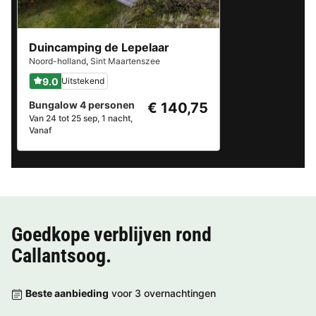
Duincamping de Lepelaar
Noord-holland
,
Sint Maartenszee
9.0
Uitstekend
Bungalow 4 personen
€ 140,75
Van 24 tot 25 sep, 1 nacht,
Vanaf
Goedkope verblijven rond
Callantsoog
.
Beste aanbieding
voor 3 overnachtingen