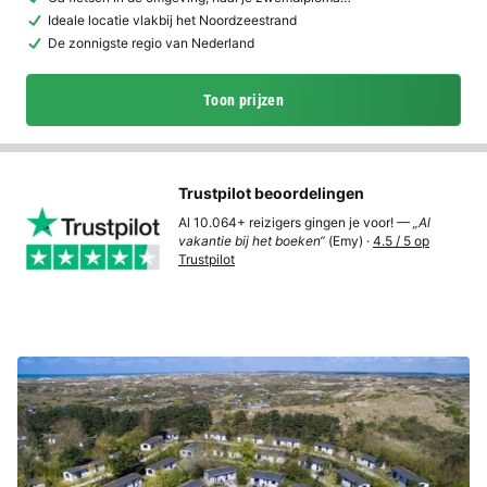
Ideale locatie vlakbij het Noordzeestrand
De zonnigste regio van Nederland
Toon prijzen
Trustpilot beoordelingen
Al 10.064+ reizigers gingen je voor! —
„Al
vakantie bij het boeken“
(Emy) ·
4.5 / 5 op
Trustpilot