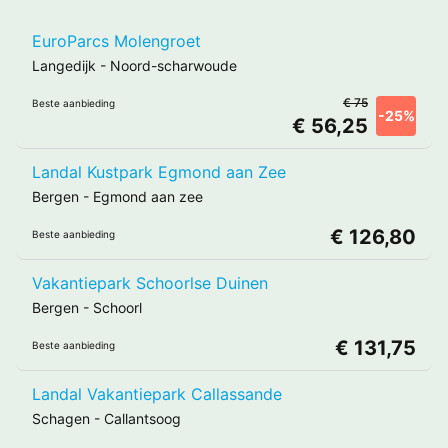
EuroParcs Molengroet
Langedijk
-
Noord-scharwoude
€ 75
Beste aanbieding
-25%
€ 56,25
Landal Kustpark Egmond aan Zee
Bergen
-
Egmond aan zee
€ 126,80
Beste aanbieding
Vakantiepark Schoorlse Duinen
Bergen
-
Schoorl
€ 131,75
Beste aanbieding
Landal Vakantiepark Callassande
Schagen
-
Callantsoog