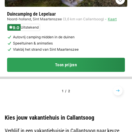
Duincamping de Lepelaar
Noord-holland
,
Sint Maartenszee
(3,6 km van Callantsoog)
Kaart
9.0
Uitstekend
Autovrij camping midden in de duinen
Speeltuinen & animaties
Vlakbij het strand van Sint Maartenszee
Toon prijzen
1
2
Kies jouw vakantiehuis in Callantsoog
Verblijf in een vakantiehuisje in Callantsoog naar keuze