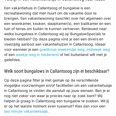
Een vakantiehuis in Callantsoog of bungalow is een
recreatiewoning dat men huurt om de vakantie door te
brengen. Een vakantiewoning beschikt over het algemeen over
een woonkamer, keuken, slaapkamer(s), een badkamer en een
tuin of terras om buiten te kunnen vertoeven. Benieuwd naar
welke bungalows in Callantsoog wij op BungalowSpecials te
bieden hebben? Op deze pagina vind je een een divers en
veelzijdig aanbod aan vakantiehuizen in Callantsoog. Ideaal
voor wanneer je een
goedkoop weekendje weg
,
midweek weg
of een
weekje weg in Nederland
of het buitenland wilt met je
geliefdes.
Welk soort bungalows in Callantsoog zijn er beschikbaar?
Op deze pagina filter je met gemak op de verschillende
mogelijke voorzieningen en/of faciliteiten om een vakantiehuisje
in Callantsoog te vinden die aansluit op jouw wensen. Ben je er
nog niet zeker van waar je precies naar op zoek bent? Wij
helpen je graag in Callantsoog een bungalow te boeken. Wil jij
er op het laatste moment even tussenuit? Kies dan voor een
last minute vakantiehuisje
.