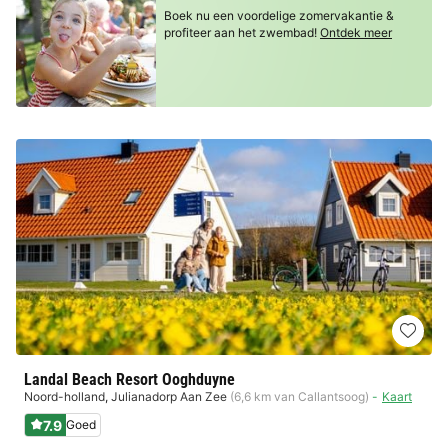
Boek nu een voordelige zomervakantie &
profiteer aan het zwembad!
Ontdek meer
Landal Beach Resort Ooghduyne
Noord-holland
,
Julianadorp Aan Zee
(6,6 km van Callantsoog)
Kaart
7.9
Goed