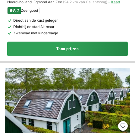
Noord-holland
,
Egmond Aan Zee
(24,2 km van Callantsoog)
Kaart
8.2
Zeer goed
Direct aan de kust gelegen
Dichtbij de stad Alkmaar
Zwembad met kinderbadje
Toon prijzen