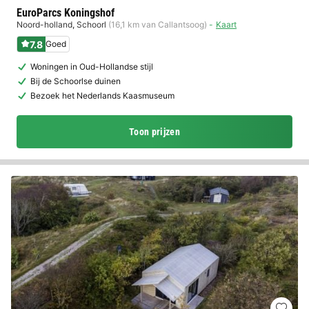
EuroParcs Koningshof
Noord-holland
,
Schoorl
(16,1 km van Callantsoog)
Kaart
7.8
Goed
Woningen in Oud-Hollandse stijl
Bij de Schoorlse duinen
Bezoek het Nederlands Kaasmuseum
Toon prijzen