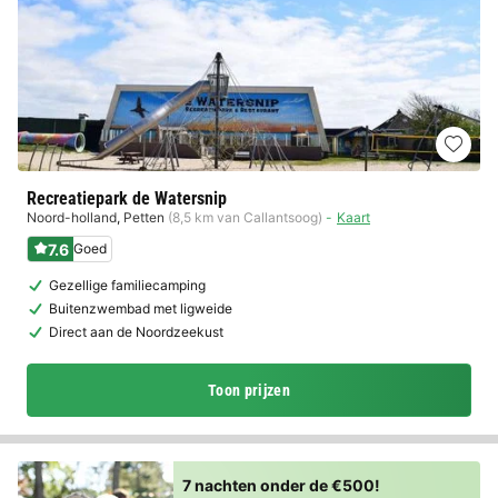
Recreatiepark de Watersnip
Noord-holland
,
Petten
(8,5 km van Callantsoog)
Kaart
7.6
Goed
Gezellige familiecamping
Buitenzwembad met ligweide
Direct aan de Noordzeekust
Toon prijzen
7 nachten onder de €500!