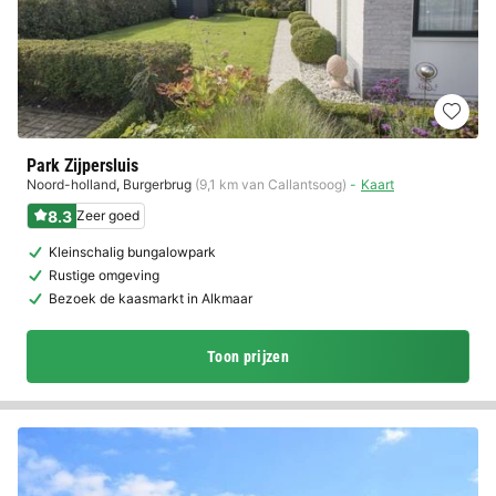
Park Zijpersluis
Noord-holland
,
Burgerbrug
(9,1 km van Callantsoog)
Kaart
8.3
Zeer goed
Kleinschalig bungalowpark
Rustige omgeving
Bezoek de kaasmarkt in Alkmaar
Toon prijzen