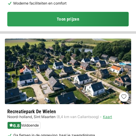
Moderne faciliteiten en comfort
Toon prijzen
Recreatiepark De Wielen
Noord-holland
,
Sint Maarten
(8,4 km van Callantsoog)
Kaart
6.8
Voldoende
Ga fietsen in de omgeving, haal je zwemdiploma…