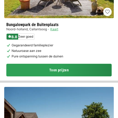
Bungalowpark de Buitenplaats
Noord-holland
,
Callantsoog
Kaart
8.8
Zeer goed
Gegarandeerd familieplezier
Natuuroase aan zee
Pure ontspanning tussen de duinen
Toon prijzen