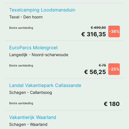
Texelcamping Loodsmansduin
Texel
-
Den hoorn
€ 499,50
Beste aanbieding
-36%
€ 316,35
EuroParcs Molengroet
Langedijk
-
Noord-scharwoude
€ 75
Beste aanbieding
-25%
€ 56,25
Landal Vakantiepark Callassande
Schagen
-
Callantsoog
€ 180
Beste aanbieding
Vakantierijk Waarland
Schagen
-
Waarland