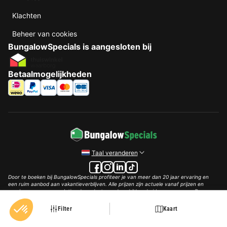
Klachten
Beheer van cookies
BungalowSpecials is aangesloten bij
Betaalmogelijkheden
Taal veranderen
Door te boeken bij BungalowSpecials profiteer je van meer dan 20 jaar ervaring en
een ruim aanbod aan vakantieverblijven. Alle prijzen zijn actuele vanaf prijzen en
worden per accommodatie o.b.v. plaats- en beschikbaarheid weergegeven. Deze
prijzen zijn inclusief btw en exclusief reserveringskosten, verplichte toeslagen per
persoon (per nacht) en eventuele toeristenbelasting. Door middel van cookies willen
Filter
Kaart
wij je zo goed mogelijk van dienst zijn.
© 2002 - 2025 AddGuests B.V. Alle rechten voorbehouden.