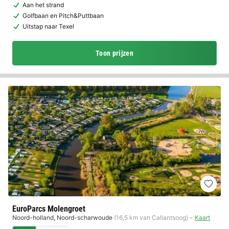
Aan het strand
Golfbaan en Pitch&Puttbaan
Uitstap naar Texel
Toon prijzen
EuroParcs Molengroet
Noord-holland
,
Noord-scharwoude
(16,5 km van Callantsoog)
Kaart