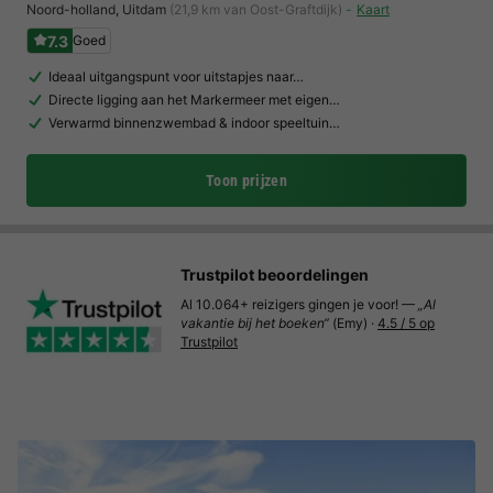
Noord-holland
,
Uitdam
(21,9 km van Oost-Graftdijk)
Kaart
7.3
Goed
Ideaal uitgangspunt voor uitstapjes naar…
Directe ligging aan het Markermeer met eigen…
Verwarmd binnenzwembad & indoor speeltuin…
Toon prijzen
Trustpilot beoordelingen
Al 10.064+ reizigers gingen je voor! —
„Al
vakantie bij het boeken“
(Emy) ·
4.5 / 5 op
Trustpilot