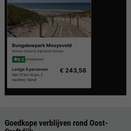
Bungalowpark Mooyeveld
Noord-holland
,
Egmond-binnen
9.3
Uitstekend
Lodge 4 personen
€ 243,58
Van 12 tot 14 jan, 2
nachten, Vanaf
Goedkope verblijven rond
Oost-