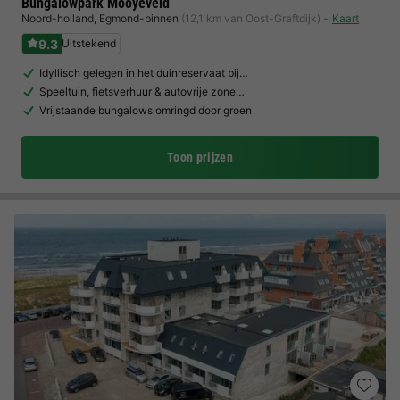
Bungalowpark Mooyeveld
Noord-holland
,
Egmond-binnen
(12,1 km van Oost-Graftdijk)
Kaart
9.3
Uitstekend
Idyllisch gelegen in het duinreservaat bij…
Speeltuin, fietsverhuur & autovrije zone…
Vrijstaande bungalows omringd door groen
Toon prijzen