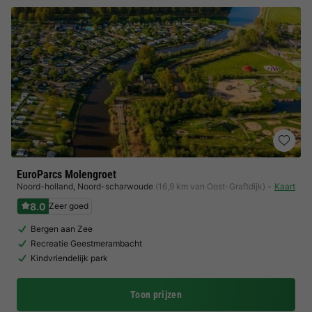
EuroParcs Molengroet
Noord-holland
,
Noord-scharwoude
(16,9 km van Oost-Graftdijk)
Kaart
8.0
Zeer goed
Bergen aan Zee
Recreatie Geestmerambacht
Kindvriendelijk park
Toon prijzen