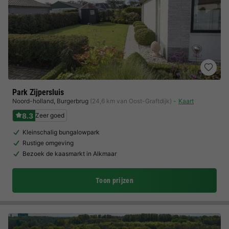
Park Zijpersluis
Noord-holland
,
Burgerbrug
(24,6 km van Oost-Graftdijk)
Kaart
8.3
Zeer goed
Kleinschalig bungalowpark
Rustige omgeving
Bezoek de kaasmarkt in Alkmaar
Toon prijzen