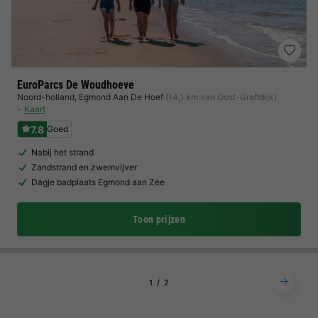
EuroParcs De Woudhoeve
Noord-holland
,
Egmond Aan De Hoef
(14,1 km van Oost-Graftdijk)
Kaart
7.8
Goed
Nabij het strand
Zandstrand en zwemvijver
Dagje badplaats Egmond aan Zee
Toon prijzen
1
2