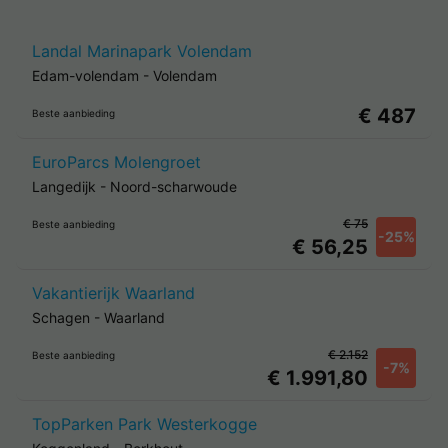
Landal Marinapark Volendam
Edam-volendam
-
Volendam
€ 487
Beste aanbieding
EuroParcs Molengroet
Langedijk
-
Noord-scharwoude
€ 75
Beste aanbieding
-25%
€ 56,25
Vakantierijk Waarland
Schagen
-
Waarland
€ 2.152
Beste aanbieding
-7%
€ 1.991,80
TopParken Park Westerkogge