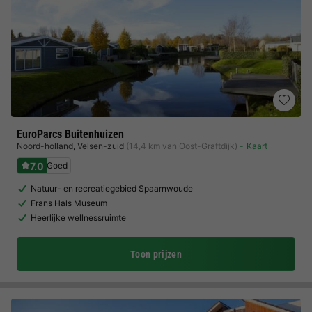
EuroParcs Buitenhuizen
Noord-holland
,
Velsen-zuid
(14,4 km van Oost-Graftdijk)
Kaart
7.0
Goed
Natuur- en recreatiegebied Spaarnwoude
Frans Hals Museum
Heerlijke wellnessruimte
Toon prijzen