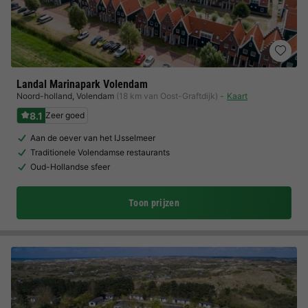
Landal Marinapark Volendam
Noord-holland
,
Volendam
(18 km van Oost-Graftdijk)
Kaart
8.1
Zeer goed
Aan de oever van het IJsselmeer
Traditionele Volendamse restaurants
Oud-Hollandse sfeer
Toon prijzen