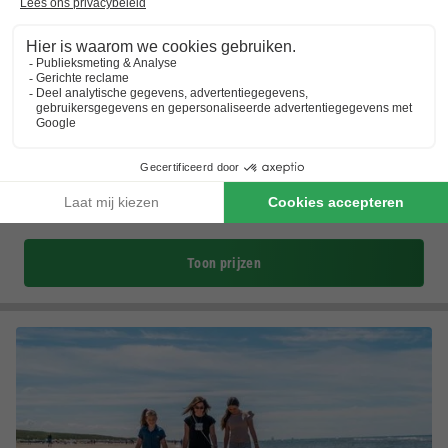
Landal Park Wijdenes
Noord-holland
,
Wijdenes
(24,9 km van Oost-Graftdijk)
Kaart
8.3
Zeer goed
Voor liefhebbers van watersport
Voor de kinderen beschikt Landal Park Wijdenes…
Het vakantiepark ligt aan de oudste dijk
Toon prijzen