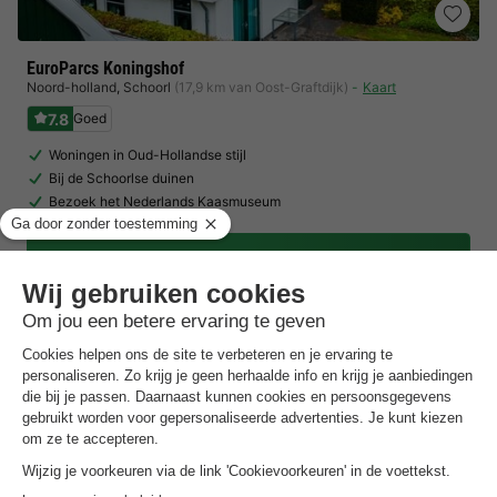
EuroParcs Koningshof
Noord-holland
,
Schoorl
(17,9 km van Oost-Graftdijk)
Kaart
7.8
Goed
Woningen in Oud-Hollandse stijl
Bij de Schoorlse duinen
Bezoek het Nederlands Kaasmuseum
Toon prijzen