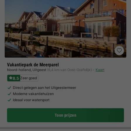
Vakantiepark de Meerparel
Noord-holland
,
Uitgeest
(6,4 km van Oost-Graftdijk)
Kaart
8.5
Zeer goed
Direct gelegen aan het Uitgeestermeer
Moderne vakantiehuizen
Ideaal voor watersport
Toon prijzen