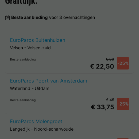
Graftdijk
.
Beste aanbieding
voor 3 overnachtingen
EuroParcs Buitenhuizen
Velsen
-
Velsen-zuid
€ 30
Beste aanbieding
-25%
€ 22,50
EuroParcs Poort van Amsterdam
Waterland
-
Uitdam
€ 45
Beste aanbieding
-25%
€ 33,75
EuroParcs Molengroet
Langedijk
-
Noord-scharwoude