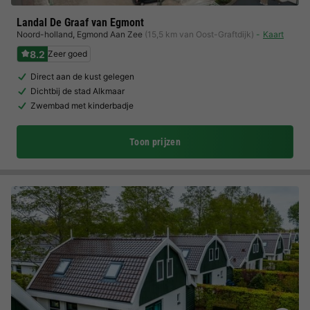
Landal De Graaf van Egmont
Noord-holland
,
Egmond Aan Zee
(15,5 km van Oost-Graftdijk)
Kaart
8.2
Zeer goed
Direct aan de kust gelegen
Dichtbij de stad Alkmaar
Zwembad met kinderbadje
Toon prijzen