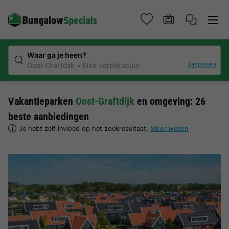
Waar ga je heen?
Aanpassen
Oost-Graftdijk
Elke verblijfsduur
Vakantieparken
Oost-Graftdijk
en omgeving: 26
beste aanbiedingen
Je hebt zelf invloed op het zoekresultaat.
Meer weten