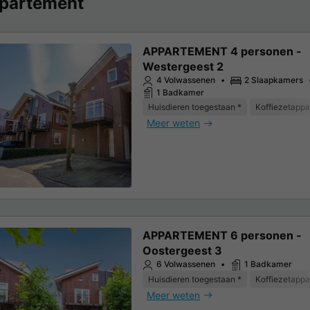
partement
APPARTEMENT 4 personen -
Westergeest 2
4 Volwassenen
2 Slaapkamers
1 Badkamer
Huisdieren toegestaan *
Koffiezetappa
Meer weten
APPARTEMENT 6 personen -
Oostergeest 3
6 Volwassenen
1 Badkamer
Huisdieren toegestaan *
Koffiezetappa
Meer weten