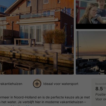
Speel de vid
akantiehuizen
Ideaal voor watersport
Beoordel
8.5
/1
+ 25
Positie
ermeer in Noord-Holland en is de perfecte keuze als je met
Voor o
foto's
het water. Je verblijft hier in moderne vakantiehuizen –