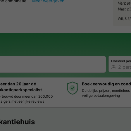
jne combinatie ...
Meer weergeven
Verbet
Niet d
Wil, 8.
Hoeveel pe
eer dan 20 jaar dé
Boek eenvoudig en zond
akantieparkspecialist
Duidelijke prijzen, moeiteloo
veilige betaalomgeving
rtrouwd door meer dan 200.000
izigers met eerlijke reviews
kantiehuis