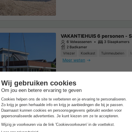
VAKANTIEHUIS 6 personen - S
6 Volwassenen
3 Slaapkamers
2 Badkamer
Vriezer
Koelkast
Tuinmeubelen
Meer weten
VAKANTIEHUIS 6 personen -
Kraaijennest
6 Volwassenen
3 Slaapkamers
1 Badkamer