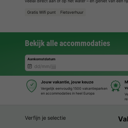
veelal direct aan of op het water – en geniet van een fi
Gratis Wifi punt
Fietsverhuur
Bekijk alle accommodaties
Aankomstdatum
Jouw vakantie, jouw keuze
M
v
Vergelijk eenvoudig 1500 vakantieparken
en accommodaties in heel Europa
Ve
re
Verfijn je selectie
Va