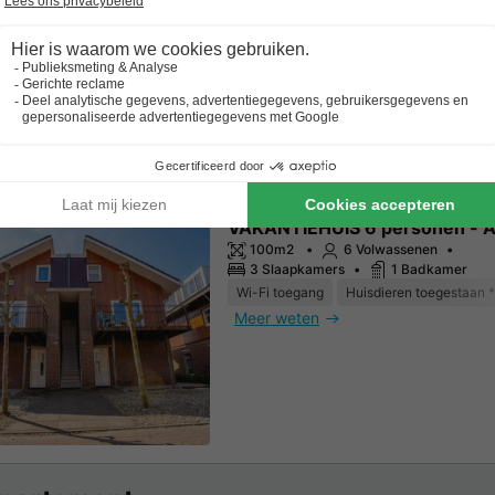
Wi-Fi toegang
Huisdieren toegestaan *
Meer weten
VAKANTIEHUIS 6 personen - 
100m2
6 Volwassenen
3 Slaapkamers
1 Badkamer
Wi-Fi toegang
Huisdieren toegestaan *
Meer weten