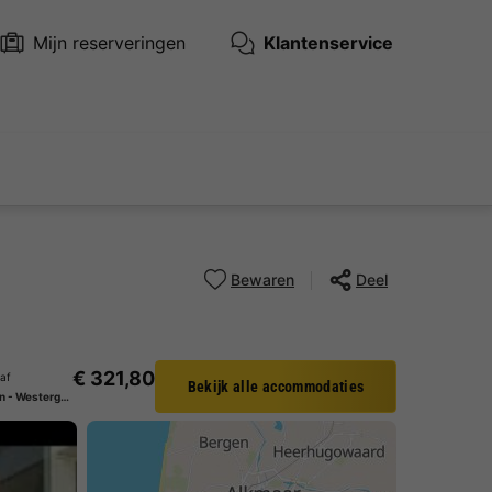
Mijn reserveringen
Klantenservice
Bewaren
Deel
€ 321,80
naf
Bekijk alle accommodaties
APPARTEMENT 4 personen - Westergeest 2