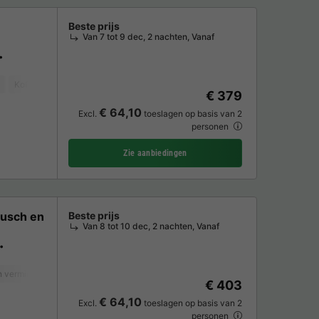
Beste prijs
Van 7 tot 9 dec, 2 nachten, Vanaf
Koffiezetapparaat
Vaatwasser
Vriezer
Koelkast
Tuinmeubelen
€ 379
€ 64,10
Excl.
toeslagen op basis van 2
personen
Zie aanbiedingen
usch en
Beste prijs
Van 8 tot 10 dec, 2 nachten, Vanaf
 verminderde mobiliteit
Koffiezetapparaat
Vaatwasser
Vriezer
Koelk
€ 403
€ 64,10
Excl.
toeslagen op basis van 2
personen