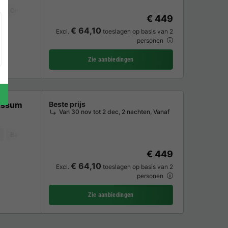
Ontvangst van verminderde mobiliteit
Koffiezetapparaat
Vaatwasser
€ 449
€ 64,10
Excl.
toeslagen op basis van 2
personen
Zie aanbiedingen
Assum
Beste prijs
Van 30 nov tot 2 dec, 2 nachten, Vanaf
Barbecue
Koffiezetapparaat
Vaatwasser
Vriezer
Koelkast
Tu
€ 449
€ 64,10
Excl.
toeslagen op basis van 2
personen
Zie aanbiedingen