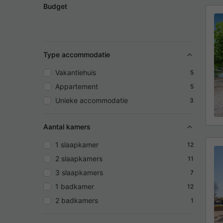
Budget
Type accommodatie
Vakantiehuis
5
Appartement
5
Unieke accommodatie
3
Aantal kamers
1 slaapkamer
12
2 slaapkamers
11
3 slaapkamers
7
1 badkamer
12
2 badkamers
1