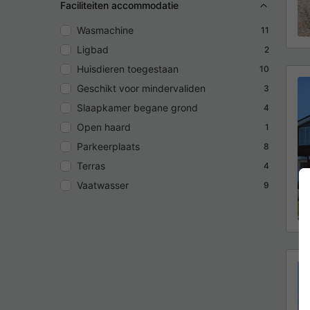
Faciliteiten accommodatie
Wasmachine
11
Ligbad
2
Huisdieren toegestaan
10
Geschikt voor mindervaliden
3
Slaapkamer begane grond
4
Open haard
1
Parkeerplaats
8
Terras
4
Vaatwasser
9