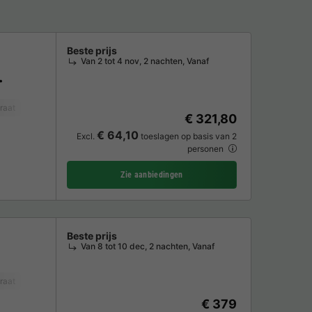
Beste prijs
Van 2 tot 4 nov, 2 nachten, Vanaf
raat
Vaatwasser
Vriezer
Koelkast
Magnetron
Oven
Parkeerpla
€ 321,80
€ 64,10
Excl.
toeslagen op basis van 2
personen
Zie aanbiedingen
Beste prijs
Van 8 tot 10 dec, 2 nachten, Vanaf
raat
Vriezer
Tuinmeubelen
Magnetron
Oven
Parkeerplaats
Wa
€ 379