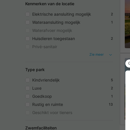
Kenmerken van de locatie
Elektrische aansluiting mogelijk
2
Wateraansluiting mogelijk
1
Waterafvoer mogelijk
Huisdieren toegestaan
2
Privé-sanitair
Zie meer
Type park
Kindvriendelijk
5
Luxe
2
Goedkoop
1
Rustig en ruimte
13
Geschikt voor tieners
Zwemfaciliteiten