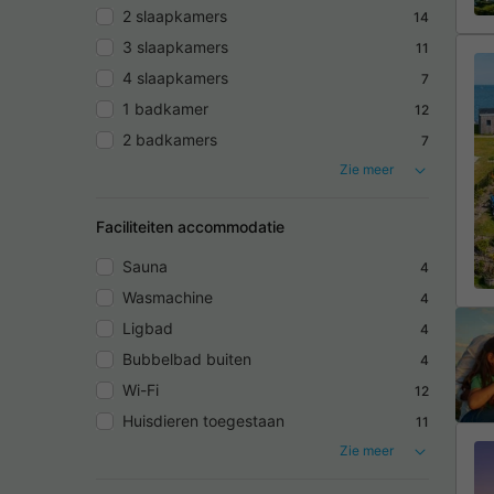
2 slaapkamers
14
3 slaapkamers
11
4 slaapkamers
7
1 badkamer
12
2 badkamers
7
Zie meer
Faciliteiten accommodatie
Sauna
4
Wasmachine
4
Ligbad
4
Bubbelbad buiten
4
Wi-Fi
12
Huisdieren toegestaan
11
Zie meer