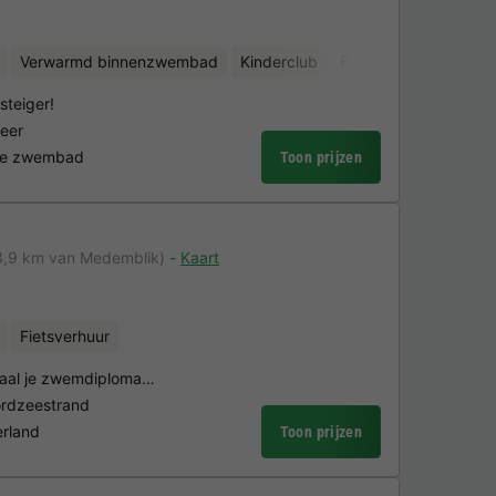
Verwarmd binnenzwembad
Kinderclub
Fietsverhuur
Watera
steiger!
meer
kte zwembad
Toon prijzen
3,9 km van Medemblik)
Kaart
Fietsverhuur
 haal je zwemdiploma…
oordzeestrand
erland
Toon prijzen