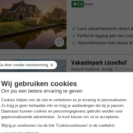
7.3
Goed
Luxe vakantiehuizen direct 
Perfecte ligging aan het IJs
Vakantiehuizen met sauna en
Vakantiepark IJsselhof
Noord-holland
,
Andijk
(6,3 km 
8.2
Zeer goed
Gratis Wifi punt
Aan de kust
Nabij de jachthaven & Water
Indoor speelboerderij & Zw
Nabij Amsterdam