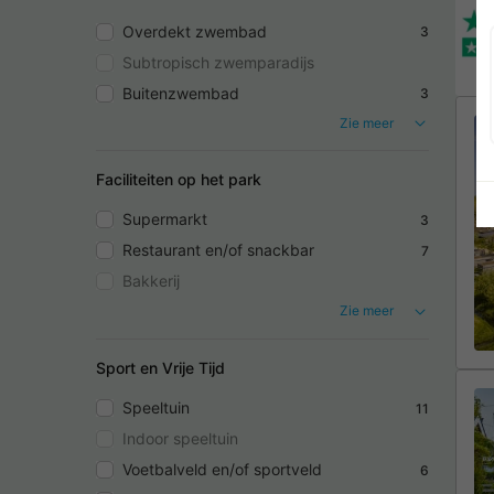
Overdekt zwembad
3
Subtropisch zwemparadijs
Buitenzwembad
3
Zie meer
Faciliteiten op het park
Supermarkt
3
Restaurant en/of snackbar
7
Bakkerij
Zie meer
Sport en Vrije Tijd
Speeltuin
11
Indoor speeltuin
Voetbalveld en/of sportveld
6