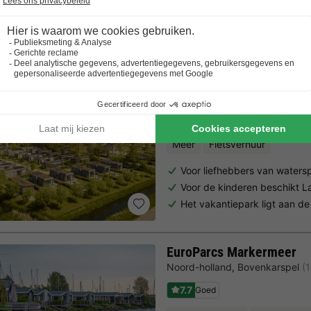
Trustpilot beoordelingen
Al 10.064+ reizigers gingen je voor! —
„Al vakantie bij 
Landal Park Wijdenes
Noord-holland
,
Wijdenes
(15,9
8.3
Zeer goed
Meer
Fietsverhuur
Voor liefhebbers van waters
Voor de kinderen beschikt 
Het vakantiepark ligt aan de
EuroParcs Markermeer
Noord-holland
,
Bovenkarspel
(
7.7
Goed