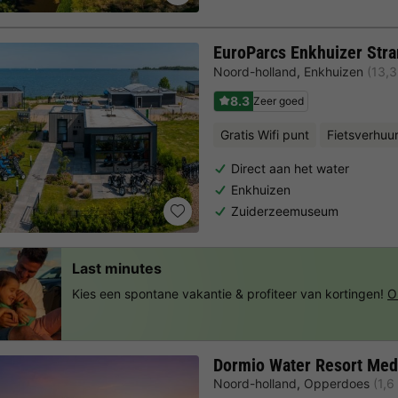
EuroParcs Enkhuizer Str
Noord-holland
,
Enkhuizen
(13,
8.3
Zeer goed
Gratis Wifi punt
Fietsverhuu
Direct aan het water
Enkhuizen
Zuiderzeemuseum
Last minutes
Kies een spontane vakantie & profiteer van kortingen!
O
Dormio Water Resort Me
Noord-holland
,
Opperdoes
(1,