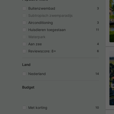
Buitenzwembad
3
Subtropisch zwemparadijs
Airconditioning
3
Huisdieren toegestaan
11
Waterpark
Aan zee
4
Reviewscore: 8+
6
Land
Nederland
14
Budget
Met korting
10