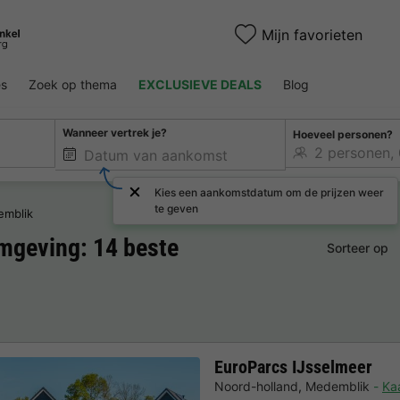
Mijn favorieten
es
Zoek op thema
EXCLUSIEVE DEALS
Blog
Wanneer vertrek je?
Hoeveel personen?
Kies een aankomstdatum om de prijzen weer
te geven
mblik
mgeving: 14 beste
Sorteer op
EuroParcs IJsselmeer
Noord-holland
,
Medemblik
Ka