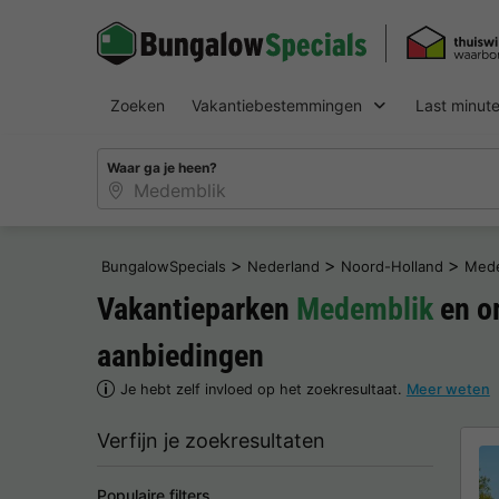
Zoeken
Vakantiebestemmingen
Last minut
Waar ga je heen?
>
>
>
BungalowSpecials
Nederland
Noord-Holland
Mede
Vakantieparken
Medemblik
en o
aanbiedingen
Je hebt zelf invloed op het zoekresultaat.
Meer weten
Verfijn je zoekresultaten
Populaire filters