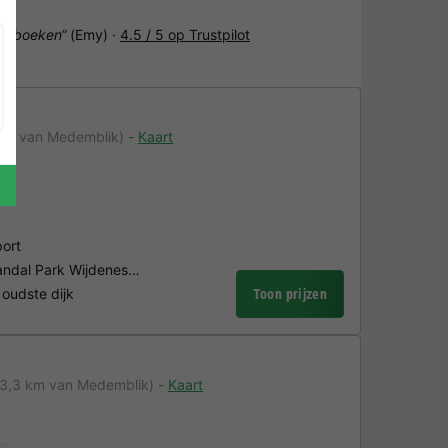
het boeken“
(Emy) ·
4.5 / 5 op Trustpilot
 km van Medemblik)
Kaart
port
Landal Park Wijdenes…
 oudste dijk
Toon prijzen
13,3 km van Medemblik)
Kaart