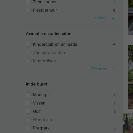
Tennisbanen
1
Fietsverhuur
9
Zie meer
Animatie en activiteiten
Kinderclub en animatie
4
Thema-avonden
Kinderdisco
Zie meer
In de buurt
Manege
2
Vissen
1
Golf
5
Wandelen
Pretpark
5