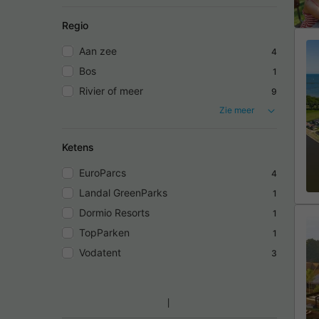
Regio
Aan zee
4
Bos
1
Rivier of meer
9
Zie meer
Ketens
EuroParcs
4
Landal GreenParks
1
Dormio Resorts
1
TopParken
1
Vodatent
3