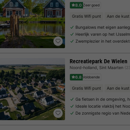
8.0
Zeer goed
Gratis Wifi punt
Aan de kust
Bungalows met eigen aanleg
Heerlijk varen op het IJssel
Zwemplezier in het overde
Recreatiepark De Wielen
Noord-holland
,
Sint Maarten
(2
6.8
Voldoende
Gratis Wifi punt
Aan de kust
Ga fietsen in de omgeving,
Ideale locatie vlakbij het N
De zonnigste regio van Ned