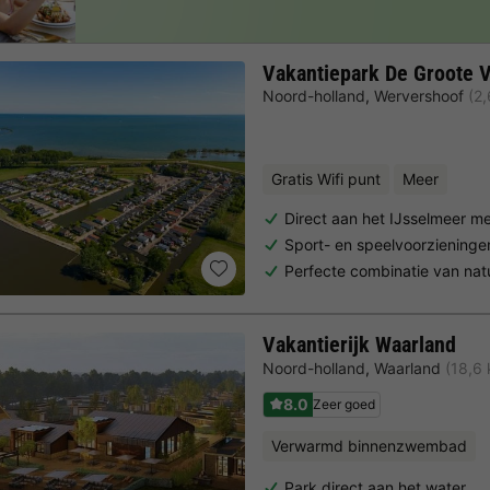
Vakantiepark De Groote V
Noord-holland
,
Wervershoof
(2
Gratis Wifi punt
Meer
Direct aan het IJsselmeer me
Sport- en speelvoorzieninge
Perfecte combinatie van nat
Vakantierijk Waarland
Noord-holland
,
Waarland
(18,6
8.0
Zeer goed
Verwarmd binnenzwembad
Park direct aan het water