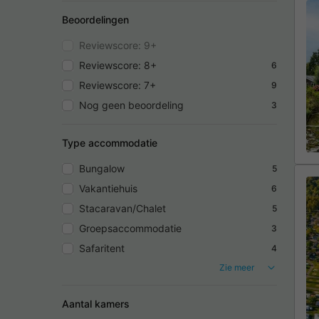
Beoordelingen
Reviewscore: 9+
Reviewscore: 8+
6
Reviewscore: 7+
9
Nog geen beoordeling
3
Type accommodatie
Bungalow
5
Vakantiehuis
6
Stacaravan/Chalet
5
Groepsaccommodatie
3
Safaritent
4
Zie meer
Aantal kamers