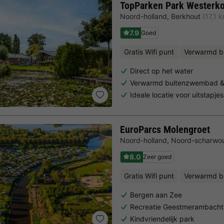
TopParken Park Westerk
Noord-holland
,
Berkhout
(17,1 
7.9
Goed
Gratis Wifi punt
Verwarmd b
Direct op het water
Verwarmd buitenzwembad & w
Ideale locatie voor uitstapje
EuroParcs Molengroet
Noord-holland
,
Noord-scharwo
8.0
Zeer goed
Gratis Wifi punt
Verwarmd b
Bergen aan Zee
Recreatie Geestmerambacht
Kindvriendelijk park