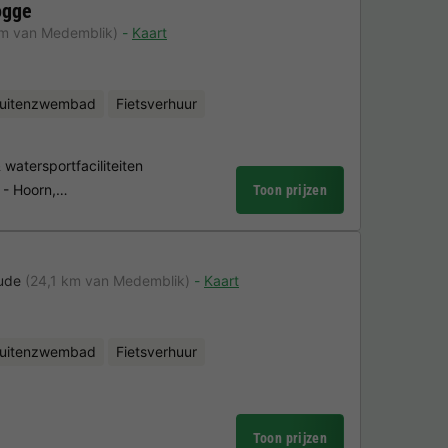
ogge
km van Medemblik)
Kaart
uitenzwembad
Fietsverhuur
atersportfaciliteiten
s - Hoorn,…
Toon prijzen
ude
(24,1 km van Medemblik)
Kaart
uitenzwembad
Fietsverhuur
Toon prijzen