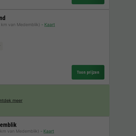
and
3 km van Medemblik)
Kaart
r
Toon prijzen
ntdek meer
demblik
6 km van Medemblik)
Kaart