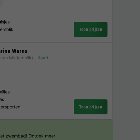
r
isjes
emblik
Toon prijzen
rina Warns
 van Medemblik)
Kaart
ilies
es
tersporten
Toon prijzen
 het zwembad!
Ontdek meer