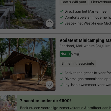
Gratis Wifi punt
Fietsverhuu
Direct aan het Markermeer
Comfortabele en moderne hu
Bezoek het West-Friese Med
Vodatent Minicamping Ma
Friesland
,
Molkwerum
(24,9 km
4.0
Matig
Binnen fitnessruimte
Activiteiten geschikt voor fam
Diverse gastronomische opti
Idyllisch zwemmeer voor wa
7 nachten onder de €500!
Boek nu een voordelige zomervakantie & profiteer aan