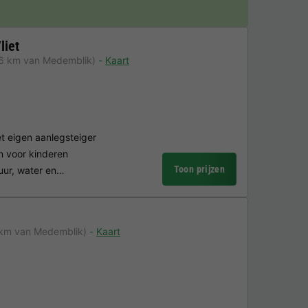
liet
,6 km van Medemblik)
Kaart
t eigen aanlegsteiger
n voor kinderen
Toon prijzen
uur, water en…
 km van Medemblik)
Kaart