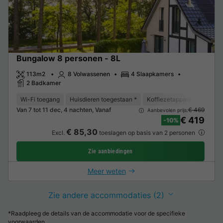
Bungalow 8 personen - 8L
113m2
8 Volwassenen
4 Slaapkamers
2 Badkamer
Wi-Fi toegang
Huisdieren toegestaan *
Koffiezetapparaat
Vaat
Van 7 tot 11 dec, 4 nachten, Vanaf
€ 469
Aanbevolen prijs:
€ 419
-10%
€ 85,30
Excl.
toeslagen op basis van 2 personen
Zie aanbiedingen
Meer weten
Zie andere accommodaties (2)
*Raadpleeg de details van de accommodatie voor de specifieke
voorwaarden.