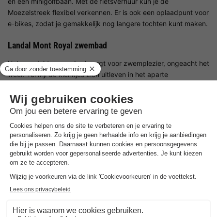
en een minigolfbaan. Met de fietsverhuur kun je de
Moezelstreek flexibel verkennen. Er is ook een oplaadpunt voor
e-bikes, zodat je gemakkelijk nog langere tochten kunt maken.
Landal Mont Royal zwembad
Het overdekte zwembad zorgt voor zwemplezier, ongeacht het
weer. Terwijl de kleintjes zich uitleven in het aparte
kindergedeelte met waterspelletjes, kunnen volwassenen
ontspannen en baantjes trekken. Na een actieve dag nodigt de
sauna je uit om te ontspannen - perfect om je spieren te
ontspannen na een wandeling of fietstocht.
Faciliteiten voor kinderen bij Landal Mont Royal
Landal Mont Royal biedt tal van recreatieve activiteiten voor
jongere gasten. De grote avontuurlijke speeltuin biedt
klimrekken, glijbanen en schommels voor veel plezier. Als het
weer niet meespeelt, is er een indoor speelhal met spannende
klim- en speelmogelijkheden. De Bollo Club is bijzonder
populair, waar kinderen samen kunnen knutselen, spelen en