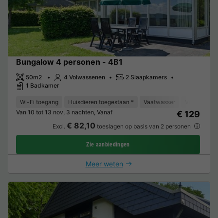
Bungalow 4 personen - 4B1
50m2
4 Volwassenen
2 Slaapkamers
1 Badkamer
Wi-Fi toegang
Huisdieren toegestaan *
Vaatwasser
Vriezer
K
Van 10 tot 13 nov, 3 nachten, Vanaf
€ 129
€ 82,10
Excl.
toeslagen op basis van 2 personen
Zie aanbiedingen
Meer weten