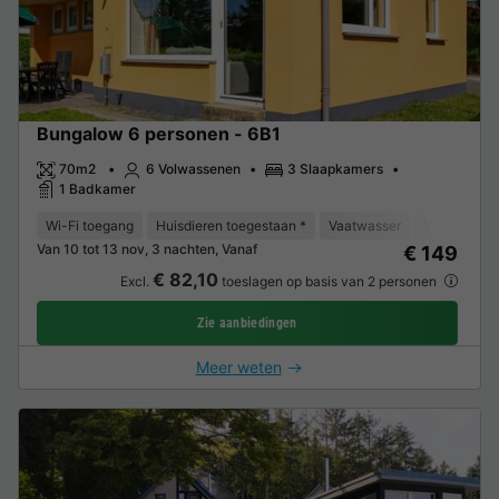
Bungalow 6 personen - 6B1
70m2
6 Volwassenen
3 Slaapkamers
1 Badkamer
Wi-Fi toegang
Huisdieren toegestaan *
Vaatwasser
Vriezer
K
Van 10 tot 13 nov, 3 nachten, Vanaf
€ 149
€ 82,10
Excl.
toeslagen op basis van 2 personen
Zie aanbiedingen
Meer weten