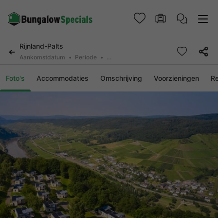
Rijnland-Palts
Aankomstdatum
Periode
2 personen, 0 huisdier
Foto's
Accommodaties
Omschrijving
Voorzieningen
R