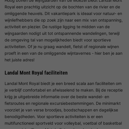
Hoog boven de wijngaarden van de Moezel biedt Landal Mont
Royal een prachtig uitzicht op de bochten van de rivier en de
omliggende heuvels. Dit vakantiepark is ideaal voor natuur- en
wijnliefhebbers die op zoek zijn naar een mix van ontspanning,
activiteit en plezier. De rustige ligging te midden van de
wijngaarden nodigt uit tot ontspannende wandelingen, terwijl
de omgeving tal van mogelijkheden biedt voor sportieve
activiteiten. Of je nu graag wandelt, fietst of regionale wijnen
proeft in een van de omliggende wijntavernes - hier ben je aan
het juiste adres!
Landal Mont Royal faciliteiten
Landal Mont Royal biedt je een breed scala aan faciliteiten om
je verblijf comfortabel en afwisselend te maken. Bij de receptie
krijg je uitgebreide informatie over de beste wandel- en
fietsroutes en regionale excursiebestemmingen. De minimarkt
voorziet je van verse broodjes, boodschappen en dagelijkse
benodigdheden. Voor sportieve activiteiten is er een
multifunctioneel sportveld voor volleybal, voetbal of basketbal