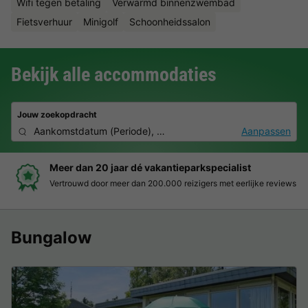
Wifi tegen betaling
Verwarmd binnenzwembad
Fietsverhuur
Minigolf
Schoonheidssalon
Bekijk alle accommodaties
Jouw zoekopdracht
Aankomstdatum
(
Periode
),
2 personen, 0 huisdier
Aanpassen
Boek eenvoudig en zonder stress
Duidelijke prijzen, moeiteloos boeken en veilige betaalomgeving
Bungalow