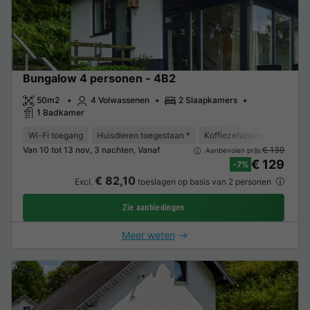
Bungalow 4 personen - 4B2
50m2
4 Volwassenen
2 Slaapkamers
1 Badkamer
Wi-Fi toegang
Huisdieren toegestaan *
Koffiezetapparaat
Vaat
Van 10 tot 13 nov, 3 nachten, Vanaf
€ 139
Aanbevolen prijs:
€ 129
-7%
€ 82,10
Excl.
toeslagen op basis van 2 personen
Zie aanbiedingen
Meer weten