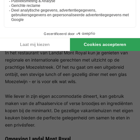
deelnemen aan een gevarieerd animatieprogramma. Er is ook
een dierenweide waar kinderen in contact kunnen komen met
geiten en andere dieren - een hoogtepunt voor kleine
natuurliefhebbers!
Restaurant Landal Mont Royal
In het restaurant van Landal Mont Royal kun je genieten van
regionale en internationale gerechten met uitzicht op de
prachtige Moezelstreek. Of het nu gaat om een uitgebreid
ontbijt, een stevige lunch of een gezellig diner met een glas
Moezelwijn - er is voor elk wat wils.
Wie liever in zijn eigen accommodatie dineert, kan gebruik
maken van de afhaalservice of verse broodjes en ingrediënten
kopen bij de minimarkt. De gezellige vakantiehuizen met eigen
keuken bieden de perfecte gelegenheid om samen te eten in
een privésfeer.
Omgeving Landal Mont Royal