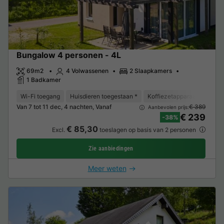
Bungalow 4 personen - 4L
69m2
4 Volwassenen
2 Slaapkamers
1 Badkamer
Wi-Fi toegang
Huisdieren toegestaan *
Koffiezetapparaat
Vaat
Van 7 tot 11 dec, 4 nachten, Vanaf
€ 389
Aanbevolen prijs:
€ 239
-38%
€ 85,30
Excl.
toeslagen op basis van 2 personen
Zie aanbiedingen
Meer weten