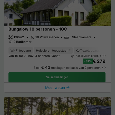
Bungalow 10 personen - 10C
130m2
10 Volwassenen
5 Slaapkamers
2 Badkamer
Wi-Fi toegang
Huisdieren toegestaan *
Koffiezetapparaat
Vaat
Van 16 tot 20 nov, 4 nachten, Vanaf
€ 409
Aanbevolen prijs:
€ 279
-31%
€ 42
Excl.
toeslagen op basis van 2 personen
Zie aanbiedingen
Meer weten