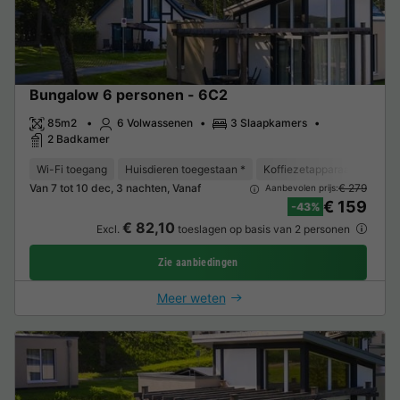
Bungalow 6 personen - 6C2
85m2
6 Volwassenen
3 Slaapkamers
2 Badkamer
Wi-Fi toegang
Huisdieren toegestaan *
Koffiezetapparaat
Vaat
Van 7 tot 10 dec, 3 nachten, Vanaf
€ 279
Aanbevolen prijs:
€ 159
-43%
€ 82,10
Excl.
toeslagen op basis van 2 personen
Zie aanbiedingen
Meer weten