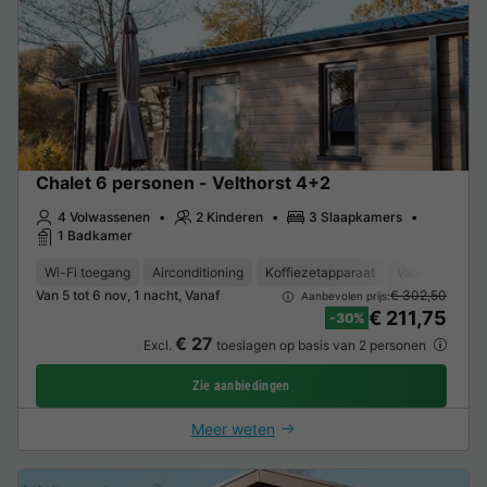
Chalet 6 personen - Velthorst 4+2
4 Volwassenen
2 Kinderen
3 Slaapkamers
1 Badkamer
Wi-Fi toegang
Airconditioning
Koffiezetapparaat
Vaatwasser
Van 5 tot 6 nov, 1 nacht, Vanaf
€ 302,50
Aanbevolen prijs:
€ 211,75
-30%
€ 27
Excl.
toeslagen op basis van 2 personen
Zie aanbiedingen
Meer weten