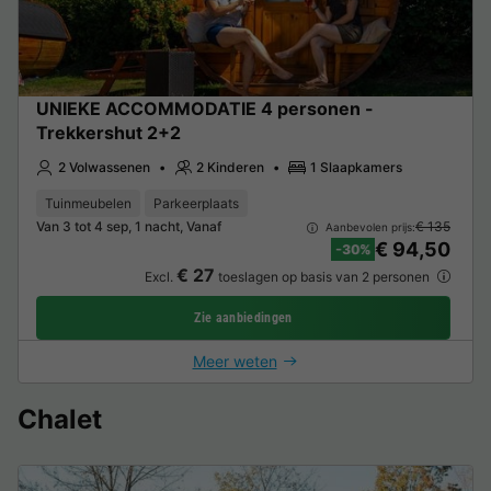
UNIEKE ACCOMMODATIE 4 personen -
Trekkershut 2+2
2 Volwassenen
2 Kinderen
1 Slaapkamers
Tuinmeubelen
Parkeerplaats
Van 3 tot 4 sep, 1 nacht, Vanaf
€ 135
Aanbevolen prijs:
€ 94,50
-30%
€ 27
Excl.
toeslagen op basis van 2 personen
Zie aanbiedingen
Meer weten
Chalet