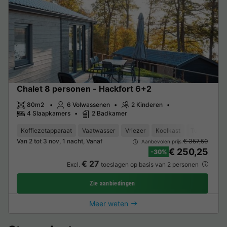
Chalet 8 personen - Hackfort 6+2
80m2
6 Volwassenen
2 Kinderen
4 Slaapkamers
2 Badkamer
Koffiezetapparaat
Vaatwasser
Vriezer
Koelkast
Tuinmeubel
Van 2 tot 3 nov, 1 nacht, Vanaf
€ 357,50
Aanbevolen prijs:
€ 250,25
-30%
€ 27
Excl.
toeslagen op basis van 2 personen
Zie aanbiedingen
Meer weten