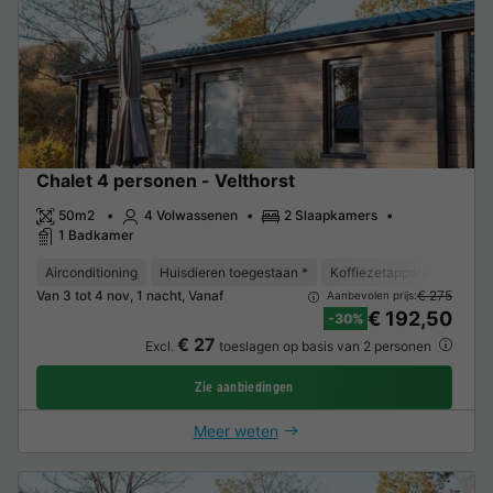
Chalet 4 personen - Velthorst
50m2
4 Volwassenen
2 Slaapkamers
1 Badkamer
Airconditioning
Huisdieren toegestaan *
Koffiezetapparaat
Vaat
Van 3 tot 4 nov, 1 nacht, Vanaf
€ 275
Aanbevolen prijs:
€ 192,50
-30%
€ 27
Excl.
toeslagen op basis van 2 personen
Zie aanbiedingen
Meer weten