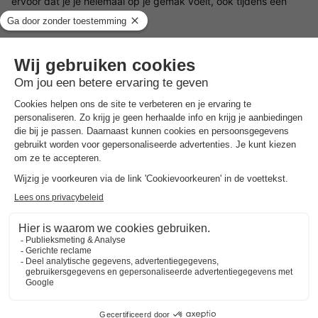
ervoor dat je je helemaal op je gemak voelt, ook tijdens een
langer verblijf.
Horeca bij EuroParcs Biggesee
Op het park vind je alles wat je nodig hebt voor een hapje
tussendoor: Een campingwinkel biedt alle benodigdheden voor
je dagelijkse behoeften, terwijl je bij de strandbar met uitzicht
op het meer kunt genieten van hapjes en drankjes. Hier kun je
de dag comfortabel afsluiten als de zon ondergaat boven het
water - zonder drukte en met een echt vakantiegevoel.
Omgeving van EuroParcs Biggesee
Ook rondom het park is genoeg te ontdekken. De regio biedt
tal van excursiebestemmingen en vrijetijdsactiviteiten voor jong
en oud.
Verken het imposante kasteel Schnellenberg in Attendorn of
bezoek de Krombacher Erlebniswelt, waar je een spannend
kijkje kunt nemen in de wereld van de beroemde brouwerij. Als