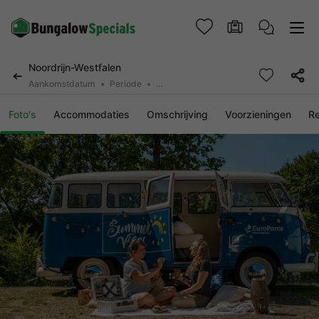
Noordrijn-Westfalen
Aankomstdatum
Periode
2 personen, 0 huisdier
Foto's
Accommodaties
Omschrijving
Voorzieningen
R