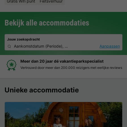
Gratis Wifi punt
Fietsverhuur
Bekijk alle accommodaties
Jouw zoekopdracht
Aankomstdatum
(
Periode
),
2 personen, 0 huisdier
Aanpassen
Boek eenvoudig en zonder stress
Duidelijke prijzen, moeiteloos boeken en veilige betaalomgeving
Unieke accommodatie