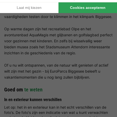
je liever actief bezig bent, kun je genieten van de natuur op de
vele fiets- en wandelpaden rond de Biggesee of je
vaardigheden testen door te klimmen in het klimpark Biggesee.
Op warme dagen zijn het recreatiebad Olpe en het
avonturenbad AquaMagis met glijbanen en golfslagbad perfect
voor gezinnen met kinderen. En zelfs bij wisselvallig weer
bieden musea zoals het Stadsmuseum Attendorn interessante
inzichten in de geschiedenis van de regio.
Of u nu wilt ontspannen, van de natuur wilt genieten of actief
wilt zijn met het gezin - bij EuroParcs Biggesee beleeft u
vakantiemomenten die u nog lang zullen bijblijven.
Goed om
te weten
In en exterieur kunnen verschillen
Let op: het in en exterieur kan in het echt verschillen van de
foto's. De foto's zijn een indicatie van wat u kunt verwachten