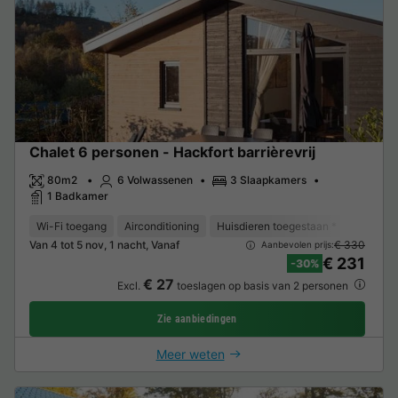
Chalet 6 personen - Hackfort barrièrevrij
80m2
6 Volwassenen
3 Slaapkamers
1 Badkamer
Wi-Fi toegang
Airconditioning
Huisdieren toegestaan *
Ontvangs
Van 4 tot 5 nov, 1 nacht, Vanaf
€ 330
Aanbevolen prijs:
€ 231
-30%
€ 27
Excl.
toeslagen op basis van 2 personen
Zie aanbiedingen
Meer weten