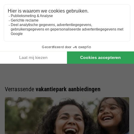
vakantiepark aan het water
, midden in het bos of vlak bij
bruisende steden. In een stijlvol EuroParcs huisje voel je je
direct thuis. Wil je een korte reistijd? Ga naar een
EuroParcs in
Nederland
! De moderne accommodaties zijn voorzien van alle
gemakken die je als gezin nodig hebt. Wil je even helemaal tot
rust komen aan de kust? Dan zijn er ook EuroParcs strand
locaties waar je binnen enkele minuten op het zand staat. Een
vakantie EuroParcs is ideaal voor gezinnen die een combinatie
zoeken van ontspanning en vermaak. Ga bijvoorbeeld naar een
EuroParcs op de Veluwe
! Of bezoek een
EuroParcs in
Oostenrijk
!
Verrassende
vakantiepark aanbiedingen