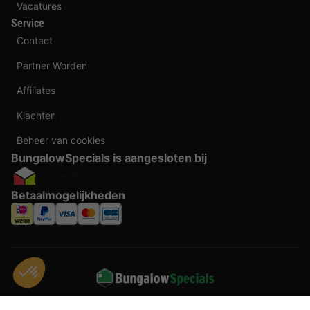
Vacatures
Service
Contact
Partner Worden
Affiliates
Klachten
Beheer van cookies
BungalowSpecials is aangesloten bij
Betaalmogelijkheden
Taal veranderen