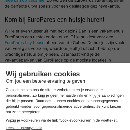
mee kan op vakantie
. Zo worden de EuroParcs vakantieparken
de perfecte uitvalsbasis voor een geslaagde gezinsvakantie.
Kom bij EuroParcs een huisje huren!
Wil je er even tussenuit met het gezin? Dan is een vakantiehuis
EuroParcs een uitstekende keuze. Of je nu kiest voor een
EuroParcs tiny house
of een van de Cubes. De huisjes zijn vaak
van veel glas voorzien, waardoor je altijd uitzicht hebt op de
prachtige natuur om je heen. Daarnaast vind je de
vakantieparken van EuroParcs op de mooiste locaties in
binnen- en buitenland. De perfecte vakantie dus! Kies een van
de
bijzondere vakantiehuisjes
! Bij EuroParcs een huisje huren
betekent kiezen voor comfort, privacy en vrijheid. Veel huisjes
beschikken over een tuin of terras, ideaal voor lange
zomeravonden of een kop koffie in de ochtendzon.
De mooiste EuroParcs locaties
Een vakantiepark EuroParcs staat garant voor comfort, vrijheid
en vooral veel plezier met het gezin. Elk park heeft zijn eigen
sfeer en unieke ligging – of je nu wilt genieten bij een