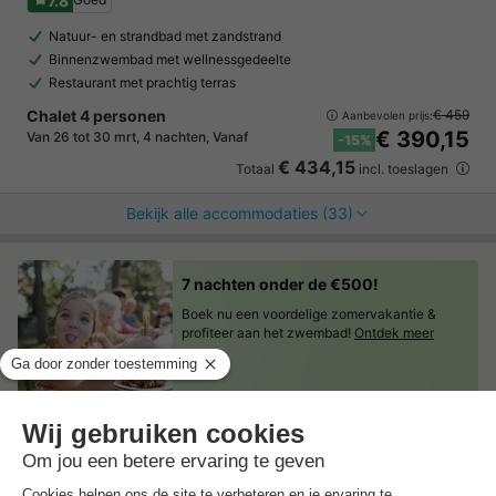
7.8
Natuur- en strandbad met zandstrand
Binnenzwembad met wellnessgedeelte
Restaurant met prachtig terras
Chalet 4 personen
€ 459
Aanbevolen prijs:
€ 390,15
Van 26 tot 30 mrt, 4 nachten, Vanaf
-15%
€ 434,15
Totaal
incl. toeslagen
Bekijk alle accommodaties (33)
7 nachten onder de €500!
Boek nu een voordelige zomervakantie &
profiteer aan het zwembad!
Ontdek meer