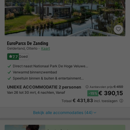
EuroParcs De Zanding
Gelderland
,
Otterlo
Kaart
7.7
Goed
Direct naast Nationaal Park De Hoge Veluwe…
Verwarmd binnenzwembad
Speeltuin binnen & buiten & entertainment…
UNIEKE ACCOMMODATIE 2 personen
€ 459
Aanbevolen prijs:
€ 390,15
Van 26 tot 30 mrt, 4 nachten, Vanaf
-15%
€ 431,83
Totaal
incl. toeslagen
Bekijk alle accommodaties (44)