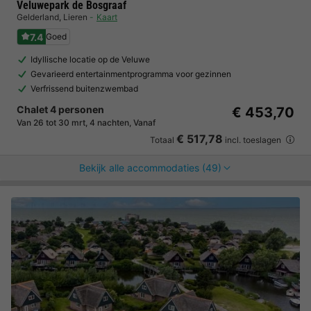
Veluwepark de Bosgraaf
Gelderland
,
Lieren
Kaart
7.4
Goed
Idyllische locatie op de Veluwe
Gevarieerd entertainmentprogramma voor gezinnen
Verfrissend buitenzwembad
Chalet 4 personen
€ 453,70
Van 26 tot 30 mrt, 4 nachten, Vanaf
€ 517,78
Totaal
incl. toeslagen
Bekijk alle accommodaties (49)