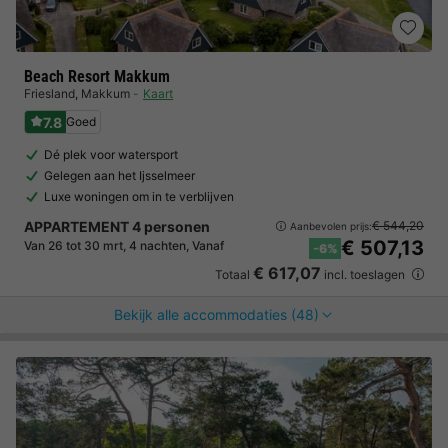
Beach Resort Makkum
Friesland
,
Makkum
Kaart
7.8
Goed
Dé plek voor watersport
Gelegen aan het Ijsselmeer
Luxe woningen om in te verblijven
APPARTEMENT 4 personen
€ 544,20
Aanbevolen prijs:
€ 507,13
Van 26 tot 30 mrt, 4 nachten, Vanaf
-6%
€ 617,07
Totaal
incl. toeslagen
Bekijk alle accommodaties (48)