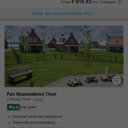
€ 610,82
Totaal
incl. toeslagen
Bekijk alle accommodaties (40)
Parc Maasresidence Thorn
Limburg
,
Thorn
Kaart
8.6
Zeer goed
Exclusief resort met jachthaven
Sfeervolle accommodaties