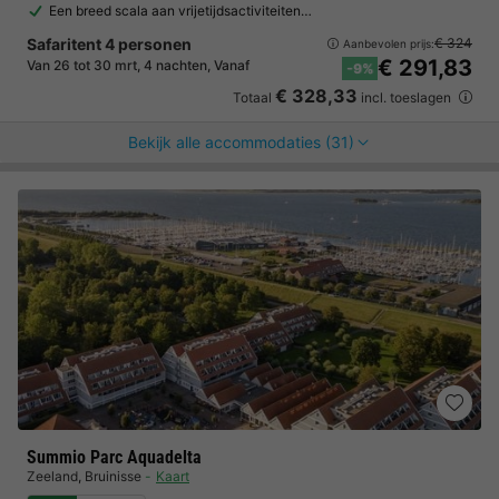
Een breed scala aan vrijetijdsactiviteiten…
Safaritent 4 personen
€ 324
Aanbevolen prijs:
€ 291,83
Van 26 tot 30 mrt, 4 nachten, Vanaf
-9%
€ 328,33
Totaal
incl. toeslagen
Bekijk alle accommodaties (31)
Summio Parc Aquadelta
Zeeland
,
Bruinisse
Kaart