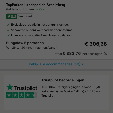
TopParken Landgoed de Scheleberg
Gelderland
,
Lunteren
Kaart
8.2
Zeer goed
Exclusieve locatie in het centrum van de…
Verwarmd buitenzwembad met zonneterras
Luxe accommodatie & een breed scala aan…
Bungalow 5 personen
€ 306,68
Van 26 tot 30 mrt, 4 nachten, Vanaf
€ 382,76
Totaal
incl. toeslagen
Bekijk alle accommodaties (40)
Trustpilot beoordelingen
Al 10.064+ reizigers gingen je voor! —
„Al
vakantie bij het boeken“
(Emy) ·
4.5 / 5 op
Trustpilot