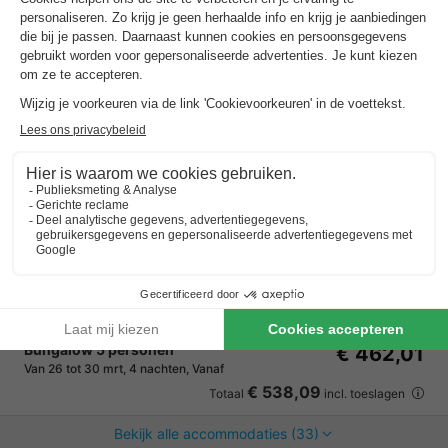
TopParken Bospark Ede
Gelderland
,
Ede
Kaart
7.8
Goed
In de buurt van Burgers Zoo en Ouwehands…
Directe ligging op de Veluwe
Verwarmd buitenzwembad met zonneterras
Bungalow 5 personen
€ 462,01
Van 26 tot 30 mrt, 4 nachten, Vanaf
€ 538,09
Totaal
incl. toeslagen
Bekijk alle accommodaties (33)