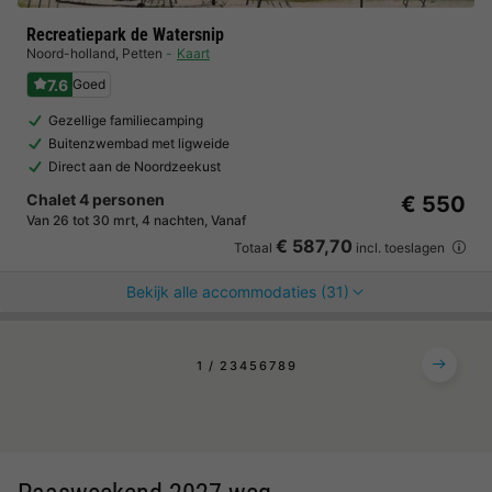
Recreatiepark de Watersnip
Noord-holland
,
Petten
Kaart
7.6
Goed
Gezellige familiecamping
Buitenzwembad met ligweide
Direct aan de Noordzeekust
Chalet 4 personen
€ 550
Van 26 tot 30 mrt, 4 nachten, Vanaf
€ 587,70
Totaal
incl. toeslagen
Bekijk alle accommodaties (31)
1
2
3
4
5
6
7
8
9