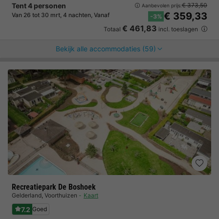
Tent 4 personen
€ 373,50
Aanbevolen prijs:
€ 359,33
Van 26 tot 30 mrt, 4 nachten, Vanaf
-3%
€ 461,83
Totaal
incl. toeslagen
Bekijk alle accommodaties (59)
Recreatiepark De Boshoek
Gelderland
,
Voorthuizen
Kaart
7.2
Goed