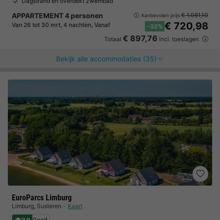
Dagstrand en overdekt zwembad
APPARTEMENT 4 personen
€ 1.061,10
Aanbevolen prijs:
€ 720,98
Van 26 tot 30 mrt, 4 nachten, Vanaf
-32%
€ 897,76
Totaal
incl. toeslagen
Bekijk alle accommodaties (35)
EuroParcs Limburg
Limburg
,
Susteren
Kaart
Goed