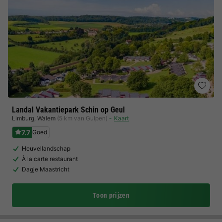
Landal Vakantiepark Schin op Geul
Limburg
,
Walem
(5 km van Gulpen)
Kaart
7.7
Goed
Heuvellandschap
À la carte restaurant
Dagje Maastricht
Toon prijzen