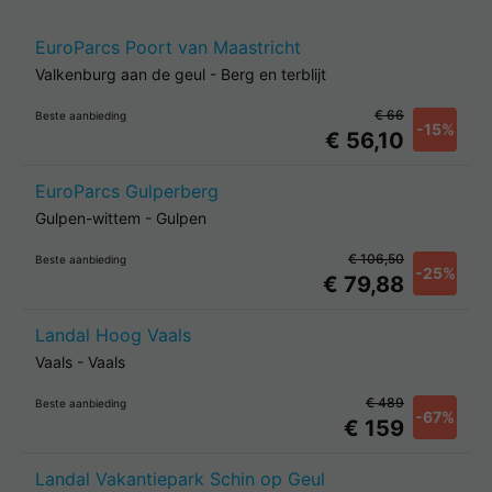
EuroParcs Poort van Maastricht
Valkenburg aan de geul
-
Berg en terblijt
€ 66
Beste aanbieding
-15%
€ 56,10
EuroParcs Gulperberg
Gulpen-wittem
-
Gulpen
€ 106,50
Beste aanbieding
-25%
€ 79,88
Landal Hoog Vaals
Vaals
-
Vaals
€ 489
Beste aanbieding
-67%
€ 159
Landal Vakantiepark Schin op Geul