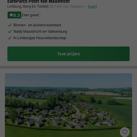
EuroParcs Poort van Maastricht
Limburg
,
Berg En Terblijt
(9,7 km van Gulpen)
Kaart
8.3
Zeer goed
Binnen- en buitenzwembad
Nabij Maastricht en Valkenburg
In Limburgse Heuvellandschap
Toon prijzen