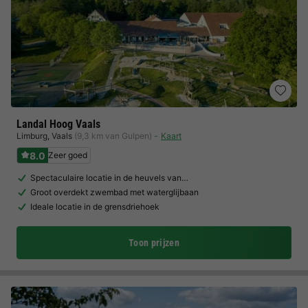
Landal Hoog Vaals
Limburg
,
Vaals
(9,3 km van Gulpen)
Kaart
8.0
Zeer goed
Spectaculaire locatie in de heuvels van…
Groot overdekt zwembad met waterglijbaan
Ideale locatie in de grensdriehoek
Toon prijzen