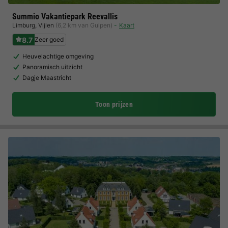
Summio Vakantiepark Reevallis
Limburg
,
Vijlen
(6,2 km van Gulpen)
Kaart
8.7
Zeer goed
Heuvelachtige omgeving
Panoramisch uitzicht
Dagje Maastricht
Toon prijzen