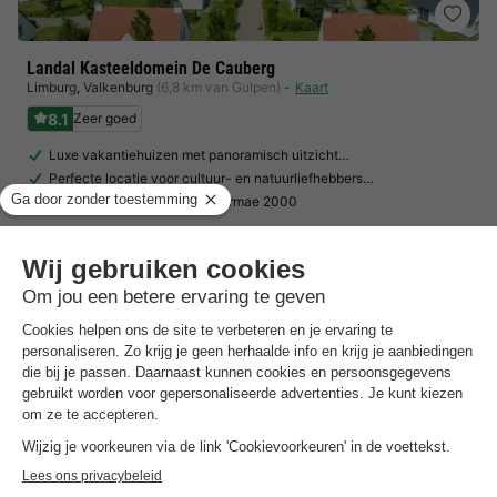
Landal Kasteeldomein De Cauberg
Limburg
,
Valkenburg
(6,8 km van Gulpen)
Kaart
8.1
Zeer goed
Luxe vakantiehuizen met panoramisch uitzicht…
Perfecte locatie voor cultuur- en natuurliefhebbers…
Sauna en wellnessresort Thermae 2000
Toon prijzen