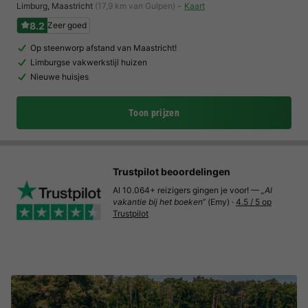
Limburg
,
Maastricht
(17,9 km van Gulpen)
Kaart
8.2
Zeer goed
Op steenworp afstand van Maastricht!
Limburgse vakwerkstijl huizen
Nieuwe huisjes
Toon prijzen
Trustpilot beoordelingen
Al 10.064+ reizigers gingen je voor! —
„Al
vakantie bij het boeken“
(Emy) ·
4.5 / 5 op
Trustpilot