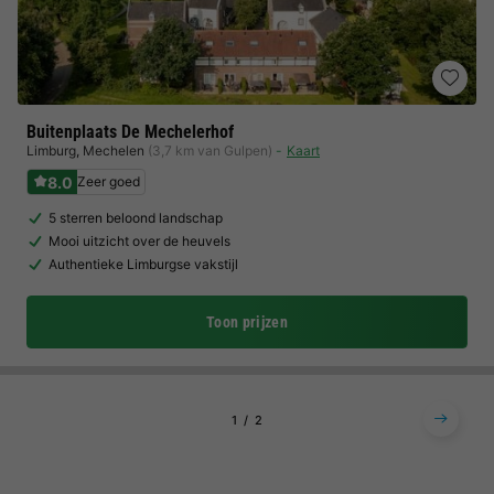
Buitenplaats De Mechelerhof
Limburg
,
Mechelen
(3,7 km van Gulpen)
Kaart
8.0
Zeer goed
5 sterren beloond landschap
Mooi uitzicht over de heuvels
Authentieke Limburgse vakstijl
Toon prijzen
1
2