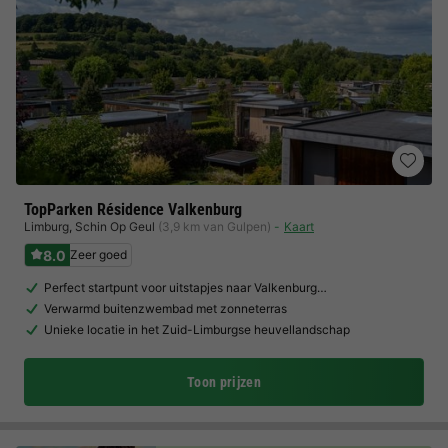
TopParken Résidence Valkenburg
Limburg
,
Schin Op Geul
(3,9 km van Gulpen)
Kaart
8.0
Zeer goed
Perfect startpunt voor uitstapjes naar Valkenburg…
Verwarmd buitenzwembad met zonneterras
Unieke locatie in het Zuid-Limburgse heuvellandschap
Toon prijzen