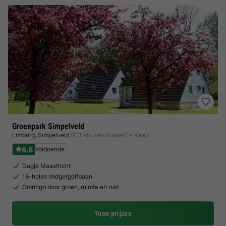
Groenpark Simpelveld
Limburg
,
Simpelveld
(6,3 km van Gulpen)
Kaart
6.6
Voldoende
Dagje Maastricht
18-holes midgetgolfbaan
Omringd door groen, ruimte en rust
Toon prijzen