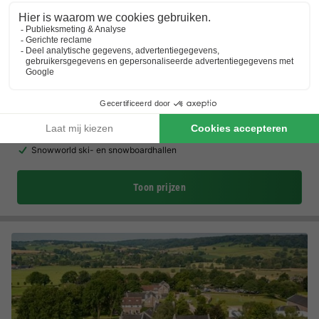
Camping de Watertoren
★★★★
Limburg
,
Landgraaf
(16,6 km van Gulpen)
Kaart
8.1
Zeer goed
Nabij Maastricht en Aken
Vernieuwde speeltuin
Snowworld ski- en snowboardhallen
Toon prijzen