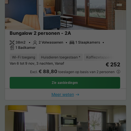
Bungalow 2 personen - 2A
38m2
2 Volwassenen
1 Slaapkamers
1 Badkamer
Wi-Fi toegang
Huisdieren toegestaan *
Koffiezetapparaat
Vaat
Van 6 tot 9 nov, 3 nachten, Vanaf
€ 252
€ 88,80
Excl.
toeslagen op basis van 2 personen
Zie aanbiedingen
Meer weten