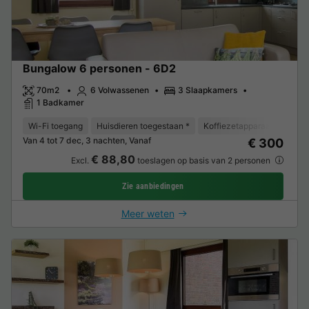
Bungalow 6 personen - 6D2
70m2
6 Volwassenen
3 Slaapkamers
1 Badkamer
Wi-Fi toegang
Huisdieren toegestaan *
Koffiezetapparaat
Vaat
Van 4 tot 7 dec, 3 nachten, Vanaf
€ 300
€ 88,80
Excl.
toeslagen op basis van 2 personen
Zie aanbiedingen
Meer weten