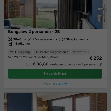
Bungalow 2 personen - 2B
38m2
2 Volwassenen
1 Slaapkamers
1 Badkamer
Wi-Fi toegang
Huisdieren toegestaan *
Vaatwasser
Vriezer
K
Van 20 tot 23 nov, 3 nachten, Vanaf
€ 252
€ 88,80
Excl.
toeslagen op basis van 2 personen
Zie aanbiedingen
Meer weten