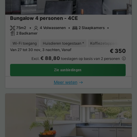
Bungalow 4 personen - 4CE
75m2
4 Volwassenen
2 Slaapkamers
2 Badkamer
Wi-Fi toegang
Huisdieren toegestaan *
Koffiezetapparaat
Vaat
Van 27 tot 30 nov, 3 nachten, Vanaf
€ 350
€ 88,80
Excl.
toeslagen op basis van 2 personen
Zie aanbiedingen
Meer weten