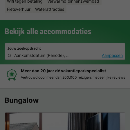
Wifi tegen betaling
Verwarmd binnenzwembad
Fietsverhuur
Waterattracties
Bekijk alle accommodaties
Jouw zoekopdracht
Aankomstdatum
(
Periode
),
2 personen, 0 huisdier
Aanpassen
Boek eenvoudig en zonder stress
Duidelijke prijzen, moeiteloos boeken en veilige betaalomgeving
Bungalow