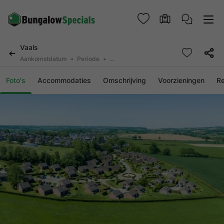
Vaals
Aankomstdatum
Periode
2 personen, 0 huisdier
Foto's
Accommodaties
Omschrijving
Voorzieningen
R