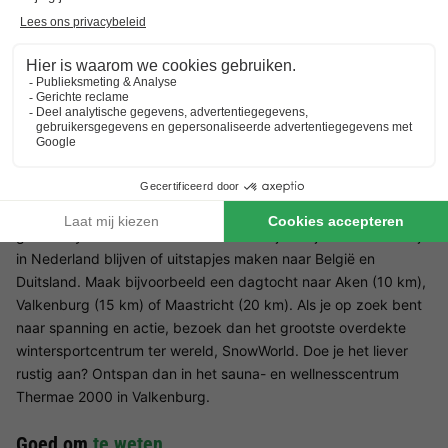
Er zijn veel leuke restaurants in de omgeving van Vakantiepark
Reevallis waar je heerlijk kunt dineren. Natuurlijk kun je ook zelf
koken in je eigen accommodatie, die van alle gemakken is
voorzien. In december kun je je opfrissen op een van de
kerstmarkten in de omgeving.
Omgeving
Summio Vakantiepark Reevallis
Summio Vakantiepark Reevallis ligt in een heuvelachtig gebied,
op 5 kilometer van het drielandenpunt in Vaals. Hier vind je een
groot labyrint en sfeervolle terrassen. Tijdens je vakantie kun je
in Nederland blijven of uitstapjes maken naar België en
Duitsland. Maak bijvoorbeeld een dagtocht naar Aken (10 km),
Valkenburg (15 km) of Maastricht (20 km). Als je op zoek bent
naar spanning en actie, bezoek dan het grootste overdekte
wintersportcentrum ter wereld, SnowWorld. Doe je het liever
rustig aan? Ontspan dan in het sauna- en wellnesscentrum
Thermae 2000 in Valkenburg.
Goed om
te weten