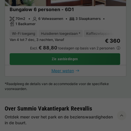
Bungalow 6 personen - 6D1
70m2
6 Volwassenen
3 Slaapkamers
1 Badkamer
Wi-Fi toegang
Huisdieren toegestaan *
Koffiezetapparaat
Vaat
Van 4 tot 7 dec, 3 nachten, Vanaf
€ 360
€ 88,80
Excl.
toeslagen op basis van 2 personen
Zie aanbiedingen
Meer weten
*Raadpleeg de details van de accommodatie voor de specifieke
voorwaarden.
Over Summio Vakantiepark Reevallis
Ontdek meer over het park en de bezienswaardigheden
in de buurt.