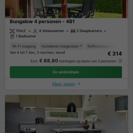
Bungalow 4 personen - 4B1
70m2
4 Volwassenen
2 Slaapkamers
1 Badkamer
Wi-Fi toegang
Huisdieren toegestaan *
Koffiezetapparaat
Vaat
Van 4 tot 7 dec, 3 nachten, Vanaf
€ 314
€ 88,80
Excl.
toeslagen op basis van 2 personen
Zie aanbiedingen
Meer weten