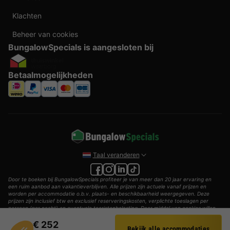
Klachten
Beheer van cookies
BungalowSpecials is aangesloten bij
Betaalmogelijkheden
Taal veranderen
Door te boeken bij BungalowSpecials profiteer je van meer dan 20 jaar ervaring en
een ruim aanbod aan vakantieverblijven. Alle prijzen zijn actuele vanaf prijzen en
worden per accommodatie o.b.v. plaats- en beschikbaarheid weergegeven. Deze
prijzen zijn inclusief btw en exclusief reserveringskosten, verplichte toeslagen per
persoon (per nacht) en eventuele toeristenbelasting. Door middel van cookies willen
wij je zo goed mogelijk van dienst zijn.
€ 252
Bekijk alle accommodaties
© 2002 - 2025 AddGuests B.V. Alle rechten voorbehouden.