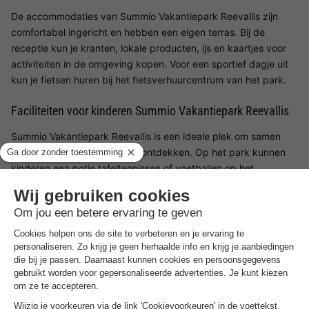
De accommodaties van Summio Vakantiepark Reevallis zijn
comfortabel ingericht en hebben een eigen terras. Bij de
receptie kun je kranten, lokale producten, ijs en kaartjes voor
activiteiten in de omgeving kopen. Voor een sportief dagje uit
kun je fietsen huren bij het fietsverhuurcentrum van het park.
Faciliteiten voor kinderen Summio Vakantiepark Reevallis
Summio Vakantiepark Reevallis is een ideale plek om samen
met je kinderen de natuur te ontdekken. Op het park kunnen
kinderen een potje tafeltennissen of voetballen op het
voetbalveld. Ook in de omgeving van het vakantiepark is
genoeg te doen. Bezoek bijvoorbeeld Gaia Park Zoo in
Kerkrade (12 km) of de binnenspeeltuin Kinderstad in Heerlen
(17 km). Ook het Discovery Centre Continium is een aanrader.
Hier kunnen kinderen een leven lang ontdekken wat
wetenschap en technologie betekenen.
Restaurant
Summio Vakantiepark Reevallis