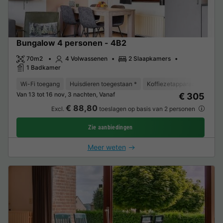
Bungalow 4 personen - 4B2
70m2
4 Volwassenen
2 Slaapkamers
1 Badkamer
Wi-Fi toegang
Huisdieren toegestaan *
Koffiezetapparaat
Vaat
Van 13 tot 16 nov, 3 nachten, Vanaf
€ 305
€ 88,80
Excl.
toeslagen op basis van 2 personen
Zie aanbiedingen
Meer weten