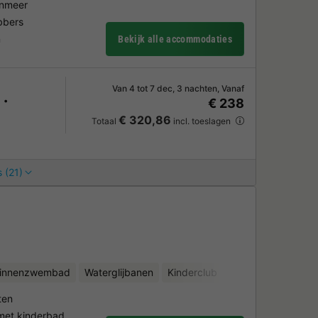
enmeer
bbers
n
Bekijk alle accommodaties
Van 4 tot 7 dec, 3 nachten, Vanaf
€ 238
€ 320,86
Totaal
incl. toeslagen
 (21)
binnenzwembad
Waterglijbanen
Kinderclub
Fietsverhuur
Min
ten
et kinderbad