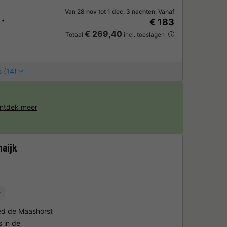
Van 28 nov tot 1 dec, 3 nachten, Vanaf
€ 183
€ 269,40
Totaal
incl. toeslagen
 (14)
ntdek meer
aijk
r
ied de Maashorst
s in de