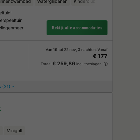
binnenzwembad
Waterglijbanen
Kinderclub
Meer
Fietsverhu
ltuin!
rspeeltuin
velingenmeer
Bekijk alle accommodaties
Van 19 tot 22 nov, 3 nachten, Vanaf
€ 177
€ 259,86
Totaal
incl. toeslagen
 (31)
t
r
Minigolf