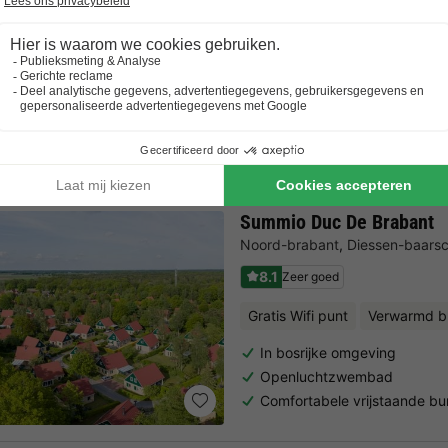
Bungalow 2 personen
40m2
2 Volwassenen
1 Slaapkamers
1 Badkamer
Bekijk alle accommodaties
Summio Duc De Brabant
Noord-brabant
,
Diessen-baars
8.1
Zeer goed
Gratis Wifi punt
Verwarmd b
In bosrijke omgeving
Openluchtzwembad
Comfortabele vrijstaande b