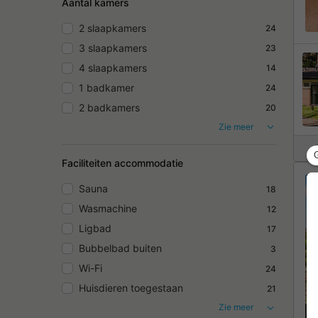
Aantal kamers
2 slaapkamers
24
3 slaapkamers
23
4 slaapkamers
14
1 badkamer
24
2 badkamers
20
Zie meer
Faciliteiten accommodatie
Sauna
18
Wasmachine
12
Ligbad
17
Bubbelbad buiten
3
Wi-Fi
24
Huisdieren toegestaan
21
Zie meer