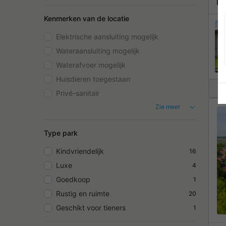
Kenmerken van de locatie
Elektrische aansluiting mogelijk
Wateraansluiting mogelijk
Waterafvoer mogelijk
Huisdieren toegestaan
Privé-sanitair
Zie meer
Type park
Kindvriendelijk
16
Luxe
4
Goedkoop
1
Rustig en ruimte
20
Geschikt voor tieners
1