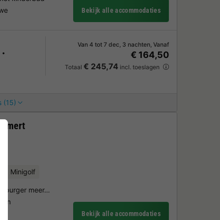
uwe
Bekijk alle accommodaties
Van 4 tot 7 dec, 3 nachten, Vanaf
€ 164,50
€ 245,74
Totaal
incl. toeslagen
 (15)
oemert
r
Minigolf
nenburger meer…
iten
Bekijk alle accommodaties