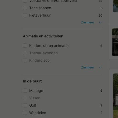
Voetbalveld en/of sportveld
14
Tennisbanen
5
Fietsverhuur
20
Zie meer
Animatie en activiteiten
Kinderclub en animatie
6
Thema-avonden
Kinderdisco
Zie meer
In de buurt
Manege
6
Vissen
Golf
9
Wandelen
1