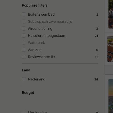
Populaire filters
Buitenzwembad
2
Subtropisch zwemparadijs
Airconditioning
3
Huisdieren toegestaan
21
Waterpark
Aan zee
6
Reviewscore: 8+
12
Land
Nederland
24
Budget
Met korting
8