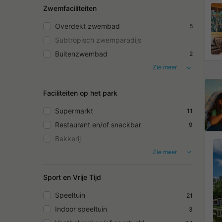
Zwemfaciliteiten
Overdekt zwembad
5
Subtropisch zwemparadijs
Buitenzwembad
2
Zie meer
Faciliteiten op het park
Supermarkt
11
Restaurant en/of snackbar
9
Bakkerij
Zie meer
Sport en Vrije Tijd
Speeltuin
21
Indoor speeltuin
3