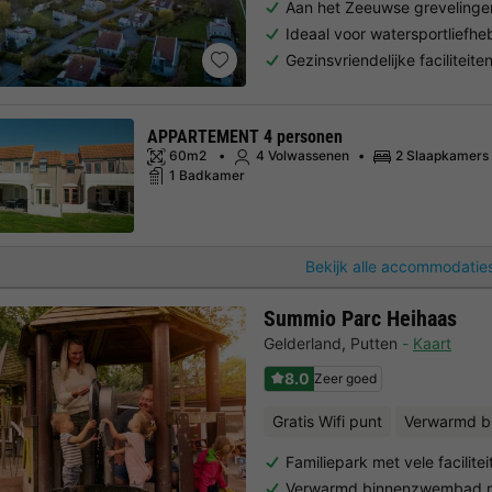
Aan het Zeeuwse greveling
Ideaal voor watersportliefhe
Gezinsvriendelijke faciliteite
APPARTEMENT 4 personen
60m2
4 Volwassenen
2 Slaapkamers
1 Badkamer
Bekijk alle accommodaties
Summio Parc Heihaas
Gelderland
,
Putten
Kaart
8.0
Zeer goed
Gratis Wifi punt
Verwarmd 
Familiepark met vele facilitei
Verwarmd binnenzwembad m