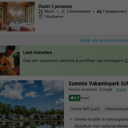
Chalet 2 personen
36m2
2 Volwassenen
1 Slaapkamers
1 Badkamer
Bekijk alle accommodaties
Last minutes
Kies een spontane vakantie & profiteer van kortingen!
O
Summio Vakantiepark Sch
Noord-brabant
,
Schaijk
Kaart
7.7
Goed
Gratis Wifi punt
Fietsverhuu
Unieke locatie in natuurgeb
Speeltuin met waterspelletje