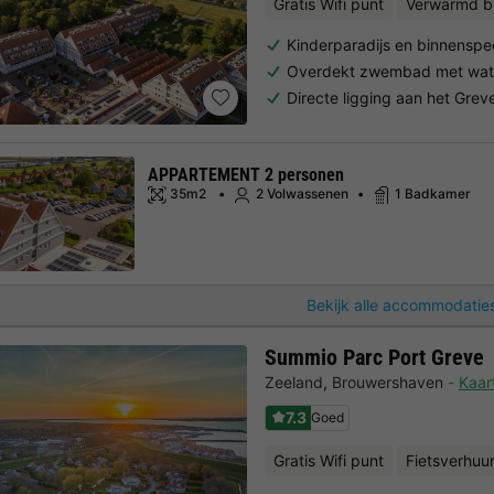
Gratis Wifi punt
Verwarmd 
Kinderparadijs en binnenspee
Overdekt zwembad met wate
Directe ligging aan het Gre
APPARTEMENT 2 personen
35m2
2 Volwassenen
1 Badkamer
Bekijk alle accommodaties
Summio Parc Port Greve
Zeeland
,
Brouwershaven
Kaar
7.3
Goed
Gratis Wifi punt
Fietsverhuu