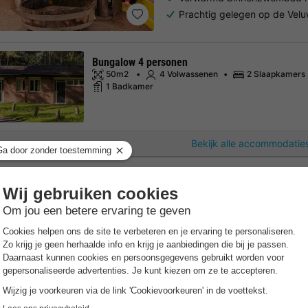
Prachtig gelegen op de Vel
Bungalow 4 personen
50m2
4 Volwassenen
2 Slaapkamers
1 Badkamer
Bekijk alle accommodaties
Summio Waterpark De Bl
Drenthe
,
Midlaren
Kaart
8.0
Zeer goed
Gratis Wifi punt
Fietsverhuu
Directe ligging aan het Kro
Gevarieerde vrijetijdsactivite
Jachthaven en bootverhuur