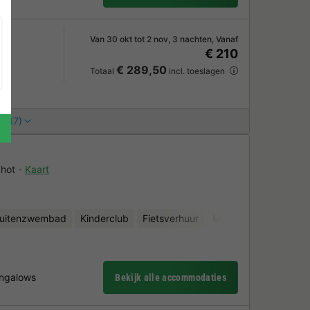
Van 30 okt tot 2 nov, 3 nachten, Vanaf
€ 210
€ 289,50
Totaal
incl. toeslagen
 (17)
chot
Kaart
uitenzwembad
Kinderclub
Fietsverhuur
Minigolf
ungalows
Bekijk alle accommodaties