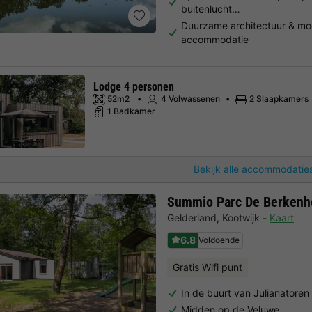
buitenlucht…
Duurzame architectuur & m
accommodatie
Lodge 4 personen
52m2
4 Volwassenen
2 Slaapkamers
1 Badkamer
Bekijk alle accommodaties
Summio Parc De Berkenh
Gelderland
,
Kootwijk
Kaart
6.8
Voldoende
Gratis Wifi punt
In de buurt van Julianatoren
Midden op de Veluwe