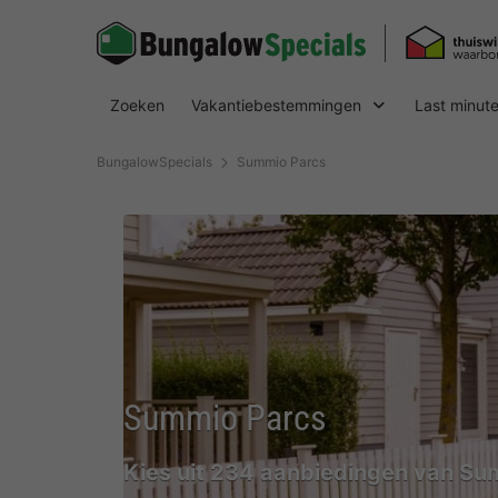
Zoeken
Vakantiebestemmingen
Last minut
BungalowSpecials
Summio Parcs
Summio Parcs
Kies uit 234 aanbiedingen van Su