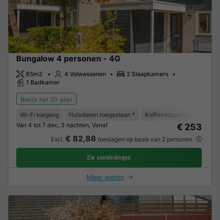
Bungalow 4 personen - 4G
65m2
4 Volwassenen
2 Slaapkamers
1 Badkamer
Bekijk het 2D-plan
Wi-Fi toegang
Huisdieren toegestaan *
Koffiezetapparaat
Vaat
Van 4 tot 7 dec, 3 nachten, Vanaf
€ 253
€ 82,86
Excl.
toeslagen op basis van 2 personen
Zie aanbiedingen
Meer weten