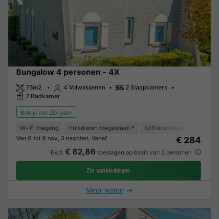
Bungalow 4 personen - 4X
75m2
4 Volwassenen
2 Slaapkamers
2 Badkamer
Bekijk het 2D-plan
Wi-Fi toegang
Huisdieren toegestaan *
Koffiezetapparaat
Vaat
Van 6 tot 9 nov, 3 nachten, Vanaf
€ 284
€ 82,86
Excl.
toeslagen op basis van 2 personen
Zie aanbiedingen
Meer weten