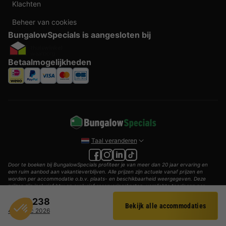
Klachten
Beheer van cookies
BungalowSpecials is aangesloten bij
Betaalmogelijkheden
Taal veranderen
Door te boeken bij BungalowSpecials profiteer je van meer dan 20 jaar ervaring en
een ruim aanbod aan vakantieverblijven. Alle prijzen zijn actuele vanaf prijzen en
worden per accommodatie o.b.v. plaats- en beschikbaarheid weergegeven. Deze
prijzen zijn inclusief btw en exclusief reserveringskosten, verplichte toeslagen per
persoon (per nacht) en eventuele toeristenbelasting. Door middel van cookies willen
€ 238
wij je zo goed mogelijk van dienst zijn.
Bekijk alle accommodaties
Filter
4 - 7 dec 2026
© 2002 - 2025 AddGuests B.V. Alle rechten voorbehouden.