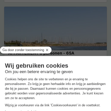
APPARTEMENT 6 personen - 6SA
70m2
6 Volwassenen
3 Slaapkamers
1 Badkamer
Bekijk het 2D-plan
Wi-Fi toegang
Koffiezetapparaat
Vaatwasser
Vriezer
Koelka
Van 6 tot 9 nov, 3 nachten, Vanaf
€ 284
€ 82,86
Excl.
toeslagen op basis van 2 personen
Zie aanbiedingen