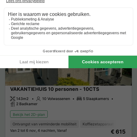
Meer weten
Groepsaccommodatie
VAKANTIEHUIS 10 personen - 10CTS
143m2
10 Volwassenen
5 Slaapkamers
2 Badkamer
Bekijk het 2D-plan
Ontvangst van verminderde mobiliteit
Koffiezetapparaat
Vaatwass
Van 2 tot 6 nov, 4 nachten, Vanaf
€ 615