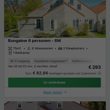
Bungalow 6 personen - 6M
75m2
6 Volwassenen
3 Slaapkamers
1 Badkamer
Wi-Fi toegang
Huisdieren toegestaan *
Koffiezetapparaat
Vaat
Van 20 tot 23 nov, 3 nachten, Vanaf
€ 293
€ 82,86
Excl.
toeslagen op basis van 2 personen
Zie aanbiedingen
Meer weten