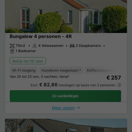
Bungalow 4 personen - 4R
75m2
4 Volwassenen
2 Slaapkamers
1 Badkamer
Bekijk het 2D-plan
Wi-Fi toegang
Huisdieren toegestaan *
Koffiezetapparaat
Vaat
Van 20 tot 23 nov, 3 nachten, Vanaf
€ 257
€ 82,86
Excl.
toeslagen op basis van 2 personen
Zie aanbiedingen
Meer weten