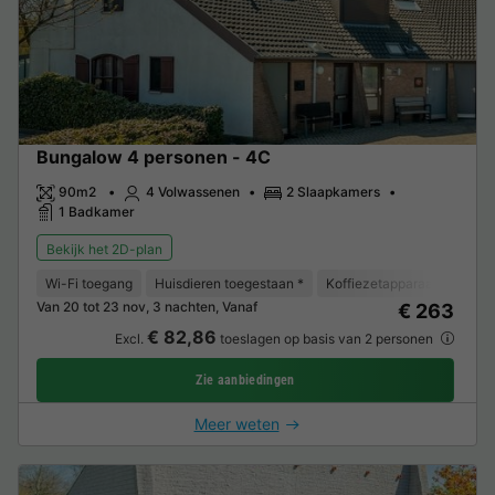
Bungalow 4 personen - 4C
90m2
4 Volwassenen
2 Slaapkamers
1 Badkamer
Bekijk het 2D-plan
Wi-Fi toegang
Huisdieren toegestaan *
Koffiezetapparaat
Vaat
Van 20 tot 23 nov, 3 nachten, Vanaf
€ 263
€ 82,86
Excl.
toeslagen op basis van 2 personen
Zie aanbiedingen
Meer weten