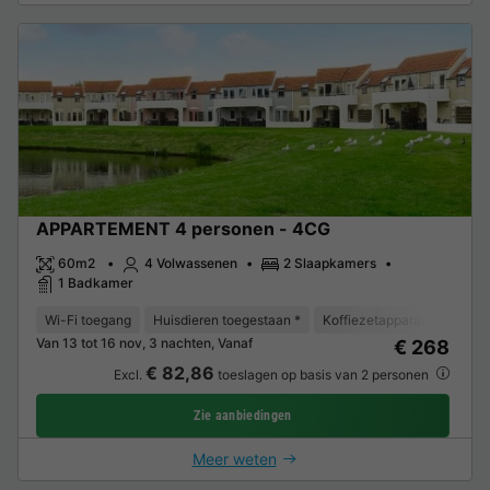
APPARTEMENT 4 personen - 4CG
60m2
4 Volwassenen
2 Slaapkamers
1 Badkamer
Wi-Fi toegang
Huisdieren toegestaan *
Koffiezetapparaat
Vaat
Van 13 tot 16 nov, 3 nachten, Vanaf
€ 268
€ 82,86
Excl.
toeslagen op basis van 2 personen
Zie aanbiedingen
Meer weten