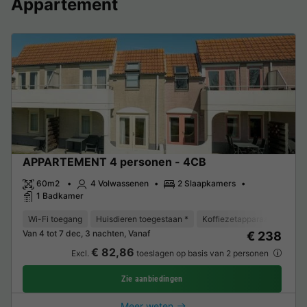
Appartement
APPARTEMENT 4 personen - 4CB
60m2
4 Volwassenen
2 Slaapkamers
1 Badkamer
Wi-Fi toegang
Huisdieren toegestaan *
Koffiezetapparaat
Vaat
Van 4 tot 7 dec, 3 nachten, Vanaf
€ 238
€ 82,86
Excl.
toeslagen op basis van 2 personen
Zie aanbiedingen
Meer weten