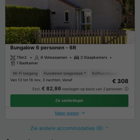
Bungalow 6 personen - 6R
75m2
6 Volwassenen
3 Slaapkamers
1 Badkamer
Wi-Fi toegang
Huisdieren toegestaan *
Koffiezetapparaat
Vaat
Van 13 tot 16 nov, 3 nachten, Vanaf
€ 308
€ 82,86
Excl.
toeslagen op basis van 2 personen
Zie aanbiedingen
Meer weten
Zie andere accommodaties (8)