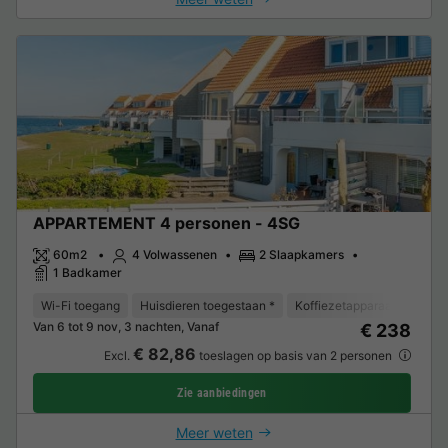
APPARTEMENT 4 personen - 4SG
60m2
4 Volwassenen
2 Slaapkamers
1 Badkamer
Wi-Fi toegang
Huisdieren toegestaan *
Koffiezetapparaat
Vaat
Van 6 tot 9 nov, 3 nachten, Vanaf
€ 238
€ 82,86
Excl.
toeslagen op basis van 2 personen
Zie aanbiedingen
Meer weten