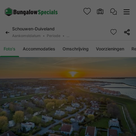
Schouwen-Duiveland
Aankomstdatum
Periode
2 personen, 0 huisdier
Foto's
Accommodaties
Omschrijving
Voorzieningen
R