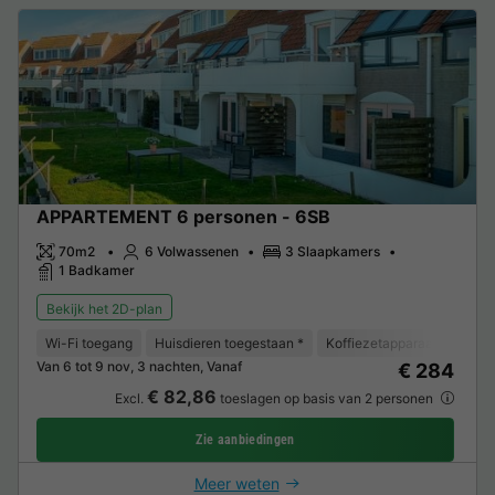
APPARTEMENT 6 personen - 6SB
70m2
6 Volwassenen
3 Slaapkamers
1 Badkamer
Bekijk het 2D-plan
Wi-Fi toegang
Huisdieren toegestaan *
Koffiezetapparaat
Vaat
Van 6 tot 9 nov, 3 nachten, Vanaf
€ 284
€ 82,86
Excl.
toeslagen op basis van 2 personen
Zie aanbiedingen
Meer weten