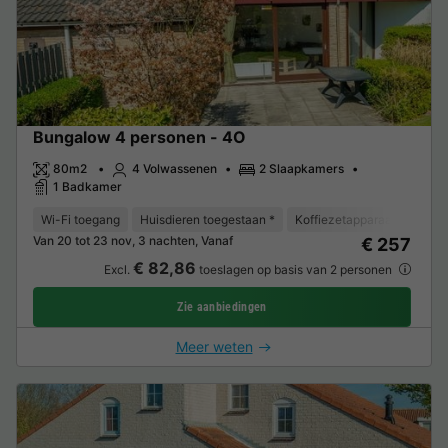
Bungalow 4 personen - 4O
80m2
4 Volwassenen
2 Slaapkamers
1 Badkamer
Wi-Fi toegang
Huisdieren toegestaan *
Koffiezetapparaat
Vaat
Van 20 tot 23 nov, 3 nachten, Vanaf
€ 257
€ 82,86
Excl.
toeslagen op basis van 2 personen
Zie aanbiedingen
Meer weten