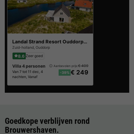
Landal Strand Resort Ouddorp Duin
Zuid-holland
,
Ouddorp
8.6
Zeer goed
Villa 4 personen
€ 409
Aanbevolen prijs:
€ 249
Van 7 tot 11 dec, 4
-39%
nachten, Vanaf
Goedkope verblijven rond
Brouwershaven
.