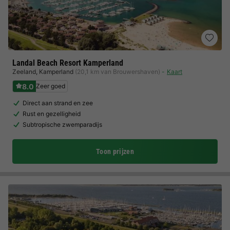
Landal Beach Resort Kamperland
Zeeland
,
Kamperland
(20,1 km van Brouwershaven)
Kaart
8.0
Zeer goed
Direct aan strand en zee
Rust en gezelligheid
Subtropische zwemparadijs
Toon prijzen