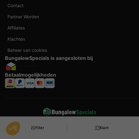
Contact
Partner Worden
Affiliates
Klachten
Beheer van cookies
BungalowSpecials is aangesloten bij
Betaalmogelijkheden
Taal veranderen
Filter
Kaart
Door te boeken bij BungalowSpecials profiteer je van meer dan 20 jaar ervaring en