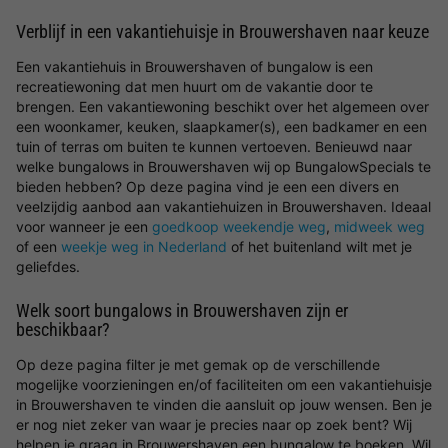
Verblijf in een vakantiehuisje in Brouwershaven naar keuze
Een vakantiehuis in Brouwershaven of bungalow is een
recreatiewoning dat men huurt om de vakantie door te
brengen. Een vakantiewoning beschikt over het algemeen over
een woonkamer, keuken, slaapkamer(s), een badkamer en een
tuin of terras om buiten te kunnen vertoeven. Benieuwd naar
welke bungalows in Brouwershaven wij op BungalowSpecials te
bieden hebben? Op deze pagina vind je een een divers en
veelzijdig aanbod aan vakantiehuizen in Brouwershaven. Ideaal
voor wanneer je een
goedkoop weekendje weg
,
midweek weg
of een
weekje weg in Nederland
of het buitenland wilt met je
geliefdes.
Welk soort bungalows in Brouwershaven zijn er
beschikbaar?
Op deze pagina filter je met gemak op de verschillende
mogelijke voorzieningen en/of faciliteiten om een vakantiehuisje
in Brouwershaven te vinden die aansluit op jouw wensen. Ben je
er nog niet zeker van waar je precies naar op zoek bent? Wij
helpen je graag in Brouwershaven een bungalow te boeken. Wil