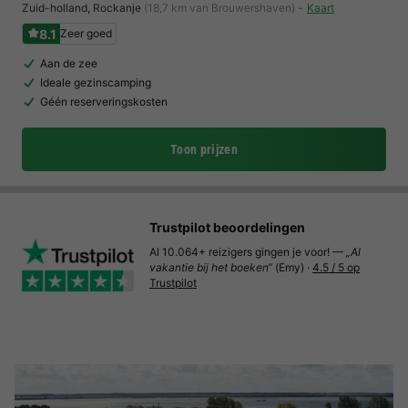
Zuid-holland
,
Rockanje
(18,7 km van Brouwershaven)
Kaart
8.1
Zeer goed
Aan de zee
Ideale gezinscamping
Géén reserveringskosten
Toon prijzen
Trustpilot beoordelingen
Al 10.064+ reizigers gingen je voor! —
„Al
vakantie bij het boeken“
(Emy) ·
4.5 / 5 op
Trustpilot