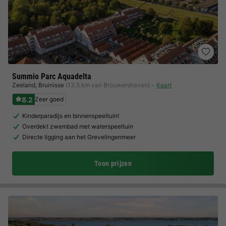
Summio Parc Aquadelta
Zeeland
,
Bruinisse
(13,5 km van Brouwershaven)
Kaart
8.2
Zeer goed
Kinderparadijs en binnenspeeltuin!
Overdekt zwembad met waterspeeltuin
Directe ligging aan het Grevelingenmeer
Toon prijzen