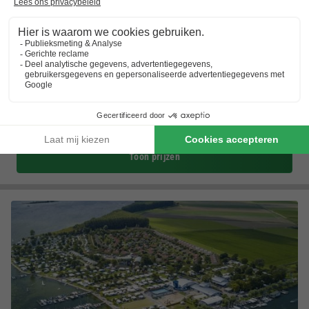
Landal Resort Haamstede
Zeeland
,
Burgh-haamstede
(13,3 km van Brouwershaven)
Kaart
8.1
Zeer goed
Rustig vakantiepark bij de Noordzee met…
Ideaal voor fiets- en wandeltochten door…
In de buurt: Zandstranden, avonturenzwembad,…
Toon prijzen