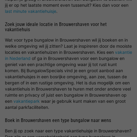
jij er op het laatste moment even tussenuit? Kies dan voor een
last minute vakantiehuisje
.
Zoek jouw ideale locatie in Brouwershaven voor het
vakantiehuis
Wat voor type bungalow in Brouwershaven wil jij boeken en in
welke omgeving wil jij zitten? Laat je inspireren door de mooiste
locaties en vakantiehuizen in Brouwershaven. Kies een
vakantie
in Nederland
of ga in Brouwershaven voor een bungalow en
geniet van een prachtige omgeving waar jij tot rust kunt
komen. Bij BungalowSpecials vind je een groot aanbod aan
vakantiehuisjes in een bosrijke omgeving, aan zee, tussen de
bergen of in een rustige omgeving. Het is dus mogelijk om een
vakantiehuis in Brouwershaven te huren met onder andere veel
ruimte en privacy of juist een bungalow in Brouwershaven op
een
vakantiepark
waar je gebruik kunt maken van een groot
aantal parkfaciliteiten.
Boek in Brouwershaven een type bungalow naar wens
Ben jij op zoek naar een type vakantiehuisje in Brouwershaven?
Dan zijn er een verscheidenheid aan type bungalows in