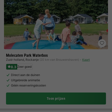
Molecaten Park Waterbos
Zuid-holland
,
Rockanje
(20 km van Brouwershaven)
Kaart
8.3
Zeer goed
Direct aan de duinen
Uitgebreide animatie
Géén reserveringskosten
Toon prijzen