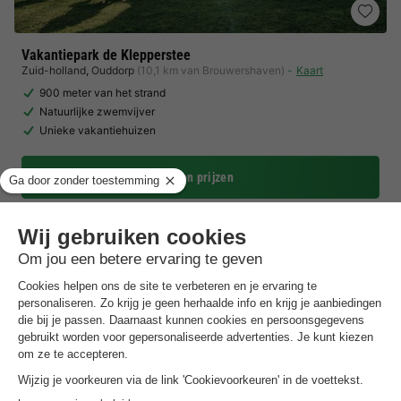
Vakantiepark de Klepperstee
Zuid-holland
,
Ouddorp
(10,1 km van Brouwershaven)
Kaart
900 meter van het strand
Natuurlijke zwemvijver
Unieke vakantiehuizen
Toon prijzen