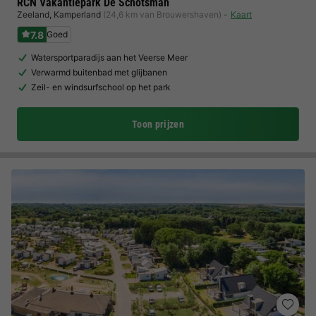
RCN Vakantiepark De Schotsman
Zeeland
,
Kamperland
(24,6 km van Brouwershaven)
Kaart
7.8
Goed
Watersportparadijs aan het Veerse Meer
Verwarmd buitenbad met glijbanen
Zeil- en windsurfschool op het park
Toon prijzen