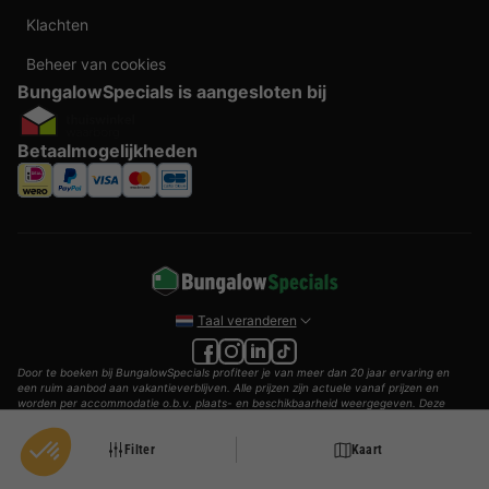
Klachten
Beheer van cookies
BungalowSpecials is aangesloten bij
Betaalmogelijkheden
Taal veranderen
Door te boeken bij BungalowSpecials profiteer je van meer dan 20 jaar ervaring en
een ruim aanbod aan vakantieverblijven. Alle prijzen zijn actuele vanaf prijzen en
worden per accommodatie o.b.v. plaats- en beschikbaarheid weergegeven. Deze
prijzen zijn inclusief btw en exclusief reserveringskosten, verplichte toeslagen per
persoon (per nacht) en eventuele toeristenbelasting. Door middel van cookies willen
Filter
Kaart
wij je zo goed mogelijk van dienst zijn.
© 2002 - 2025 AddGuests B.V. Alle rechten voorbehouden.