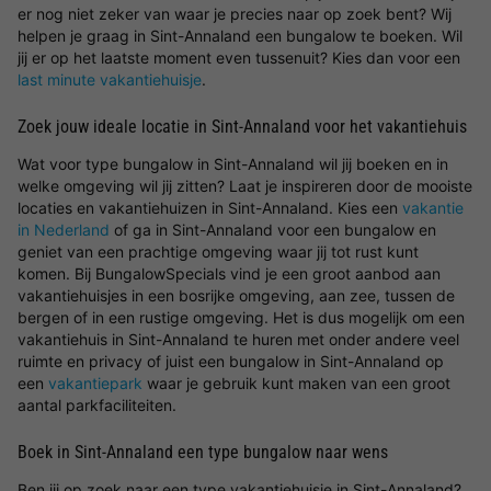
er nog niet zeker van waar je precies naar op zoek bent? Wij
helpen je graag in Sint-Annaland een bungalow te boeken. Wil
jij er op het laatste moment even tussenuit? Kies dan voor een
last minute vakantiehuisje
.
Zoek jouw ideale locatie in Sint-Annaland voor het vakantiehuis
Wat voor type bungalow in Sint-Annaland wil jij boeken en in
welke omgeving wil jij zitten? Laat je inspireren door de mooiste
locaties en vakantiehuizen in Sint-Annaland. Kies een
vakantie
in Nederland
of ga in Sint-Annaland voor een bungalow en
geniet van een prachtige omgeving waar jij tot rust kunt
komen. Bij BungalowSpecials vind je een groot aanbod aan
vakantiehuisjes in een bosrijke omgeving, aan zee, tussen de
bergen of in een rustige omgeving. Het is dus mogelijk om een
vakantiehuis in Sint-Annaland te huren met onder andere veel
ruimte en privacy of juist een bungalow in Sint-Annaland op
een
vakantiepark
waar je gebruik kunt maken van een groot
aantal parkfaciliteiten.
Boek in Sint-Annaland een type bungalow naar wens
Ben jij op zoek naar een type vakantiehuisje in Sint-Annaland?