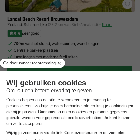
Landal Beach Resort Brouwersdam
Zeeland
,
Scharendijke
(23,2 km van Sint-Annaland)
Kaart
8.5
Zeer goed
700m van het strand, watersporten, wandelingen
Centrale parkeerplaatsen
Luxe lodges met moderne faciliteiten
Toon prijzen