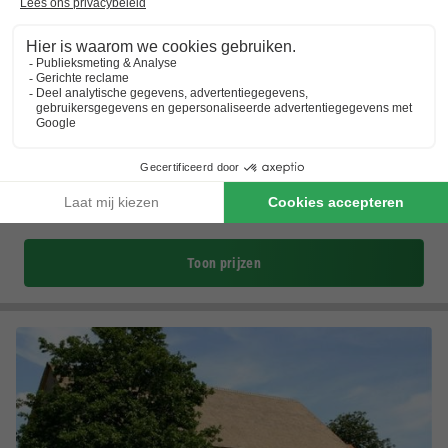
Vodatent Camping Gorishoek
Zeeland
,
Scherpenisse
(7,4 km van Sint-Annaland)
Kaart
5.0
Matig
Luxe safaritenten
Pret op de kinderboerderij
Visplezier aan de Oosterschelde
Toon prijzen