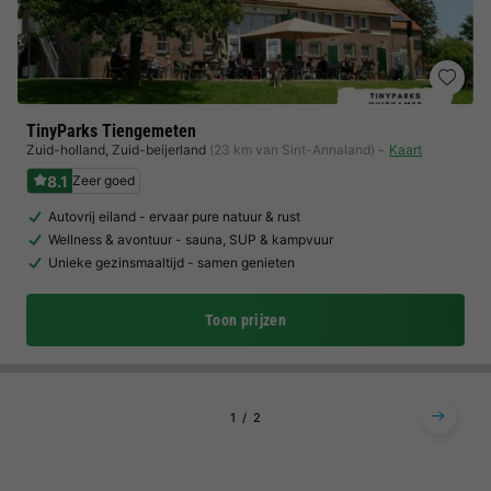
TinyParks Tiengemeten
Zuid-holland
,
Zuid-beijerland
(23 km van Sint-Annaland)
Kaart
8.1
Zeer goed
Autovrij eiland - ervaar pure natuur & rust
Wellness & avontuur - sauna, SUP & kampvuur
Unieke gezinsmaaltijd - samen genieten
Toon prijzen
1
2