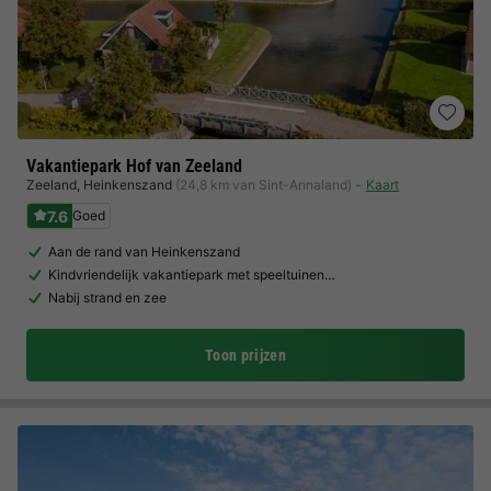
Vakantiepark Hof van Zeeland
Zeeland
,
Heinkenszand
(24,8 km van Sint-Annaland)
Kaart
7.6
Goed
Aan de rand van Heinkenszand
Kindvriendelijk vakantiepark met speeltuinen…
Nabij strand en zee
Toon prijzen