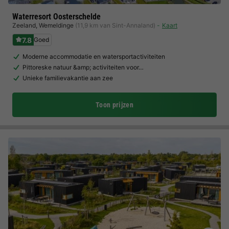
Waterresort Oosterschelde
Zeeland
,
Wemeldinge
(11,9 km van Sint-Annaland)
Kaart
7.8
Goed
Moderne accommodatie en watersportactiviteiten
Pittoreske natuur &amp; activiteiten voor…
Unieke familievakantie aan zee
Toon prijzen