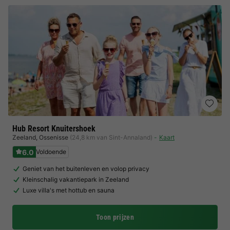
Hub Resort Knuitershoek
Zeeland
,
Ossenisse
(24,8 km van Sint-Annaland)
Kaart
6.0
Voldoende
Geniet van het buitenleven en volop privacy
Kleinschalig vakantiepark in Zeeland
Luxe villa's met hottub en sauna
Toon prijzen