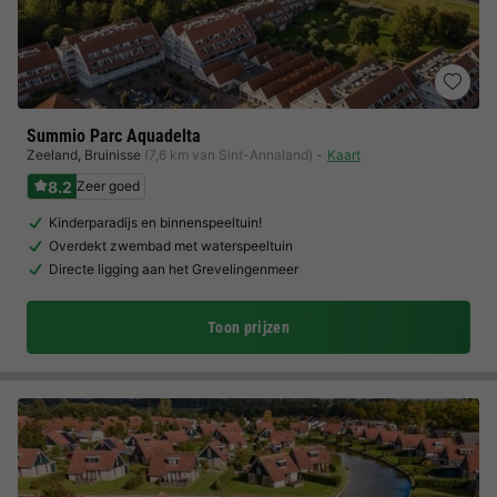
Summio Parc Aquadelta
Zeeland
,
Bruinisse
(7,6 km van Sint-Annaland)
Kaart
8.2
Zeer goed
Kinderparadijs en binnenspeeltuin!
Overdekt zwembad met waterspeeltuin
Directe ligging aan het Grevelingenmeer
Toon prijzen