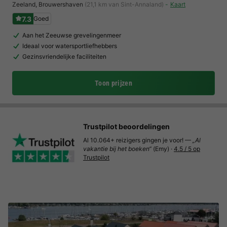
Zeeland
,
Brouwershaven
(21,1 km van Sint-Annaland)
Kaart
7.3
Goed
Aan het Zeeuwse grevelingenmeer
Ideaal voor watersportliefhebbers
Gezinsvriendelijke faciliteiten
Toon prijzen
Trustpilot beoordelingen
Al 10.064+ reizigers gingen je voor! —
„Al
vakantie bij het boeken“
(Emy) ·
4.5 / 5 op
Trustpilot