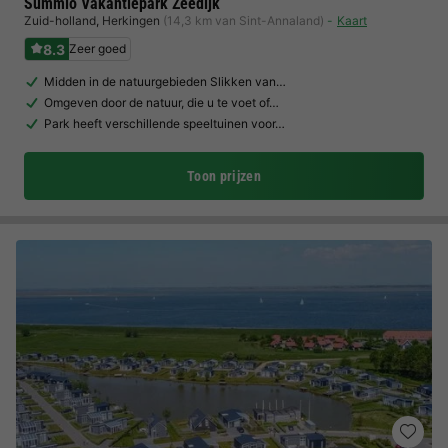
Summio Vakantiepark Zeedijk
Zuid-holland
,
Herkingen
(14,3 km van Sint-Annaland)
Kaart
8.3
Zeer goed
Midden in de natuurgebieden Slikken van…
Omgeven door de natuur, die u te voet of…
Park heeft verschillende speeltuinen voor…
Toon prijzen