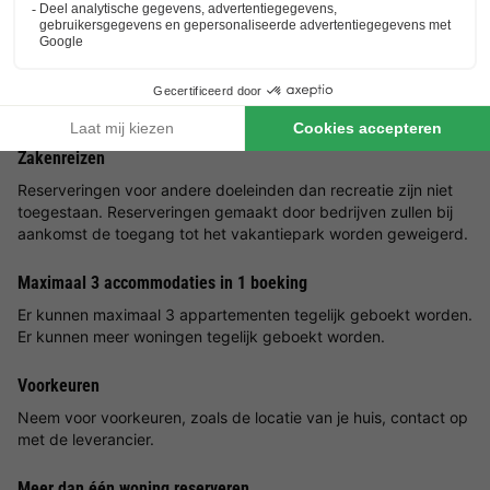
Huisdieren zijn in de meeste accommodaties toegestaan. Als je
een huisdier wilt meenemen, betaal je een toeslag per huisdier
per nacht. Als je tijdens het reserveren geen huisdier mee kunt
nemen, is er helaas geen huisdiervriendelijke accommodatie
beschikbaar van het type dat je hebt gekozen.
Zakenreizen
Reserveringen voor andere doeleinden dan recreatie zijn niet
toegestaan. Reserveringen gemaakt door bedrijven zullen bij
aankomst de toegang tot het vakantiepark worden geweigerd.
Maximaal 3 accommodaties in 1 boeking
Er kunnen maximaal 3 appartementen tegelijk geboekt worden.
Er kunnen meer woningen tegelijk geboekt worden.
Voorkeuren
Neem voor voorkeuren, zoals de locatie van je huis, contact op
met de leverancier.
Meer dan één woning reserveren