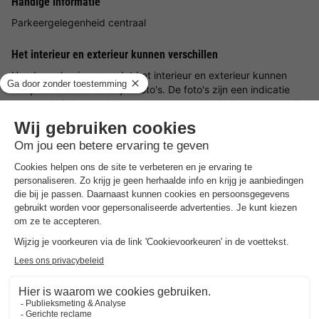
Handige informatie
Parkeergelegenheid centraal
Het interieur en exterieur kunnen verschillen
Houd er rekening mee dat het interieur en exterieur kunnen
afwijken van de werkelijke foto's. De foto's zijn een indicatie
van wat je in het park kunt verwachten. Het is daarom mogelijk
dat de inrichting en het uiterlijk van het aan jou toegewezen
chalet afwijken van de foto's.
Groepen
Als je met een groep op het vakantiepark wilt verblijven, moet
je dit van tevoren aankondigen. Het vakantiepark kan groepen
weigeren of een hogere borg vragen.
Jeugd
Reserveringen kunnen alleen worden gemaakt door personen
ouder dan 21 jaar.
Huisdieren