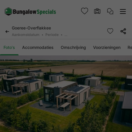
Goeree-Overflakkee
Aankomstdatum
Periode
2 personen, 0 huisdier
Foto's
Accommodaties
Omschrijving
Voorzieningen
R