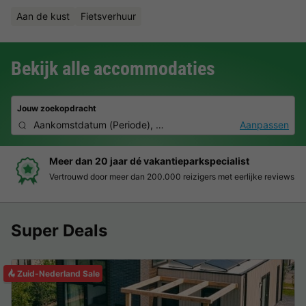
Aan de kust
Fietsverhuur
Bekijk alle accommodaties
Jouw zoekopdracht
Aankomstdatum
(
Periode
),
2 personen, 0 huisdier
Aanpassen
Boek eenvoudig en zonder stress
Duidelijke prijzen, moeiteloos boeken en veilige betaalomgeving
Super Deals
Zuid-Nederland Sale