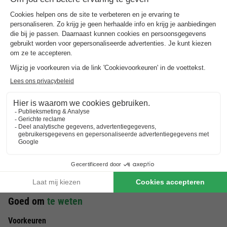
Horeca - De Tulpenacker
In de buurt van het park zijn er tal van eetgelegenheden, van
gezellige eetcafés tot uitgebreide culinaire dinermogelijkheden.
Er is voor ieder wat wils. Sommige restaurants bevinden zich
op loopafstand, anderen zijn bereikbaar per fiets, per auto of
per boot.
Omgeving - De Tulpenacker
Het park bevindt zich in het midden van de Randstand,
waardoor vele leuke steden zich in de omgeving bevinden. Zo
ligt de stad Leiden al op 10 km afstand, maar ook de steden:
Amsterdam, Haarlem, Delft, Den Haag, Utrecht, Gouda en
Rotterdam zijn vanuit het park makkelijk te bereiken.
Goed om
te weten
Voorkeuren