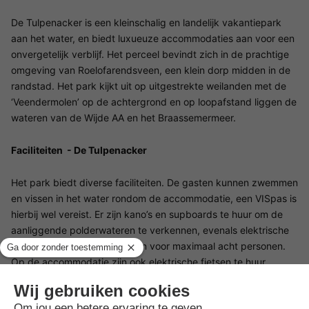
De Tulpenacker is een kleinschalig en landelijk vakantiepark
aan het water, en biedt luxueuze accommodaties aan voor een
onvergetelijk verblijf. Het perceel bevindt zich in de prachtige
omgeving van Roelofarendsveen, een klein dorp midden in de
randstad. Het park kijkt uit op uitgestrekte weilanden met de
‘Veendermolen’ op de achtergrond en op loopafstand liggen de
wateren van de Wijde AA en het Braassemermeer.
Faciliteiten - De Tulpenacker
Het park biedt diverse faciliteiten. De gasten kunnen zwemmen
en vissen in het water rondom de accommodatie, een VISpas is
hierbij wel vereist. Er zijn kano’s en supboards te huur om de
aanliggende polderwateren te verkennen, evenals elektrische
fluitsterboten die geschikt zijn voor maximaal acht personen.
Op de accommodatie zijn ook elektrische fietsen te huur,
waardoor de omgeving ook gemakkelijk per fiets verkend kan
worden.