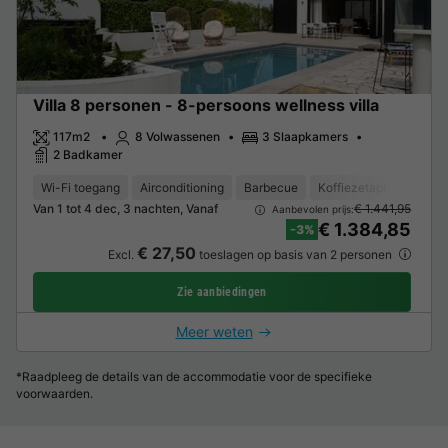
Villa 8 personen - 8-persoons wellness villa
117m2
8 Volwassenen
3 Slaapkamers
2 Badkamer
Wi-Fi toegang
Airconditioning
Barbecue
Koffiezetapparaat
L
Van 1 tot 4 dec, 3 nachten, Vanaf
€ 1.441,95
Aanbevolen prijs:
€ 1.384,85
-3%
€ 27,50
Excl.
toeslagen op basis van 2 personen
Zie aanbiedingen
Meer weten
*Raadpleeg de details van de accommodatie voor de specifieke
voorwaarden.