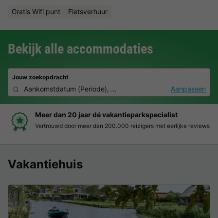
Gratis Wifi punt
Fietsverhuur
Bekijk alle accommodaties
Jouw zoekopdracht
Aankomstdatum
(
Periode
),
2 personen, 0 huisdier
Aanpassen
ecialist
Boek eenvoudig en zonder stress
met eerlijke reviews
Duidelijke prijzen, moeiteloos boeken en v
Vakantiehuis