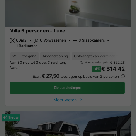
Villa 6 personen - Luxe
60m2
6 Volwassenen
3 Slaapkamers
1 Badkamer
Wi-Fi toegang
Airconditioning
Ontvangst van verminderde mobilitei
Van 30 nov tot 3 dec, 3 nachten,
€ 852,28
Aanbevolen prijs:
Vanaf
€ 814,42
-4%
€ 27,50
Excl.
toeslagen op basis van 2 personen
Zie aanbiedingen
Meer weten
Nieuw