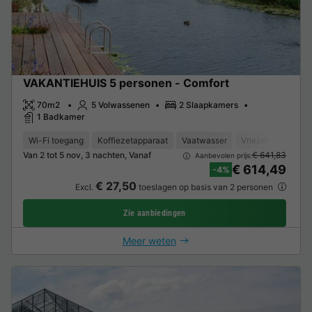
VAKANTIEHUIS 5 personen - Comfort
70m2
5 Volwassenen
2 Slaapkamers
1 Badkamer
Wi-Fi toegang
Koffiezetapparaat
Vaatwasser
Vriezer
Koelka
Van 2 tot 5 nov, 3 nachten, Vanaf
€ 641,83
Aanbevolen prijs:
€ 614,49
-4%
€ 27,50
Excl.
toeslagen op basis van 2 personen
Zie aanbiedingen
Meer weten