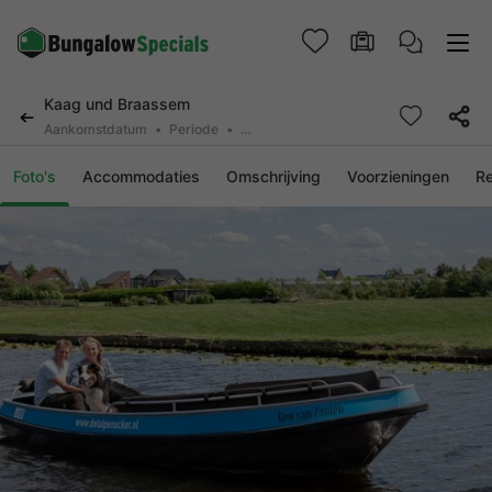
Kaag und Braassem
Aankomstdatum
Periode
2 personen, 0 huisdier
Foto's
Accommodaties
Omschrijving
Voorzieningen
R