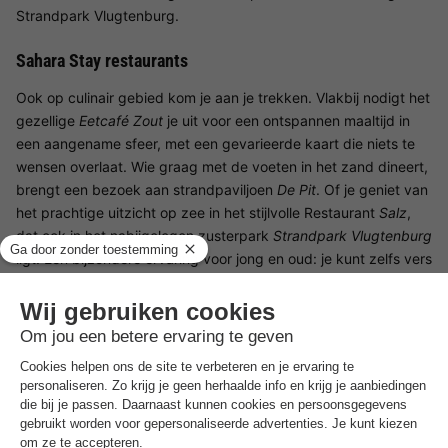
Strandpark Vlugtenburg.
Sahara Stay restaurants
Ook op culinair gebied kom je aan je trekken. Vlakbij nodigt het
gezellige
Eetcafé Zout
je uit voor een ontspannen maaltijd in
een aangename sfeer, met een gevarieerde kaart die niets te
wensen overlaat. Wie graag met de voeten in het zand dineert,
brengt een bezoek aan strandpaviljoen
De Pit
. Of je geniet van
het prachtige uitzicht op zee in het stijlvolle Restaurant
Salz
,
dat ook in het nabijgelegen zusterpark
Strandpark Vlugtenburg
ligt. Een bijzondere ervaring voor jong en oud: je kunt zelfs vers
fruit plukken direct van de bomen in het zusterpark.
Omgeving van Sahara Stay
Het park ligt aan de rand van een rustig bos, ideaal voor
ontspannende wandelingen. Schaduwrijke paden slingeren
door het bos en bieden een aangename gelegenheid om de
rijke flora en fauna van de omgeving te verkennen. Vogelaars