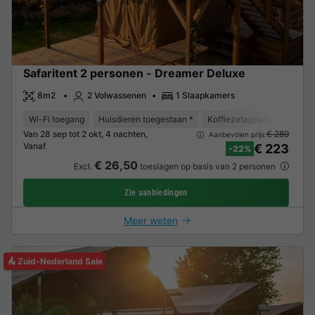
Safaritent 2 personen - Dreamer Deluxe
8m2
2 Volwassenen
1 Slaapkamers
Wi-Fi toegang
Huisdieren toegestaan *
Koffiezetapparaat
Vriez
Van 28 sep tot 2 okt, 4 nachten,
€ 289
Aanbevolen prijs:
Vanaf
€ 223
-22%
€ 26,50
Excl.
toeslagen op basis van 2 personen
Zie aanbiedingen
Meer weten
Zuid-Nederland Sale