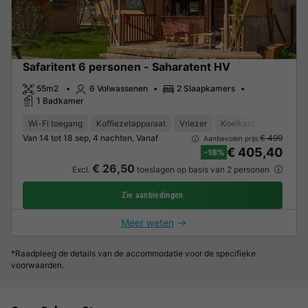
Safaritent 6 personen - Saharatent HV
55m2
6 Volwassenen
2 Slaapkamers
1 Badkamer
Wi-Fi toegang
Koffiezetapparaat
Vriezer
Koelkast
Tuinmeub
Van 14 tot 18 sep, 4 nachten, Vanaf
€ 499
Aanbevolen prijs:
€ 405,40
-18%
€ 26,50
Excl.
toeslagen op basis van 2 personen
Zie aanbiedingen
Meer weten
*Raadpleeg de details van de accommodatie voor de specifieke
voorwaarden.