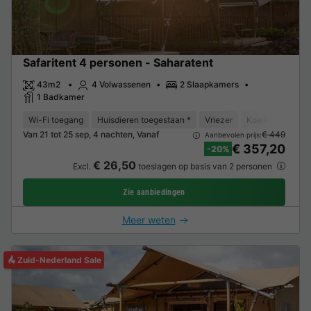
Safaritent 4 personen - Saharatent
43m2
4 Volwassenen
2 Slaapkamers
1 Badkamer
Wi-Fi toegang
Huisdieren toegestaan *
Vriezer
Koelkast
Tui
Van 21 tot 25 sep, 4 nachten, Vanaf
€ 449
Aanbevolen prijs:
€ 357,20
-20%
€ 26,50
Excl.
toeslagen op basis van 2 personen
Zie aanbiedingen
Meer weten
Zuid-Nederland Sale