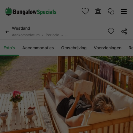
Westland
Aankomstdatum
Periode
2 personen, 0 huisdier
Foto's
Accommodaties
Omschrijving
Voorzieningen
R