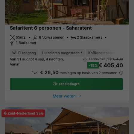
Safaritent 6 personen - Saharatent
55m2
6 Volwassenen
2 Slaapkamers
1 Badkamer
Wi-Fi toegang
Huisdieren toegestaan *
Koffiezetapparaat
Vriez
Van 31 aug tot 4 sep, 4 nachten,
€ 499
Aanbevolen prijs:
Vanaf
€ 405,40
-18%
€ 26,50
Excl.
toeslagen op basis van 2 personen
Zie aanbiedingen
Meer weten
Zuid-Nederland Sale