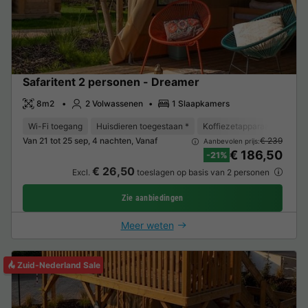
Safaritent 2 personen - Dreamer
8m2
2 Volwassenen
1 Slaapkamers
Wi-Fi toegang
Huisdieren toegestaan *
Koffiezetapparaat
Vriez
Van 21 tot 25 sep, 4 nachten, Vanaf
€ 239
Aanbevolen prijs:
€ 186,50
-21%
€ 26,50
Excl.
toeslagen op basis van 2 personen
Zie aanbiedingen
Meer weten
Zuid-Nederland Sale