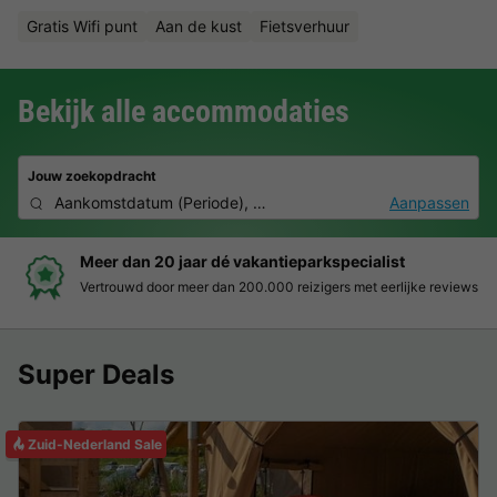
Gratis Wifi punt
Aan de kust
Fietsverhuur
Bekijk alle accommodaties
Jouw zoekopdracht
Aankomstdatum
(
Periode
),
2 personen, 0 huisdier
Aanpassen
Boek eenvoudig en zonder stress
ke reviews
Duidelijke prijzen, moeiteloos boeken en veilige bet
Super Deals
Zuid-Nederland Sale