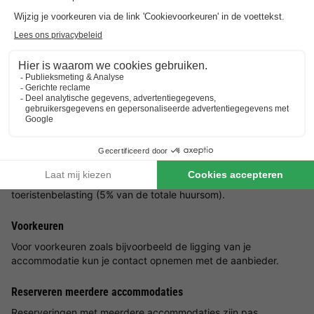
kunnen hun hart ophalen, want in het park leven verschillende
inheemse vogelsoorten die je fluitend en vliegend kunt
observeren. Je kunt naar het strand om een verfrissende duik
te nemen in de zee of plezier te maken in het nabijgelegen
waterpark. Er zijn ook sportvelden in de buurt voor tennis,
basketbal en volleybal om je actief te houden.
Goed om
te weten
Toeristenbelasting
Houdt er rekening mee dat op de factuur van Sahara Stay nog
een extra kostenpost komt te staan betreffende
toeristenbelasting (5% van de totale huursom).
Voorkeuren
Voor voorkeuren zoals bijvoorbeeld de ligging van je
accommodatie kun je contact opnemen met de aanbieder.
Reserveren meerdere accommodaties
Reserveringen met meerdere accommodaties zijn pas