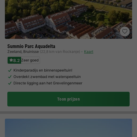
Summio Parc Aquadelta
Zeeland
,
Bruinisse
(22,8 km van Rockanje)
Kaart
8.2
Zeer goed
Kinderparadijs en binnenspeeltuin!
Overdekt zwembad met waterspeeltuin
Directe ligging aan het Grevelingenmeer
Toon prijzen