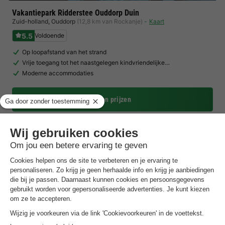
Vakantiepark Ridderstee Ouddorp Duin
Zuid-holland
,
Ouddorp
(12,8 km van Rockanje)
Kaart
5.5
Voldoende
Op loopafstand van het strand
Vrije toegang tot het naastgelegen kindvriendelijke…
Moderne accommodaties
Toon prijzen