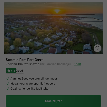
Summio Parc Port Greve
Zeeland
,
Brouwershaven
(19,1 km van Rockanje)
Kaart
7.3
Goed
Aan het Zeeuwse grevelingenmeer
Ideaal voor watersportliefhebbers
Gezinsvriendelijke faciliteiten
Toon prijzen