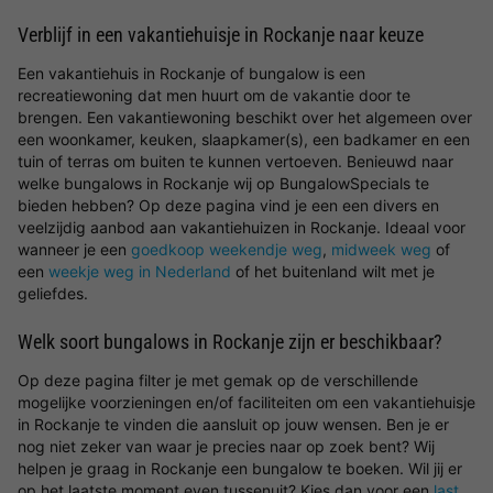
Verblijf in een vakantiehuisje in Rockanje naar keuze
Een vakantiehuis in Rockanje of bungalow is een
recreatiewoning dat men huurt om de vakantie door te
brengen. Een vakantiewoning beschikt over het algemeen over
een woonkamer, keuken, slaapkamer(s), een badkamer en een
tuin of terras om buiten te kunnen vertoeven. Benieuwd naar
welke bungalows in Rockanje wij op BungalowSpecials te
bieden hebben? Op deze pagina vind je een een divers en
veelzijdig aanbod aan vakantiehuizen in Rockanje. Ideaal voor
wanneer je een
goedkoop weekendje weg
,
midweek weg
of
een
weekje weg in Nederland
of het buitenland wilt met je
geliefdes.
Welk soort bungalows in Rockanje zijn er beschikbaar?
Op deze pagina filter je met gemak op de verschillende
mogelijke voorzieningen en/of faciliteiten om een vakantiehuisje
in Rockanje te vinden die aansluit op jouw wensen. Ben je er
nog niet zeker van waar je precies naar op zoek bent? Wij
helpen je graag in Rockanje een bungalow te boeken. Wil jij er
op het laatste moment even tussenuit? Kies dan voor een
last