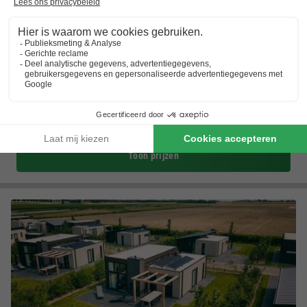
Resort Citta Romana
★★★★★
Zuid-holland
,
Hellevoetsluis
(4,2 km van Rockanje)
Kaart
8.6
Zeer goed
Dagje Rotterdam of Zeeland
Luxe accommodaties
Lounge, restaurant en pub
Toon prijzen