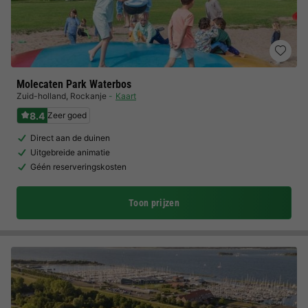
Molecaten Park Waterbos
Zuid-holland
,
Rockanje
Kaart
8.4
Zeer goed
Direct aan de duinen
Uitgebreide animatie
Géén reserveringskosten
Toon prijzen