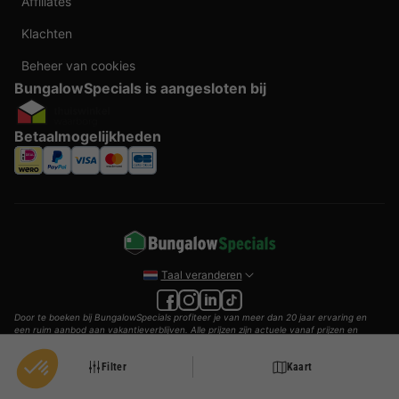
Affiliates
Klachten
Beheer van cookies
BungalowSpecials is aangesloten bij
Betaalmogelijkheden
Taal veranderen
Door te boeken bij BungalowSpecials profiteer je van meer dan 20 jaar ervaring en
een ruim aanbod aan vakantieverblijven. Alle prijzen zijn actuele vanaf prijzen en
worden per accommodatie o.b.v. plaats- en beschikbaarheid weergegeven. Deze
prijzen zijn inclusief btw en exclusief reserveringskosten, verplichte toeslagen per
Filter
Kaart
persoon (per nacht) en eventuele toeristenbelasting. Door middel van cookies willen
wij je zo goed mogelijk van dienst zijn.