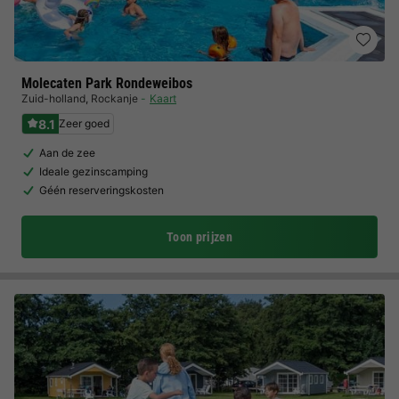
Molecaten Park Rondeweibos
Zuid-holland
,
Rockanje
Kaart
8.1
Zeer goed
Aan de zee
Ideale gezinscamping
Géén reserveringskosten
Toon prijzen