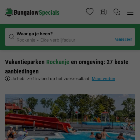
Waar ga je heen?
Aanpassen
Rockanje
Elke verblijfsduur
Vakantieparken
Rockanje
en omgeving: 27 beste
aanbiedingen
Je hebt zelf invloed op het zoekresultaat.
Meer weten