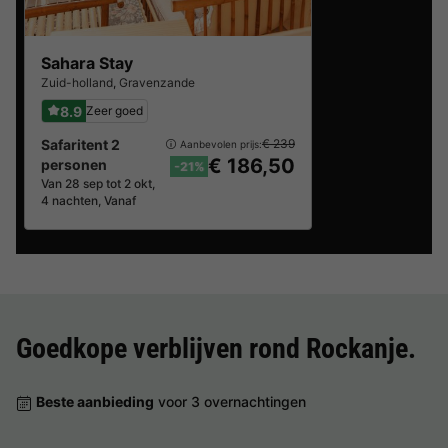
Sahara Stay
Zuid-holland
,
Gravenzande
8.9
Zeer goed
Safaritent 2
€ 239
Aanbevolen prijs:
€ 186,50
personen
-21%
Van 28 sep tot 2 okt,
4 nachten, Vanaf
Goedkope verblijven rond
Rockanje
.
Beste aanbieding
voor 3 overnachtingen