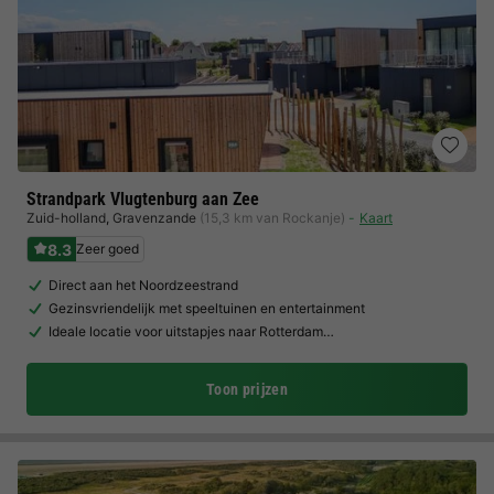
Strandpark Vlugtenburg aan Zee
Zuid-holland
,
Gravenzande
(15,3 km van Rockanje)
Kaart
8.3
Zeer goed
Direct aan het Noordzeestrand
Gezinsvriendelijk met speeltuinen en entertainment
Ideale locatie voor uitstapjes naar Rotterdam…
Toon prijzen