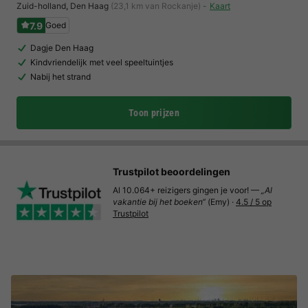
Zuid-holland
,
Den Haag
(23,1 km van Rockanje)
Kaart
7.9
Goed
Dagje Den Haag
Kindvriendelijk met veel speeltuintjes
Nabij het strand
Toon prijzen
Trustpilot beoordelingen
Al 10.064+ reizigers gingen je voor! —
„Al
vakantie bij het boeken“
(Emy) ·
4.5 / 5 op
Trustpilot