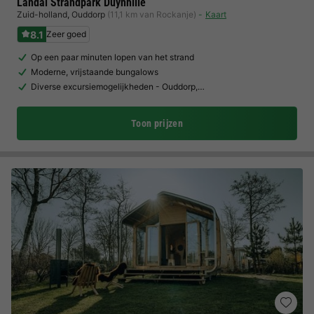
Landal Strandpark Duynhille
Zuid-holland
,
Ouddorp
(11,1 km van Rockanje)
Kaart
8.1
Zeer goed
Op een paar minuten lopen van het strand
Moderne, vrijstaande bungalows
Diverse excursiemogelijkheden - Ouddorp,…
Toon prijzen