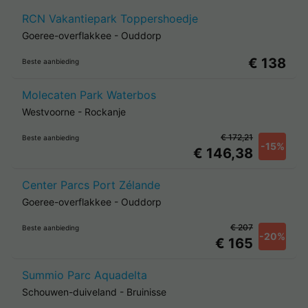
RCN Vakantiepark Toppershoedje
Goeree-overflakkee
-
Ouddorp
€ 138
Beste aanbieding
Molecaten Park Waterbos
Westvoorne
-
Rockanje
€ 172,21
Beste aanbieding
-15%
€ 146,38
Center Parcs Port Zélande
Goeree-overflakkee
-
Ouddorp
€ 207
Beste aanbieding
-20%
€ 165
Summio Parc Aquadelta
Schouwen-duiveland
-
Bruinisse