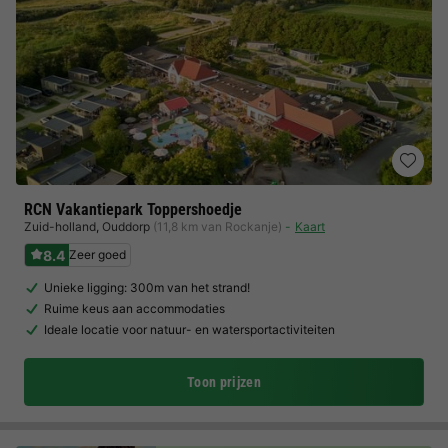
RCN Vakantiepark Toppershoedje
Zuid-holland
,
Ouddorp
(11,8 km van Rockanje)
Kaart
8.4
Zeer goed
Unieke ligging: 300m van het strand!
Ruime keus aan accommodaties
Ideale locatie voor natuur- en watersportactiviteiten
Toon prijzen