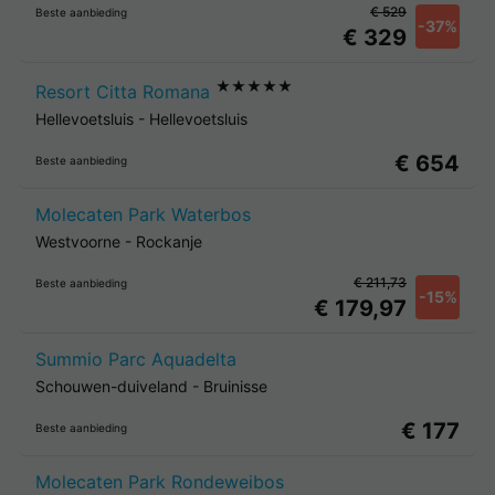
€ 529
Beste aanbieding
-37%
€ 329
★★★★★
Resort Citta Romana
Hellevoetsluis
-
Hellevoetsluis
€ 654
Beste aanbieding
Molecaten Park Waterbos
Westvoorne
-
Rockanje
€ 211,73
Beste aanbieding
-15%
€ 179,97
Summio Parc Aquadelta
Schouwen-duiveland
-
Bruinisse
€ 177
Beste aanbieding
Molecaten Park Rondeweibos