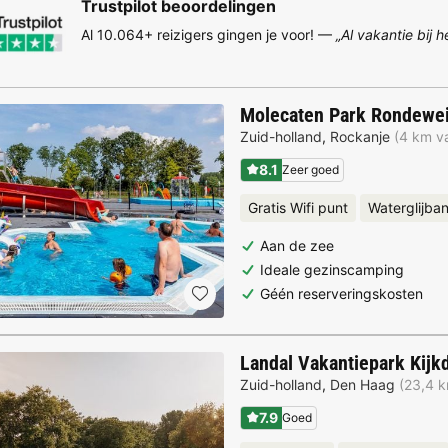
Trustpilot beoordelingen
Al 10.064+ reizigers gingen je voor! —
„Al vakantie bij 
Molecaten Park Rondewe
Zuid-holland
,
Rockanje
(4 km va
8.1
Zeer goed
Gratis Wifi punt
Waterglijba
Aan de zee
Ideale gezinscamping
Géén reserveringskosten
Landal Vakantiepark Kijk
Zuid-holland
,
Den Haag
(23,4 k
7.9
Goed