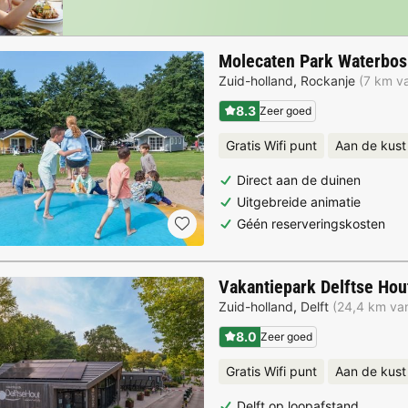
Molecaten Park Waterbos
Zuid-holland
,
Rockanje
(7 km va
8.3
Zeer goed
Gratis Wifi punt
Aan de kust
Direct aan de duinen
Uitgebreide animatie
Géén reserveringskosten
Vakantiepark Delftse Hou
Zuid-holland
,
Delft
(24,4 km van
8.0
Zeer goed
Gratis Wifi punt
Aan de kust
Delft op loopafstand