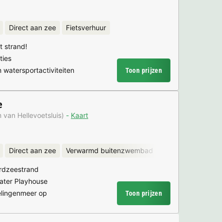
Direct aan zee
Fietsverhuur
t strand!
ties
n watersportactiviteiten
Toon prijzen
e
 van Hellevoetsluis)
Kaart
Direct aan zee
Verwarmd buitenzwembad
Verwarmd binne
rdzeestrand
Water Playhouse
elingenmeer op
Toon prijzen