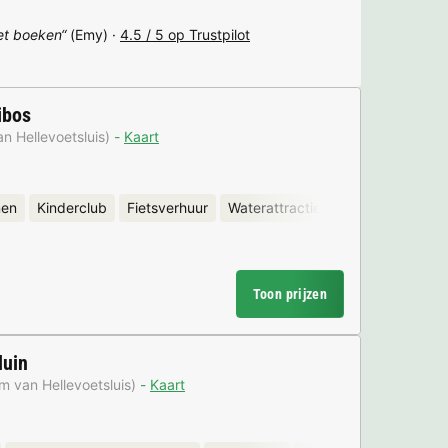
het boeken“
(Emy) ·
4.5 / 5 op Trustpilot
ibos
n Hellevoetsluis)
Kaart
nen
Kinderclub
Fietsverhuur
Waterattracties
Toon prijzen
duin
m van Hellevoetsluis)
Kaart