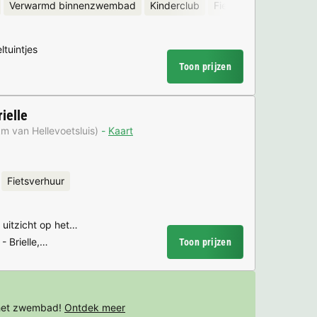
Verwarmd binnenzwembad
Kinderclub
Fietsverhuur
ltuintjes
Toon prijzen
ielle
km van Hellevoetsluis)
Kaart
Fietsverhuur
uitzicht op het…
 - Brielle,…
Toon prijzen
 het zwembad!
Ontdek meer