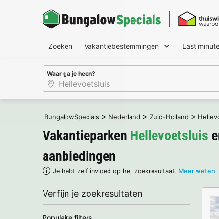
Zoeken
Vakantiebestemmingen
Last minut
Waar ga je heen?
>
>
>
BungalowSpecials
Nederland
Zuid-Holland
Hellev
Vakantieparken
Hellevoetsluis
e
aanbiedingen
Je hebt zelf invloed op het zoekresultaat.
Meer weten
Verfijn je zoekresultaten
Populaire filters