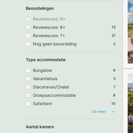
Beoordelingen
Reviewscore: 9+
Reviewscore: 8+
15
Reviewscore: 7+
21
Nog geen beoordeling
3
Type accommodatie
Bungalow
9
Vakantiehuis
5
Stacaravan/Chalet
7
Groepsaccommodatie
8
Safaritent
10
Zie meer
Aantal kamers