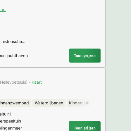
art
 historische…
 een jachthaven
Toon prijzen
Hellevoetsluis)
Kaart
binnenzwembad
Waterglijbanen
Kinderclub
Meer
Fietsverhu
ltuin!
rspeeltuin
velingenmeer
Toon prijzen