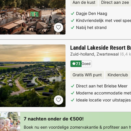
Aan de kust
Direct aan zee
Dagje Den Haag
Kindvriendelijk met veel spee
Nabij het strand
Landal Lakeside Resort Br
Zuid-holland
,
Zwartewaal
(6,4 
7.1
Goed
Gratis Wifi punt
Kinderclub
Direct aan het Brielse Meer
Moderne accommodatie met 
Ideale locatie voor uitstapjes
7 nachten onder de €500!
Boek nu een voordelige zomervakantie & profiteer aan