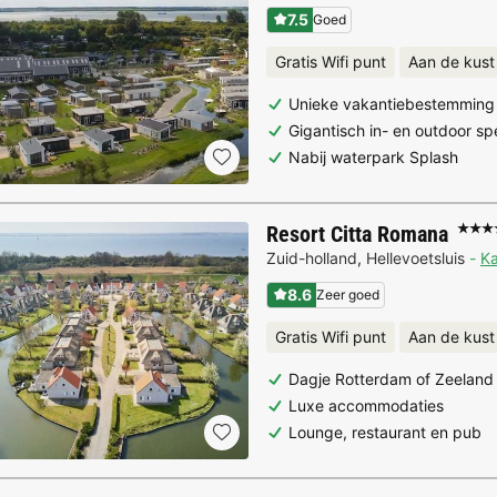
7.5
Goed
Gratis Wifi punt
Aan de kust
Unieke vakantiebestemming 
Gigantisch in- en outdoor sp
Nabij waterpark Splash
Resort Citta Romana
★★★
Zuid-holland
,
Hellevoetsluis
Ka
8.6
Zeer goed
Gratis Wifi punt
Aan de kust
Dagje Rotterdam of Zeeland
Luxe accommodaties
Lounge, restaurant en pub