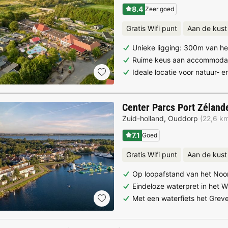
8.4
Zeer goed
Gratis Wifi punt
Aan de kust
Unieke ligging: 300m van he
Ruime keus aan accommoda
Ideale locatie voor natuur- e
Center Parcs Port Zéland
Zuid-holland
,
Ouddorp
(22,6 km
7.1
Goed
Gratis Wifi punt
Aan de kust
Op loopafstand van het Noo
Eindeloze waterpret in het 
Met een waterfiets het Grev