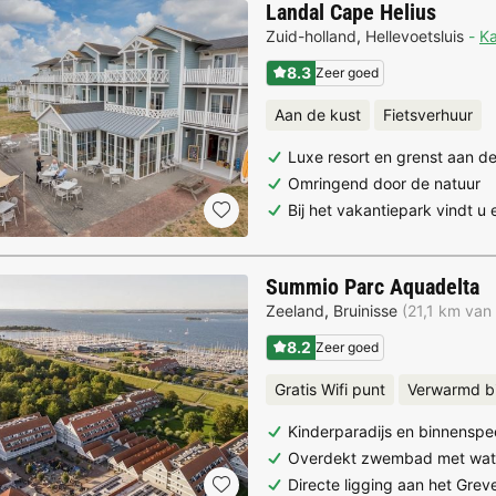
Landal Cape Helius
Zuid-holland
,
Hellevoetsluis
Ka
8.3
Zeer goed
Aan de kust
Fietsverhuur
Luxe resort en grenst aan de
Omringend door de natuur
Bij het vakantiepark vindt u
Summio Parc Aquadelta
Zeeland
,
Bruinisse
(21,1 km van 
8.2
Zeer goed
Gratis Wifi punt
Verwarmd 
Kinderparadijs en binnenspee
Overdekt zwembad met wate
Directe ligging aan het Gre