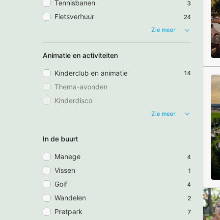
Tennisbanen
3
Fietsverhuur
24
Zie meer
Animatie en activiteiten
Kinderclub en animatie
14
Thema-avonden
Kinderdisco
Zie meer
In de buurt
Manege
4
Vissen
1
Golf
4
Wandelen
2
Pretpark
7