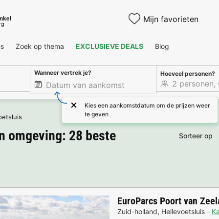
Mijn favorieten
es
Zoek op thema
EXCLUSIEVE DEALS
Blog
Wanneer vertrek je?
Hoeveel personen?
Kies een aankomstdatum om de prijzen weer
te geven
oetsluis
n omgeving: 28 beste
Sorteer op
EuroParcs Poort van Zeel
Zuid-holland
,
Hellevoetsluis
Ka