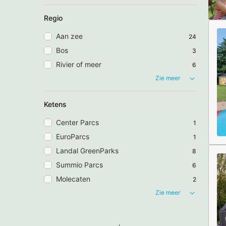
Regio
Aan zee
24
Bos
3
Rivier of meer
6
Zie meer
Ketens
Center Parcs
1
EuroParcs
1
Landal GreenParks
8
Summio Parcs
6
Molecaten
2
Zie meer