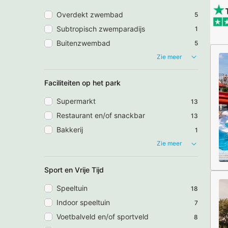
Overdekt zwembad
5
Subtropisch zwemparadijs
1
Buitenzwembad
5
Zie meer
Faciliteiten op het park
Supermarkt
13
Restaurant en/of snackbar
13
Bakkerij
1
Zie meer
Sport en Vrije Tijd
Speeltuin
18
Indoor speeltuin
7
Voetbalveld en/of sportveld
8