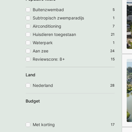
Buitenzwembad
5
Subtropisch zwemparadijs
1
Airconditioning
7
Huisdieren toegestaan
21
Waterpark
1
Aan zee
24
Reviewscore: 8+
15
Land
Nederland
28
Budget
Met korting
17