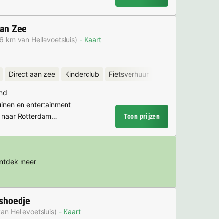
aan Zee
,6 km van Hellevoetsluis)
Kaart
Direct aan zee
Kinderclub
Fietsverhuur
and
uinen en entertainment
es naar Rotterdam…
Toon prijzen
ntdek meer
shoedje
an Hellevoetsluis)
Kaart