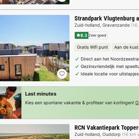
Strandpark Vlugtenburg 
Zuid-holland
,
Gravenzande
(16
8.3
Zeer goed
Gratis Wifi punt
Aan de kust
Direct aan het Noordzeestr
Gezinsvriendelijk met speelt
Ideale locatie voor uitstapj
Last minutes
Kies een spontane vakantie & profiteer van kortingen!
O
RCN Vakantiepark Topper
Zuid-holland
,
Ouddorp
(16 km v