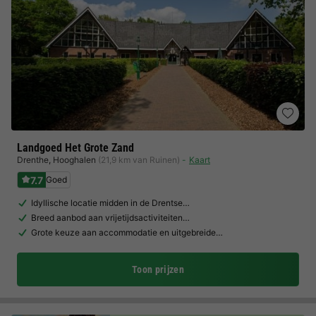
Landgoed Het Grote Zand
Drenthe
,
Hooghalen
(21,9 km van Ruinen)
Kaart
7.7
Goed
Idyllische locatie midden in de Drentse…
Breed aanbod aan vrijetijdsactiviteiten…
Grote keuze aan accommodatie en uitgebreide…
Toon prijzen