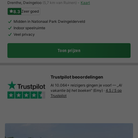
Drenthe
,
Dwingeloo
(5,7 km van Ruinen)
Kaart
8.3
Zeer goed
Midden in Nationaal Park Dwingelderveld
Indoor speelruimte
Veel privacy
Toon prijzen
Trustpilot beoordelingen
Al 10.064+ reizigers gingen je voor! —
„Al
vakantie bij het boeken“
(Emy) ·
4.5 / 5 op
Trustpilot