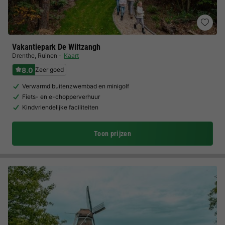
Vakantiepark De Wiltzangh
Drenthe
,
Ruinen
Kaart
8.0
Zeer goed
Verwarmd buitenzwembad en minigolf
Fiets- en e-chopperverhuur
Kindvriendelijke faciliteiten
Toon prijzen