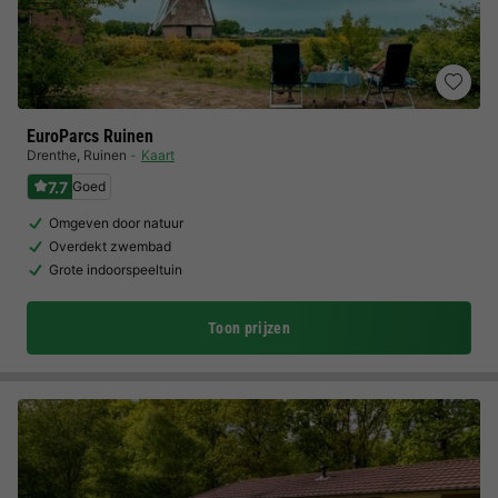
EuroParcs Ruinen
Drenthe
,
Ruinen
Kaart
7.7
Goed
Omgeven door natuur
Overdekt zwembad
Grote indoorspeeltuin
Toon prijzen