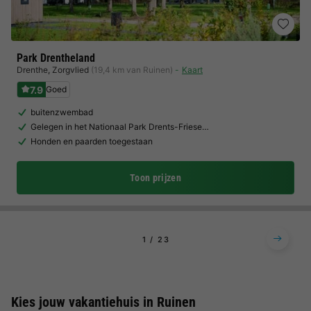
Park Drentheland
Drenthe
,
Zorgvlied
(19,4 km van Ruinen)
Kaart
7.9
Goed
buitenzwembad
Gelegen in het Nationaal Park Drents-Friese…
Honden en paarden toegestaan
Toon prijzen
1
2
3
Kies jouw vakantiehuis in Ruinen