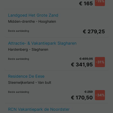
-15%
€ 165
Landgoed Het Grote Zand
Midden-drenthe
-
Hooghalen
€ 279,25
Beste aanbieding
Attractie- & Vakantiepark Slagharen
Hardenberg
-
Slagharen
€ 499,95
Beste aanbieding
-31%
€ 341,95
Residence De Eese
Steenwijkerland
-
Van bult
€ 259
Beste aanbieding
-34%
€ 170,50
RCN Vakantiepark de Noordster