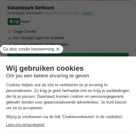
Vakantiepark Giethoorn
Overijssel
,
Giethoorn
(18,6 km van Ruinen)
Kaart
7.8
Goed
Dagje Zwolle
Incl. sloepje! (april tot oktober)
Aan natuurgebied de Weerribben
Toon prijzen