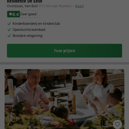
Residence De Eese
Overijssel
,
Van Bult
(17,1 km van Ruinen)
Kaart
8.4
Zeer goed
Kinderboerderij en kinderclub
Openluchtzwembad
Bosrijke omgeving
Toon prijzen