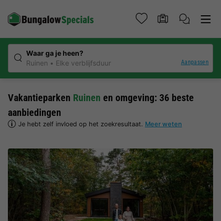
Waar ga je heen?
Aanpassen
Ruinen
Elke verblijfsduur
Vakantieparken
Ruinen
en omgeving: 36 beste
aanbiedingen
Je hebt zelf invloed op het zoekresultaat.
Meer weten