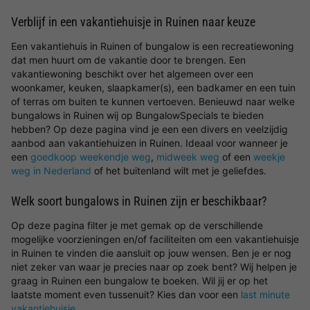
Verblijf in een vakantiehuisje in Ruinen naar keuze
Een vakantiehuis in Ruinen of bungalow is een recreatiewoning
dat men huurt om de vakantie door te brengen. Een
vakantiewoning beschikt over het algemeen over een
woonkamer, keuken, slaapkamer(s), een badkamer en een tuin
of terras om buiten te kunnen vertoeven. Benieuwd naar welke
bungalows in Ruinen wij op BungalowSpecials te bieden
hebben? Op deze pagina vind je een een divers en veelzijdig
aanbod aan vakantiehuizen in Ruinen. Ideaal voor wanneer je
een
goedkoop weekendje weg
,
midweek weg
of een
weekje
weg in Nederland
of het buitenland wilt met je geliefdes.
Welk soort bungalows in Ruinen zijn er beschikbaar?
Op deze pagina filter je met gemak op de verschillende
mogelijke voorzieningen en/of faciliteiten om een vakantiehuisje
in Ruinen te vinden die aansluit op jouw wensen. Ben je er nog
niet zeker van waar je precies naar op zoek bent? Wij helpen je
graag in Ruinen een bungalow te boeken. Wil jij er op het
laatste moment even tussenuit? Kies dan voor een
last minute
vakantiehuisje
.