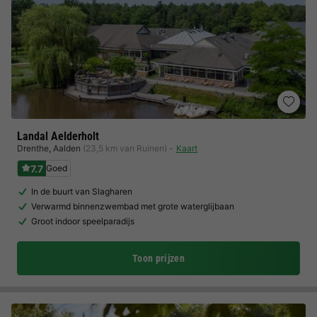
Landal Aelderholt
Drenthe
,
Aalden
(23,5 km van Ruinen)
Kaart
7.7
Goed
In de buurt van Slagharen
Verwarmd binnenzwembad met grote waterglijbaan
Groot indoor speelparadijs
Toon prijzen