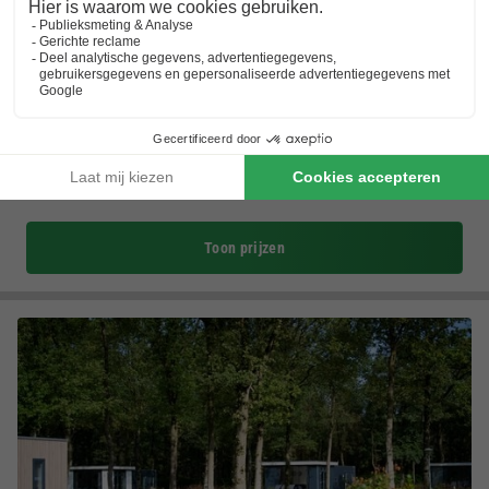
Landal Orveltermarke
Drenthe
,
Witteveen
(19,6 km van Ruinen)
Kaart
7.5
Goed
Orvelterzand
18holes Pitch & Putt golfbaan
Zwembad met glijbaan
Toon prijzen