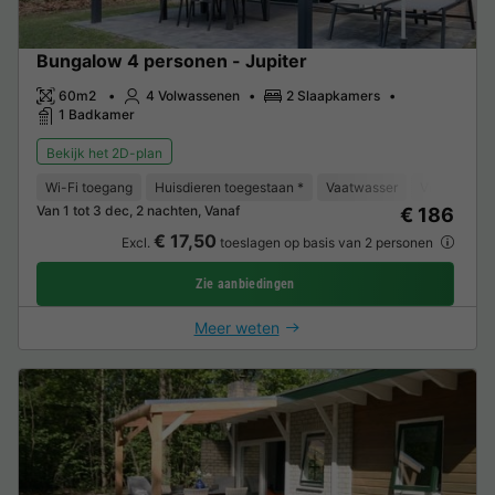
Bungalow 4 personen - Jupiter
60m2
4 Volwassenen
2 Slaapkamers
1 Badkamer
Bekijk het 2D-plan
Wi-Fi toegang
Huisdieren toegestaan *
Vaatwasser
Vriezer
K
Van 1 tot 3 dec, 2 nachten, Vanaf
€ 186
€ 17,50
Excl.
toeslagen op basis van 2 personen
Zie aanbiedingen
Meer weten