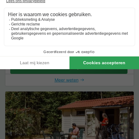
Chalet 4 personen - Lyra
44m2
4 Volwassenen
2 Slaapkamers
1 Badkamer
Overdekt terras
Wi-Fi toegang
Airconditioning
Huisdieren toege
Van 30 nov tot 2 dec, 2 nachten,
€ 144
Vanaf
€ 17,50
Excl.
toeslagen op basis van 2 personen
Zie aanbiedingen
Meer weten