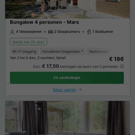
Bungalow 4 personen - Mars
4 Volwassenen
2 Slaapkamers
1 Badkamer
Bekijk het 2D-plan
Wi-Fi toegang
Huisdieren toegestaan *
Vaatwasser
Vriezer
K
Van 2 tot 4 dec, 2 nachten, Vanaf
€ 186
€ 17,50
Excl.
toeslagen op basis van 2 personen
Zie aanbiedingen
Meer weten