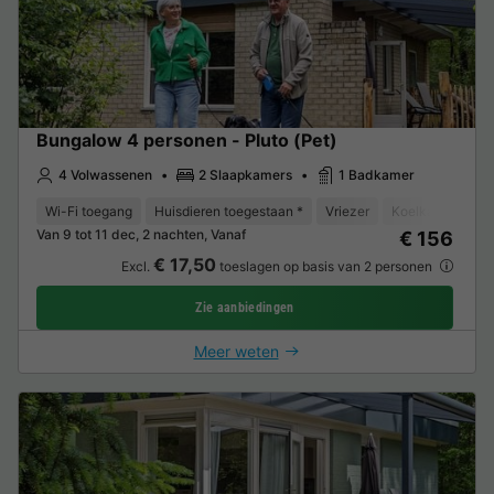
Bungalow 4 personen - Pluto (Pet)
4 Volwassenen
2 Slaapkamers
1 Badkamer
Wi-Fi toegang
Huisdieren toegestaan *
Vriezer
Koelkast
Tui
Van 9 tot 11 dec, 2 nachten, Vanaf
€ 156
€ 17,50
Excl.
toeslagen op basis van 2 personen
Zie aanbiedingen
Meer weten