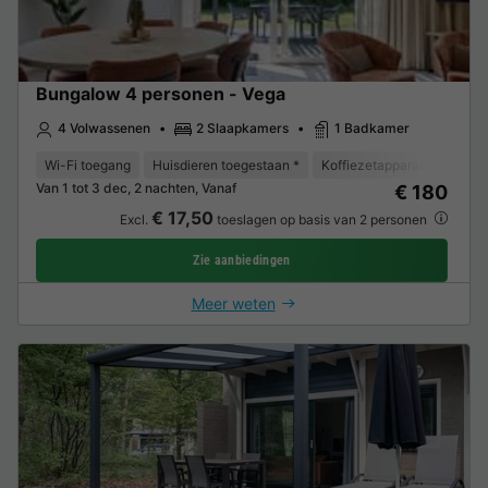
Bungalow 4 personen - Vega
4 Volwassenen
2 Slaapkamers
1 Badkamer
Wi-Fi toegang
Huisdieren toegestaan *
Koffiezetapparaat
Vaat
Van 1 tot 3 dec, 2 nachten, Vanaf
€ 180
€ 17,50
Excl.
toeslagen op basis van 2 personen
Zie aanbiedingen
Meer weten