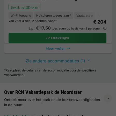
Bekijk het 2D-plan
Wi-Fi toegang
Huisdieren toegestaan *
Vaatwasser
Vriezer
K
Van 2 tot 4 dec, 2 nachten, Vanaf
€ 204
€ 17,50
Excl.
toeslagen op basis van 2 personen
Zie aanbiedingen
Meer weten
Zie andere accommodaties (1)
*Raadpleeg de details van de accommodatie voor de specifieke
voorwaarden.
Over RCN Vakantiepark de Noordster
Ontdek meer over het park en de bezienswaardigheden
in de buurt.