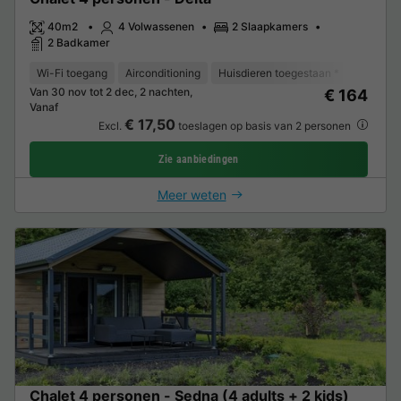
40m2
4 Volwassenen
2 Slaapkamers
2 Badkamer
Wi-Fi toegang
Airconditioning
Huisdieren toegestaan *
Vaatwas
Van 30 nov tot 2 dec, 2 nachten,
€ 164
Vanaf
€ 17,50
Excl.
toeslagen op basis van 2 personen
Zie aanbiedingen
Meer weten
Chalet 4 personen - Sedna (4 adults + 2 kids)