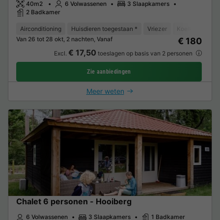
40m2
6 Volwassenen
3 Slaapkamers
2 Badkamer
Airconditioning
Huisdieren toegestaan *
Vriezer
Koelkast
Tu
Van 26 tot 28 okt, 2 nachten, Vanaf
€ 180
€ 17,50
Excl.
toeslagen op basis van 2 personen
Zie aanbiedingen
Meer weten
Chalet 6 personen - Hooiberg
6 Volwassenen
3 Slaapkamers
1 Badkamer