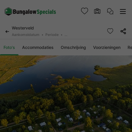
Westerveld
Aankomstdatum
Periode
2 personen, 0 huisdier
Foto's
Accommodaties
Omschrijving
Voorzieningen
R