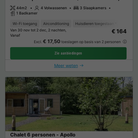
44m2
4 Volwassenen
3 Slaapkamers
1 Badkamer
Wi-Fi toegang
Airconditioning
Huisdieren toegestaan *
Koffieze
Van 30 nov tot 2 dec, 2 nachten,
€ 164
Vanaf
€ 17,50
Excl.
toeslagen op basis van 2 personen
Zie aanbiedingen
Meer weten
Chalet 6 personen - Apollo