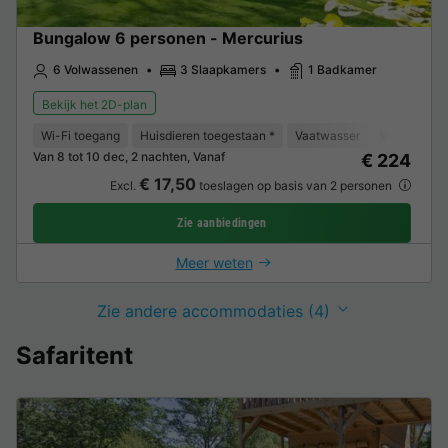
Bungalow 6 personen - Mercurius
6 Volwassenen
3 Slaapkamers
1 Badkamer
Bekijk het 2D-plan
Wi-Fi toegang
Huisdieren toegestaan *
Vaatwasser
Vriezer
K
Van 8 tot 10 dec, 2 nachten, Vanaf
€ 224
€ 17,50
Excl.
toeslagen op basis van 2 personen
Zie aanbiedingen
Meer weten
Zie andere accommodaties (4)
Safaritent