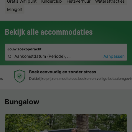
Gratis Wifi punt
Kinderclub
Fietsverhuur
Waterattracties
Minigolf
Bekijk alle accommodaties
Jouw zoekopdracht
Aankomstdatum
(
Periode
),
2 personen, 0 huisdier
Aanpassen
Boek eenvoudig en zonder stress
Duidelijke prijzen, moeiteloos boeken en veilige betaalomgeving
Bungalow