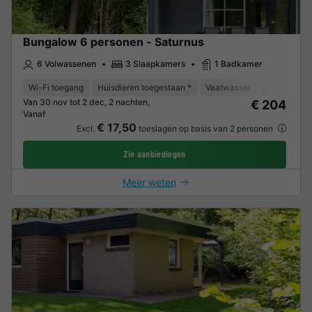
Bungalow 6 personen - Saturnus
6 Volwassenen
3 Slaapkamers
1 Badkamer
Wi-Fi toegang
Huisdieren toegestaan *
Vaatwasser
Vriezer
K
Van 30 nov tot 2 dec, 2 nachten,
€ 204
Vanaf
€ 17,50
Excl.
toeslagen op basis van 2 personen
Zie aanbiedingen
Meer weten