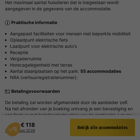
Het maximaal aantal huisdieren dat is toegestaan wordt
aangegeven in de gegevens van de accommodatie.
Praktische informatie
Aangepast faciliteiten voor mensen met beperkte mobiliteit
Oplaadpunt elektrische fiets
Laadpunt voor elektrische auto's
Receptie
Vergaderruimte
Horecagelegenheid met terras
Aantal staanplaatsen op het park:
55 accommodaties
NRA (verhuurregistratienummer):
Betalingsvoorwaarden
De betaling zal worden afgehandeld door de aanbieder zelf.
Na het afronden van je boeking ontvang je een bevestiging en
een factuur met betalingsinstructies van de aanbieder. Let op:
vaak moet de (aan)betaling vóór aankomst van je verblijf
€ 118
worden voldaan.
Bekijk alle accommodaties
Filter
22 - 24 sep 2026
Voor meer informatie over betalen en wijzigen, zie
deze pagina
.