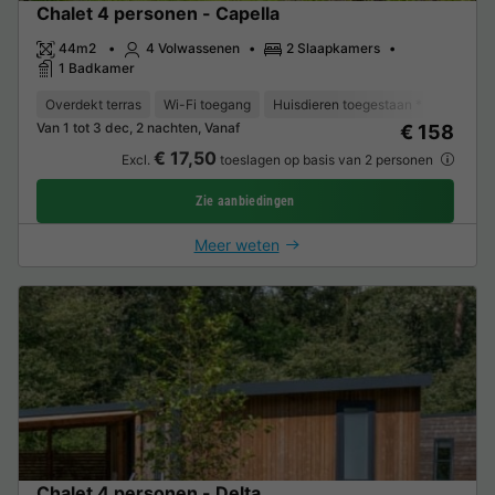
Chalet 4 personen - Capella
44m2
4 Volwassenen
2 Slaapkamers
1 Badkamer
Overdekt terras
Wi-Fi toegang
Huisdieren toegestaan *
Koffiez
Van 1 tot 3 dec, 2 nachten, Vanaf
€ 158
€ 17,50
Excl.
toeslagen op basis van 2 personen
Zie aanbiedingen
Meer weten
Chalet 4 personen - Delta