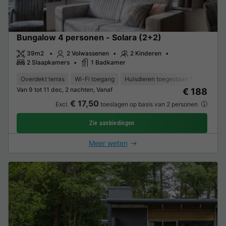
Bungalow 4 personen - Solara (2+2)
39m2
2 Volwassenen
2 Kinderen
2 Slaapkamers
1 Badkamer
Overdekt terras
Wi-Fi toegang
Huisdieren toegestaan *
Koffiez
Van 9 tot 11 dec, 2 nachten, Vanaf
€ 188
€ 17,50
Excl.
toeslagen op basis van 2 personen
Zie aanbiedingen
Meer weten