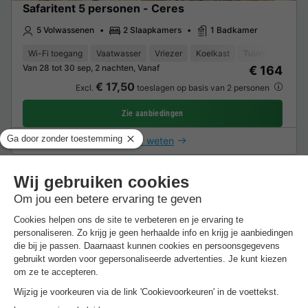
Safaritent 5 personen - Ceres
5 Volwassenen
2 Slaapkamers
1 Badkamer
Wi-Fi toegang
Vaatwasser
Vriezer
Koelkast
Tuinmeubelen
Van 28 tot 30 sep, 2 nachten, Vanaf
€ 164
€ 17,50
Excl.
toeslagen op basis van 2 personen
Zie aanbiedingen
Meer weten
Chalet