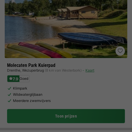
Molecaten Park Kuierpad
Drenthe
,
Wezuperbrug
(8 km van Westerbork)
Kaart
7.9
Goed
Klimpark
Wildwaterglijbaan
Meerdere zwemvijvers
Toon prijzen