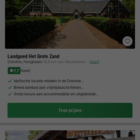
Landgoed Het Grote Zand
Drenthe
,
Hooghalen
(8,9 km van Westerbork)
Kaart
7.7
Goed
Idyllische locatie midden in de Drentse…
Breed aanbod aan vrijetijdsactiviteiten…
Grote keuze aan accommodatie en uitgebreide…
Toon prijzen