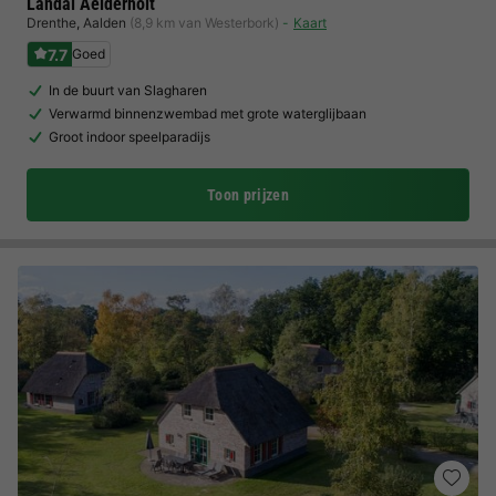
Landal Aelderholt
Drenthe
,
Aalden
(8,9 km van Westerbork)
Kaart
7.7
Goed
In de buurt van Slagharen
Verwarmd binnenzwembad met grote waterglijbaan
Groot indoor speelparadijs
Toon prijzen