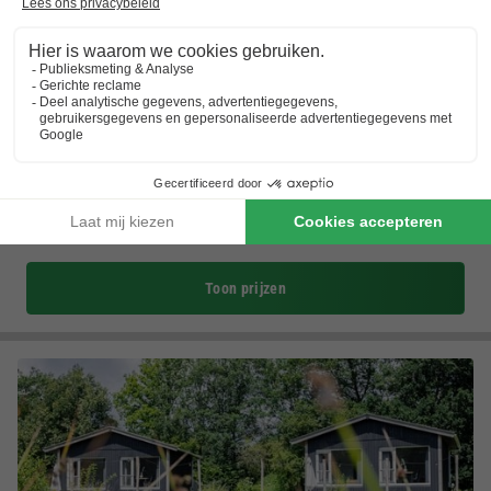
RCN Vakantiepark De Roggeberg
Friesland
,
Appelscha
(20,2 km van Westerbork)
Kaart
8.0
Zeer goed
Direct gelegen aan het Nationaal Park Drents-Friese…
Animatieprogramma voor kinderen
Breed aanbod aan sport- en vrijetijdsactiviteiten
Toon prijzen