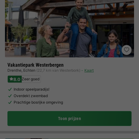
Vakantiepark Westerbergen
Drenthe
,
Echten
(22,7 km van Westerbork)
Kaart
8.0
Zeer goed
Indoor speelparadijs!
Overdekt zwembad
Prachtige bosrijke omgeving
Toon prijzen