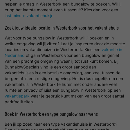
helpen je graag in Westerbork een bungalow te boeken. Wil jij
er op het laatste moment even tussenuit? Kies dan voor een
last minute vakantiehuisje
.
Zoek jouw ideale locatie in Westerbork voor het vakantiehuis
Wat voor type bungalow in Westerbork wil jij boeken en in
welke omgeving wil jij zitten? Laat je inspireren door de mooiste
locaties en vakantiehuizen in Westerbork. Kies een
vakantie in
Nederland
of ga in Westerbork voor een bungalow en geniet
van een prachtige omgeving waar jij tot rust kunt komen. Bij
BungalowSpecials vind je een groot aanbod aan
vakantiehuisjes in een bosrijke omgeving, aan zee, tussen de
bergen of in een rustige omgeving. Het is dus mogelijk om een
vakantiehuis in Westerbork te huren met onder andere veel
ruimte en privacy of juist een bungalow in Westerbork op een
vakantiepark
waar je gebruik kunt maken van een groot aantal
parkfaciliteiten.
Boek in Westerbork een type bungalow naar wens
Ben jij op zoek naar een type vakantiehuisje in Westerbork?
Dan zijn er een verscheidenheid aan type bungalows in