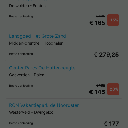
De wolden
-
Echten
€ 195
Beste aanbieding
-15%
€ 165
Landgoed Het Grote Zand
Midden-drenthe
-
Hooghalen
€ 279,25
Beste aanbieding
Center Parcs De Huttenheugte
Coevorden
-
Dalen
€ 182
Beste aanbieding
-20%
€ 145
RCN Vakantiepark de Noordster
Westerveld
-
Dwingeloo
€ 177
Beste aanbieding