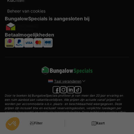
Klachten
Beheer van cookies
BungalowSpecials is aangesloten bij
Betaalmogelijkheden
Taal veranderen
Door te boeken bij BungalowSpecials profiteer je van meer dan 20 jaar ervaring en
een ruim aanbod aan vakantieverblijven. Alle prijzen zijn actuele vanaf prijzen en
worden per accommodatie o.b.v. plaats- en beschikbaarheid weergegeven. Deze
prijzen zijn inclusief btw en exclusief reserveringskosten, verplichte toeslagen per
persoon (per nacht) en eventuele toeristenbelasting. Door middel van cookies willen
wij je zo goed mogelijk van dienst zijn.
Filter
Kaart
© 2002 - 2025 AddGuests B.V. Alle rechten voorbehouden.