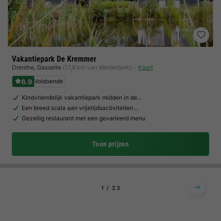
Vakantiepark De Kremmer
Drenthe
,
Gasselte
(17,8 km van Westerbork)
Kaart
6.9
Voldoende
Kindvriendelijk vakantiepark midden in de…
Een breed scala aan vrijetijdsactiviteiten…
Gezellig restaurant met een gevarieerd menu
Toon prijzen
1
2
3