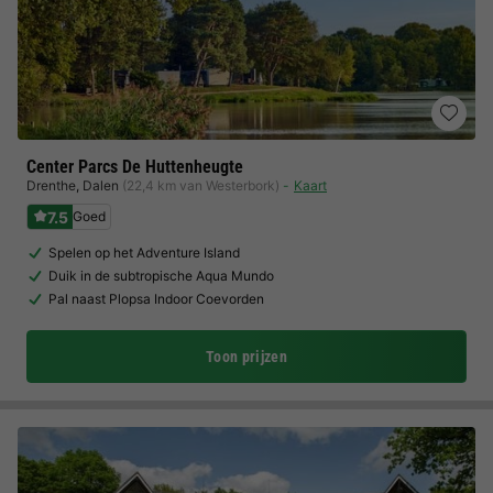
Center Parcs De Huttenheugte
Drenthe
,
Dalen
(22,4 km van Westerbork)
Kaart
7.5
Goed
Spelen op het Adventure Island
Duik in de subtropische Aqua Mundo
Pal naast Plopsa Indoor Coevorden
Toon prijzen