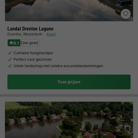
Landal Drentse Lagune
Drenthe
,
Westerbork
Kaart
8.1
Zeer goed
Culinaire hoogstandjes
Perfect voor gezinnen
Uniek landschap met unieke excursiebestemmingen
Toon prijzen