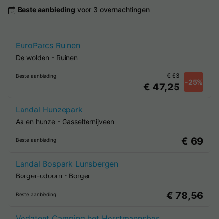
Beste aanbieding
voor 3 overnachtingen
EuroParcs Ruinen
De wolden
-
Ruinen
€ 63
Beste aanbieding
-25%
€ 47,25
Landal Hunzepark
Aa en hunze
-
Gasselternijveen
€ 69
Beste aanbieding
Landal Bospark Lunsbergen
Borger-odoorn
-
Borger
€ 78,56
Beste aanbieding
Vodatent Camping het Horstmannsbos