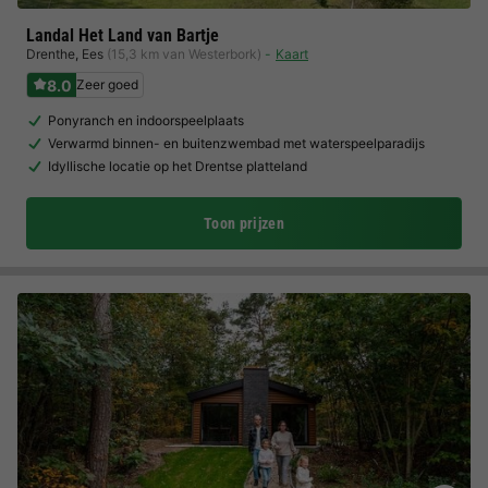
Landal Het Land van Bartje
Drenthe
,
Ees
(15,3 km van Westerbork)
Kaart
8.0
Zeer goed
Ponyranch en indoorspeelplaats
Verwarmd binnen- en buitenzwembad met waterspeelparadijs
Idyllische locatie op het Drentse platteland
Toon prijzen