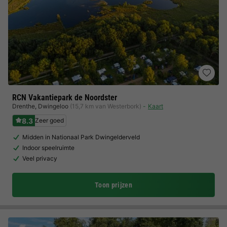
RCN Vakantiepark de Noordster
Drenthe
,
Dwingeloo
(15,7 km van Westerbork)
Kaart
8.3
Zeer goed
Midden in Nationaal Park Dwingelderveld
Indoor speelruimte
Veel privacy
Toon prijzen