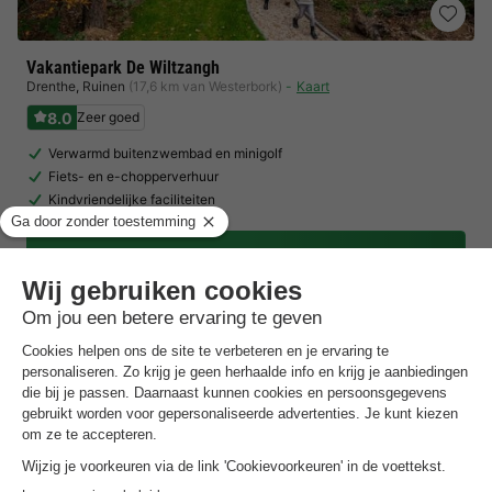
Vakantiepark De Wiltzangh
Drenthe
,
Ruinen
(17,6 km van Westerbork)
Kaart
8.0
Zeer goed
Verwarmd buitenzwembad en minigolf
Fiets- en e-chopperverhuur
Kindvriendelijke faciliteiten
Toon prijzen