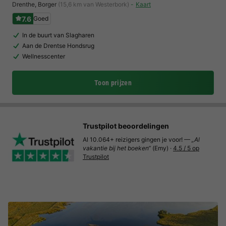
Drenthe
,
Borger
(15,6 km van Westerbork)
Kaart
7.6
Goed
In de buurt van Slagharen
Aan de Drentse Hondsrug
Wellnesscenter
Toon prijzen
Trustpilot beoordelingen
Al 10.064+ reizigers gingen je voor! —
„Al
vakantie bij het boeken“
(Emy) ·
4.5 / 5 op
Trustpilot