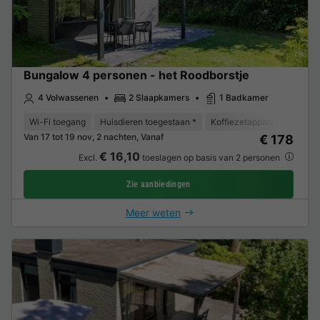
Bungalow 4 personen - het Roodborstje
4 Volwassenen
2 Slaapkamers
1 Badkamer
Wi-Fi toegang
Huisdieren toegestaan *
Koffiezetapparaat
Vaat
Van 17 tot 19 nov, 2 nachten, Vanaf
€ 178
€ 16,10
Excl.
toeslagen op basis van 2 personen
Zie aanbiedingen
Meer weten