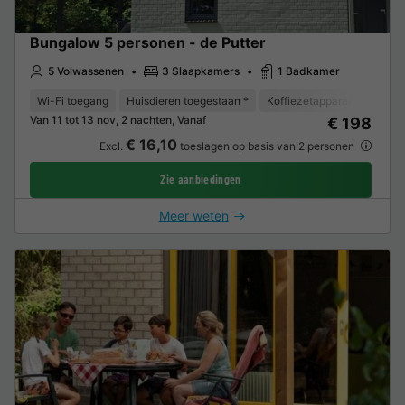
Bungalow 5 personen - de Putter
5 Volwassenen
3 Slaapkamers
1 Badkamer
Wi-Fi toegang
Huisdieren toegestaan *
Koffiezetapparaat
Vaat
Van 11 tot 13 nov, 2 nachten, Vanaf
€ 198
€ 16,10
Excl.
toeslagen op basis van 2 personen
Zie aanbiedingen
Meer weten