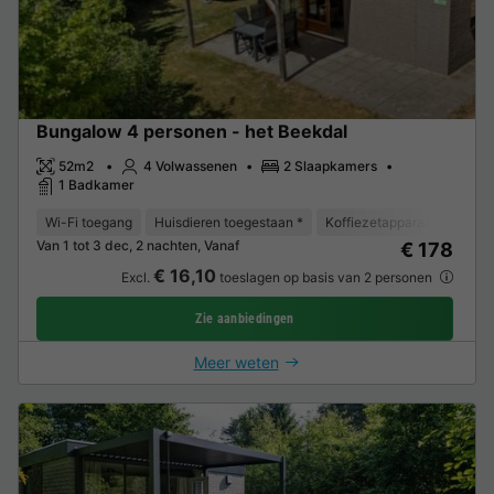
Bungalow 4 personen - het Beekdal
52m2
4 Volwassenen
2 Slaapkamers
1 Badkamer
Wi-Fi toegang
Huisdieren toegestaan *
Koffiezetapparaat
Vaat
Van 1 tot 3 dec, 2 nachten, Vanaf
€ 178
€ 16,10
Excl.
toeslagen op basis van 2 personen
Zie aanbiedingen
Meer weten