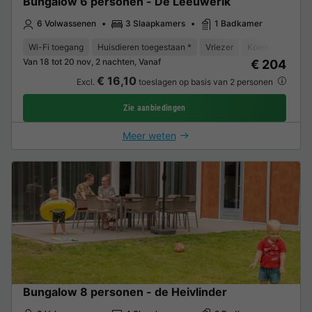
Bungalow 6 personen - De Leeuwerik
6 Volwassenen
3 Slaapkamers
1 Badkamer
Wi-Fi toegang
Huisdieren toegestaan *
Vriezer
Koelkast
Tui
Van 18 tot 20 nov, 2 nachten, Vanaf
€ 204
€ 16,10
Excl.
toeslagen op basis van 2 personen
Zie aanbiedingen
Meer weten
Bungalow 8 personen - de Heivlinder