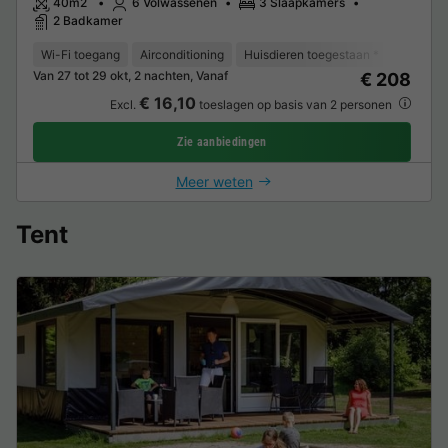
40m2
6 Volwassenen
3 Slaapkamers
2 Badkamer
Wi-Fi toegang
Airconditioning
Huisdieren toegestaan *
Vaatwas
Van 27 tot 29 okt, 2 nachten, Vanaf
€ 208
€ 16,10
Excl.
toeslagen op basis van 2 personen
Zie aanbiedingen
Meer weten
Tent