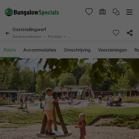
Ooststellingwerf
Aankomstdatum
Periode
2 personen, 0 huisdier
Foto's
Accommodaties
Omschrijving
Voorzieningen
R