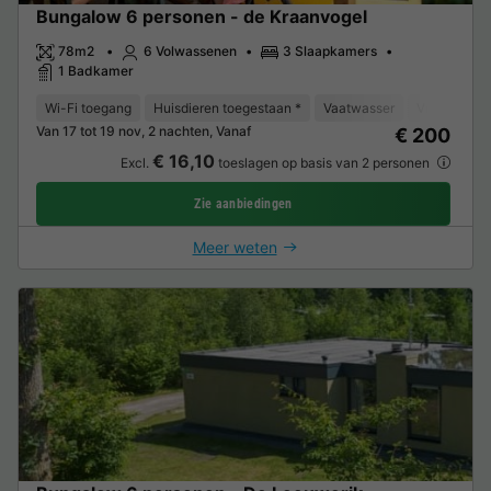
Bungalow 6 personen - de Kraanvogel
78m2
6 Volwassenen
3 Slaapkamers
1 Badkamer
Wi-Fi toegang
Huisdieren toegestaan *
Vaatwasser
Vriezer
K
Van 17 tot 19 nov, 2 nachten, Vanaf
€ 200
€ 16,10
Excl.
toeslagen op basis van 2 personen
Zie aanbiedingen
Meer weten