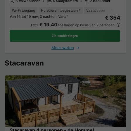
8 Volwassenen
4 Slaapkamers
2 Badkamer
Wi-Fi toegang
Huisdieren toegestaan *
Vaatwasser
Vriezer
K
Van 16 tot 19 nov, 3 nachten, Vanaf
€ 354
€ 19,40
Excl.
toeslagen op basis van 2 personen
Zie aanbiedingen
Meer weten
Stacaravan
Stacaravan 4 personen - de Hommel