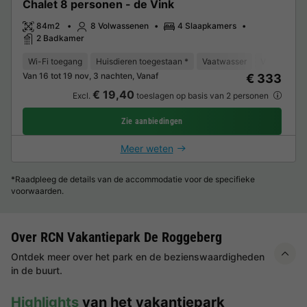
Chalet 8 personen - de Vink
84m2
8 Volwassenen
4 Slaapkamers
2 Badkamer
Wi-Fi toegang
Huisdieren toegestaan *
Vaatwasser
Vriezer
K
Van 16 tot 19 nov, 3 nachten, Vanaf
€ 333
€ 19,40
Excl.
toeslagen op basis van 2 personen
Zie aanbiedingen
Meer weten
*Raadpleeg de details van de accommodatie voor de specifieke
voorwaarden.
Over RCN Vakantiepark De Roggeberg
Ontdek meer over het park en de bezienswaardigheden
in de buurt.
Highlights
van het vakantiepark