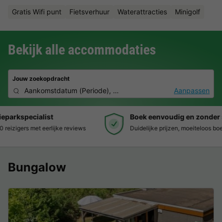
Gratis Wifi punt
Fietsverhuur
Waterattracties
Minigolf
Bekijk alle accommodaties
Jouw zoekopdracht
Aankomstdatum
(
Periode
),
2 personen, 0 huisdier
Aanpassen
Boek eenvoudig en zonder stress
Duidelijke prijzen, moeiteloos boeken en veilige betaalomgeving
Bungalow