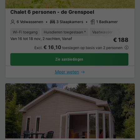
Chalet 6 personen - de Grenspoel
6 Volwassenen
3 Slaapkamers
1 Badkamer
Wi-Fi toegang
Huisdieren toegestaan *
Vaatwasser
Vriezer
K
Van 16 tot 18 nov, 2 nachten, Vanaf
€ 188
€ 16,10
Excl.
toeslagen op basis van 2 personen
Zie aanbiedingen
Meer weten