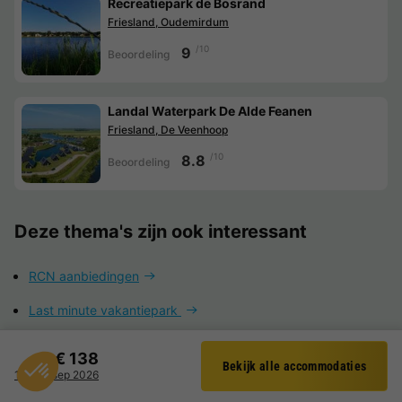
Recreatiepark de Bosrand
Friesland, Oudemirdum
/10
9
Beoordeling
Landal Waterpark De Alde Feanen
Friesland, De Veenhoop
/10
8.8
Beoordeling
Deze thema's zijn ook interessant
RCN aanbiedingen
Last minute vakantiepark
Vakantiepark aanbiedingen
€ 138
Bekijk alle accommodaties
Filter
14 - 16 sep 2026
Vakantiehuisje huren