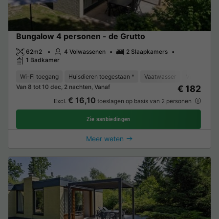
Bungalow 4 personen - de Grutto
62m2
4 Volwassenen
2 Slaapkamers
1 Badkamer
Wi-Fi toegang
Huisdieren toegestaan *
Vaatwasser
Vriezer
K
Van 8 tot 10 dec, 2 nachten, Vanaf
€ 182
€ 16,10
Excl.
toeslagen op basis van 2 personen
Zie aanbiedingen
Meer weten