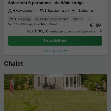
Safaritent 6 personen - de Wold Lodge
6 Volwassenen
3 Slaapkamers
1 Badkamer
Wi-Fi toegang
Huisdieren toegestaan *
Vriezer
Koelkast
Tui
Van 14 tot 16 sep, 2 nachten, Vanaf
€ 194
€ 16,10
Excl.
toeslagen op basis van 2 personen
Zie aanbiedingen
Meer weten
Chalet