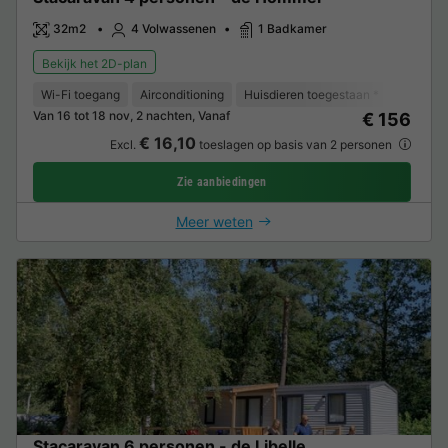
32m2
4 Volwassenen
1 Badkamer
Bekijk het 2D-plan
Wi-Fi toegang
Airconditioning
Huisdieren toegestaan *
Koffieze
Van 16 tot 18 nov, 2 nachten, Vanaf
€ 156
€ 16,10
Excl.
toeslagen op basis van 2 personen
Zie aanbiedingen
Meer weten
Stacaravan 6 personen - de Libelle