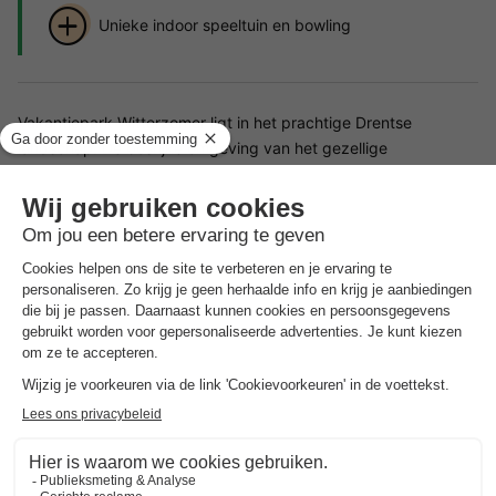
Unieke indoor speeltuin en bowling
Vakantiepark Witterzomer ligt in het prachtige Drentse
landschap. De bosrijke omgeving van het gezellige
vakantiepark leent zich uitstekend voor mooie fiets- en
wandeltochten. Dankzij de unieke ligging nabij het centrum van
Assen en Groningen zult u zich thuis voelen op dit veelzijdige
vakantiepark.
Faciliteiten Vakantiepark Witterzomer
Vakantiepark Witterzomer biedt diverse faciliteiten voor een
sportieve en actieve vakantie. Het verwarmde buitenzwembad
met glijbaan en peuterbad is geopend vanaf Hemelvaartsdag.
Geniet van een potje jeu de boules of maak gebruik van de
sportvelden waar je kunt voetballen, basketballen of
volleyballen. Op het vakantiepark kun je ook fietsen, skelters
en karts huren.