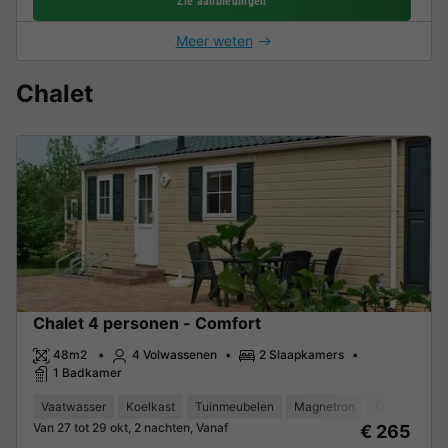
Zie aanbiedingen
Meer weten
Chalet
Chalet 4 personen - Comfort
48m2
4 Volwassenen
2 Slaapkamers
1 Badkamer
Vaatwasser
Koelkast
Tuinmeubelen
Magnetron
Oven
Par
Van 27 tot 29 okt, 2 nachten, Vanaf
€ 265