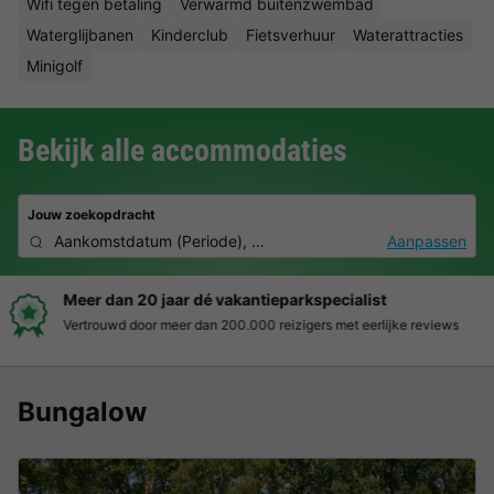
Wifi tegen betaling
Verwarmd buitenzwembad
Waterglijbanen
Kinderclub
Fietsverhuur
Waterattracties
Minigolf
Bekijk alle accommodaties
Jouw zoekopdracht
Aankomstdatum
(
Periode
),
2 personen, 0 huisdier
Aanpassen
Boek eenvoudig en zonder stress
Duidelijke prijzen, moeiteloos boeken en veilige betaalomgeving
Bungalow