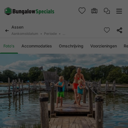
Assen
Aankomstdatum
Periode
2 personen, 0 huisdier
Foto's
Accommodaties
Omschrijving
Voorzieningen
R