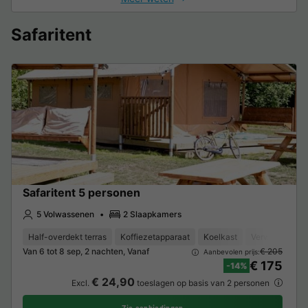
Safaritent
Safaritent 5 personen
5 Volwassenen
2 Slaapkamers
Half-overdekt terras
Koffiezetapparaat
Koelkast
Verwarming
Van 6 tot 8 sep, 2 nachten, Vanaf
€ 205
Aanbevolen prijs:
€ 175
-14%
€ 24,90
Excl.
toeslagen op basis van 2 personen