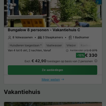
Bungalow 8 personen - Vakantiehuis C
8 Volwassenen
3 Slaapkamers
1 Badkamer
Huisdieren toegestaan *
Vaatwasser
Vriezer
Koelkast
Magne
Van 4 tot 6 okt, 2 nachten, Vanaf
€ 375
Aanbevolen prijs:
€ 330
-12%
€ 42,90
Excl.
toeslagen op basis van 2 personen
Zie aanbiedingen
Meer weten
Vakantiehuis