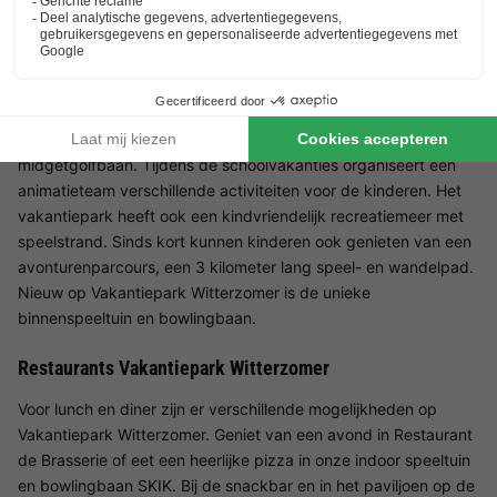
Faciliteiten voor kinderen Vakantiepark Witterzomer
Vanaf Hemelvaartsdag kunnen kinderen zich vermaken in het
verwarmde buitenzwembad met een apart peuterbad. Het
park heeft ook verschillende speeltuinen en een
midgetgolfbaan. Tijdens de schoolvakanties organiseert een
animatieteam verschillende activiteiten voor de kinderen. Het
vakantiepark heeft ook een kindvriendelijk recreatiemeer met
speelstrand. Sinds kort kunnen kinderen ook genieten van een
avonturenparcours, een 3 kilometer lang speel- en wandelpad.
Nieuw op Vakantiepark Witterzomer is de unieke
binnenspeeltuin en bowlingbaan.
Restaurants Vakantiepark Witterzomer
Voor lunch en diner zijn er verschillende mogelijkheden op
Vakantiepark Witterzomer. Geniet van een avond in Restaurant
de Brasserie of eet een heerlijke pizza in onze indoor speeltuin
en bowlingbaan SKIK. Bij de snackbar en in het paviljoen op de