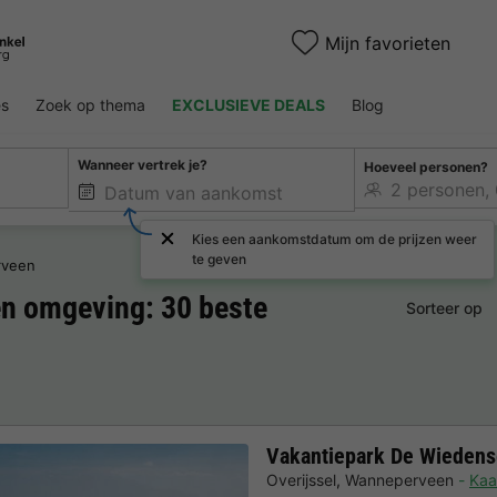
Mijn favorieten
es
Zoek op thema
EXCLUSIEVE DEALS
Blog
Wanneer vertrek je?
Hoeveel personen?
Kies een aankomstdatum om de prijzen weer
te geven
rveen
n omgeving: 30 beste
Sorteer op
Vakantiepark De Wieden
Overijssel
,
Wanneperveen
Kaa