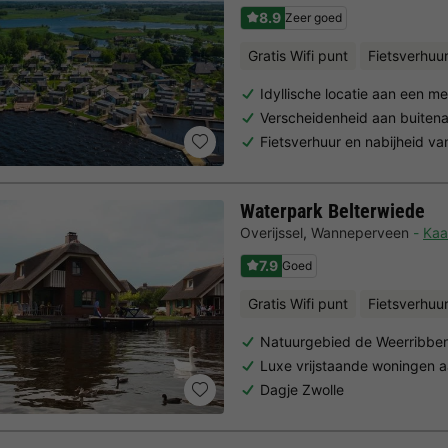
8.9
Zeer goed
Gratis Wifi punt
Fietsverhuu
Idyllische locatie aan een m
Verscheidenheid aan buitenac
Fietsverhuur en nabijheid va
Waterpark Belterwiede
Overijssel
,
Wanneperveen
Kaa
7.9
Goed
Gratis Wifi punt
Fietsverhuu
Natuurgebied de Weerribbe
Luxe vrijstaande woningen 
Dagje Zwolle