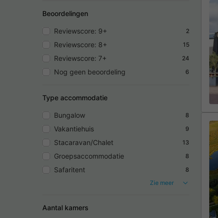
Beoordelingen
Reviewscore: 9+
2
Reviewscore: 8+
15
Reviewscore: 7+
24
Nog geen beoordeling
6
Type accommodatie
Bungalow
8
Vakantiehuis
9
Stacaravan/Chalet
13
Groepsaccommodatie
8
Safaritent
8
Zie meer
Aantal kamers