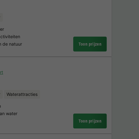
r
eer
tiviteiten
n de natuur
Toon prijzen
rt
r
Waterattracties
n
aan water
Toon prijzen