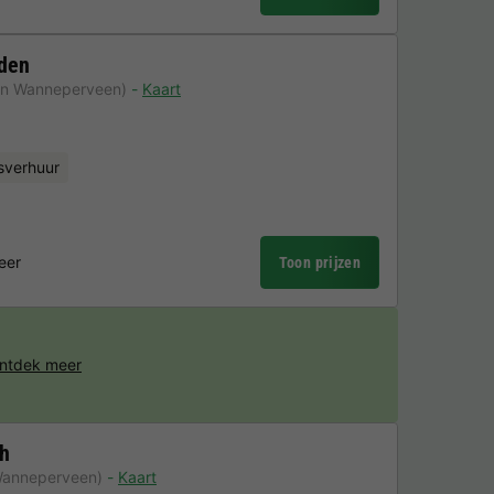
nden
an Wanneperveen)
Kaart
sverhuur
eer
Toon prijzen
ntdek meer
gh
Wanneperveen)
Kaart