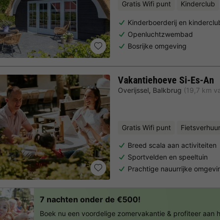
Gratis Wifi punt
Kinderclub
Kinderboerderij en kinderclu
Openluchtzwembad
Bosrijke omgeving
Vakantiehoeve Si-Es-An
Overijssel
,
Balkbrug
(19,7 km v
Gratis Wifi punt
Fietsverhuu
Breed scala aan activiteiten
Sportvelden en speeltuin
Prachtige nauurrijke omgevi
7 nachten onder de €500!
Boek nu een voordelige zomervakantie & profiteer aan