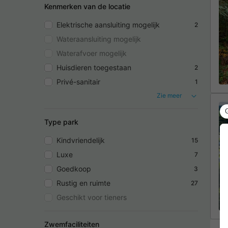
Kenmerken van de locatie
Elektrische aansluiting mogelijk
2
Wateraansluiting mogelijk
Waterafvoer mogelijk
Huisdieren toegestaan
2
Privé-sanitair
1
Zie meer
Type park
Kindvriendelijk
15
Luxe
7
Goedkoop
3
Rustig en ruimte
27
Geschikt voor tieners
Zwemfaciliteiten