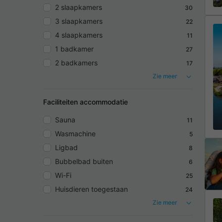
2 slaapkamers
30
3 slaapkamers
22
4 slaapkamers
11
1 badkamer
27
2 badkamers
17
Zie meer
Faciliteiten accommodatie
Sauna
11
Wasmachine
5
Ligbad
8
Bubbelbad buiten
6
Wi-Fi
25
Huisdieren toegestaan
24
Zie meer