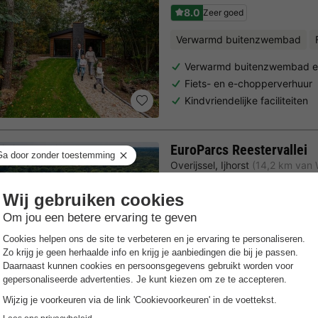
8.0
Zeer goed
Verwarmd buitenzwembad
Verwarmd buitenzwembad en
Fiets- en e-chopperverhuur
Kindvriendelijke faciliteiten
EuroParcs Reestervallei
Overijssel
,
Ijhorst
(14,2 km van
7.3
Goed
Gratis Wifi punt
Fietsverhuu
Gezinsvriendelijke ligging in
Speeltuinen, kinderboerderij
Dicht bij Giethoorn & Zwolle