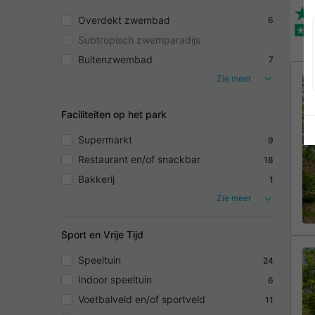
Overdekt zwembad
6
Subtropisch zwemparadijs
Buitenzwembad
7
Zie meer
Faciliteiten op het park
Supermarkt
9
Restaurant en/of snackbar
18
Bakkerij
1
Zie meer
Sport en Vrije Tijd
Speeltuin
24
Indoor speeltuin
6
Voetbalveld en/of sportveld
11