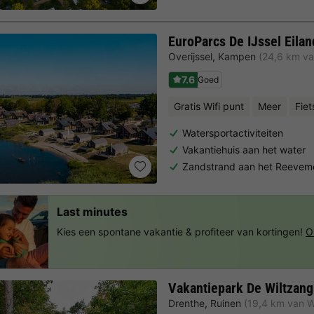
EuroParcs De IJssel Eila
Overijssel
,
Kampen
(24,6 km v
7.6
Goed
Gratis Wifi punt
Meer
Fiet
Watersportactiviteiten
Vakantiehuis aan het water
Zandstrand aan het Reevem
Last minutes
Kies een spontane vakantie & profiteer van kortingen!
O
Vakantiepark De Wiltzan
Drenthe
,
Ruinen
(19,4 km van 