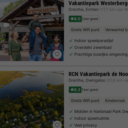
Vakantiepark Westerberg
Drenthe
,
Echten
(17,7 km van 
8.0
Zeer goed
Gratis Wifi punt
Verwarmd 
Indoor speelparadijs!
Overdekt zwembad
Prachtige bosrijke omgeving
RCN Vakantiepark de Noo
Drenthe
,
Dwingeloo
(21,8 km v
8.3
Zeer goed
Gratis Wifi punt
Kinderclub
Midden in Nationaal Park Dw
Indoor speelruimte
Veel privacy