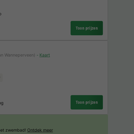
b
Toon prijzen
an Wanneperveen)
Kaart
r
Toon prijzen
ng
 het zwembad!
Ontdek meer