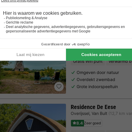
Trustpilot beoordelingen
Al 10.064+ reizigers gingen je voor! —
„Al vakantie bij 
EuroParcs Ruinen
Drenthe
,
Ruinen
(19,2 km van 
7.7
Goed
Gratis Wifi punt
Verwarmd 
Omgeven door natuur
Overdekt zwembad
Grote indoorspeeltuin
Residence De Eese
Overijssel
,
Van Bult
(12,7 km v
8.4
Zeer goed