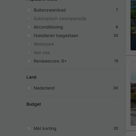
Buitenzwembad
7
Subtropisch zwemparadijs
Airconditioning
8
Huisdieren toegestaan
24
Waterpark
Aan zee
Reviewscore: 8+
15
Land
Nederland
30
Budget
Met korting
20