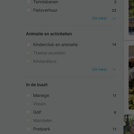
Tennisbanen
5
Fietsverhuur
23
Zie meer
Animatie en activiteiten
Kinderclub en animatie
14
Thema-avonden
Kinderdisco
Zie meer
In de buurt
Manege
11
Vissen
Golf
6
Wandelen
Pretpark
11