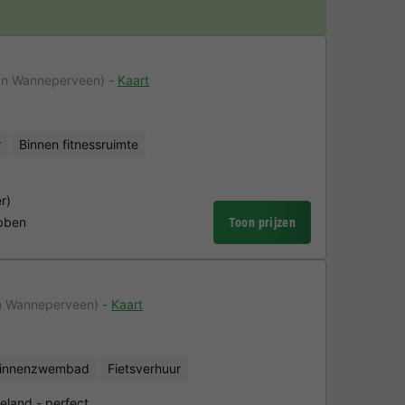
an Wanneperveen)
Kaart
r
Binnen fitnessruimte
er)
ibben
Toon prijzen
n Wanneperveen)
Kaart
binnenzwembad
Fietsverhuur
tteland - perfect…