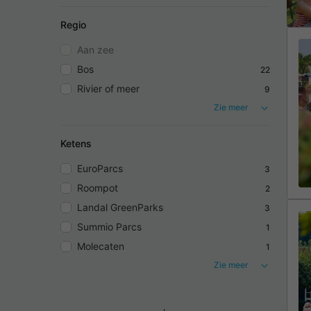
Regio
Aan zee
Bos
22
Rivier of meer
9
Zie meer
Ketens
EuroParcs
3
Roompot
2
Landal GreenParks
3
Summio Parcs
1
Molecaten
1
Zie meer