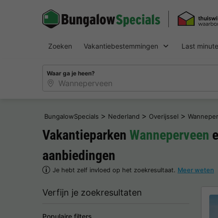
Zoeken
Vakantiebestemmingen
Last minut
Waar ga je heen?
>
>
>
BungalowSpecials
Nederland
Overijssel
Wannepe
Vakantieparken
Wanneperveen
e
aanbiedingen
Je hebt zelf invloed op het zoekresultaat.
Meer weten
Verfijn je zoekresultaten
Populaire filters