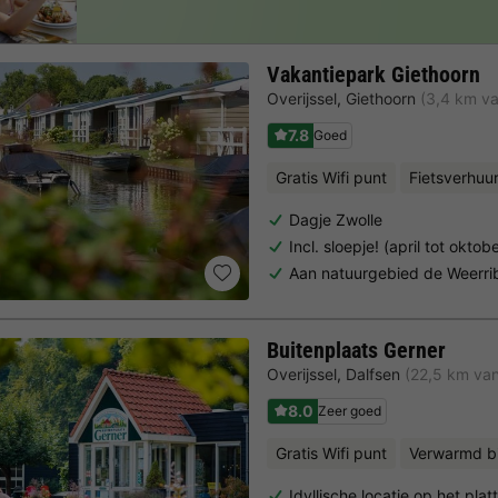
Vakantiepark Giethoorn
Overijssel
,
Giethoorn
(3,4 km v
7.8
Goed
Gratis Wifi punt
Fietsverhuu
Dagje Zwolle
Incl. sloepje! (april tot oktob
Aan natuurgebied de Weerr
Buitenplaats Gerner
Overijssel
,
Dalfsen
(22,5 km va
8.0
Zeer goed
Gratis Wifi punt
Verwarmd 
Idyllische locatie op het pla