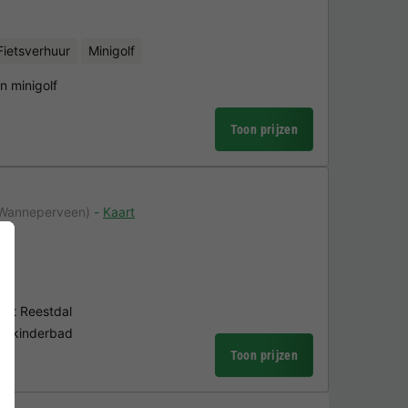
Fietsverhuur
Minigolf
 minigolf
Toon prijzen
 Wanneperveen)
Kaart
r
 het Reestdal
 & kinderbad
Toon prijzen