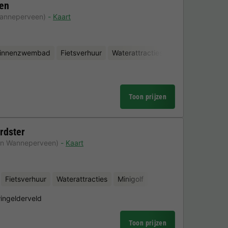
en
Wanneperveen)
Kaart
binnenzwembad
Fietsverhuur
Waterattracties
Minigolf
Toon prijzen
rdster
an Wanneperveen)
Kaart
Fietsverhuur
Waterattracties
Minigolf
ingelderveld
Toon prijzen