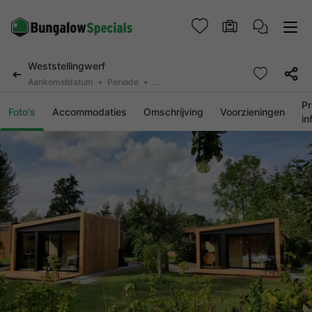
Weststellingwerf
Aankomstdatum
Periode
2 personen, 0 huisdier
Pr
Foto's
Accommodaties
Omschrijving
Voorzieningen
in