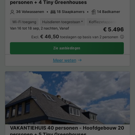
personen + 4 Tiny Greenhouses
36 Volwassenen
18 Slaapkamers
14 Badkamer
Wi-Fi toegang
Huisdieren toegestaan *
Koffiezetapparaat
Vaat
Van 16 tot 18 sep, 2 nachten, Vanaf
€ 5.496
€ 46,50
Excl.
toeslagen op basis van 2 personen
Zie aanbiedingen
Meer weten
VAKANTIEHUIS 40 personen - Hoofdgebouw 20
personen + 5 Tiny Greenhouses