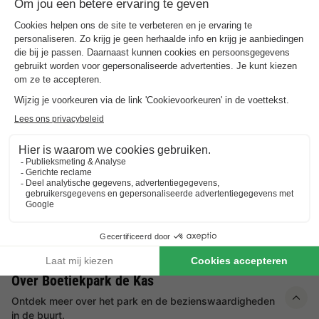
Hotelkamer 2 personen
2 Volwassenen
1 Slaapkamers
1 Badkamer
Wi-Fi toegang
Huisdieren toegestaan *
Van 26 tot 28 aug, 2 nachten, Vanaf
€ 288
Aanbevolen prijs:
€ 230,40
-20%
€ 24,50
Excl.
toeslagen op basis van 2 personen
Zie aanbiedingen
Meer weten
*Raadpleeg de details van de accommodatie voor de specifieke
voorwaarden.
Over Boetiekpark de Kas
Ontdek meer over het park en de bezienswaardigheden
in de buurt.