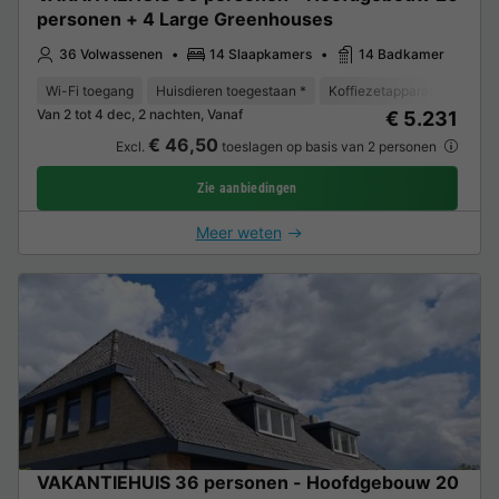
personen + 4 Large Greenhouses
36 Volwassenen
14 Slaapkamers
14 Badkamer
Wi-Fi toegang
Huisdieren toegestaan *
Koffiezetapparaat
Vaat
Van 2 tot 4 dec, 2 nachten, Vanaf
€ 5.231
€ 46,50
Excl.
toeslagen op basis van 2 personen
Zie aanbiedingen
Meer weten
VAKANTIEHUIS 36 personen - Hoofdgebouw 20