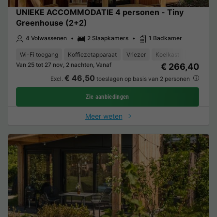
UNIEKE ACCOMMODATIE 4 personen - Tiny
Greenhouse (2+2)
4 Volwassenen
2 Slaapkamers
1 Badkamer
Wi-Fi toegang
Koffiezetapparaat
Vriezer
Koelkast
Tuinmeub
Van 25 tot 27 nov, 2 nachten, Vanaf
€ 266,40
€ 46,50
Excl.
toeslagen op basis van 2 personen
Zie aanbiedingen
Meer weten