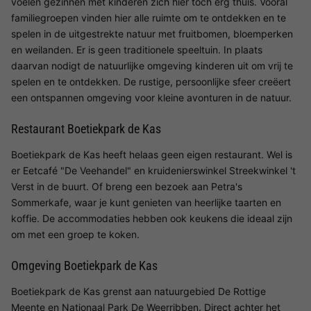
voelen gezinnen met kinderen zich hier toch erg thuis. Vooral
familiegroepen vinden hier alle ruimte om te ontdekken en te
spelen in de uitgestrekte natuur met fruitbomen, bloemperken
en weilanden. Er is geen traditionele speeltuin. In plaats
daarvan nodigt de natuurlijke omgeving kinderen uit om vrij te
spelen en te ontdekken. De rustige, persoonlijke sfeer creëert
een ontspannen omgeving voor kleine avonturen in de natuur.
Restaurant Boetiekpark de Kas
Boetiekpark de Kas heeft helaas geen eigen restaurant. Wel is
er Eetcafé "De Veehandel" en kruidenierswinkel Streekwinkel 't
Verst in de buurt. Of breng een bezoek aan Petra's
Sommerkafe, waar je kunt genieten van heerlijke taarten en
koffie. De accommodaties hebben ook keukens die ideaal zijn
om met een groep te koken.
Omgeving Boetiekpark de Kas
Boetiekpark de Kas grenst aan natuurgebied De Rottige
Meente en Nationaal Park De Weerribben. Direct achter het