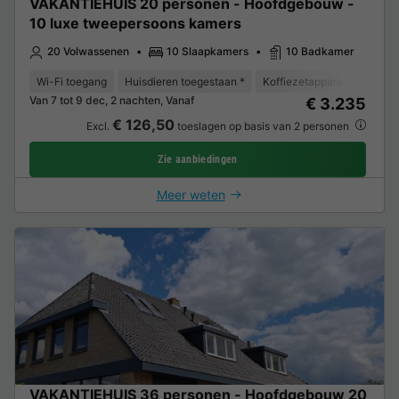
VAKANTIEHUIS 20 personen - Hoofdgebouw -
10 luxe tweepersoons kamers
20 Volwassenen
10 Slaapkamers
10 Badkamer
Wi-Fi toegang
Huisdieren toegestaan *
Koffiezetapparaat
Vaat
Van 7 tot 9 dec, 2 nachten, Vanaf
€ 3.235
€ 126,50
Excl.
toeslagen op basis van 2 personen
Zie aanbiedingen
Meer weten
VAKANTIEHUIS 36 personen - Hoofdgebouw 20