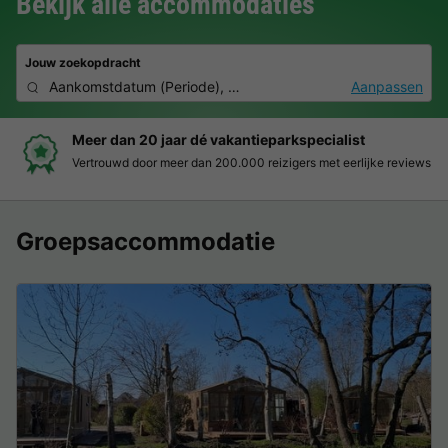
Bekijk alle accommodaties
Jouw zoekopdracht
Aankomstdatum
(
Periode
),
2 personen, 0 huisdier
Aanpassen
Boek eenvoudig en zonder stress
s
Duidelijke prijzen, moeiteloos boeken en veilige betaalomgevin
Groepsaccommodatie