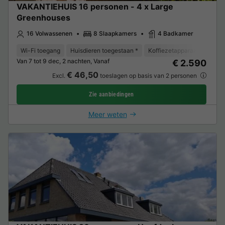
VAKANTIEHUIS 16 personen - 4 x Large
Greenhouses
16 Volwassenen
8 Slaapkamers
4 Badkamer
Wi-Fi toegang
Huisdieren toegestaan *
Koffiezetapparaat
Koelk
Van 7 tot 9 dec, 2 nachten, Vanaf
€ 2.590
€ 46,50
Excl.
toeslagen op basis van 2 personen
Zie aanbiedingen
Meer weten