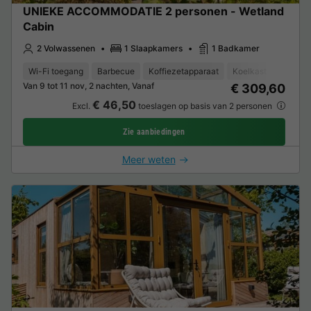
UNIEKE ACCOMMODATIE 2 personen - Wetland
Cabin
2 Volwassenen
1 Slaapkamers
1 Badkamer
Wi-Fi toegang
Barbecue
Koffiezetapparaat
Koelkast
Tuinme
Van 9 tot 11 nov, 2 nachten, Vanaf
€ 309,60
€ 46,50
Excl.
toeslagen op basis van 2 personen
Zie aanbiedingen
Meer weten