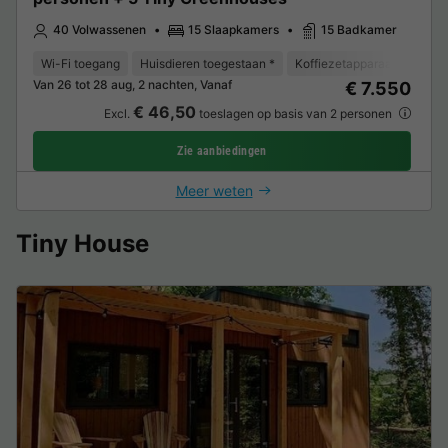
40 Volwassenen
15 Slaapkamers
15 Badkamer
Wi-Fi toegang
Huisdieren toegestaan *
Koffiezetapparaat
Vaat
Van 26 tot 28 aug, 2 nachten, Vanaf
€ 7.550
€ 46,50
Excl.
toeslagen op basis van 2 personen
Zie aanbiedingen
Meer weten
Tiny House