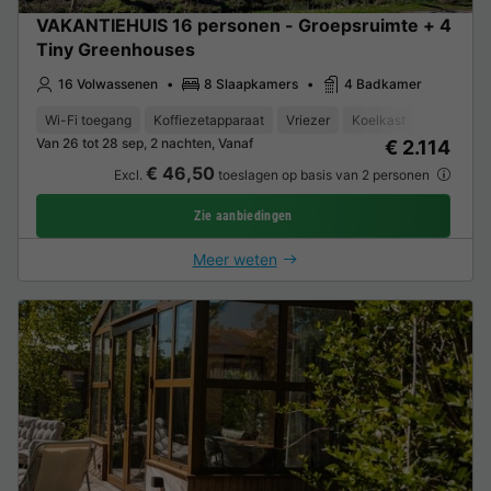
VAKANTIEHUIS 16 personen - Groepsruimte + 4
Tiny Greenhouses
16 Volwassenen
8 Slaapkamers
4 Badkamer
Wi-Fi toegang
Koffiezetapparaat
Vriezer
Koelkast
Tuinmeub
Van 26 tot 28 sep, 2 nachten, Vanaf
€ 2.114
€ 46,50
Excl.
toeslagen op basis van 2 personen
Zie aanbiedingen
Meer weten