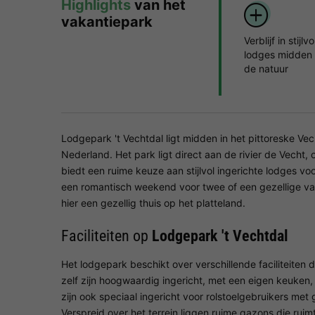
Highlights
van het
vakantiepark
Verblijf in stijlvo
lodges midden 
de natuur
Lodgepark 't Vechtdal ligt midden in het pittoreske Vec
Nederland. Het park ligt direct aan de rivier de Vecht
biedt een ruime keuze aan stijlvol ingerichte lodges vo
een romantisch weekend voor twee of een gezellige v
hier een gezellig thuis op het platteland.
Faciliteiten op
Lodgepark 't Vechtdal
Het lodgepark beschikt over verschillende faciliteiten 
zelf zijn hoogwaardig ingericht, met een eigen keuke
zijn ook speciaal ingericht voor rolstoelgebruikers met 
Verspreid over het terrein liggen ruime gazons die rui