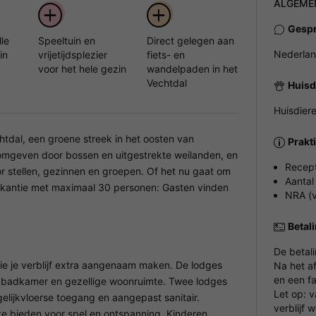
ALGEME
Gespr
lle
Speeltuin en
Direct gelegen aan
Nederlan
in
vrijetijdsplezier
fiets- en
voor het hele gezin
wandelpaden in het
Vechtdal
Huisd
Huisdiere
htdal, een groene streek in het oosten van
Prakt
, omgeven door bossen en uitgestrekte weilanden, en
Recept
or stellen, gezinnen en groepen. Of het nu gaat om
Aantal
akantie met maximaal 30 personen: Gasten vinden
NRA (v
Betal
De betal
die je verblijf extra aangenaam maken. De lodges
Na het a
en een fa
n, badkamer en gezellige woonruimte. Twee lodges
Let op: 
gelijkvloerse toegang en aangepast sanitair.
verblijf 
mte bieden voor spel en ontspanning. Kinderen