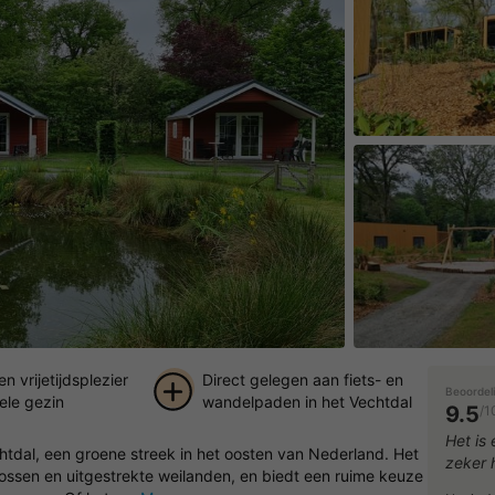
en vrijetijdsplezier
Direct gelegen aan fiets- en
Beoordel
ele gezin
wandelpaden in het Vechtdal
9.5
/1
+ 5
Het is 
chtdal, een groene streek in het oosten van Nederland. Het
zeker 
foto's
bossen en uitgestrekte weilanden, en biedt een ruime keuze