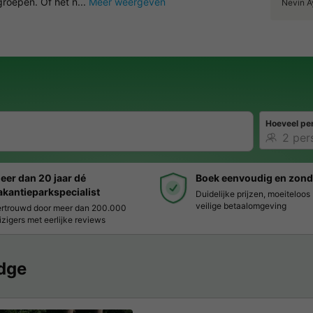
 groepen. Of het n...
Meer weergeven
Nevin A
Hoeveel pe
eer dan 20 jaar dé
Boek eenvoudig en zond
akantieparkspecialist
Duidelijke prijzen, moeiteloo
veilige betaalomgeving
rtrouwd door meer dan 200.000
izigers met eerlijke reviews
dge