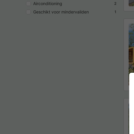
Airconditioning
2
Geschikt voor mindervaliden
1