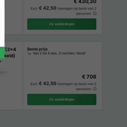
€ 430,30
€ 42,50
Excl.
toeslagen op basis van 2
personen
Zie aanbiedingen
er (2x4
Beste prijs
Van 2 tot 4 dec, 2 nachten, Vanaf
hakeld)
nditioning
Tuinmeubelen
Magnetron
Oven
TV
€ 708
€ 42,50
Excl.
toeslagen op basis van 2
personen
Zie aanbiedingen