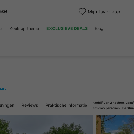
Mijn favorieten
es
Zoek op thema
EXCLUSIEVE DEALS
Blog
aart
verblijf van 2 nachten vanaf
eningen
Reviews
Praktische informatie
Studio 2 personen - De Stu