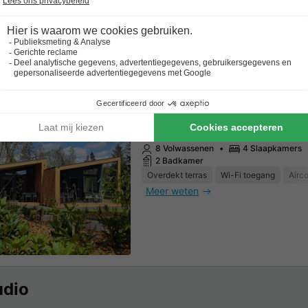
Lodge 8 personen - Oude Oev
persoons accommodatie gesc
8 Volwassenen
4 Slaapkamers
2 Badkamer
Overdekt terras
Wi-Fi toegang
Airco
Meer weten
udio