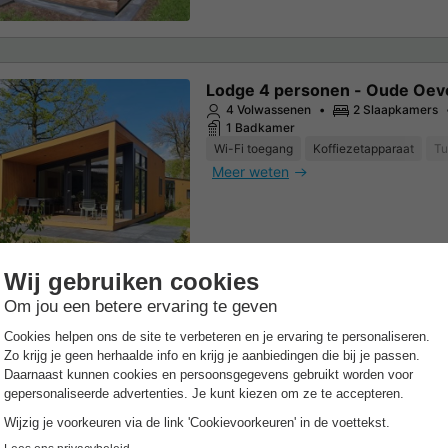
Lodge 4 personen - Oude Oev
4 Volwassenen
2 Slaapkamers
1 Badkamer
Wi-Fi toegang
Koffiezetapparaat
Tu
Meer weten
Lodge 6 personen - Het Holt
6 Volwassenen
3 Slaapkamers
1 Badkamer
Overdekt terras
Wi-Fi toegang
Airco
Meer weten