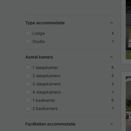
Type accommodatie
Lodge
5
Studio
1
Aantal kamers
1 slaapkamer
6
2 slaapkamers
4
3 slaapkamers
2
4 slaapkamers
1
1 badkamer
6
2 badkamers
1
Faciliteiten accommodatie