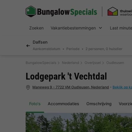
Zoeken
Vakantiebestemmingen
Last minut
Dalfsen
Aankomstdatum
Periode
2 personen, 0 huisdier
BungalowSpecials
Nederland
Overijssel
Oudleusen
Lodgepark 't Vechtdal
Maneweg 9 - 7722 VM Oudleusen, Nederland
-
Bekijk op k
Foto's
Accommodaties
Omschrijving
Voorzi