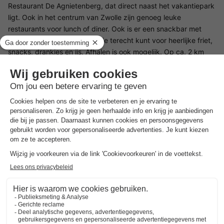
Restaurant De Agnietenberg, dat direct naast het vakantiepark
ligt. Ook in het centrum van Zwolle zijn genoeg leuke
restaurants voor lunch of diner. Ook is er een snackbar met
terras op het park zelf, waar je terecht kunt voor heerlijke friet,
snacks, drankjes en ijs. Afhalen is ook mogelijk. Op ca. 2 km
van het vakantiepark vind je nog een snackbar en een
kruidenierswinkel. Een bakker, groenteboer en supermarkt vind
je in de wijk Berkum, op ca. 1 km van het vakantiepark.
Omgeving Molecaten Park De Agnietenberg
Door de unieke ligging van Molecaten Park De Agnietenberg
zijn er tal van excursiemogelijkheden voor fietsers en
wandelaars. Geniet van de verborgen paden in het bos, dat
wordt gekenmerkt door eeuwenoude bomen. Voor een dagje
winkelen of cultuur in een museum kun je terecht in Zwolle, op
slechts 5 kilometer afstand. Molecaten Park De Agnietenberg is
gegarandeerd plezier voor het hele gezin!