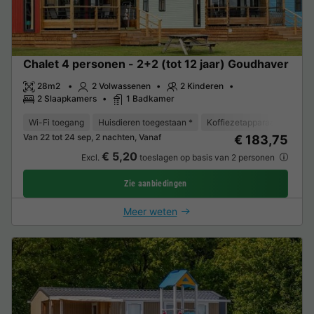
Chalet 4 personen - 2+2 (tot 12 jaar) Goudhaver
28m2
2 Volwassenen
2 Kinderen
2 Slaapkamers
1 Badkamer
Wi-Fi toegang
Huisdieren toegestaan *
Koffiezetapparaat
Vaat
Van 22 tot 24 sep, 2 nachten, Vanaf
€ 183,75
€ 5,20
Excl.
toeslagen op basis van 2 personen
Zie aanbiedingen
Meer weten