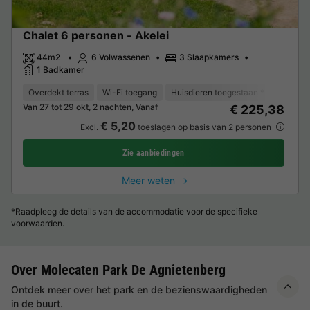
Chalet 6 personen - Akelei
44m2
6 Volwassenen
3 Slaapkamers
1 Badkamer
Overdekt terras
Wi-Fi toegang
Huisdieren toegestaan *
Koffiez
Van 27 tot 29 okt, 2 nachten, Vanaf
€ 225,38
€ 5,20
Excl.
toeslagen op basis van 2 personen
Zie aanbiedingen
Meer weten
*Raadpleeg de details van de accommodatie voor de specifieke
voorwaarden.
Over Molecaten Park De Agnietenberg
Ontdek meer over het park en de bezienswaardigheden
in de buurt.