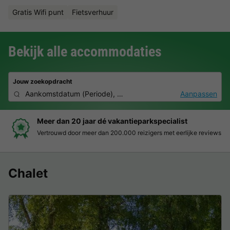
Gratis Wifi punt
Fietsverhuur
Bekijk alle accommodaties
Jouw zoekopdracht
Aankomstdatum
(
Periode
),
2 personen, 0 huisdier
Aanpassen
Boek eenvoudig en zonder stress
iews
Duidelijke prijzen, moeiteloos boeken en veilige betaalomge
Chalet