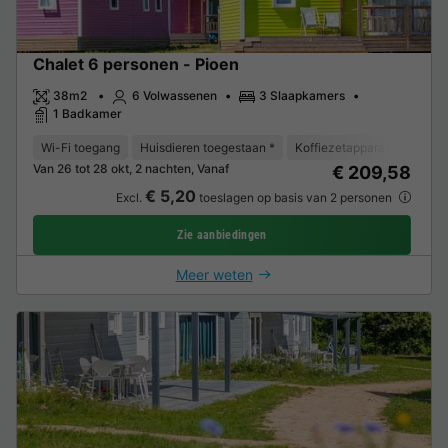
Chalet 6 personen - Pioen
38m2
6 Volwassenen
3 Slaapkamers
1 Badkamer
Wi-Fi toegang
Huisdieren toegestaan *
Koffiezetapparaat
Vaat
Van 26 tot 28 okt, 2 nachten, Vanaf
€ 209,58
€ 5,20
Excl.
toeslagen op basis van 2 personen
Zie aanbiedingen
Meer weten