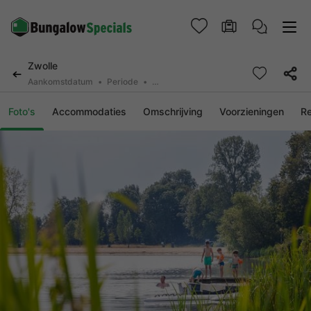
Zwolle
Aankomstdatum
Periode
2 personen, 0 huisdier
Foto's
Accommodaties
Omschrijving
Voorzieningen
R