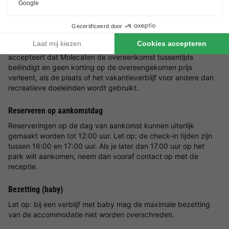
Goed om
te weten
Reserveringen van bedrijven
Bedrijfsmatige huisvesting niet toegestaan. Voor (tijdelijke)
bedrijfsmatige huisvesting kun je niet bij Molecaten terecht. Je
accepteert dat Molecaten de overeenkomst tussentijds
beëindigt en geen korting op de overeengekomen prijs
verleent, als de plaats of het vakantieverblijf voor andere dan
recreatieve doeleinden wordt gebruikt.
Reserveren op aankomstdag
Reserveringen op de dag van aankomst kunnen uiterlijk
gemaakt worden tot 12:00 uur. Let op: de check-in tijden zijn
tussen 16:00 en 17:00 uur. Als je later dan 17.00 uur op het
park wilt aankomen, neem dan vooraf contact op met de
receptie.
Bezetting (baby)
Let op: bij een verblijf met baby mag de maximale bezetting
van de accommodatie niet worden overschreden.