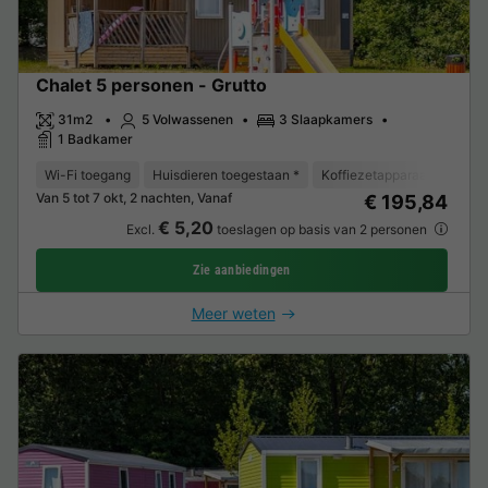
Chalet 5 personen - Grutto
31m2
5 Volwassenen
3 Slaapkamers
1 Badkamer
Wi-Fi toegang
Huisdieren toegestaan *
Koffiezetapparaat
Vaat
Van 5 tot 7 okt, 2 nachten, Vanaf
€ 195,84
€ 5,20
Excl.
toeslagen op basis van 2 personen
Zie aanbiedingen
Meer weten