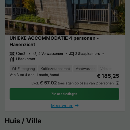
UNIEKE ACCOMMODATIE 4 personen -
Havenzicht
30m2
4 Volwassenen
2 Slaapkamers
1 Badkamer
Wi-Fi toegang
Koffiezetapparaat
Vaatwasser
Vriezer
Koelka
Van 3 tot 4 dec, 1 nacht, Vanaf
€ 185,25
€ 57,02
Excl.
toeslagen op basis van 2 personen
Zie aanbiedingen
Meer weten
Huis / Villa