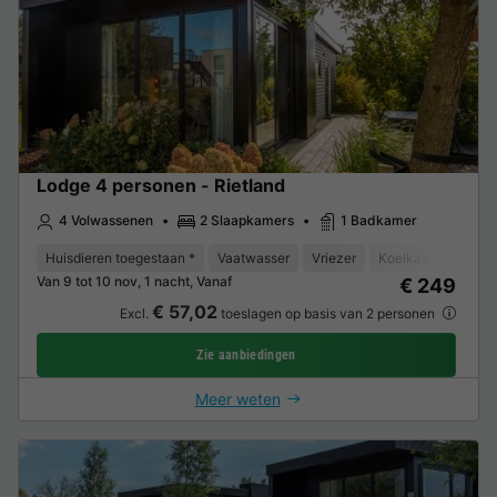
Lodge 4 personen - Rietland
4 Volwassenen
2 Slaapkamers
1 Badkamer
Huisdieren toegestaan *
Vaatwasser
Vriezer
Koelkast
Tuinm
Van 9 tot 10 nov, 1 nacht, Vanaf
€ 249
€ 57,02
Excl.
toeslagen op basis van 2 personen
Zie aanbiedingen
Meer weten