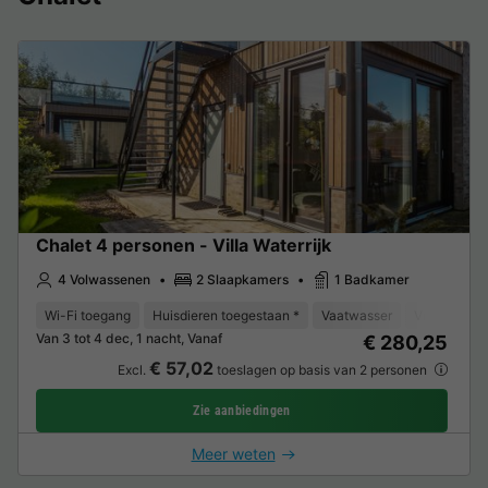
Chalet 4 personen - Villa Waterrijk
4 Volwassenen
2 Slaapkamers
1 Badkamer
Wi-Fi toegang
Huisdieren toegestaan *
Vaatwasser
Vriezer
K
Van 3 tot 4 dec, 1 nacht, Vanaf
€ 280,25
€ 57,02
Excl.
toeslagen op basis van 2 personen
Zie aanbiedingen
Meer weten