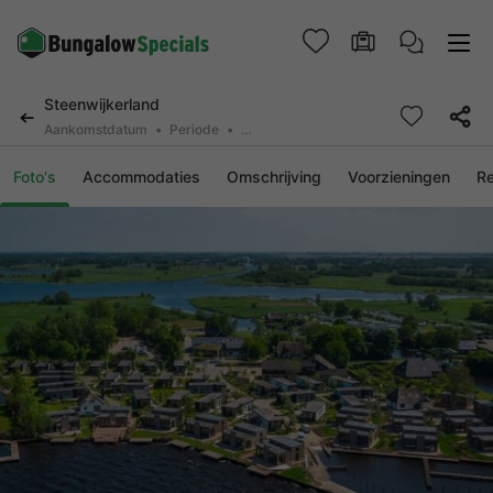
Steenwijkerland
Aankomstdatum
Periode
2 personen, 0 huisdier
Foto's
Accommodaties
Omschrijving
Voorzieningen
R