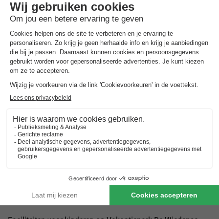
Vakantiepark De Wiedense Meren ligt in het idyllische
Overijssel, omgeven door het prachtige merenlandschap van
de Wiedense Meren. Het park is de perfecte plek voor een
ontspannen gezinsvakantie dicht bij de natuur. Het biedt een
breed scala aan recreatieve activiteiten in de nabijheid van
natuur en water - ideaal voor gasten die van watersport en
buitenactiviteiten houden.
Faciliteiten op Vakantiepark De Wiedense Meren
De moderne vakantiehuizen op Vakantiepark De Wiedense
Meren zijn comfortabel ingericht en bieden alles wat je nodig
hebt voor een aangenaam verblijf. De accommodaties hebben
een goed uitgeruste keuken, een gezellige woonkamer en
comfortabele slaapkamers. Op het park kun je fietsen huren,
zodat je de schilderachtige omgeving op eigen gelegenheid
kunt verkennen. Op veel plekken op het park is WiFi
beschikbaar, zodat je altijd verbonden kunt blijven.