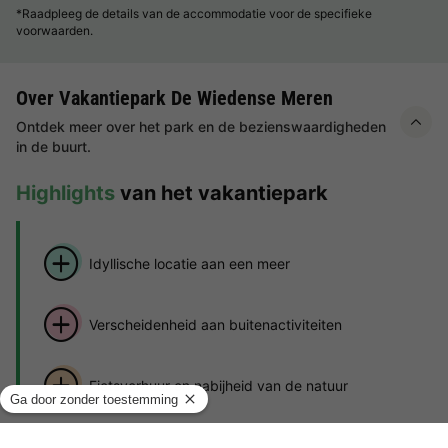
*Raadpleeg de details van de accommodatie voor de specifieke
voorwaarden.
Over Vakantiepark De Wiedense Meren
Ontdek meer over het park en de bezienswaardigheden
in de buurt.
Highlights
van het vakantiepark
Idyllische locatie aan een meer
Verscheidenheid aan buitenactiviteiten
Fietsverhuur en nabijheid van de natuur