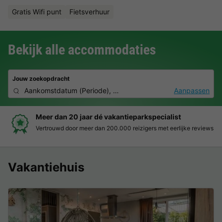
Gratis Wifi punt
Fietsverhuur
Bekijk alle accommodaties
Jouw zoekopdracht
Aankomstdatum
(
Periode
),
2 personen, 0 huisdier
Aanpassen
Boek eenvoudig en zonder stress
e reviews
Duidelijke prijzen, moeiteloos boeken en veilige beta
Vakantiehuis