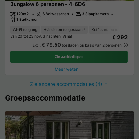
Bungalow 6 personen - 4-6D6
120m2
6 Volwassenen
3 Slaapkamers
1 Badkamer
Wi-Fi toegang
Huisdieren toegestaan *
Koffiezetapparaat
Vaat
Van 20 tot 23 nov, 3 nachten, Vanaf
€ 292
€ 79,50
Excl.
toeslagen op basis van 2 personen
Zie aanbiedingen
Meer weten
Zie andere accommodaties (4)
Groepsaccommodatie