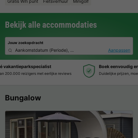
Gratis Wifi punt
Fietsverhuur
Minigolf
Bekijk alle accommodaties
Jouw zoekopdracht
Aankomstdatum
(
Periode
),
2 personen, 0 huisdier
Aanpassen
Boek eenvoudig en zonder stress
Duidelijke prijzen, moeiteloos boeken en veilige betaalomgeving
Bungalow