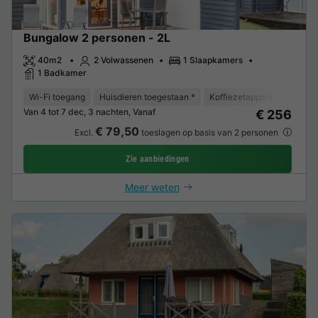
Bungalow 2 personen - 2L
40m2
2 Volwassenen
1 Slaapkamers
1 Badkamer
Wi-Fi toegang
Huisdieren toegestaan *
Koffiezetapparaat
Vaat
Van 4 tot 7 dec, 3 nachten, Vanaf
€ 256
€ 79,50
Excl.
toeslagen op basis van 2 personen
Zie aanbiedingen
Meer weten