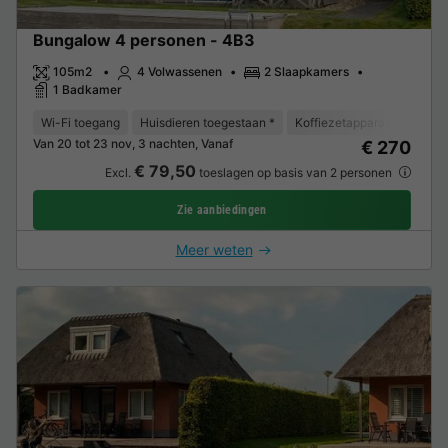
Bungalow 4 personen - 4B3
105m2
4 Volwassenen
2 Slaapkamers
1 Badkamer
Wi-Fi toegang
Huisdieren toegestaan *
Koffiezetapparaat
Vaat
Van 20 tot 23 nov, 3 nachten, Vanaf
€ 270
€ 79,50
Excl.
toeslagen op basis van 2 personen
Zie aanbiedingen
Meer weten