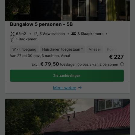
Bungalow 5 personen - 5B
65m2
5 Volwassenen
3 Slaapkamers
1 Badkamer
Wi-Fi toegang
Huisdieren toegestaan *
Vriezer
Koelkast
Tui
Van 27 tot 30 nov, 3 nachten, Vanaf
€ 227
€ 79,50
Excl.
toeslagen op basis van 2 personen
Zie aanbiedingen
Meer weten