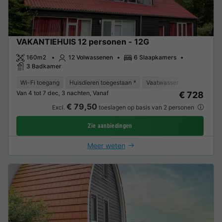
VAKANTIEHUIS 12 personen - 12G
160m2
12 Volwassenen
6 Slaapkamers
3 Badkamer
Wi-Fi toegang
Huisdieren toegestaan *
Vaatwasser
Vriezer
K
Van 4 tot 7 dec, 3 nachten, Vanaf
€ 728
€ 79,50
Excl.
toeslagen op basis van 2 personen
Zie aanbiedingen
Meer weten