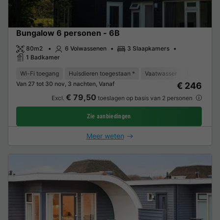
Bungalow 6 personen - 6B
80m2
6 Volwassenen
3 Slaapkamers
1 Badkamer
Wi-Fi toegang
Huisdieren toegestaan *
Vaatwasser
Vriezer
K
Van 27 tot 30 nov, 3 nachten, Vanaf
€ 246
€ 79,50
Excl.
toeslagen op basis van 2 personen
Zie aanbiedingen
Meer weten