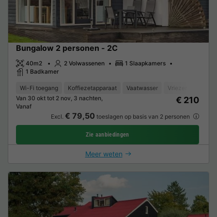
Bungalow 2 personen - 2C
40m2
2 Volwassenen
1 Slaapkamers
1 Badkamer
Wi-Fi toegang
Koffiezetapparaat
Vaatwasser
Vriezer
Koelka
Van 30 okt tot 2 nov, 3 nachten,
€ 210
Vanaf
€ 79,50
Excl.
toeslagen op basis van 2 personen
Zie aanbiedingen
Meer weten