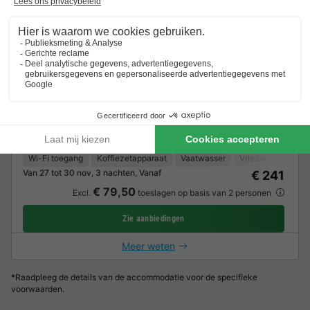
Chalet 4 personen - 4B2
60m2
4 Volwassenen
2 Slaapkamers
1 Badkamer
Wi-Fi toegang
Koffiezetapparaat
Vaatwasser
Vriezer
Koelka
Van 27 tot 30 nov, 3 nachten, Vanaf
€ 241
€ 79,50
Excl.
toeslagen op basis van 2 personen
Zie aanbiedingen
Meer weten
*Raadpleeg de details van de accommodatie voor de specifieke
voorwaarden.