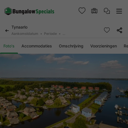
Tynaarlo
Aankomstdatum
Periode
2 personen, 0 huisdier
Foto's
Accommodaties
Omschrijving
Voorzieningen
R