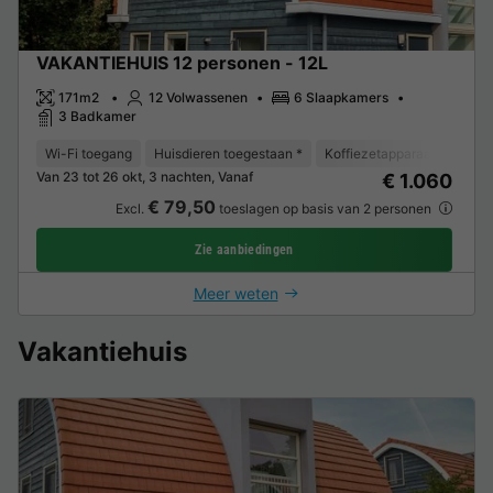
VAKANTIEHUIS 12 personen - 12L
171m2
12 Volwassenen
6 Slaapkamers
3 Badkamer
Wi-Fi toegang
Huisdieren toegestaan *
Koffiezetapparaat
Vaat
Van 23 tot 26 okt, 3 nachten, Vanaf
€ 1.060
€ 79,50
Excl.
toeslagen op basis van 2 personen
Zie aanbiedingen
Meer weten
Vakantiehuis