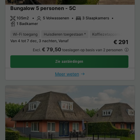
Bungalow 5 personen - 5C
105m2
5 Volwassenen
3 Slaapkamers
1 Badkamer
Wi-Fi toegang
Huisdieren toegestaan *
Koffiezetapparaat
Vaat
Van 4 tot 7 dec, 3 nachten, Vanaf
€ 291
€ 79,50
Excl.
toeslagen op basis van 2 personen
Zie aanbiedingen
Meer weten