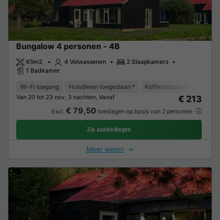
Bungalow 4 personen - 4B
65m2
4 Volwassenen
2 Slaapkamers
1 Badkamer
Wi-Fi toegang
Huisdieren toegestaan *
Koffiezetapparaat
Koelk
Van 20 tot 23 nov, 3 nachten, Vanaf
€ 213
€ 79,50
Excl.
toeslagen op basis van 2 personen
Zie aanbiedingen
Meer weten