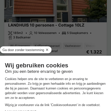
LANDHUIS 10 personen - Cottage 10LZ
185m2
10 Volwassenen
5 Slaapkamers
3 Badkamer
Wi-Fi toegang
Koffiezetapparaat
Vaatwasser
Vriezer
Koelka
Van 27 tot 30 nov, 3 nachten, Vanaf
€ 1.322
€ 79,50
Excl.
toeslagen op basis van 2 personen
Zie aanbiedingen
Meer weten
Chalet