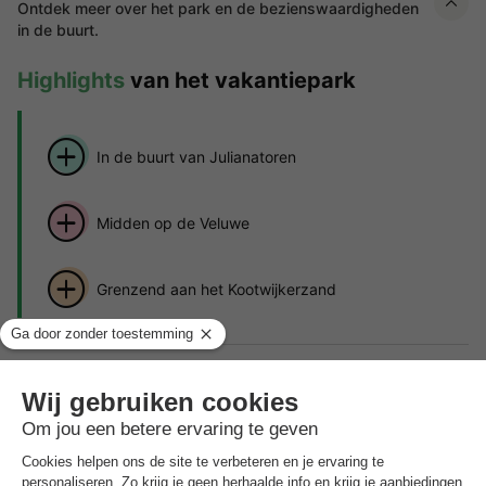
Ontdek meer over het park en de bezienswaardigheden
in de buurt.
Highlights
van het vakantiepark
In de buurt van Julianatoren
Midden op de Veluwe
Grenzend aan het Kootwijkerzand
Midden in de dichte bossen van Apeldoorn, in het hart van de
Nederlandse Veluwe, ligt het autovrije vakantiepark Summio
Parc De Berkenhorst. Direct grenzend aan het grootste
wandelzandgebied van West-Europa - het indrukwekkende
Kootwijkerzand - is het park het ideale startpunt voor lange