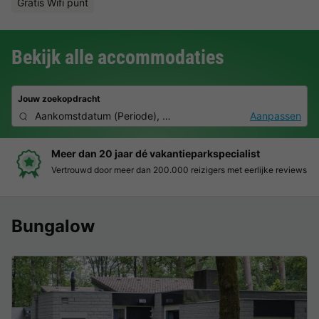
Gratis Wifi punt
Bekijk alle accommodaties
Jouw zoekopdracht
Aankomstdatum
(
Periode
),
2 personen, 0 huisdier
Aanpassen
Boek eenvoudig en zonder stress
Duidelijke prijzen, moeiteloos boeken en veilige betaalomgeving
Bungalow