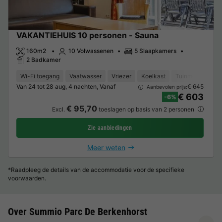
VAKANTIEHUIS 10 personen - Sauna
160m2
10 Volwassenen
5 Slaapkamers
2 Badkamer
Wi-Fi toegang
Vaatwasser
Vriezer
Koelkast
Tuinmeubelen
Van 24 tot 28 aug, 4 nachten, Vanaf
€ 645
Aanbevolen prijs:
€ 603
-6%
€ 95,70
Excl.
toeslagen op basis van 2 personen
Zie aanbiedingen
Meer weten
*Raadpleeg de details van de accommodatie voor de specifieke
voorwaarden.
Over Summio Parc De Berkenhorst