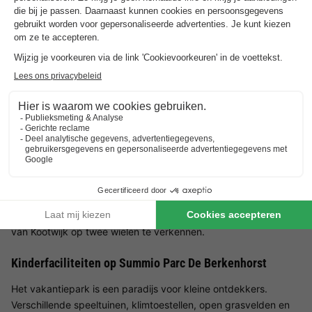
wandel- en fietstochten. Een bezoek aan de beroemde
dierentuin Apenheul in Apeldoorn is ook een seizoensgebonden
optie en ligt binnen handbereik.
Faciliteiten op Summio Parc De Berkenhorst
Of je nu op zoek bent naar een sportieve activiteit of een
ontspannen vakantie, er is voor ieder wat wils op Parc De
Berkenhorst. Plezier voor het hele gezin is gegarandeerd op de
9-holes midgetgolfbaan - wie wordt de winnaar? Gratis Wi-Fi is
beschikbaar in elke bungalow, en kinderen zullen overal op het
park kleine speeltoestellen ontdekken die hen uitnodigen om
stoom af te blazen. Fietsen kunnen gemakkelijk gehuurd
worden bij de receptie - perfect om de prachtige omgeving
van Kootwijk op twee wielen te verkennen.
Kinderfaciliteiten op Summio Parc De Berkenhorst
Het vakantiepark is een paradijs voor kleine ontdekkers.
Verschillende speeltuinen, klimtoestellen, open grasvelden en