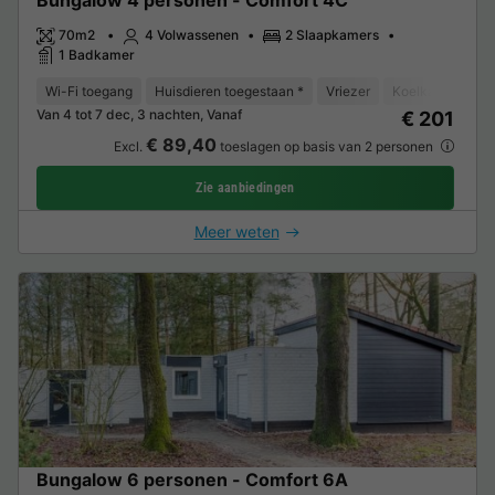
70m2
4 Volwassenen
2 Slaapkamers
1 Badkamer
Wi-Fi toegang
Huisdieren toegestaan *
Vriezer
Koelkast
Tui
Van 4 tot 7 dec, 3 nachten, Vanaf
€ 201
€ 89,40
Excl.
toeslagen op basis van 2 personen
Zie aanbiedingen
Meer weten
Bungalow 6 personen - Comfort 6A