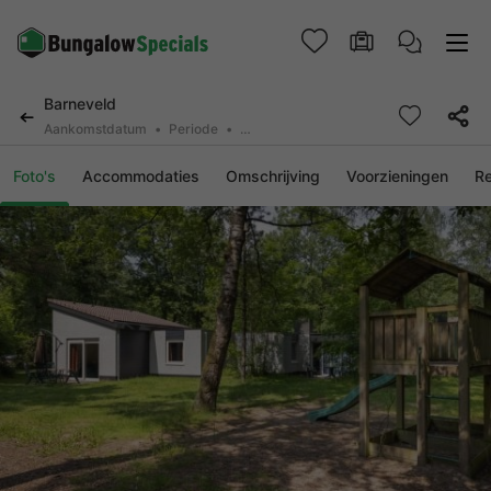
Barneveld
Aankomstdatum
Periode
2 personen, 0 huisdier
Foto's
Accommodaties
Omschrijving
Voorzieningen
R