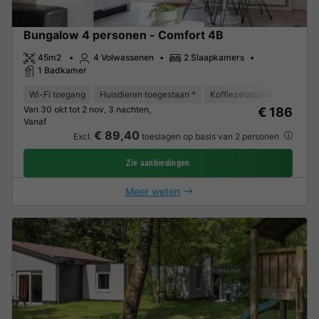
Bungalow 4 personen - Comfort 4B
45m2
4 Volwassenen
2 Slaapkamers
1 Badkamer
Wi-Fi toegang
Huisdieren toegestaan *
Koffiezetapparaat
Vaat
Van 30 okt tot 2 nov, 3 nachten,
€ 186
Vanaf
€ 89,40
Excl.
toeslagen op basis van 2 personen
Zie aanbiedingen
Meer weten