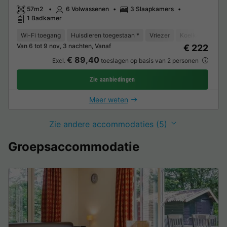
57m2
6 Volwassenen
3 Slaapkamers
1 Badkamer
Wi-Fi toegang
Huisdieren toegestaan *
Vriezer
Koelkast
Tui
Van 6 tot 9 nov, 3 nachten, Vanaf
€ 222
€ 89,40
Excl.
toeslagen op basis van 2 personen
Zie aanbiedingen
Meer weten
Zie andere accommodaties (5)
Groepsaccommodatie