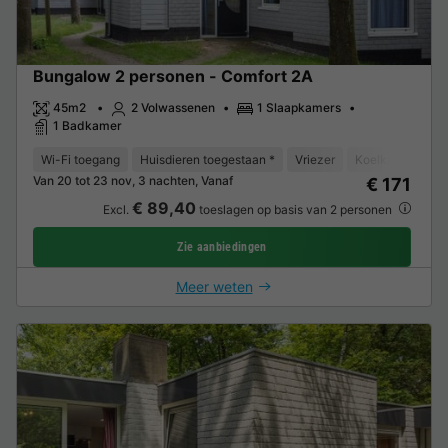
Bungalow 2 personen - Comfort 2A
45m2
2 Volwassenen
1 Slaapkamers
1 Badkamer
Wi-Fi toegang
Huisdieren toegestaan *
Vriezer
Koelkast
Tui
Van 20 tot 23 nov, 3 nachten, Vanaf
€ 171
€ 89,40
Excl.
toeslagen op basis van 2 personen
Zie aanbiedingen
Meer weten