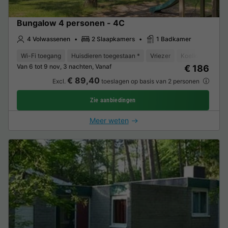
Bungalow 4 personen - 4C
4 Volwassenen
2 Slaapkamers
1 Badkamer
Wi-Fi toegang
Huisdieren toegestaan *
Vriezer
Koelkast
Tui
Van 6 tot 9 nov, 3 nachten, Vanaf
€ 186
€ 89,40
Excl.
toeslagen op basis van 2 personen
Zie aanbiedingen
Meer weten