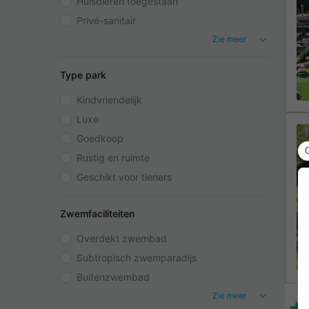
Huisdieren toegestaan
Privé-sanitair
Zie meer
Type park
Kindvriendelijk
Luxe
Goedkoop
Rustig en ruimte
Geschikt voor tieners
Zwemfaciliteiten
Overdekt zwembad
Subtropisch zwemparadijs
Buitenzwembad
Zie meer