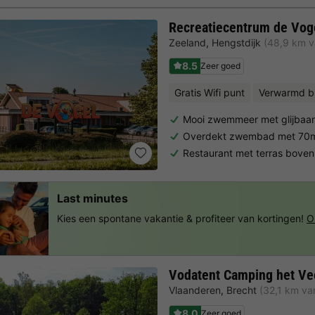
Recreatiecentrum de Vog
Zeeland
,
Hengstdijk
(48,9 km v
8.5
Zeer goed
Gratis Wifi punt
Verwarmd 
Mooi zwemmeer met glijbaa
Overdekt zwembad met 70m 
Restaurant met terras boven
Last minutes
Kies een spontane vakantie & profiteer van kortingen!
O
Vodatent Camping het Ve
Vlaanderen
,
Brecht
(32,1 km va
8.0
Zeer goed