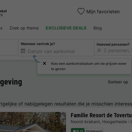
Mijn favorieten
es
Zoek op thema
EXCLUSIEVE DEALS
Blog
Wanneer vertrek je?
Hoeveel personen?
Kies een aankomstdatum om de prijzen weer
te geven
geving
Sorteer op
tgelijke of nabijgelegen resultaten die je misschien interess
Familie Resort de Tovertu
Noord-brabant
,
Hoogerheide
(
9.0
Uitstekend