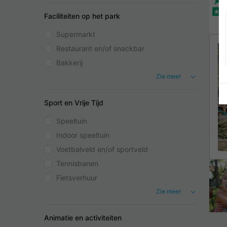
Faciliteiten op het park
Supermarkt
Restaurant en/of snackbar
Bakkerij
Zie meer
Sport en Vrije Tijd
Speeltuin
Indoor speeltuin
Voetbalveld en/of sportveld
Tennisbanen
Fietsverhuur
Zie meer
Animatie en activiteiten