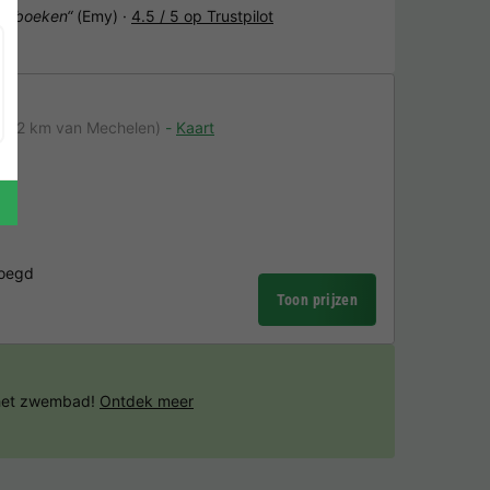
het boeken“
(Emy) ·
4.5 / 5 op Trustpilot
35,2 km van Mechelen)
Kaart
voegd
Toon prijzen
 het zwembad!
Ontdek meer