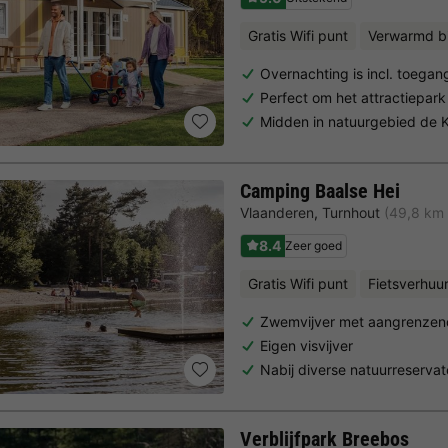
Gratis Wifi punt
Verwarmd 
Overnachting is incl. toega
Perfect om het attractiepa
Midden in natuurgebied de 
Camping Baalse Hei
Vlaanderen
,
Turnhout
(49,8 km
8.4
Zeer goed
Gratis Wifi punt
Fietsverhuu
Zwemvijver met aangrenzend
Eigen visvijver
Nabij diverse natuurreserva
Verblijfpark Breebos