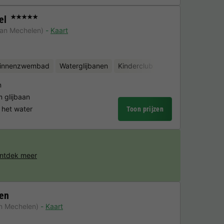
el
★★★★★
an Mechelen)
Kaart
binnenzwembad
Waterglijbanen
Kinderclub
Fietsverhuur
Wat
n
glijbaan
 het water
Toon prijzen
ntdek meer
en
n Mechelen)
Kaart