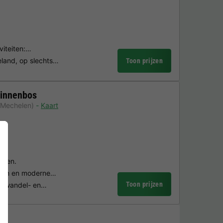
iviteiten:…
teland, op slechts…
Toon prijzen
winnenbos
 Mechelen)
Kaart
turen.
tsen en moderne…
Toon prijzen
ge wandel- en…