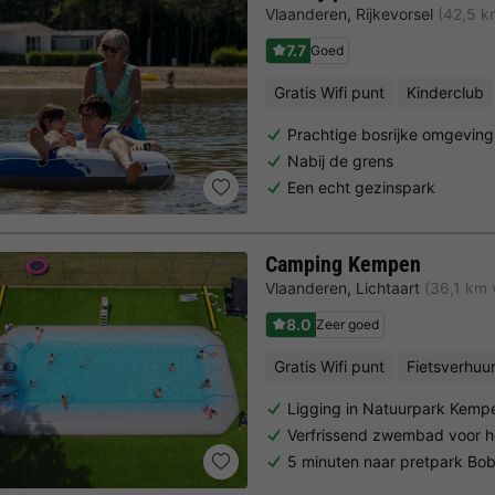
Vlaanderen
,
Rijkevorsel
(42,5 k
7.7
Goed
Gratis Wifi punt
Kinderclub
Prachtige bosrijke omgeving
Nabij de grens
Een echt gezinspark
Camping Kempen
Vlaanderen
,
Lichtaart
(36,1 km
8.0
Zeer goed
Gratis Wifi punt
Fietsverhuu
Ligging in Natuurpark Kemp
Verfrissend zwembad voor he
5 minuten naar pretpark Bo