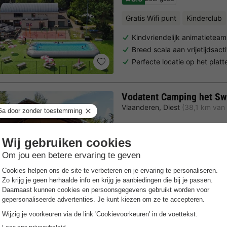
Gratis Wifi punt
Kinderclub
Kindvriendelijk animatieteam
Breed scala aan vrijetijdsact
Perfecte locatie op het plat
Vodatent Camping het S
Vlaanderen
,
Diest
(38,1 km van
Kinderclub
Beleef kindvriendelijke avon
Comfortabele kampeerplaa
Natuurparadijs met prachti
Trustpilot beoordelingen