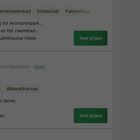
binnenzwembad
Kinderclub
Fietsverhuur
ng tot Avonturenpark…
rk en het zwembad…
Kalmthoutse Heide
Toon prijzen
 van Mechelen)
Kaart
r
Waterattracties
 terras
ten
Toon prijzen