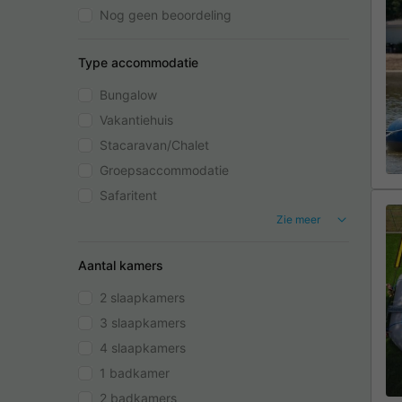
Nog geen beoordeling
Type accommodatie
Bungalow
Vakantiehuis
Stacaravan/Chalet
Groepsaccommodatie
Safaritent
Zie meer
Aantal kamers
2 slaapkamers
3 slaapkamers
4 slaapkamers
1 badkamer
2 badkamers