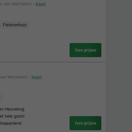
m van Mechelen)
Kaart
Fietsverhuur
Toon prijzen
 van Mechelen)
Kaart
r
en Heuvelrug
t hele gezin
bbejaanland
Toon prijzen