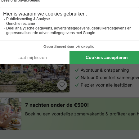
Al 10.064+ reizigers gingen je voor! —
„Al vakantie bij 
Vodatent Camping Siësta
Vlaanderen
,
Wechelderzande
(
6.5
Voldoende
Gratis Wifi punt
Avontuur & ontspanning
Natuur & comfort samenge
Plezier voor alle leeftijden
7 nachten onder de €500!
Boek nu een voordelige zomervakantie & profiteer aan