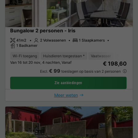
Bungalow 2 personen - Iris
41m2
2 Volwassenen
1 Slaapkamers
1 Badkamer
Wi-Fi toegang
Huisdieren toegestaan *
Vaatwasser
Vriezer
K
Van 16 tot 20 nov, 4 nachten, Vanaf
€ 198,60
€ 99
Excl.
toeslagen op basis van 2 personen
Zie aanbiedingen
Meer weten