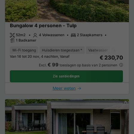
Bungalow 4 personen - Tulp
52m2
4 Volwassenen
2 Slaapkamers
1 Badkamer
Wi-Fi toegang
Huisdieren toegestaan *
Vaatwasser
Vriezer
K
Van 16 tot 20 nov, 4 nachten, Vanaf
€ 230,70
€ 99
Excl.
toeslagen op basis van 2 personen
Zie aanbiedingen
Meer weten