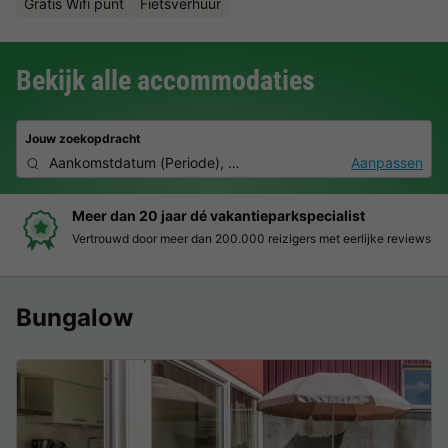
Gratis Wifi punt
Fietsverhuur
Bekijk alle accommodaties
Jouw zoekopdracht
Aankomstdatum
(
Periode
),
2 personen, 0 huisdier
Aanpassen
list
Boek eenvoudig en zonder stress
eerlijke reviews
Duidelijke prijzen, moeiteloos boeken en veilig
Bungalow