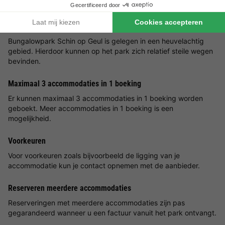
Goed om
te weten
Belangrijke informatie
Bungalowpark Schin op Geul is gelegen in een heuvelachtig
gebied. Hierdoor kunnen op het park zich relatief steile wegen
bevinden.
Maximaal 3 accommodaties in 1 boeking
Er kunnen maximaal 3 accommodaties in 1 boeking worden
geboekt. Meer accommodaties in 1 boeking is een
mogelijkheid.
Voorkeuren
Voor voorkeuren zoals bijvoorbeeld de ligging van je
accommodatie kun je contact opnemen met de aanbieder.
Reserveren meerdere accommodaties
Reserveringen met meerdere accommodaties zijn pas
gegarandeerd wanneer u een factuur vanuit het park ontvangt.