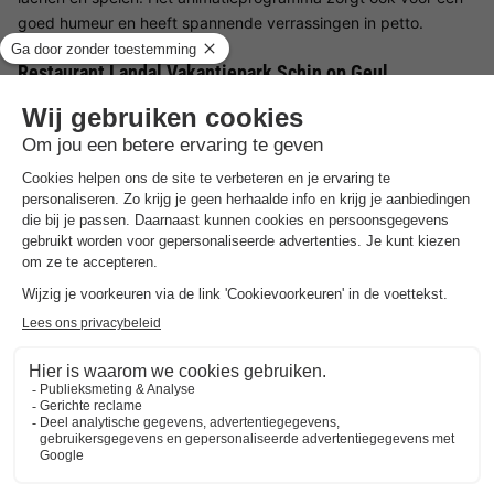
goed humeur en heeft spannende verrassingen in petto.
Restaurant Landal Vakantiepark Schin op Geul
Honger na een actieve dag? Geen probleem! In het
parkrestaurant kun je gezellig met het hele gezin eten. Of het
nu gaat om een snelle snack of een uitgebreid diner, hier vind
je een keur aan gerechten voor jong en oud. De snackbar biedt
een praktisch alternatief als je tussendoor trek hebt.
Omgeving van Landal Vakantiepark Schin op Geul
De omgeving van Schin op Geul is ideaal voor
natuurliefhebbers en familie-uitjes. Maak een wandeling of
fietstocht door het heuvelachtige Limburg, verken het
charmante Valkenburg met zijn kasteelruïnes en beroemde
mergelgrotten of breng een dagje door in het nabijgelegen
Maastricht. Een uitstapje naar Aken of de Belgische grens is
ook snel gemaakt - drie landen liggen hier heel dicht bij elkaar.