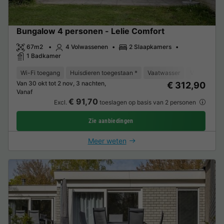
Bungalow 4 personen - Lelie Comfort
67m2
4 Volwassenen
2 Slaapkamers
1 Badkamer
Wi-Fi toegang
Huisdieren toegestaan *
Vaatwasser
Vriezer
K
Van 30 okt tot 2 nov, 3 nachten,
€ 312,90
Vanaf
€ 91,70
Excl.
toeslagen op basis van 2 personen
Zie aanbiedingen
Meer weten