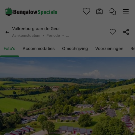
Valkenburg aan de Geul
Aankomstdatum
Periode
2 personen, 0 huisdier
Foto's
Accommodaties
Omschrijving
Voorzieningen
R