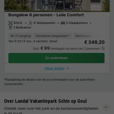
Bungalow 6 personen - Lelie Comfort
80m2
6 Volwassenen
3 Slaapkamers
2 Badkamer
Wi-Fi toegang
Huisdieren toegestaan *
Vaatwasser
Vriezer
K
Van 9 tot 13 nov, 4 nachten, Vanaf
€ 348,20
€ 99
Excl.
toeslagen op basis van 2 personen
Zie aanbiedingen
Meer weten
*Raadpleeg de details van de accommodatie voor de specifieke
voorwaarden.
Over Landal Vakantiepark Schin op Geul
Ontdek meer over het park en de bezienswaardigheden
in de buurt.