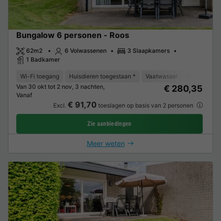
Bungalow 6 personen - Roos
62m2
6 Volwassenen
3 Slaapkamers
1 Badkamer
Wi-Fi toegang
Huisdieren toegestaan *
Vaatwasser
Vriezer
K
Van 30 okt tot 2 nov, 3 nachten,
€ 280,35
Vanaf
€ 91,70
Excl.
toeslagen op basis van 2 personen
Zie aanbiedingen
Meer weten