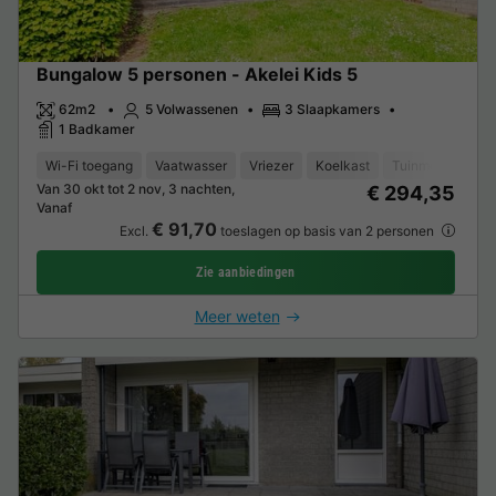
Bungalow 5 personen - Akelei Kids 5
62m2
5 Volwassenen
3 Slaapkamers
1 Badkamer
Wi-Fi toegang
Vaatwasser
Vriezer
Koelkast
Tuinmeubelen
Van 30 okt tot 2 nov, 3 nachten,
€ 294,35
Vanaf
€ 91,70
Excl.
toeslagen op basis van 2 personen
Zie aanbiedingen
Meer weten