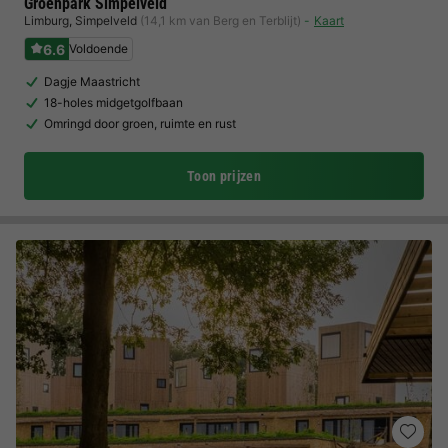
Groenpark Simpelveld
Limburg
,
Simpelveld
(14,1 km van Berg en Terblijt)
Kaart
6.6
Voldoende
Dagje Maastricht
18-holes midgetgolfbaan
Omringd door groen, ruimte en rust
Toon prijzen