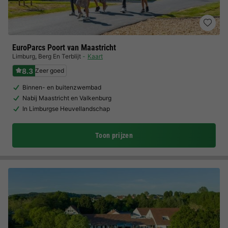
EuroParcs Poort van Maastricht
Limburg
,
Berg En Terblijt
Kaart
8.3
Zeer goed
Binnen- en buitenzwembad
Nabij Maastricht en Valkenburg
In Limburgse Heuvellandschap
Toon prijzen