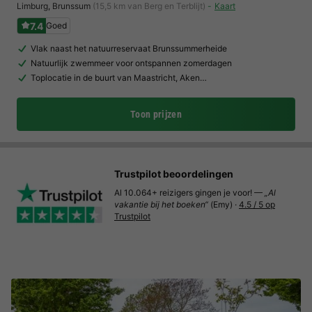
Limburg
,
Brunssum
(15,5 km van Berg en Terblijt)
Kaart
7.4
Goed
Vlak naast het natuurreservaat Brunssummerheide
Natuurlijk zwemmeer voor ontspannen zomerdagen
Toplocatie in de buurt van Maastricht, Aken…
Toon prijzen
Trustpilot beoordelingen
Al 10.064+ reizigers gingen je voor! —
„Al
vakantie bij het boeken“
(Emy) ·
4.5 / 5 op
Trustpilot