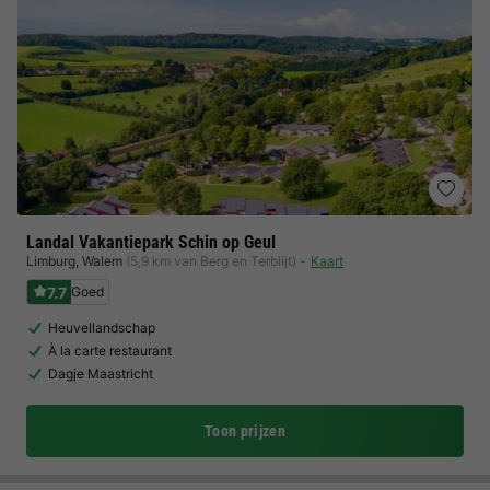
Landal Vakantiepark Schin op Geul
Limburg
,
Walem
(5,9 km van Berg en Terblijt)
Kaart
7.7
Goed
Heuvellandschap
À la carte restaurant
Dagje Maastricht
Toon prijzen