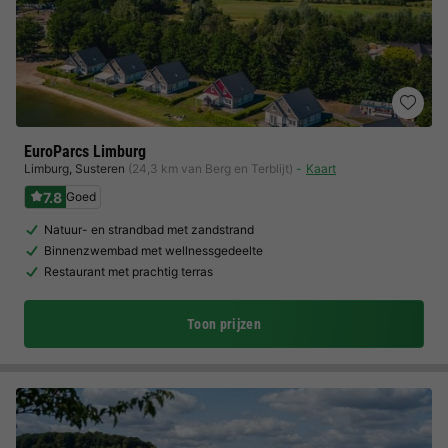
EuroParcs Limburg
Limburg
,
Susteren
(24,3 km van Berg en Terblijt)
Kaart
7.8
Goed
Natuur- en strandbad met zandstrand
Binnenzwembad met wellnessgedeelte
Restaurant met prachtig terras
Toon prijzen