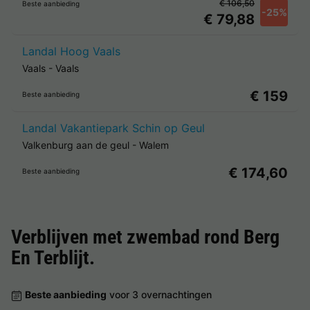
€ 106,50
Beste aanbieding
-25%
€ 79,88
Landal Hoog Vaals
Vaals
-
Vaals
€ 159
Beste aanbieding
Landal Vakantiepark Schin op Geul
Valkenburg aan de geul
-
Walem
€ 174,60
Beste aanbieding
Verblijven met zwembad rond
Berg
En Terblijt
.
Beste aanbieding
voor 3 overnachtingen