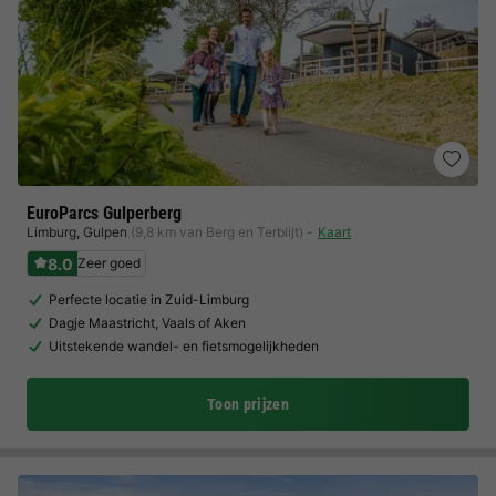
EuroParcs Gulperberg
Limburg
,
Gulpen
(9,8 km van Berg en Terblijt)
Kaart
8.0
Zeer goed
Perfecte locatie in Zuid-Limburg
Dagje Maastricht, Vaals of Aken
Uitstekende wandel- en fietsmogelijkheden
Toon prijzen