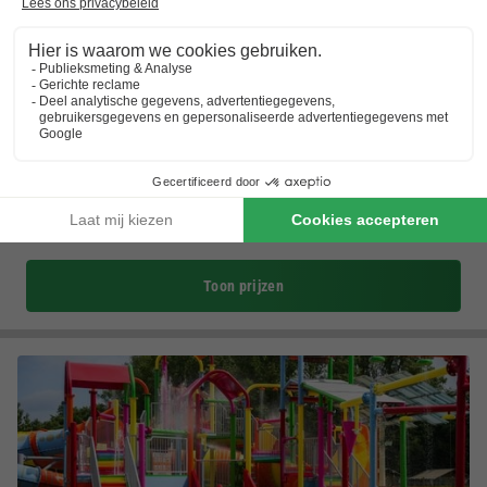
Landal Kasteeldomein De Cauberg
Limburg
,
Valkenburg
(2,7 km van Berg en Terblijt)
Kaart
8.1
Zeer goed
Luxe vakantiehuizen met panoramisch uitzicht…
Perfecte locatie voor cultuur- en natuurliefhebbers…
Sauna en wellnessresort Thermae 2000
Toon prijzen