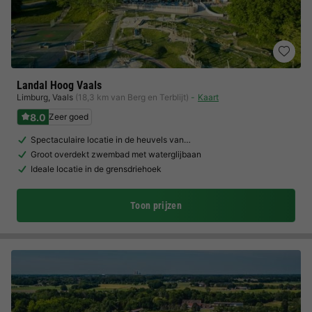
Landal Hoog Vaals
Limburg
,
Vaals
(18,3 km van Berg en Terblijt)
Kaart
8.0
Zeer goed
Spectaculaire locatie in de heuvels van…
Groot overdekt zwembad met waterglijbaan
Ideale locatie in de grensdriehoek
Toon prijzen