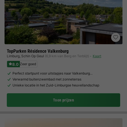
TopParken Résidence Valkenburg
Limburg
,
Schin Op Geul
(6,9 km van Berg en Terblijt)
Kaart
8.0
Zeer goed
Perfect startpunt voor uitstapjes naar Valkenburg…
Verwarmd buitenzwembad met zonneterras
Unieke locatie in het Zuid-Limburgse heuvellandschap
Toon prijzen