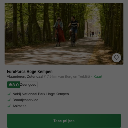
EuroParcs Hoge Kempen
Vlaanderen
,
Zutendaal
(17,9 km van Berg en Terblijt)
Kaart
8.0
Zeer goed
Nabij Nationaal Park Hoge Kempen
Broodjesservice
Animatie
Toon prijzen