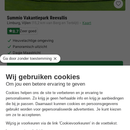
Summio Vakantiepark Reevallis
Limburg
,
Vijlen
(15,2 km van Berg en Terblijt)
Kaart
8.7
Zeer goed
Heuvelachtige omgeving
Panoramisch uitzicht
Dagje Maastricht
Toon prijzen