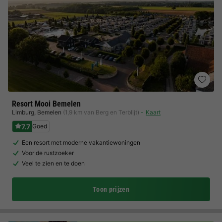
Resort Mooi Bemelen
Limburg
,
Bemelen
(1,9 km van Berg en Terblijt)
Kaart
7.7
Goed
Een resort met moderne vakantiewoningen
Voor de rustzoeker
Veel te zien en te doen
Toon prijzen