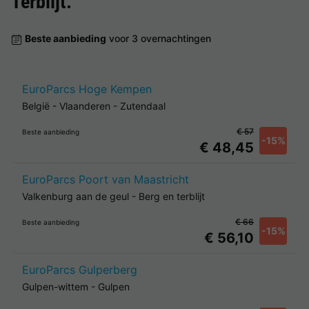
Terblijt
.
Beste aanbieding
voor 3 overnachtingen
EuroParcs Hoge Kempen
België
-
Vlaanderen
-
Zutendaal
€ 57
Beste aanbieding
-15%
€ 48,45
EuroParcs Poort van Maastricht
Valkenburg aan de geul
-
Berg en terblijt
€ 66
Beste aanbieding
-15%
€ 56,10
EuroParcs Gulperberg
Gulpen-wittem
-
Gulpen