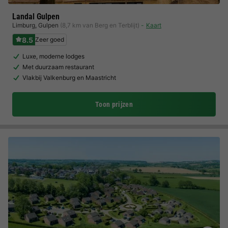
Landal Gulpen
Limburg
,
Gulpen
(8,7 km van Berg en Terblijt)
Kaart
8.5
Zeer goed
Luxe, moderne lodges
Met duurzaam restaurant
Vlakbij Valkenburg en Maastricht
Toon prijzen