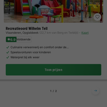
Recreatieoord Wilhelm Tell
Vlaanderen
,
Opglabbeek
(22,7 km van Berg en Terblijt)
Kaart
6.9
Voldoende
Culinaire verwennerij en comfort onder de…
Speelavonturen voor kinderen
Waterpret bij elk weer
Toon prijzen
1
2