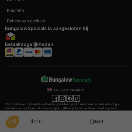
Klachten
Beheer van cookies
BungalowSpecials is aangesloten bij
Betaalmogelijkheden
Taal veranderen
Door te boeken bij BungalowSpecials profiteer je van meer dan 20 jaar ervaring en
een ruim aanbod aan vakantieverblijven. Alle prijzen zijn actuele vanaf prijzen en
worden per accommodatie o.b.v. plaats- en beschikbaarheid weergegeven. Deze
prijzen zijn inclusief btw en exclusief reserveringskosten, verplichte toeslagen per
persoon (per nacht) en eventuele toeristenbelasting. Door middel van cookies willen
Filter
Kaart
wij je zo goed mogelijk van dienst zijn.