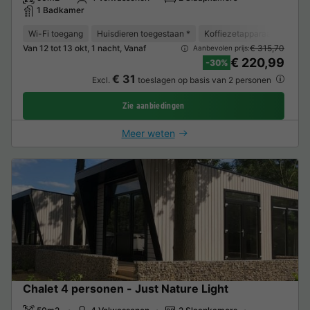
1 Badkamer
Wi-Fi toegang
Huisdieren toegestaan *
Koffiezetapparaat
Vaat
Van 12 tot 13 okt, 1 nacht, Vanaf
€ 315,70
Aanbevolen prijs:
€ 220,99
-30%
€ 31
Excl.
toeslagen op basis van 2 personen
Zie aanbiedingen
Meer weten
Chalet 4 personen - Just Nature Light