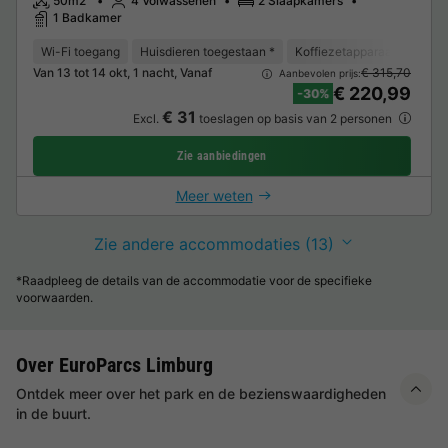
50m2
4 Volwassenen
2 Slaapkamers
1 Badkamer
Wi-Fi toegang
Huisdieren toegestaan *
Koffiezetapparaat
Vaat
Van 13 tot 14 okt, 1 nacht, Vanaf
€ 315,70
Aanbevolen prijs:
€ 220,99
-30%
€ 31
Excl.
toeslagen op basis van 2 personen
Zie aanbiedingen
Meer weten
Zie andere accommodaties (13)
*Raadpleeg de details van de accommodatie voor de specifieke
voorwaarden.
Over EuroParcs Limburg
Ontdek meer over het park en de bezienswaardigheden
in de buurt.