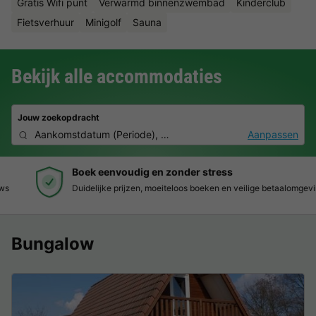
Gratis Wifi punt
Verwarmd binnenzwembad
Kinderclub
Fietsverhuur
Minigolf
Sauna
Bekijk alle accommodaties
Jouw zoekopdracht
Aankomstdatum
(
Periode
),
2 personen, 0 huisdier
Aanpassen
Boek eenvoudig en zonder stress
Duidelijke prijzen, moeiteloos boeken en veilige betaalomgeving
Bungalow