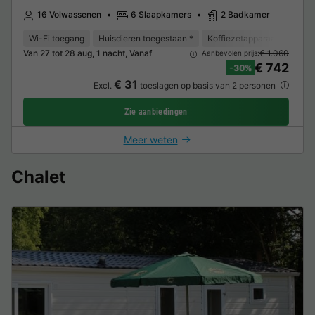
16 Volwassenen
6 Slaapkamers
2 Badkamer
Wi-Fi toegang
Huisdieren toegestaan *
Koffiezetapparaat
Vaat
Van 27 tot 28 aug, 1 nacht, Vanaf
€ 1.060
Aanbevolen prijs:
€ 742
-30%
€ 31
Excl.
toeslagen op basis van 2 personen
Zie aanbiedingen
Meer weten
Chalet