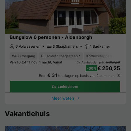
Bungalow 6 personen - Aldenborgh
6 Volwassenen
3 Slaapkamers
1 Badkamer
Wi-Fi toegang
Huisdieren toegestaan *
Koffiezetapparaat
Vaat
Van 10 tot 11 nov, 1 nacht, Vanaf
€ 357,50
Aanbevolen prijs:
€ 250,25
-30%
€ 31
Excl.
toeslagen op basis van 2 personen
Zie aanbiedingen
Meer weten
Vakantiehuis