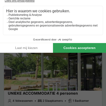
Zie aanbiedingen
Meer weten
Zie andere accommodaties (1)
Tiny House
UNIEKE ACCOMMODATIE 4 personen
4 Volwassenen
2 Slaapkamers
1 Badkamer