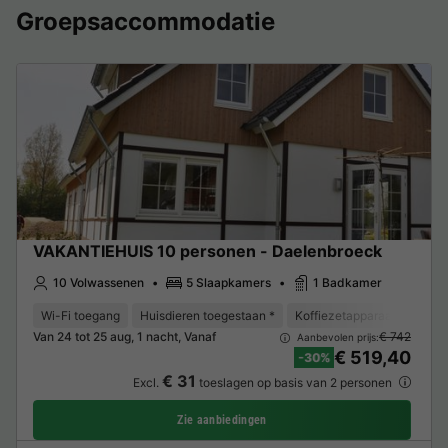
Groepsaccommodatie
VAKANTIEHUIS 10 personen - Daelenbroeck
10 Volwassenen
5 Slaapkamers
1 Badkamer
Wi-Fi toegang
Huisdieren toegestaan *
Koffiezetapparaat
Vaat
Van 24 tot 25 aug, 1 nacht, Vanaf
€ 742
Aanbevolen prijs:
€ 519,40
-30%
€ 31
Excl.
toeslagen op basis van 2 personen
Zie aanbiedingen