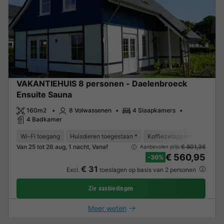
VAKANTIEHUIS 8 personen - Daelenbroeck
Ensuite Sauna
160m2
8 Volwassenen
4 Slaapkamers
4 Badkamer
Wi-Fi toegang
Huisdieren toegestaan *
Koffiezetapparaat
Vaat
Van 25 tot 26 aug, 1 nacht, Vanaf
€ 801,36
Aanbevolen prijs:
€ 560,95
-30%
€ 31
Excl.
toeslagen op basis van 2 personen
Zie aanbiedingen
Meer weten