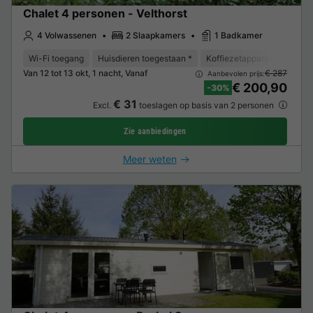
Chalet 4 personen - Velthorst
4 Volwassenen
2 Slaapkamers
1 Badkamer
Wi-Fi toegang
Huisdieren toegestaan *
Koffiezetapparaat
Vaat
Van 12 tot 13 okt, 1 nacht, Vanaf
€ 287
Aanbevolen prijs:
€ 200,90
-30%
€ 31
Excl.
toeslagen op basis van 2 personen
Zie aanbiedingen
Meer weten