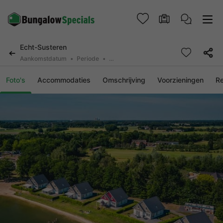
Echt-Susteren
Aankomstdatum
Periode
2 personen, 0 huisdier
Foto's
Accommodaties
Omschrijving
Voorzieningen
R