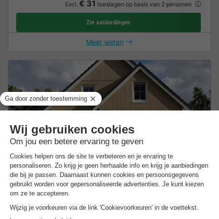
€ 31
Excl.
toeslagen op basis van 2 personen
Zie aanbiedingen
Meer weten
VAKANTIEHUIS 14 personen - Daelenbroeck 14
14 Volwassenen
6 Slaapkamers
3 Badkamer
Wi-Fi toegang
Huisdieren toegestaan *
Koffiezetapparaat
Vriez
Van 25 tot 26 aug, 1 nacht, Vanaf
€ 964,60
Aanbevolen prijs:
€ 675,22
-30%
€ 31
Excl.
toeslagen op basis van 2 personen