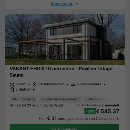
Meer weten
VAKANTIEHUIS 10 personen - Pavilion l'etage
Sauna
95m2
10 Volwassenen
5 Slaapkamers
3 Badkamer
Wi-Fi toegang
Huisdieren toegestaan *
Koffiezetapparaat
Vaat
Van 28 tot 29 aug, 1 nacht, Vanaf
€ 779,10
Aanbevolen prijs:
€ 545,37
-30%
€ 31
Excl.
toeslagen op basis van 2 personen
Zie aanbiedingen