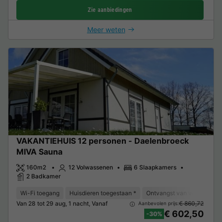
Zie aanbiedingen
Meer weten
VAKANTIEHUIS 12 personen - Daelenbroeck
MIVA Sauna
160m2
12 Volwassenen
6 Slaapkamers
2 Badkamer
Wi-Fi toegang
Huisdieren toegestaan *
Ontvangst van verminderde 
Van 28 tot 29 aug, 1 nacht, Vanaf
€ 860,72
Aanbevolen prijs:
€ 602,50
-30%