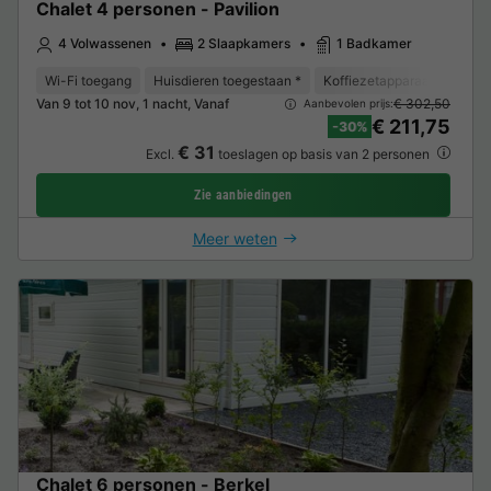
Chalet 4 personen - Pavilion
4 Volwassenen
2 Slaapkamers
1 Badkamer
Wi-Fi toegang
Huisdieren toegestaan *
Koffiezetapparaat
Vaat
Van 9 tot 10 nov, 1 nacht, Vanaf
€ 302,50
Aanbevolen prijs:
€ 211,75
-30%
€ 31
Excl.
toeslagen op basis van 2 personen
Zie aanbiedingen
Meer weten
Chalet 6 personen - Berkel