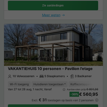
Zie aanbiedingen
Meer weten
VAKANTIEHUIS 10 personen - Pavilion l'etage
10 Volwassenen
5 Slaapkamers
3 Badkamer
Wi-Fi toegang
Huisdieren toegestaan *
Koffiezetapparaat
Vaat
Van 27 tot 28 aug, 1 nacht, Vanaf
€ 801,36
Aanbevolen prijs:
€ 560,95
-30%
€ 31
Excl.
toeslagen op basis van 2 personen