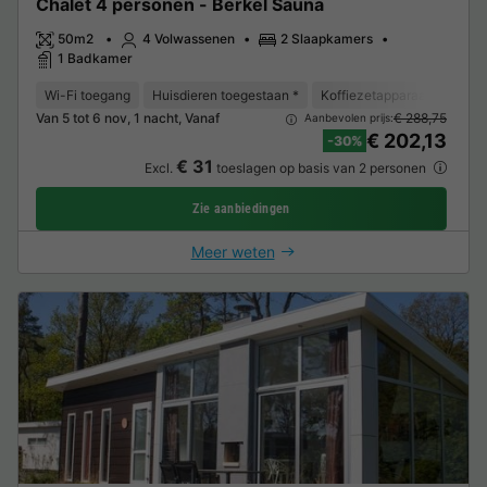
Chalet 4 personen - Berkel Sauna
50m2
4 Volwassenen
2 Slaapkamers
1 Badkamer
Wi-Fi toegang
Huisdieren toegestaan *
Koffiezetapparaat
Vriez
Van 5 tot 6 nov, 1 nacht, Vanaf
€ 288,75
Aanbevolen prijs:
€ 202,13
-30%
€ 31
Excl.
toeslagen op basis van 2 personen
Zie aanbiedingen
Meer weten