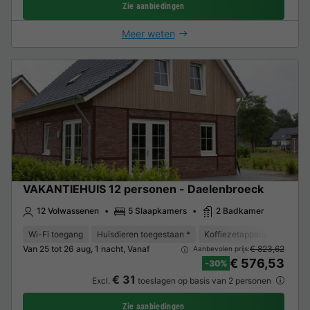
Zie aanbiedingen
Meer weten
VAKANTIEHUIS 12 personen - Daelenbroeck
12 Volwassenen
5 Slaapkamers
2 Badkamer
Wi-Fi toegang
Huisdieren toegestaan *
Koffiezetapparaat
Vaat
Van 25 tot 26 aug, 1 nacht, Vanaf
€ 823,62
Aanbevolen prijs:
€ 576,53
-30%
€ 31
Excl.
toeslagen op basis van 2 personen
Zie aanbiedingen