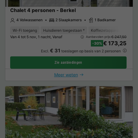
Chalet 4 personen - Berkel
4 Volwassenen
2 Slaapkamers
1 Badkamer
Wi-Fi toegang
Huisdieren toegestaan *
Koffiezetapparaat
Vriez
Van 4 tot 5 nov, 1 nacht, Vanaf
€ 247,50
Aanbevolen prijs:
€ 173,25
-30%
€ 31
Excl.
toeslagen op basis van 2 personen
Zie aanbiedingen
Meer weten