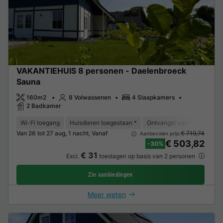
VAKANTIEHUIS 8 personen - Daelenbroeck
Sauna
160m2
8 Volwassenen
4 Slaapkamers
2 Badkamer
Wi-Fi toegang
Huisdieren toegestaan *
Ontvangst van verminderde 
Van 26 tot 27 aug, 1 nacht, Vanaf
€ 719,74
Aanbevolen prijs:
€ 503,82
-30%
€ 31
Excl.
toeslagen op basis van 2 personen
Zie aanbiedingen
Meer weten