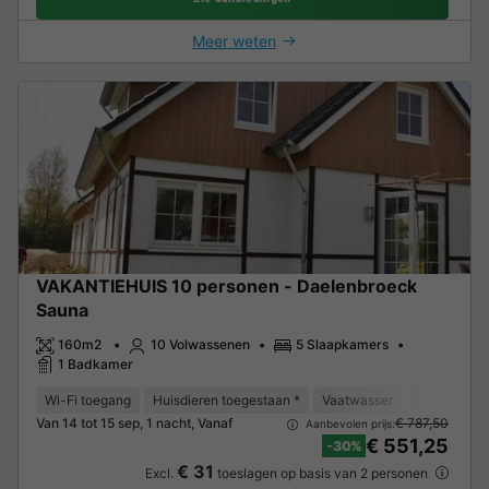
Meer weten
VAKANTIEHUIS 10 personen - Daelenbroeck
Sauna
160m2
10 Volwassenen
5 Slaapkamers
1 Badkamer
Wi-Fi toegang
Huisdieren toegestaan *
Vaatwasser
Vriezer
K
Van 14 tot 15 sep, 1 nacht, Vanaf
€ 787,50
Aanbevolen prijs:
€ 551,25
-30%
€ 31
Excl.
toeslagen op basis van 2 personen