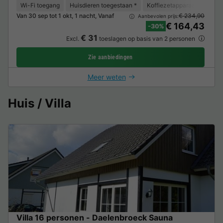
Wi-Fi toegang
Huisdieren toegestaan *
Koffiezetapparaat
Koelk
Van 30 sep tot 1 okt, 1 nacht, Vanaf
€ 234,90
Aanbevolen prijs:
€ 164,43
-30%
€ 31
Excl.
toeslagen op basis van 2 personen
Zie aanbiedingen
Meer weten
Huis / Villa
Villa 16 personen - Daelenbroeck Sauna