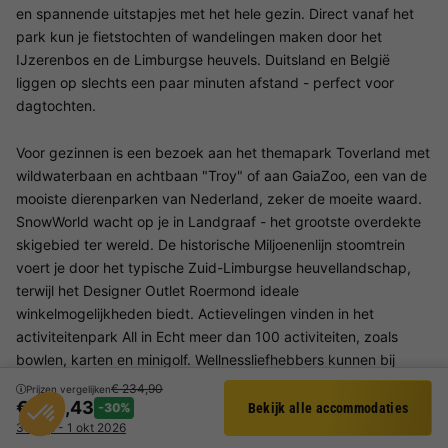
en spannende uitstapjes met het hele gezin. Direct vanaf het
park kun je fietstochten of wandelingen maken door het
IJzerenbos en de Limburgse heuvels. Duitsland en België
liggen op slechts een paar minuten afstand - perfect voor
dagtochten.
Voor gezinnen is een bezoek aan het themapark Toverland met
wildwaterbaan en achtbaan "Troy" of aan GaiaZoo, een van de
mooiste dierenparken van Nederland, zeker de moeite waard.
SnowWorld wacht op je in Landgraaf - het grootste overdekte
skigebied ter wereld. De historische Miljoenenlijn stoomtrein
voert je door het typische Zuid-Limburgse heuvellandschap,
terwijl het Designer Outlet Roermond ideale
winkelmogelijkheden biedt. Actievelingen vinden in het
activiteitenpark All in Echt meer dan 100 activiteiten, zoals
bowlen, karten en minigolf. Wellnessliefhebbers kunnen bij
Thermae 2000 genieten van het thermale water, het
€ 234,90
Prijzen vergelijken
€ 164,43
saunalandschap en het uitzicht over de Limburgse heuvels.
-30%
Bekijk alle accommodaties
Filter
30 sep - 1 okt 2026