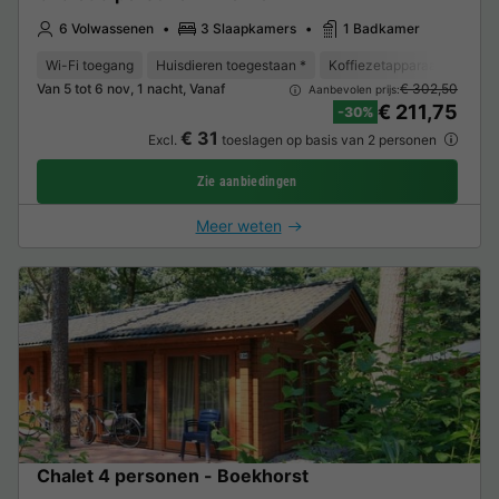
6 Volwassenen
3 Slaapkamers
1 Badkamer
Wi-Fi toegang
Huisdieren toegestaan *
Koffiezetapparaat
Vriez
Van 5 tot 6 nov, 1 nacht, Vanaf
€ 302,50
Aanbevolen prijs:
€ 211,75
-30%
€ 31
Excl.
toeslagen op basis van 2 personen
Zie aanbiedingen
Meer weten
Chalet 4 personen - Boekhorst