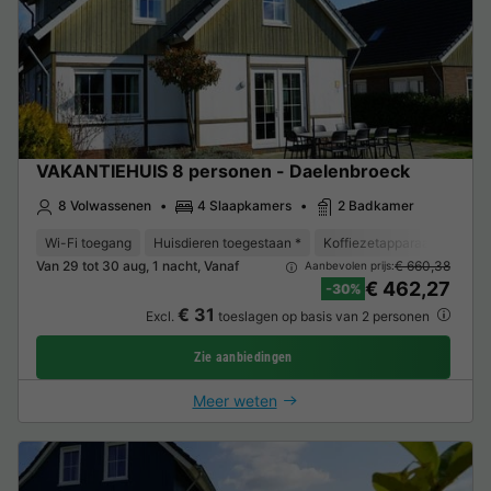
VAKANTIEHUIS 8 personen - Daelenbroeck
8 Volwassenen
4 Slaapkamers
2 Badkamer
Wi-Fi toegang
Huisdieren toegestaan *
Koffiezetapparaat
Vaat
Van 29 tot 30 aug, 1 nacht, Vanaf
€ 660,38
Aanbevolen prijs:
€ 462,27
-30%
€ 31
Excl.
toeslagen op basis van 2 personen
Zie aanbiedingen
Meer weten