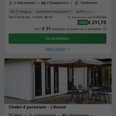
4 Volwassenen
2 Slaapkamers
1 Badkamer
Wi-Fi toegang
Huisdieren toegestaan *
Koffiezetapparaat
Vaat
Van 5 tot 6 nov, 1 nacht, Vanaf
€ 302,50
Aanbevolen prijs:
€ 211,75
-30%
€ 31
Excl.
toeslagen op basis van 2 personen
Zie aanbiedingen
Meer weten
Chalet 4 personen - L'Avenir
50m2
4 Volwassenen
2 Slaapkamers