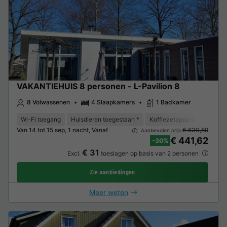
VAKANTIEHUIS 8 personen - L-Pavilion 8
8 Volwassenen
4 Slaapkamers
1 Badkamer
Wi-Fi toegang
Huisdieren toegestaan *
Koffiezetapparaat
Vaat
Van 14 tot 15 sep, 1 nacht, Vanaf
€ 630,89
Aanbevolen prijs:
€ 441,62
-30%
€ 31
Excl.
toeslagen op basis van 2 personen
Zie aanbiedingen
Meer weten