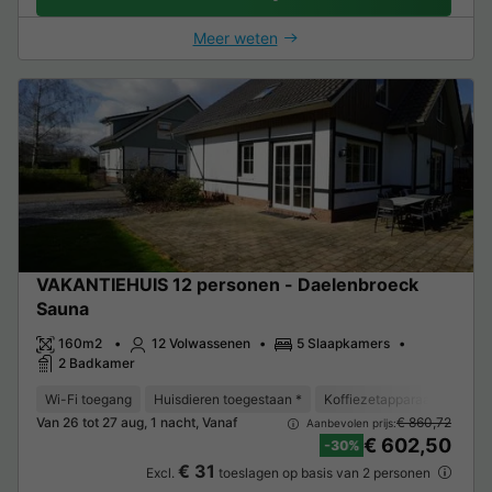
Meer weten
VAKANTIEHUIS 12 personen - Daelenbroeck
Sauna
160m2
12 Volwassenen
5 Slaapkamers
2 Badkamer
Wi-Fi toegang
Huisdieren toegestaan *
Koffiezetapparaat
Vaat
Van 26 tot 27 aug, 1 nacht, Vanaf
€ 860,72
Aanbevolen prijs:
€ 602,50
-30%
€ 31
Excl.
toeslagen op basis van 2 personen