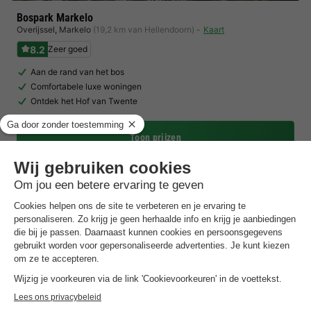
Bospark Markelo
Overijssel
,
Markelo
(19,2 km van Hellendoorn)
Kaart
8.2
Zeer goed
Aan de rand van het bos
Comfortabele luxe woningen
Ontdek het Hof van Twente
Toon prijzen