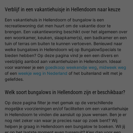
Verblijf in een vakantiehuisje in Hellendoorn naar keuze
Een vakantiehuis in Hellendoorn of bungalow is een
recreatiewoning dat men huurt om de vakantie door te
brengen. Een vakantiewoning beschikt over het algemeen over
een woonkamer, keuken, slaapkamer(s), een badkamer en een
tuin of terras om buiten te kunnen vertoeven. Benieuwd naar
welke bungalows in Hellendoorn wij op BungalowSpecials te
bieden hebben? Op deze pagina vind je een een divers en
veelzijdig aanbod aan vakantiehuizen in Hellendoorn. Ideaal
voor wanneer je een
goedkoop weekendje weg
,
midweek weg
of een
weekje weg in Nederland
of het buitenland wilt met je
geliefdes.
Welk soort bungalows in Hellendoorn zijn er beschikbaar?
Op deze pagina filter je met gemak op de verschillende
mogelijke voorzieningen en/of faciliteiten om een vakantiehuisje
in Hellendoorn te vinden die aansluit op jouw wensen. Ben je er
nog niet zeker van waar je precies naar op zoek bent? Wij
helpen je graag in Hellendoorn een bungalow te boeken. Wil jij
er op het laatste moment even tussenuit? Kies dan voor een