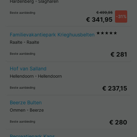
Hardenberg
-
Slagharen
€ 499,95
Beste aanbieding
-31%
€ 341,95
★★★★★
Familievakantiepark Krieghuusbelten
Raalte
-
Raalte
€ 281
Beste aanbieding
Hof van Salland
Hellendoorn
-
Hellendoorn
€ 237,15
Beste aanbieding
Beerze Bulten
Ommen
-
Beerze
€ 280
Beste aanbieding
Recreatiepark Kaps