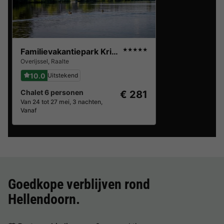
Familievakantiepark Krieghuusbelten
★★★★★
Overijssel
,
Raalte
10.0
Uitstekend
Chalet 6 personen
€ 281
Van 24 tot 27 mei, 3 nachten,
Vanaf
Goedkope verblijven rond
Hellendoorn
.