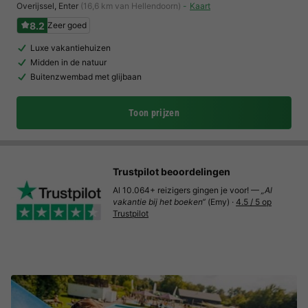
Overijssel
,
Enter
(16,6 km van Hellendoorn)
Kaart
8.2
Zeer goed
Luxe vakantiehuizen
Midden in de natuur
Buitenzwembad met glijbaan
Toon prijzen
Trustpilot beoordelingen
Al 10.064+ reizigers gingen je voor! —
„Al
vakantie bij het boeken“
(Emy) ·
4.5 / 5 op
Trustpilot