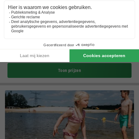
Vakantiepark Hölte
Overijssel
,
Rijssen
(12,3 km van Hellendoorn)
Kaart
6.8
Voldoende
Kanotocht
Comfortabel en kleinschalig park
Aan de Sallandse Heuvelrug
Toon prijzen