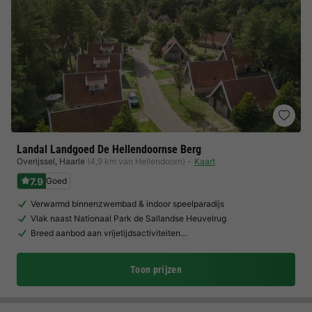
Landal Landgoed De Hellendoornse Berg
Overijssel
,
Haarle
(4,9 km van Hellendoorn)
Kaart
7.9
Goed
Verwarmd binnenzwembad & indoor speelparadijs
Vlak naast Nationaal Park de Sallandse Heuvelrug
Breed aanbod aan vrijetijdsactiviteiten…
Toon prijzen