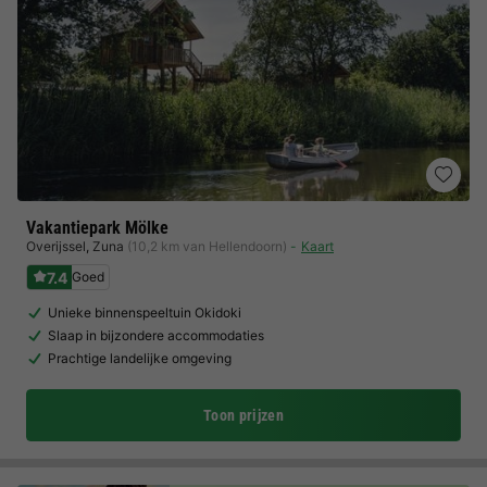
Vakantiepark Mölke
Overijssel
,
Zuna
(10,2 km van Hellendoorn)
Kaart
7.4
Goed
Unieke binnenspeeltuin Okidoki
Slaap in bijzondere accommodaties
Prachtige landelijke omgeving
Toon prijzen