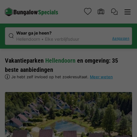
Waar ga je heen?
Aanpassen
Hellendoorn
Elke verblijfsduur
Vakantieparken
Hellendoorn
en omgeving: 35
beste aanbiedingen
Je hebt zelf invloed op het zoekresultaat.
Meer weten