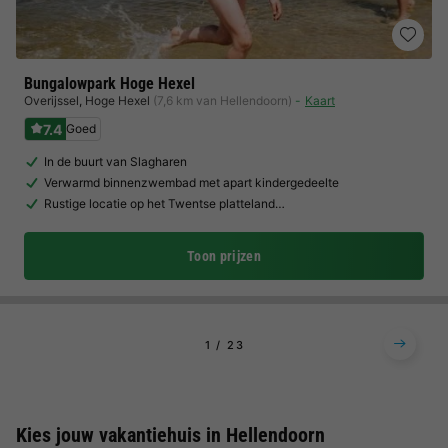
Bungalowpark Hoge Hexel
Overijssel
,
Hoge Hexel
(7,6 km van Hellendoorn)
Kaart
7.4
Goed
In de buurt van Slagharen
Verwarmd binnenzwembad met apart kindergedeelte
Rustige locatie op het Twentse platteland…
Toon prijzen
1
2
3
Kies jouw vakantiehuis in Hellendoorn