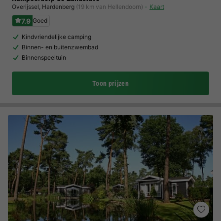
Overijssel
,
Hardenberg
(19 km van Hellendoorn)
Kaart
7.9
Goed
Kindvriendelijke camping
Binnen- en buitenzwembad
Binnenspeeltuin
Toon prijzen