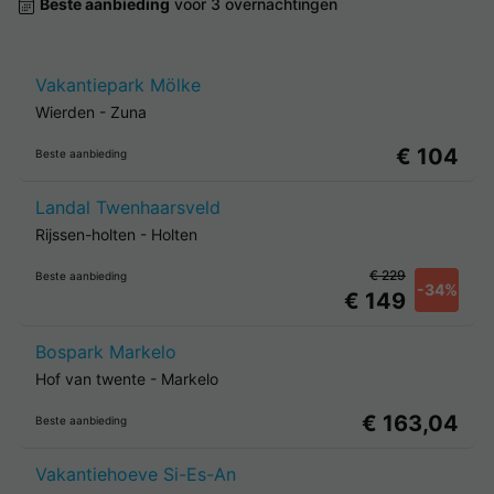
Beste aanbieding
voor 3 overnachtingen
Vakantiepark Mölke
Wierden
-
Zuna
€ 104
Beste aanbieding
Landal Twenhaarsveld
Rijssen-holten
-
Holten
€ 229
Beste aanbieding
-34%
€ 149
Bospark Markelo
Hof van twente
-
Markelo
€ 163,04
Beste aanbieding
Vakantiehoeve Si-Es-An