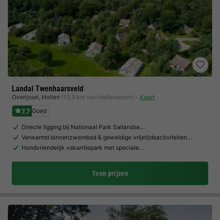
Landal Twenhaarsveld
Overijssel
,
Holten
(13,9 km van Hellendoorn)
Kaart
7.7
Goed
Directe ligging bij Nationaal Park Sallandse…
Verwarmd binnenzwembad & geweldige vrijetijdsactiviteiten…
Hondvriendelijk vakantiepark met speciale…
Toon prijzen