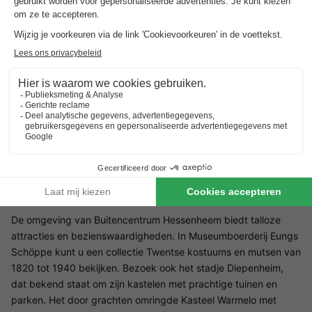
naar vorm. Klim en klauter op verschillende speeltoestellen en
ontdek boeiende weetjes over de dieren en insecten die je op
het pad tegenkomt.
Restaurants Buitencentrum Hessenheem
Voor een gezellig diner kunt u op het terrein van Hessenheem
terecht bij à la carte restaurant Bistro de Loep. Deze bistro
heeft een uitgebreide menukaart en serveert
seizoensspecialiteiten zoals wildgerechten, asperges en
mosselen.
Omgeving Buitencentrum Hessenheem
De omgeving van Buitencentrum Hessenheem biedt talloze
attracties en bezienswaardigheden. In Museumboerderij Eungs
Schöppe kunt u een collectie Twentse kostuums en mutsen van
1820 tot 1940 bekijken. Bezoek ook het stadje Diepenheim,
dat bekend staat om zijn kastelen met prachtige tuinen en
parken. Het door grachten omringde Kasteel Warmelo met