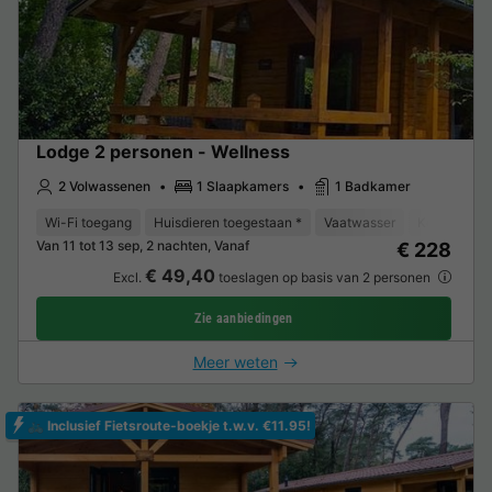
Lodge 2 personen - Wellness
2 Volwassenen
1 Slaapkamers
1 Badkamer
Wi-Fi toegang
Huisdieren toegestaan *
Vaatwasser
Koelkast
Van 11 tot 13 sep, 2 nachten, Vanaf
€ 228
€ 49,40
Excl.
toeslagen op basis van 2 personen
Zie aanbiedingen
Meer weten
🚲 Inclusief Fietsroute-boekje t.w.v. €11.95!