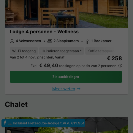
Lodge 4 personen - Wellness
4 Volwassenen
2 Slaapkamers
1 Badkamer
Wi-Fi toegang
Huisdieren toegestaan *
Koffiezetapparaat
Vaat
Van 2 tot 4 nov, 2 nachten, Vanaf
€ 258
€ 49,40
Excl.
toeslagen op basis van 2 personen
Zie aanbiedingen
Meer weten
Chalet
🚲 Inclusief Fietsroute-boekje t.w.v. €11.95!