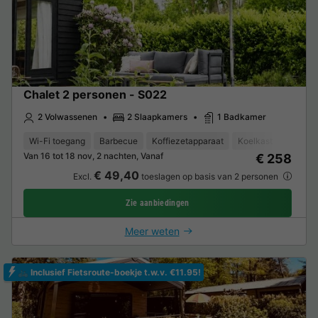
Chalet 2 personen - S022
2 Volwassenen
2 Slaapkamers
1 Badkamer
Wi-Fi toegang
Barbecue
Koffiezetapparaat
Koelkast
Tuinme
Van 16 tot 18 nov, 2 nachten, Vanaf
€ 258
€ 49,40
Excl.
toeslagen op basis van 2 personen
Zie aanbiedingen
Meer weten
🚲 Inclusief Fietsroute-boekje t.w.v. €11.95!