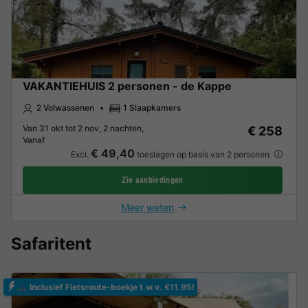
VAKANTIEHUIS 2 personen - de Kappe
2 Volwassenen
1 Slaapkamers
Van 31 okt tot 2 nov, 2 nachten,
€ 258
Vanaf
€ 49,40
Excl.
toeslagen op basis van 2 personen
Zie aanbiedingen
Meer weten
Safaritent
🚲 Inclusief Fietsroute-boekje t.w.v. €11.95!