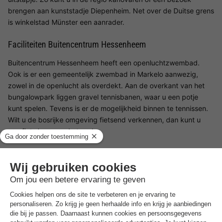
brengen aan kunststadje Diepenheim. Net over de Duitse grens
is winkelstad Münster een aanrader.
Faciliteiten Buitencentrum Hessenheem
Buitencentrum Hessenheem heeft een openluchtzwembad.
Ook is er een gemeentelijk zwembad in Markelo aanwezig,
zowel in de openlucht als overdekt. Aan de overkant van het
bungalowpark liggen gravel tennisbanen, waar u een potje
kunt spelen. Tevens is er de mogelijkheid binnen te tennissen.
Wilt u de bosrijke omgeving fietsend verkennen, dan kunt u
een fiets huren op het park.
Kinderfaciliteiten Buitencentrum Hessenheem
Het openluchtzwembad van het park is voorzien van een apart
kinderbad. Ga op avontuur langs het Eekhoornpad bij
Buitencentrum Hessenheem. Het Eekhoornpad heeft 10
spannende opdrachten verspreid over de route. Beweeg als
een eekhoorn, zoek verschillende blaadjes en spring van vorm