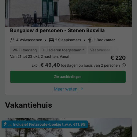
Bungalow 4 personen - Stenen Bosvilla
4 Volwassenen
2 Slaapkamers
1 Badkamer
Wi-Fi toegang
Huisdieren toegestaan *
Vaatwasser
Tuinmeubel
Van 21 tot 23 okt, 2 nachten, Vanaf
€ 220
€ 49,40
Excl.
toeslagen op basis van 2 personen
Zie aanbiedingen
Meer weten
Vakantiehuis
🚲 Inclusief Fietsroute-boekje t.w.v. €11.95!