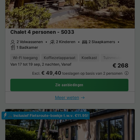
Chalet 4 personen - S033
2 Volwassenen
2 Kinderen
2 Slaapkamers
1 Badkamer
Wi-Fi toegang
Koffiezetapparaat
Koelkast
Tuinmeubelen
Ov
Van 17 tot 19 sep, 2 nachten, Vanaf
€ 268
€ 49,40
Excl.
toeslagen op basis van 2 personen
Zie aanbiedingen
Meer weten
🚲 Inclusief Fietsroute-boekje t.w.v. €11.95!