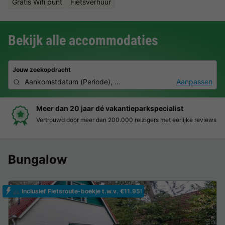
Gratis Wifi punt
Fietsverhuur
Bekijk alle accommodaties
Jouw zoekopdracht
Aankomstdatum
(
Periode
),
2 personen, 0 huisdier
Aanpassen
Boek eenvoudig en zonder stress
Duidelijke prijzen, moeiteloos boeken en veilige betaalomgeving
Bungalow
🚲 Inclusief Fietsroute-boekje t.w.v. €11.95!