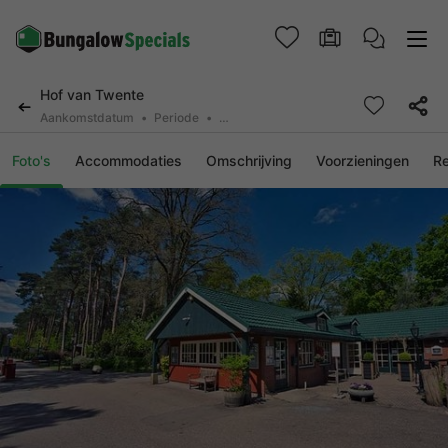
Hof van Twente
Aankomstdatum
Periode
2 personen, 0 huisdier
Foto's
Accommodaties
Omschrijving
Voorzieningen
R