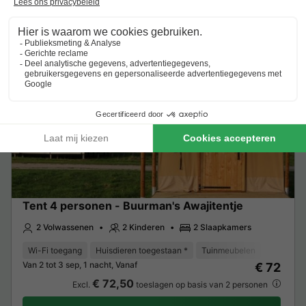
Meer weten
Tent
Tent 4 personen - Buurman's Awajitentje
2 Volwassenen
2 Kinderen
2 Slaapkamers
Wi-Fi toegang
Huisdieren toegestaan *
Tuinmeubelen
Van 2 tot 3 sep, 1 nacht, Vanaf
€ 72
€ 72,50
Excl.
toeslagen op basis van 2 personen