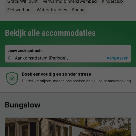
Gratis Wifi punt
Verwarmd binnenzwembad
Kinderclub
Fietsverhuur
Waterattracties
Sauna
Bekijk alle accommodaties
Jouw zoekopdracht
Aankomstdatum
(
Periode
),
2 personen, 0 huisdier
Aanpassen
Boek eenvoudig en zonder stress
Duidelijke prijzen, moeiteloos boeken en veilige betaalomgeving
Bungalow