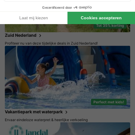
Tot 35% korting
Zuid Nederland
Profiteer nu van deze tijdelijke deals in Zuid Nederland!
Perfect met kids!
Vakantiepark met waterpark
Ervaar eindeloze waterpret & heerlijke verkoeling