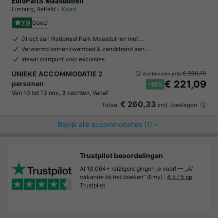
EuroParcs Maasduinen
Limburg
,
Belfeld
Kaart
7.9
Goed
Direct aan Nationaal Park Maasduinen met…
Verwarmd binnenzwembad & zandstrand aan…
Ideaal startpunt voor excursies
UNIEKE ACCOMMODATIE 2
€ 260,10
Aanbevolen prijs:
€ 221,09
personen
-15%
Van 10 tot 13 nov, 3 nachten, Vanaf
€ 260,33
Totaal
incl. toeslagen
Bekijk alle accommodaties (1)
Trustpilot beoordelingen
Al 10.064+ reizigers gingen je voor! —
„Al
vakantie bij het boeken“
(Emy) ·
4.5 / 5 op
Trustpilot