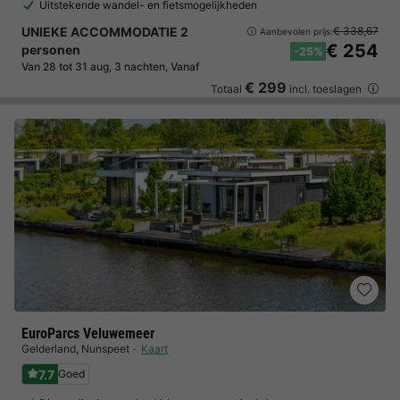
Uitstekende wandel- en fietsmogelijkheden
UNIEKE ACCOMMODATIE 2
€ 338,67
Aanbevolen prijs:
€ 254
personen
-25%
Van 28 tot 31 aug, 3 nachten, Vanaf
€ 299
Totaal
incl. toeslagen
EuroParcs Veluwemeer
Gelderland
,
Nunspeet
Kaart
7.7
Goed