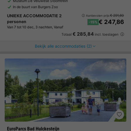
Museum De Veluwese Stoomtrein
In de buurt van Burgers Zoo
UNIEKE ACCOMMODATIE 2
€ 291,60
Aanbevolen prijs:
€ 247,86
personen
-15%
Van 7 tot 10 dec, 3 nachten, Vanaf
€ 285,84
Totaal
incl. toeslagen
Bekijk alle accommodaties (2)
EuroParcs Bad Hulckesteijn