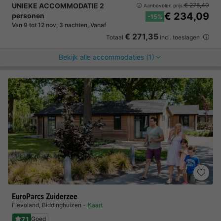
UNIEKE ACCOMMODATIE 2
€ 275,40
Aanbevolen prijs:
€ 234,09
personen
-15%
Van 9 tot 12 nov, 3 nachten, Vanaf
€ 271,35
Totaal
incl. toeslagen
Bekijk alle accommodaties (1)
EuroParcs Zuiderzee
Flevoland
,
Biddinghuizen
Kaart
7.1
Goed