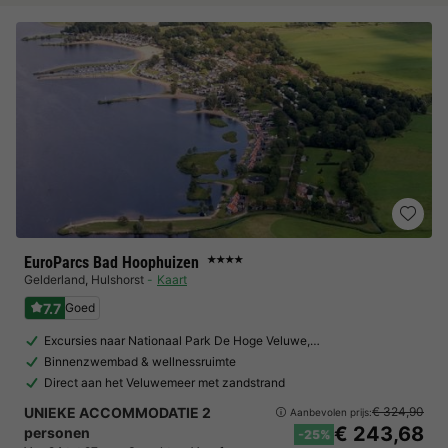
EuroParcs Bad Hoophuizen
★★★★
Gelderland
,
Hulshorst
Kaart
7.7
Goed
Excursies naar Nationaal Park De Hoge Veluwe,…
Binnenzwembad & wellnessruimte
Direct aan het Veluwemeer met zandstrand
UNIEKE ACCOMMODATIE 2
€ 324,90
Aanbevolen prijs:
€ 243,68
personen
-25%