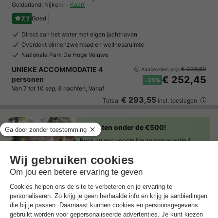
Gelderland
,
Nijkerk
Kaart
7.7
Goed
Direct aan het water met eigen jachthaven
Overdekt binnenzwembad en wellnessruimte
Nationale Park De Hoge Veluwe
UNIEKE ACCOMMODATIE 4
€ 336,60
Aanbevolen prijs:
€ 252,45
personen
-25%
Van 7 tot 10 sep, 3 nachten, Vanaf
€ 293,55
Totaal
incl. toeslagen
7 nachten onder de €500!
Boek nu een voordelige zomervakantie &
profiteer aan het zwembad!
Ontdek meer