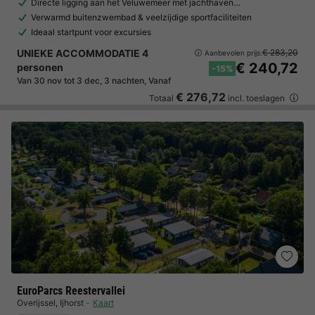
Directe ligging aan het Veluwemeer met jachthaven…
Verwarmd buitenzwembad & veelzijdige sportfaciliteiten
Ideaal startpunt voor excursies
UNIEKE ACCOMMODATIE 4
€ 283,20
Aanbevolen prijs:
€ 240,72
personen
-15%
Van 30 nov tot 3 dec, 3 nachten, Vanaf
€ 276,72
Totaal
incl. toeslagen
EuroParcs Reestervallei
Overijssel
,
Ijhorst
Kaart