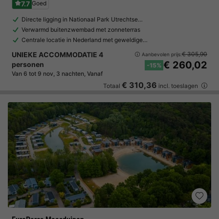
7.7
Goed
Directe ligging in Nationaal Park Utrechtse…
Verwarmd buitenzwembad met zonneterras
Centrale locatie in Nederland met geweldige…
UNIEKE ACCOMMODATIE 4
€ 305,90
Aanbevolen prijs:
€ 260,02
personen
-15%
Van 6 tot 9 nov, 3 nachten, Vanaf
€ 310,36
Totaal
incl. toeslagen