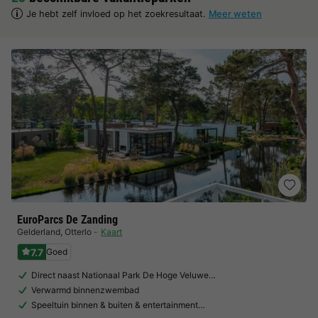
Je hebt zelf invloed op het zoekresultaat.
Meer weten
EuroParcs De Zanding
Gelderland
,
Otterlo
Kaart
7.7
Goed
Direct naast Nationaal Park De Hoge Veluwe…
Verwarmd binnenzwembad
Speeltuin binnen & buiten & entertainment…