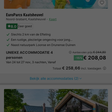
EuroParcs Kaatsheuvel
Noord-brabant
,
Kaatsheuvel
Kaart
8.0
Zeer goed
Slechts 2 km van de Efteling
Een rustige, plezierige omgeving voor jong…
Naast natuurpark Loonse en Drunense Duinen
UNIEKE ACCOMMODATIE 4
€ 244,80
Aanbevolen prijs:
€ 208,08
personen
-15%
Van 24 tot 27 nov, 3 nachten, Vanaf
€ 258,66
Totaal
incl. toeslagen
Bekijk alle accommodaties (2)