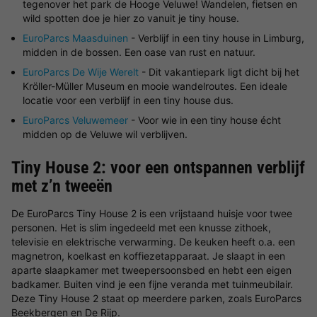
tegenover het park de Hooge Veluwe! Wandelen, fietsen en
wild spotten doe je hier zo vanuit je tiny house.
EuroParcs Maasduinen
- Verblijf in een tiny house in Limburg,
midden in de bossen. Een oase van rust en natuur.
EuroParcs De Wije Werelt
- Dit vakantiepark ligt dicht bij het
Kröller-Müller Museum en mooie wandelroutes. Een ideale
locatie voor een verblijf in een tiny house dus.
EuroParcs Veluwemeer
- Voor wie in een tiny house écht
midden op de Veluwe wil verblijven.
Tiny House 2: voor een ontspannen verblijf
met z’n tweeën
De EuroParcs Tiny House 2 is een vrijstaand huisje voor twee
personen. Het is slim ingedeeld met een knusse zithoek,
televisie en elektrische verwarming. De keuken heeft o.a. een
magnetron, koelkast en koffiezetapparaat. Je slaapt in een
aparte slaapkamer met tweepersoonsbed en hebt een eigen
badkamer. Buiten vind je een fijne veranda met tuinmeubilair.
Deze Tiny House 2 staat op meerdere parken, zoals EuroParcs
Beekbergen en De Rijp.