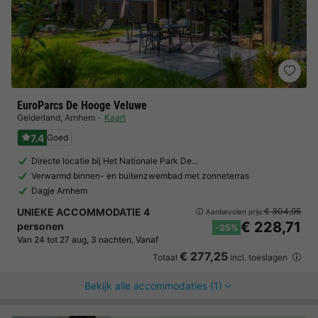
EuroParcs De Hooge Veluwe
Gelderland
,
Arnhem
Kaart
7.4
Goed
Directe locatie bij Het Nationale Park De…
Verwarmd binnen- en buitenzwembad met zonneterras
Dagje Arnhem
UNIEKE ACCOMMODATIE 4
€ 304,95
Aanbevolen prijs:
€ 228,71
personen
-25%
Van 24 tot 27 aug, 3 nachten, Vanaf
€ 277,25
Totaal
incl. toeslagen
Bekijk alle accommodaties (1)