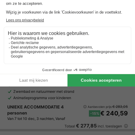
EuroParcs De Wije Werelt
Gelderland
,
Otterlo
Kaart
8.4
Zeer goed
Midden in de natuur van de Veluwe
Zwembad en natuurmeer met strand
Animatieprogramma voor kinderen
UNIEKE ACCOMMODATIE 4
€ 283,05
Aanbevolen prijs:
€ 240,59
personen
-15%
Van 7 tot 10 dec, 3 nachten, Vanaf
€ 277,85
Totaal
incl. toeslagen