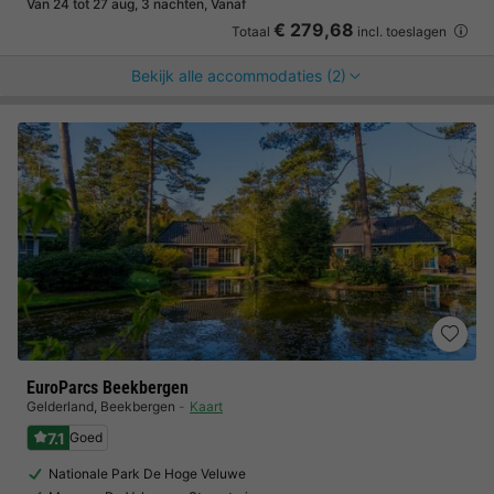
Van 24 tot 27 aug, 3 nachten, Vanaf
€ 279,68
Totaal
incl. toeslagen
Bekijk alle accommodaties (2)
EuroParcs Beekbergen
Gelderland
,
Beekbergen
Kaart
7.1
Goed
Nationale Park De Hoge Veluwe