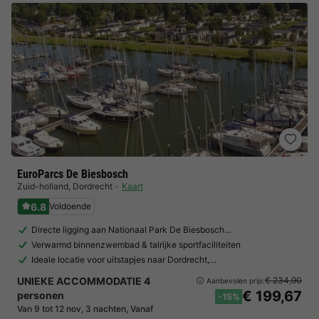
EuroParcs De Biesbosch
Zuid-holland
,
Dordrecht
Kaart
6.8
Voldoende
Directe ligging aan Nationaal Park De Biesbosch…
Verwarmd binnenzwembad & talrijke sportfaciliteiten
Ideale locatie voor uitstapjes naar Dordrecht,…
UNIEKE ACCOMMODATIE 4
€ 234,90
Aanbevolen prijs:
€ 199,67
personen
-15%
Van 9 tot 12 nov, 3 nachten, Vanaf