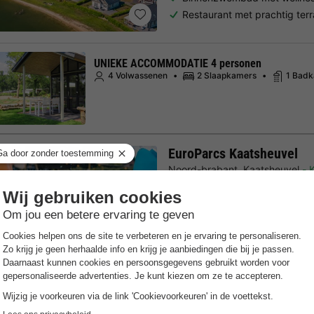
Restaurant met prachtig terr
UNIEKE ACCOMMODATIE 4 personen
4 Volwassenen
2 Slaapkamers
1 Bad
EuroParcs Kaatsheuvel
Noord-brabant
,
Kaatsheuvel
K
8.0
Zeer goed
Gratis Wifi punt
Verwarmd 
Slechts 2 km van de Efteling
Een rustige, plezierige omg
Naast natuurpark Loonse en