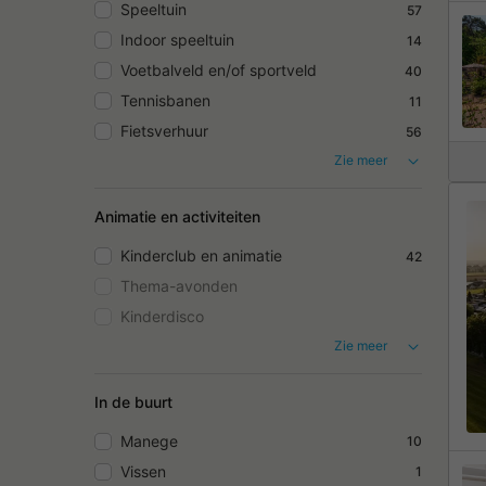
Speeltuin
57
Indoor speeltuin
14
Voetbalveld en/of sportveld
40
Tennisbanen
11
Fietsverhuur
56
Zie meer
Animatie en activiteiten
Kinderclub en animatie
42
Thema-avonden
Kinderdisco
Zie meer
In de buurt
Manege
10
Vissen
1