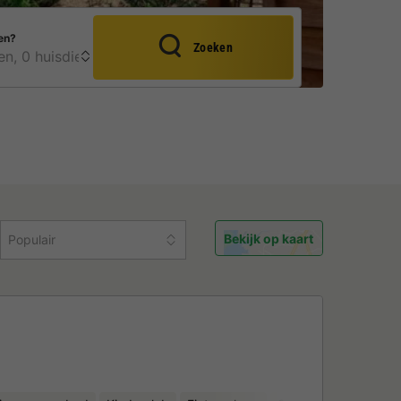
en?
Zoeken
Bekijk op kaart
Populair