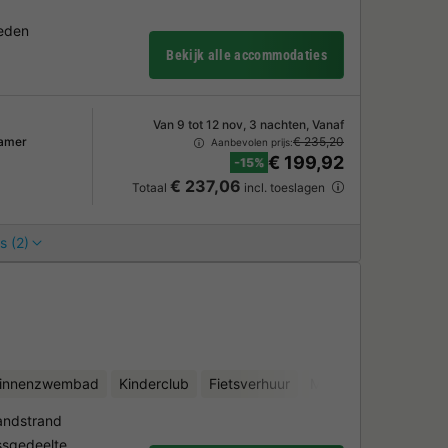
heden
Bekijk alle accommodaties
Van 9 tot 12 nov, 3 nachten, Vanaf
amer
€ 235,20
Aanbevolen prijs:
€ 199,92
-15%
€ 237,06
Totaal
incl. toeslagen
s (2)
binnenzwembad
Kinderclub
Fietsverhuur
Minigolf
Sauna
andstrand
sgedeelte