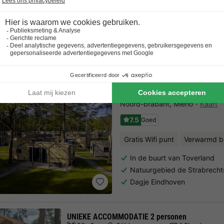
UNIEKE ACCOMMODATIE 4 personen
2 Volwassenen
2 Kinderen
2 Slaapka
Bekijk alle accommodatie
Landal Bospark 't Wolfsv
Noord-brabant
,
Mierlo
Kaart
7.5
Goed
Gratis Wifi punt
Verwarmd 
In de buurt van Toverland
Natuurgebied de Strabrecht
Dagje Eindhoven
UNIEKE ACCOMMODATIE 2 personen