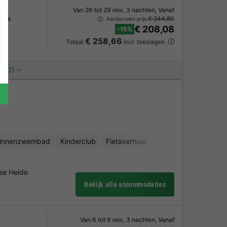
Van 26 tot 29 nov, 3 nachten, Vanaf
mers
€ 244,80
Aanbevolen prijs:
€ 208,08
-15%
€ 258,66
Totaal
incl. toeslagen
s (2)
en
binnenzwembad
Kinderclub
Fietsverhuur
Waterattracties
Mi
se Heide
Bekijk alle accommodaties
Van 6 tot 9 nov, 3 nachten, Vanaf