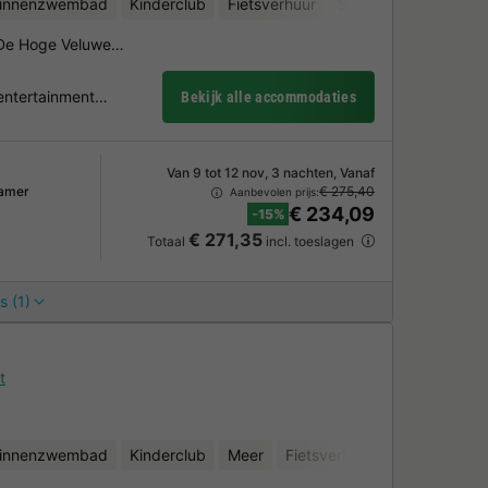
binnenzwembad
Kinderclub
Fietsverhuur
Sauna
k De Hoge Veluwe…
 entertainment…
Bekijk alle accommodaties
Van 9 tot 12 nov, 3 nachten, Vanaf
amer
€ 275,40
Aanbevolen prijs:
€ 234,09
-15%
€ 271,35
Totaal
incl. toeslagen
s (1)
t
binnenzwembad
Kinderclub
Meer
Fietsverhuur
Waterattract