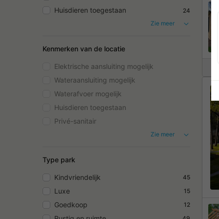
Huisdieren toegestaan
24
Zie meer
Kenmerken van de locatie
Elektrische aansluiting mogelijk
Wateraansluiting mogelijk
Waterafvoer mogelijk
Huisdieren toegestaan
Privé-sanitair
Zie meer
Type park
Kindvriendelijk
45
Luxe
15
Goedkoop
12
Rustig en ruimte
49