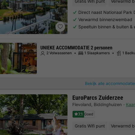
Gratis Wifi punt
Verwarmd 
Direct naast Nationaal Par
Verwarmd binnenzwembad
Speeltuin binnen & buiten &
UNIEKE ACCOMMODATIE 2 personen
2 Volwassenen
1 Slaapkamers
1 Badk
Bekijk alle accommodatie
EuroParcs Zuiderzee
Flevoland
,
Biddinghuizen
Kaar
7.1
Goed
Gratis Wifi punt
Verwarmd 