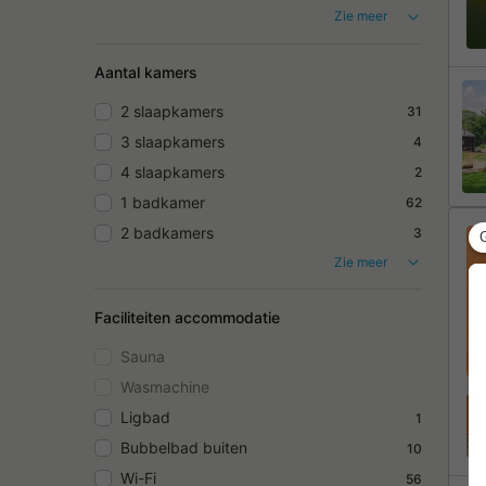
Zie meer
Aantal kamers
2 slaapkamers
31
3 slaapkamers
4
4 slaapkamers
2
1 badkamer
62
2 badkamers
3
Zie meer
Faciliteiten accommodatie
Sauna
Wasmachine
Ligbad
1
Bubbelbad buiten
10
Wi-Fi
56