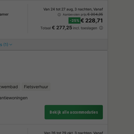
Van 24 tot 27 aug, 3 nachten, Vanaf
kamer
€ 304,95
Aanbevolen prijs:
€ 228,71
-25%
€ 277,25
Totaal
incl. toeslagen
s (1)
nzwembad
Fietsverhuur
antiewoningen
Bekijk alle accommodaties
Van 26 tot 29 okt, 3 nachten, Vanaf