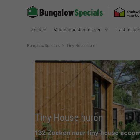
Zoeken
Vakantiebestemmingen
Last minut
BungalowSpecials
Tiny House huren
Tiny House huren
132 Zoeken naar tiny house acco