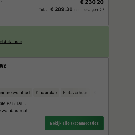
€ 230,20
€ 289,30
Totaal
incl. toeslagen
ntdek meer
uwe
binnenzwembad
Kinderclub
Fietsverhuur
Sauna
onale Park De…
enzwembad met
Bekijk alle accommodaties