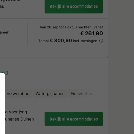
as
Bekijk alle accommodaties
Van 28 sep tot 1 okt, 3 nachten, Vanaf
kamer
€ 261,90
€ 300,90
Totaal
incl. toeslagen
aart
binnenzwembad
Waterglijbanen
Fietsverhuur
Waterattracties
eving voor jong…
 Drunense Duinen
Bekijk alle accommodaties