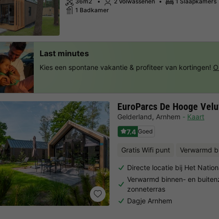
36m2
2 Volwassenen
1 Slaapkamers
1 Badkamer
Last minutes
Kies een spontane vakantie & profiteer van kortingen!
O
EuroParcs De Hooge Vel
Gelderland
,
Arnhem
Kaart
7.4
Goed
Gratis Wifi punt
Verwarmd 
Directe locatie bij Het Nati
Verwarmd binnen- en buit
zonneterras
Dagje Arnhem