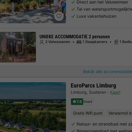
Direct aan het Veluwemeer
Tal van watersportmogelijk
Luxe vakantiehuizen
UNIEKE ACCOMMODATIE 2 personen
2 Volwassenen
1 Slaapkamers
1 Badk
Bekijk alle accommodatie
EuroParcs Limburg
Limburg
,
Susteren
Kaart
7.8
Goed
Gratis Wifi punt
Verwarmd 
Natuur- en strandbad met z
Binnenzwembad met wellnes