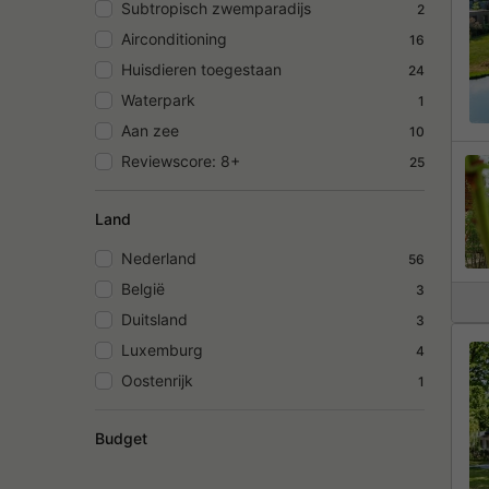
Subtropisch zwemparadijs
2
Airconditioning
16
Huisdieren toegestaan
24
Waterpark
1
Aan zee
10
Reviewscore: 8+
25
Land
Nederland
56
België
3
Duitsland
3
Luxemburg
4
Oostenrijk
1
Budget