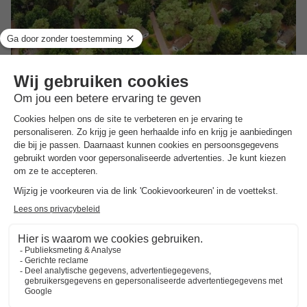
Landal Bospark De Schaapskooi
Gelderland
,
Wissel
Kaart
7.3
Goed
Perfecte locatie midden in de Veluwse bossen
Rustig, autovrij en omringd door bomen
Binnenzwembad en binnenplaats met bistro
Chalet 4 personen
€ 98
Van 27 tot 30 nov, 3 nachten, Vanaf
€ 153,14
Totaal
incl. toeslagen
Bekijk alle accommodaties (4)