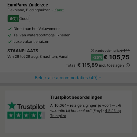
EuroParcs Zuiderzee
Flevoland
,
Biddinghuizen
Kaart
7.1
Goed
Direct aan het Veluwemeer
Tal van watersportmogelijkheden
Luxe vakantiehuizen
STAANPLAATS
€ 141
Aanbevolen prijs:
€ 105,75
Van 26 tot 29 aug, 3 nachten, Vanaf
-25%
€ 115,89
Totaal
incl. toeslagen
Bekijk alle accommodaties (49)
Trustpilot beoordelingen
Al 10.064+ reizigers gingen je voor! —
„Al
vakantie bij het boeken“
(Emy) ·
4.5 / 5 op
Trustpilot