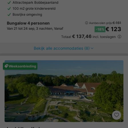
Attractiepark Bobbejaanland
100 m2 grote kinderwereld
Bosrijke omgeving
Bungalow 4 personen
€ 151
Aanbevolen prijs:
€ 123
Van 21 tot 24 sep, 3 nachten, Vanaf
-18%
€ 137,46
Totaal
incl. toeslagen
Bekijk alle accommodaties (8)
Weekaanbieding