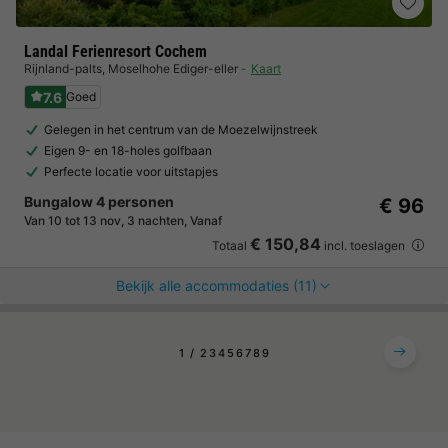
Landal Ferienresort Cochem
Rijnland-palts
,
Moselhohe Ediger-eller
Kaart
7.6
Goed
Gelegen in het centrum van de Moezelwijnstreek
Eigen 9- en 18-holes golfbaan
Perfecte locatie voor uitstapjes
Bungalow 4 personen
€ 96
Van 10 tot 13 nov, 3 nachten, Vanaf
€ 150,84
Totaal
incl. toeslagen
Bekijk alle accommodaties (11)
1
2
3
4
5
6
7
8
9