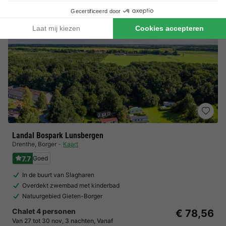
Landal Bospark Lunsbergen
Drenthe
,
Borger
Kaart
7.7
Goed
In de buurt van Slagharen
Overdekt zwembad met kinderbad
Natuurgebied Gieten-Borger
Chalet 4 personen
€ 78,56
Van 27 tot 30 nov, 3 nachten, Vanaf