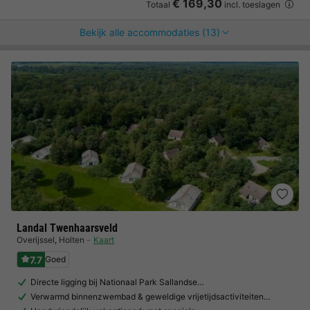
€ 169,30
Totaal
incl. toeslagen
Bekijk alle accommodaties (13)
Landal Twenhaarsveld
Overijssel
,
Holten
Kaart
7.7
Goed
Directe ligging bij Nationaal Park Sallandse…
Verwarmd binnenzwembad & geweldige vrijetijdsactiviteiten…