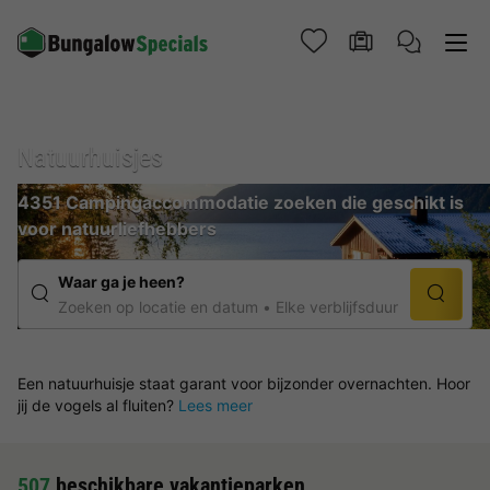
Natuurhuisjes
4351 Campingaccommodatie zoeken die geschikt is
voor natuurliefhebbers
Waar ga je heen?
Zoeken op locatie en datum
Elke verblijfsduur
Een natuurhuisje staat garant voor bijzonder overnachten. Hoor
jij de vogels al fluiten?
Lees meer
507
beschikbare vakantieparken