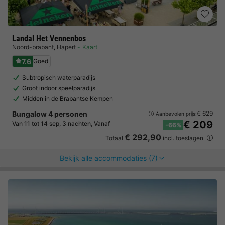
Landal Het Vennenbos
Noord-brabant
,
Hapert
Kaart
7.6
Goed
Subtropisch waterparadijs
Groot indoor speelparadijs
Midden in de Brabantse Kempen
Bungalow 4 personen
€ 629
Aanbevolen prijs:
€ 209
Van 11 tot 14 sep, 3 nachten, Vanaf
-66%
€ 292,90
Totaal
incl. toeslagen
Bekijk alle accommodaties (7)