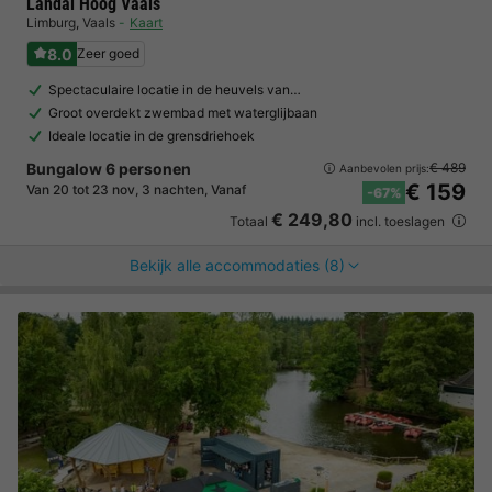
Landal Hoog Vaals
Limburg
,
Vaals
Kaart
8.0
Zeer goed
Spectaculaire locatie in de heuvels van…
Groot overdekt zwembad met waterglijbaan
Ideale locatie in de grensdriehoek
Bungalow 6 personen
€ 489
Aanbevolen prijs:
€ 159
Van 20 tot 23 nov, 3 nachten, Vanaf
-67%
€ 249,80
Totaal
incl. toeslagen
Bekijk alle accommodaties (8)