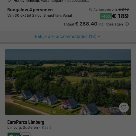
Hondvriendelijk vakantiepark met speciale…
Bungalow 4 personen
€ 349
Aanbevolen prijs:
€ 189
Van 30 okt tot 2 nov, 3 nachten, Vanaf
-45%
€ 268,40
Totaal
incl. toeslagen
Bekijk alle accommodaties (18)
EuroParcs Limburg
Limburg
,
Susteren
Kaart
Goed