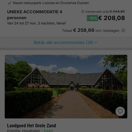
Naast natuurpark Loonse en Drunense Duinen
UNIEKE ACCOMMODATIE 4
€ 244,80
Aanbevolen prijs:
€ 208,08
personen
-15%
Van 24 tot 27 nov, 3 nachten, Vanaf
€ 258,66
Totaal
incl. toeslagen
Bekijk alle accommodaties (28)
Landgoed Het Grote Zand
Drenthe
,
Hooghalen
Kaart