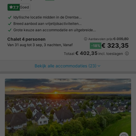
7.7
Goed
Idyllische locatie midden in de Drentse…
Breed aanbod aan vrijetijdsactiviteiten…
Grote keuze aan accommodatie en uitgebreide…
Chalet 4 personen
€ 395,80
Aanbevolen prijs:
€ 323,35
Van 31 aug tot 3 sep, 3 nachten, Vanaf
-18%
€ 402,35
Totaal
incl. toeslagen
Bekijk alle accommodaties (23)