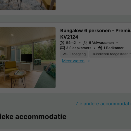
Bungalow 6 personen - Prem
KV2124
54m2
6 Volwassenen
3 Slaapkamers
1 Badkamer
Wi-Fi toegang
Huisdieren toegestaan *
Meer weten
Zie andere accommodati
ieke accommodatie