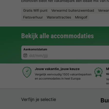
Eindhoven biedt het vakantiepark een ideale mix van nat
Gratis Wifi punt
Verwarmd buitenzwembad
Verwa
Fietsverhuur
Waterattracties
Minigolf
Bekijk alle accommodaties
Aankomstdatum
Jouw vakantie, jouw keuze
M
v
Vergelijk eenvoudig 1500 vakantieparken
en accommodaties in heel Europa
Ve
re
Verfijn je selectie
Bu