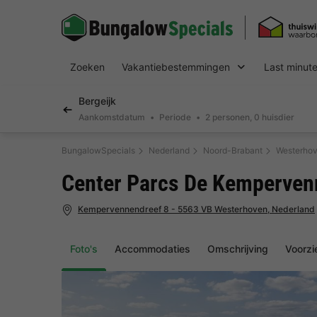
Zoeken
Vakantiebestemmingen
Last minut
Bergeijk
Aankomstdatum
Periode
2 personen, 0 huisdier
BungalowSpecials
Nederland
Noord-Brabant
Westerho
Center Parcs De Kemperven
Kempervennendreef 8 - 5563 VB Westerhoven, Nederland
Foto's
Accommodaties
Omschrijving
Voorzi