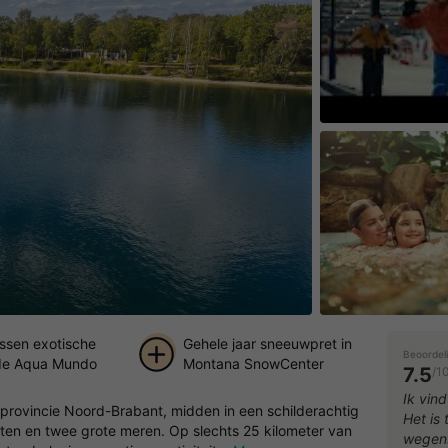
Speel de vid
ussen exotische
Gehele jaar sneeuwpret in
Beoordel
 de Aqua Mundo
Montana SnowCenter
7.5
/1
+ 62
Ik vind
provincie Noord-Brabant, midden in een schilderachtig
Het is
foto's
ten en twee grote meren. Op slechts 25 kilometer van
wegens