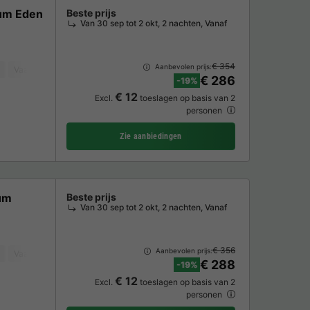
um Eden
Beste prijs
Van 30 sep tot 2 okt, 2 nachten, Vanaf
€ 354
Aanbevolen prijs:
Vaatwasser
Koelkast
Tuinmeubelen
Magnetron
Oven
TV
€ 286
-19%
€ 12
Excl.
toeslagen op basis van 2
personen
Zie aanbiedingen
um
Beste prijs
Van 30 sep tot 2 okt, 2 nachten, Vanaf
€ 356
Aanbevolen prijs:
Vaatwasser
Koelkast
Tuinmeubelen
Magnetron
Oven
TV
€ 288
-19%
€ 12
Excl.
toeslagen op basis van 2
personen