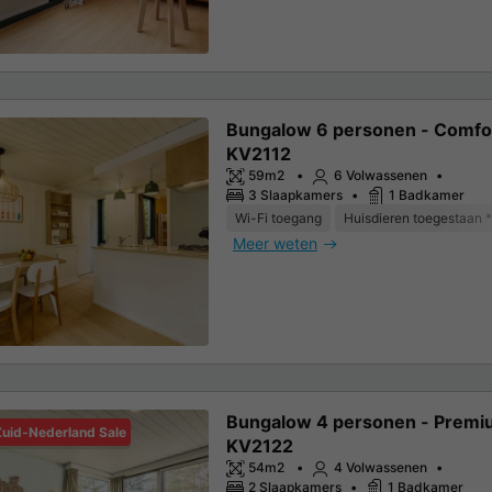
Bungalow 6 personen - Comfo
KV2112
59m2
6 Volwassenen
3 Slaapkamers
1 Badkamer
Wi-Fi toegang
Huisdieren toegestaan *
Meer weten
Bungalow 4 personen - Prem
Zuid-Nederland Sale
KV2122
54m2
4 Volwassenen
2 Slaapkamers
1 Badkamer