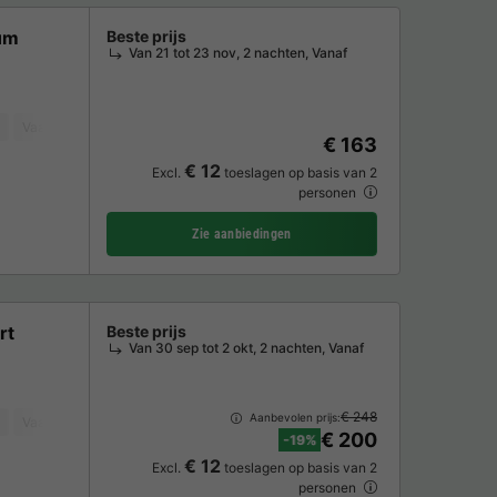
um
Beste prijs
Van 21 tot 23 nov, 2 nachten, Vanaf
Vaatwasser
Vriezer
Koelkast
Tuinmeubelen
TV
€ 163
€ 12
Excl.
toeslagen op basis van 2
personen
Zie aanbiedingen
rt
Beste prijs
Van 30 sep tot 2 okt, 2 nachten, Vanaf
€ 248
Aanbevolen prijs:
Vaatwasser
Koelkast
Tuinmeubelen
Magnetron
Oven
TV
€ 200
-19%
€ 12
Excl.
toeslagen op basis van 2
personen