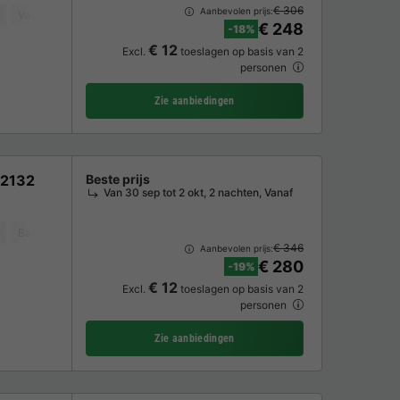
€ 306
Aanbevolen prijs:
Vaatwasser
Koelkast
Tuinmeubelen
Magnetron
Oven
TV
€ 248
-18%
€ 12
Excl.
toeslagen op basis van 2
personen
Zie aanbiedingen
V2132
Beste prijs
Van 30 sep tot 2 okt, 2 nachten, Vanaf
Barbecue
Vaatwasser
Koelkast
Tuinmeubelen
Magnetron
Ov
€ 346
Aanbevolen prijs:
€ 280
-19%
€ 12
Excl.
toeslagen op basis van 2
personen
Zie aanbiedingen