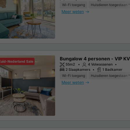
Wi-Fi toegang
Huisdieren toegestaan *
Meer weten
Bungalow 4 personen - VIP K
Zuid-Nederland Sale
55m2
4 Volwassenen
2 Slaapkamers
1 Badkamer
Wi-Fi toegang
Huisdieren toegestaan *
Meer weten