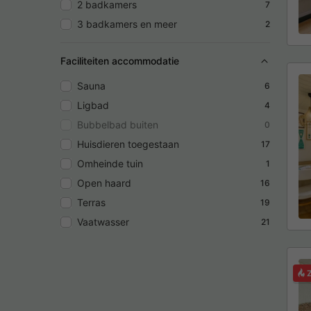
2 badkamers
7
3 badkamers en meer
2
Faciliteiten accommodatie
Sauna
6
Ligbad
4
Bubbelbad buiten
0
Huisdieren toegestaan
17
Omheinde tuin
1
Open haard
16
Terras
19
Vaatwasser
21