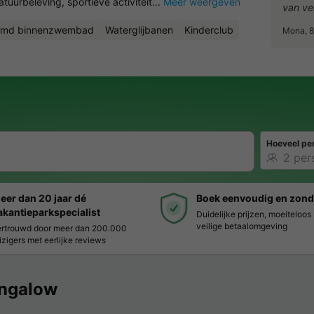
uurbeleving, sportieve activiteit...
Meer weergeven
van ver
rmd binnenzwembad
Waterglijbanen
Kinderclub
Mona, 8
Hoeveel pe
eer dan 20 jaar dé
Boek eenvoudig en zond
akantieparkspecialist
Duidelijke prijzen, moeiteloo
veilige betaalomgeving
rtrouwd door meer dan 200.000
izigers met eerlijke reviews
ngalow