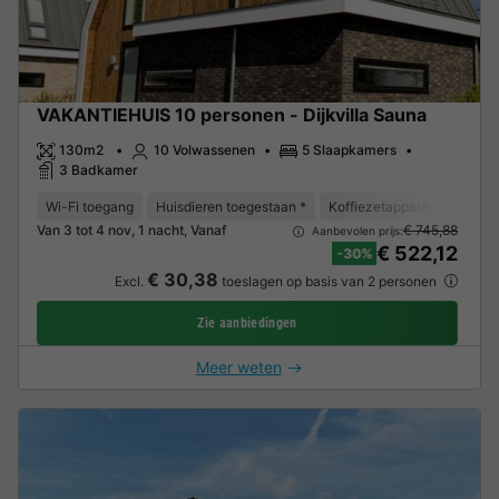
VAKANTIEHUIS 10 personen - Dijkvilla Sauna
130m2
10 Volwassenen
5 Slaapkamers
3 Badkamer
Wi-Fi toegang
Huisdieren toegestaan *
Koffiezetapparaat
Vaat
Van 3 tot 4 nov, 1 nacht, Vanaf
€ 745,88
Aanbevolen prijs:
€ 522,12
-30%
€ 30,38
Excl.
toeslagen op basis van 2 personen
Zie aanbiedingen
Meer weten