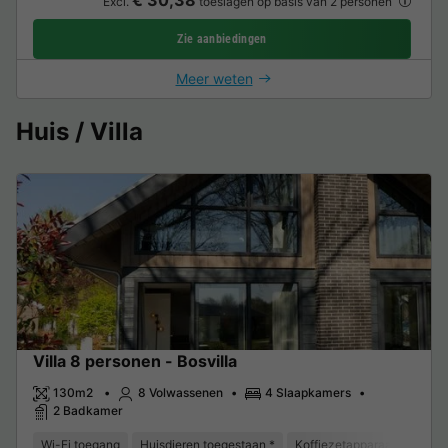
€ 30,38
Excl.
toeslagen op basis van 2 personen
Zie aanbiedingen
Meer weten
Huis / Villa
Villa 8 personen - Bosvilla
130m2
8 Volwassenen
4 Slaapkamers
2 Badkamer
Wi-Fi toegang
Huisdieren toegestaan *
Koffiezetapparaat
Vaat