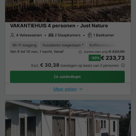
VAKANTIEHUIS 4 personen - Just Nature
4 Volwassenen
2 Slaapkamers
1 Badkamer
Wi-Fi toegang
Huisdieren toegestaan *
Koffiezetapparaat
Vaat
Van 9 tot 10 nov, 1 nacht, Vanaf
€ 333,90
Aanbevolen prijs:
€ 233,73
-30%
€ 30,38
Excl.
toeslagen op basis van 2 personen
Zie aanbiedingen
Meer weten