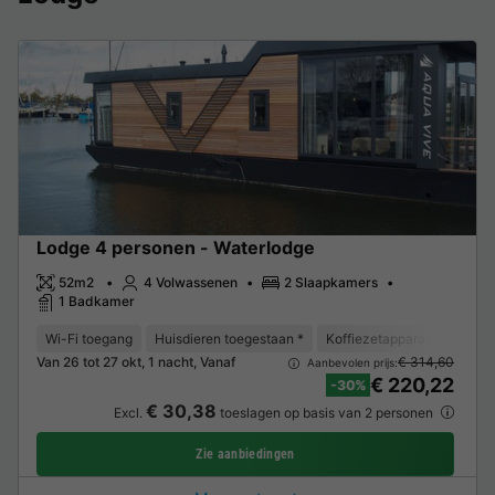
Lodge 4 personen - Waterlodge
52m2
4 Volwassenen
2 Slaapkamers
1 Badkamer
Wi-Fi toegang
Huisdieren toegestaan *
Koffiezetapparaat
Vriez
Van 26 tot 27 okt, 1 nacht, Vanaf
€ 314,60
Aanbevolen prijs:
€ 220,22
-30%
€ 30,38
Excl.
toeslagen op basis van 2 personen
Zie aanbiedingen