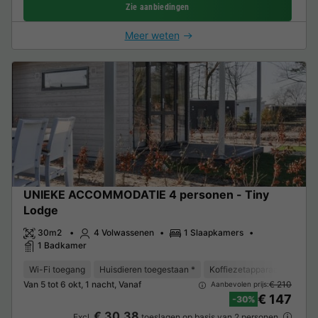
Zie aanbiedingen
Meer weten
UNIEKE ACCOMMODATIE 4 personen - Tiny
Lodge
30m2
4 Volwassenen
1 Slaapkamers
1 Badkamer
Wi-Fi toegang
Huisdieren toegestaan *
Koffiezetapparaat
Vriez
Van 5 tot 6 okt, 1 nacht, Vanaf
€ 210
Aanbevolen prijs:
€ 147
-30%
€ 30,38
Excl.
toeslagen op basis van 2 personen