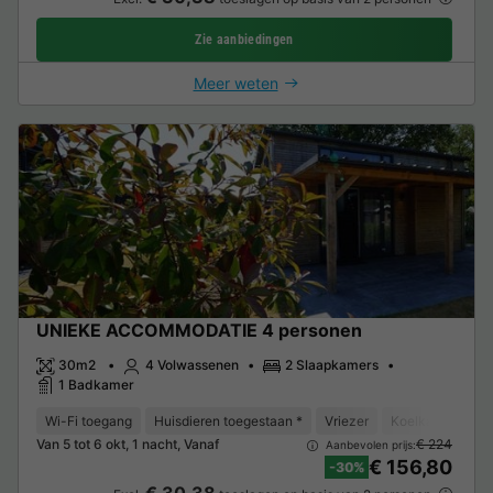
Zie aanbiedingen
Meer weten
UNIEKE ACCOMMODATIE 4 personen
30m2
4 Volwassenen
2 Slaapkamers
1 Badkamer
Wi-Fi toegang
Huisdieren toegestaan *
Vriezer
Koelkast
Tui
Van 5 tot 6 okt, 1 nacht, Vanaf
€ 224
Aanbevolen prijs:
€ 156,80
-30%