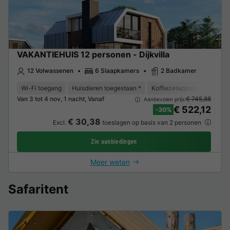
VAKANTIEHUIS 12 personen - Dijkvilla
12 Volwassenen
6 Slaapkamers
2 Badkamer
Wi-Fi toegang
Huisdieren toegestaan *
Koffiezetapparaat
Vaat
Van 3 tot 4 nov, 1 nacht, Vanaf
€ 745,88
Aanbevolen prijs:
€ 522,12
-30%
€ 30,38
Excl.
toeslagen op basis van 2 personen
Zie aanbiedingen
Meer weten
Safaritent