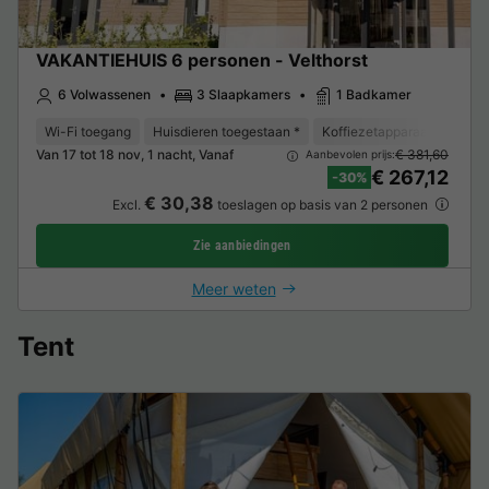
VAKANTIEHUIS 6 personen - Velthorst
6 Volwassenen
3 Slaapkamers
1 Badkamer
Wi-Fi toegang
Huisdieren toegestaan *
Koffiezetapparaat
Vaat
Van 17 tot 18 nov, 1 nacht, Vanaf
€ 381,60
Aanbevolen prijs:
€ 267,12
-30%
€ 30,38
Excl.
toeslagen op basis van 2 personen
Zie aanbiedingen
Meer weten
Tent