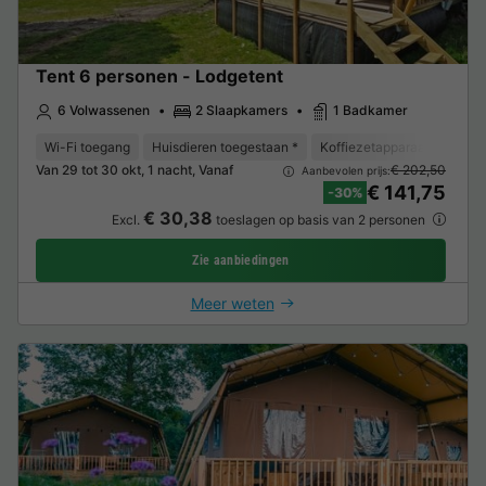
Tent 6 personen - Lodgetent
6 Volwassenen
2 Slaapkamers
1 Badkamer
Wi-Fi toegang
Huisdieren toegestaan *
Koffiezetapparaat
Koelk
Van 29 tot 30 okt, 1 nacht, Vanaf
€ 202,50
Aanbevolen prijs:
€ 141,75
-30%
€ 30,38
Excl.
toeslagen op basis van 2 personen
Zie aanbiedingen
Meer weten