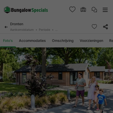
Dronten
Aankomstdatum
Periode
2 personen, 0 huisdier
Foto's
Accommodaties
Omschrijving
Voorzieningen
R