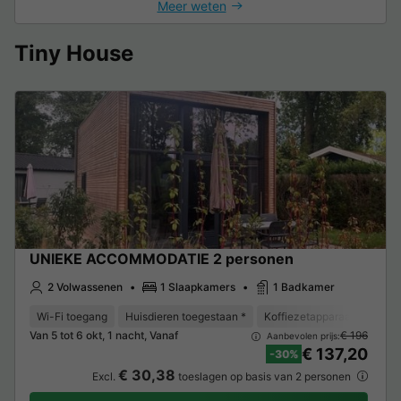
Meer weten
Tiny House
UNIEKE ACCOMMODATIE 2 personen
2 Volwassenen
1 Slaapkamers
1 Badkamer
Wi-Fi toegang
Huisdieren toegestaan *
Koffiezetapparaat
Koelk
Van 5 tot 6 okt, 1 nacht, Vanaf
€ 196
Aanbevolen prijs:
€ 137,20
-30%
€ 30,38
Excl.
toeslagen op basis van 2 personen