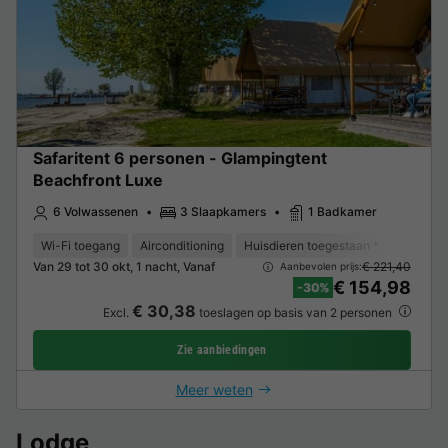
Safaritent 6 personen - Glampingtent
Beachfront Luxe
6 Volwassenen
3 Slaapkamers
1 Badkamer
Wi-Fi toegang
Airconditioning
Huisdieren toegestaan *
Koffieze
Van 29 tot 30 okt, 1 nacht, Vanaf
€ 221,40
Aanbevolen prijs:
€ 154,98
-30%
€ 30,38
Excl.
toeslagen op basis van 2 personen
Zie aanbiedingen
Meer weten
Lodge