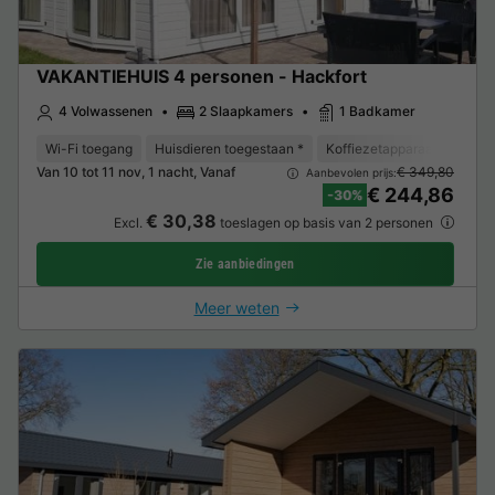
VAKANTIEHUIS 4 personen - Hackfort
4 Volwassenen
2 Slaapkamers
1 Badkamer
Wi-Fi toegang
Huisdieren toegestaan *
Koffiezetapparaat
Vaat
Van 10 tot 11 nov, 1 nacht, Vanaf
€ 349,80
Aanbevolen prijs:
€ 244,86
-30%
€ 30,38
Excl.
toeslagen op basis van 2 personen
Zie aanbiedingen
Meer weten