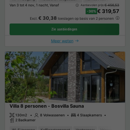
Van 3 tot 4 nov, 1 nacht, Vanaf
€ 456,53
Aanbevolen prijs:
€ 319,57
-30%
€ 30,38
Excl.
toeslagen op basis van 2 personen
Zie aanbiedingen
Meer weten
Villa 8 personen - Bosvilla Sauna
130m2
8 Volwassenen
4 Slaapkamers
2 Badkamer
Wi-Fi toegang
Koffiezetapparaat
Vaatwasser
Vriezer
Koelka