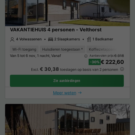
VAKANTIEHUIS 4 personen - Velthorst
4 Volwassenen
2 Slaapkamers
1 Badkamer
Wi-Fi toegang
Huisdieren toegestaan *
Koffiezetapparaat
Vaat
Van 5 tot 6 nov, 1 nacht, Vanaf
€ 318
Aanbevolen prijs:
€ 222,60
-30%
€ 30,38
Excl.
toeslagen op basis van 2 personen
Zie aanbiedingen
Meer weten