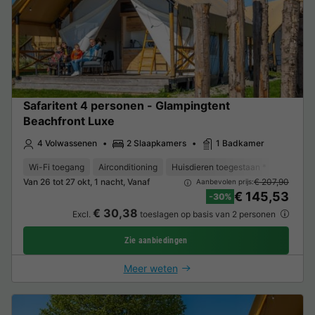
Safaritent 4 personen - Glampingtent
Beachfront Luxe
4 Volwassenen
2 Slaapkamers
1 Badkamer
Wi-Fi toegang
Airconditioning
Huisdieren toegestaan *
Koffieze
Van 26 tot 27 okt, 1 nacht, Vanaf
€ 207,90
Aanbevolen prijs:
€ 145,53
-30%
€ 30,38
Excl.
toeslagen op basis van 2 personen
Zie aanbiedingen
Meer weten