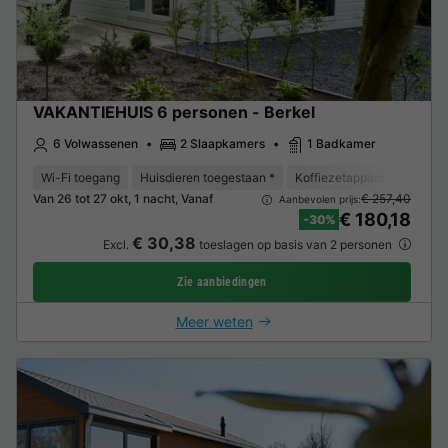
VAKANTIEHUIS 6 personen - Berkel
6 Volwassenen
2 Slaapkamers
1 Badkamer
Wi-Fi toegang
Huisdieren toegestaan *
Koffiezetapparaat
Vaat
Van 26 tot 27 okt, 1 nacht, Vanaf
€ 257,40
Aanbevolen prijs:
€ 180,18
-30%
€ 30,38
Excl.
toeslagen op basis van 2 personen
Zie aanbiedingen
Meer weten