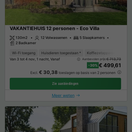
VAKANTIEHUIS 12 personen - Eco Villa
130m2
12 Volwassenen
5 Slaapkamers
2 Badkamer
Wi-Fi toegang
Huisdieren toegestaan *
Koffiezetapparaat
Vaat
Van 3 tot 4 nov, 1 nacht, Vanaf
€ 713,73
Aanbevolen prijs:
€ 499,61
-30%
€ 30,38
Excl.
toeslagen op basis van 2 personen
Zie aanbiedingen
Meer weten