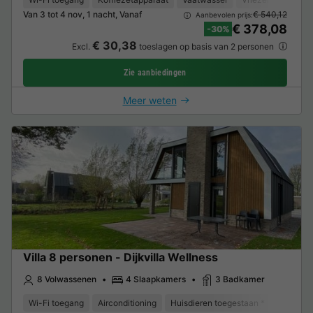
Van 3 tot 4 nov, 1 nacht, Vanaf
€ 540,12
Aanbevolen prijs:
€ 378,08
-30%
€ 30,38
Excl.
toeslagen op basis van 2 personen
Zie aanbiedingen
Meer weten
Villa 8 personen - Dijkvilla Wellness
8 Volwassenen
4 Slaapkamers
3 Badkamer
Wi-Fi toegang
Airconditioning
Huisdieren toegestaan *
Koffieze