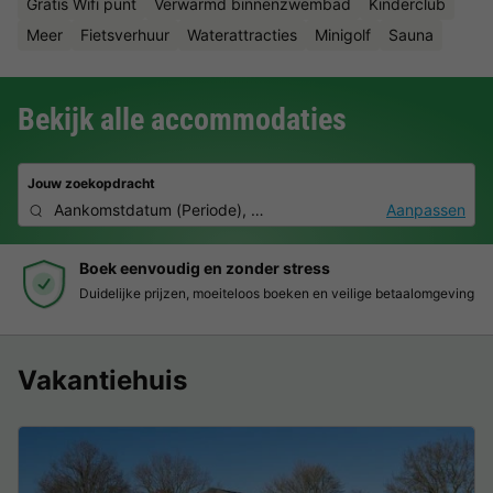
Gratis Wifi punt
Verwarmd binnenzwembad
Kinderclub
Meer
Fietsverhuur
Waterattracties
Minigolf
Sauna
Bekijk alle accommodaties
Jouw zoekopdracht
Aankomstdatum
(
Periode
),
2 personen, 0 huisdier
Aanpassen
Boek eenvoudig en zonder stress
Duidelijke prijzen, moeiteloos boeken en veilige betaalomgeving
Vakantiehuis