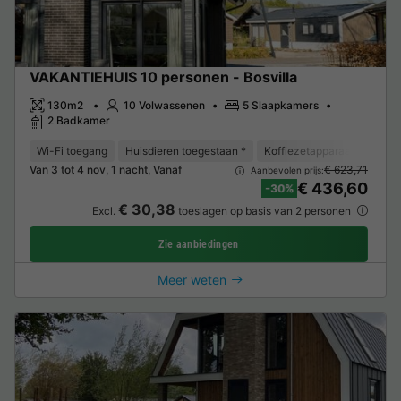
VAKANTIEHUIS 10 personen - Bosvilla
130m2
10 Volwassenen
5 Slaapkamers
2 Badkamer
Wi-Fi toegang
Huisdieren toegestaan *
Koffiezetapparaat
Vaat
Van 3 tot 4 nov, 1 nacht, Vanaf
€ 623,71
Aanbevolen prijs:
€ 436,60
-30%
€ 30,38
Excl.
toeslagen op basis van 2 personen
Zie aanbiedingen
Meer weten