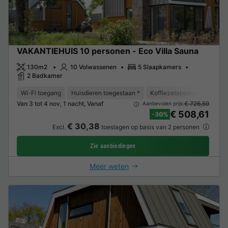
VAKANTIEHUIS 10 personen - Eco Villa Sauna
130m2
10 Volwassenen
5 Slaapkamers
2 Badkamer
Wi-Fi toegang
Huisdieren toegestaan *
Koffiezetapparaat
Vaat
Van 3 tot 4 nov, 1 nacht, Vanaf
€ 726,59
Aanbevolen prijs:
€ 508,61
-30%
€ 30,38
Excl.
toeslagen op basis van 2 personen
Zie aanbiedingen
Meer weten