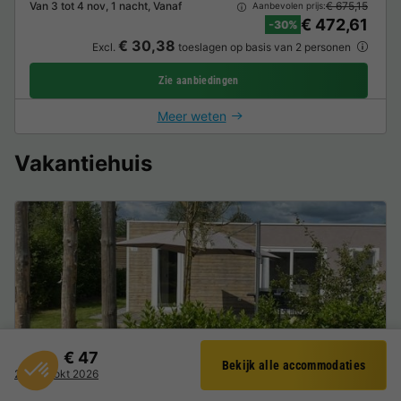
Van 3 tot 4 nov, 1 nacht, Vanaf
€ 675,15
Aanbevolen prijs:
€ 472,61
-30%
€ 30,38
Excl.
toeslagen op basis van 2 personen
Zie aanbiedingen
Meer weten
Vakantiehuis
€ 47
Bekijk alle accommodaties
LANDHUIS 6 personen - Cosy Unique 2+4 (max.
Filter
22 - 23 okt 2026
2 adults)