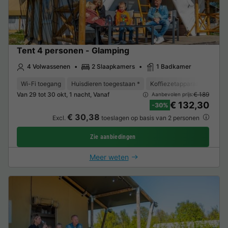
Tent 4 personen - Glamping
4 Volwassenen
2 Slaapkamers
1 Badkamer
Wi-Fi toegang
Huisdieren toegestaan *
Koffiezetapparaat
Koelk
Van 29 tot 30 okt, 1 nacht, Vanaf
€ 189
Aanbevolen prijs:
€ 132,30
-30%
€ 30,38
Excl.
toeslagen op basis van 2 personen
Zie aanbiedingen
Meer weten