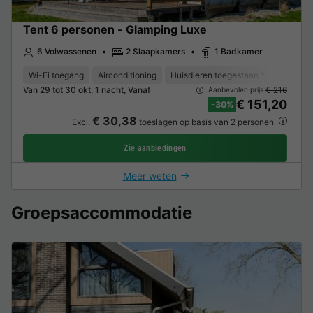
Tent 6 personen - Glamping Luxe
6 Volwassenen
2 Slaapkamers
1 Badkamer
Wi-Fi toegang
Airconditioning
Huisdieren toegestaan *
Koffieze
Van 29 tot 30 okt, 1 nacht, Vanaf
€ 216
Aanbevolen prijs:
€ 151,20
-30%
€ 30,38
Excl.
toeslagen op basis van 2 personen
Zie aanbiedingen
Meer weten
Groepsaccommodatie