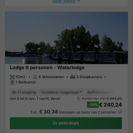
Meer weten
Lodge 6 personen - Waterlodge
52m2
6 Volwassenen
3 Slaapkamers
1 Badkamer
Wi-Fi toegang
Huisdieren toegestaan *
Koffiezetapparaat
Vriez
Van 5 tot 6 nov, 1 nacht, Vanaf
€ 343,20
Aanbevolen prijs:
€ 240,24
-30%
€ 30,38
Excl.
toeslagen op basis van 2 personen
Zie aanbiedingen