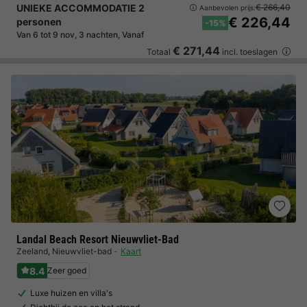
UNIEKE ACCOMMODATIE 2
€ 266,40
Aanbevolen prijs:
€ 226,44
personen
-15%
Van 6 tot 9 nov, 3 nachten, Vanaf
€ 271,44
Totaal
incl. toeslagen
Landal Beach Resort Nieuwvliet-Bad
Zeeland
,
Nieuwvliet-bad
Kaart
8.4
Zeer goed
Luxe huizen en villa's