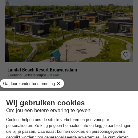
Landal Beach Resort Brouwersdam
Zeeland
,
Scharendijke
Kaart
8.5
Zeer goed
700m van het strand, watersporten, wandelingen
Centrale parkeerplaatsen
Luxe lodges met moderne faciliteiten
UNIEKE ACCOMMODATIE 2 personen
€ 269,55
Van 4 tot 7 dec, 3 nachten, Vanaf
€ 358,91
Totaal
incl. toeslagen