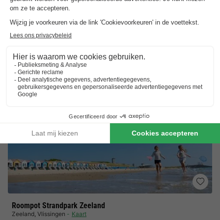
Trustpilot beoordelingen
Al 10.064+ reizigers gingen je voor! —
„Al
vakantie bij het boeken“
(Emy) ·
4.5 / 5 op
Trustpilot
Roompot Strandpark Zeeland
Zeeland
,
Vlissingen
Kaart