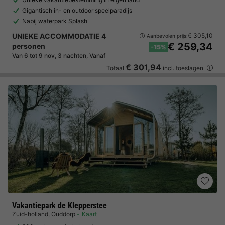
Gigantisch in- en outdoor speelparadijs
Nabij waterpark Splash
UNIEKE ACCOMMODATIE 4
€ 305,10
Aanbevolen prijs:
€ 259,34
personen
-15%
Van 6 tot 9 nov, 3 nachten, Vanaf
€ 301,94
Totaal
incl. toeslagen
Vakantiepark de Klepperstee
Zuid-holland
,
Ouddorp
Kaart