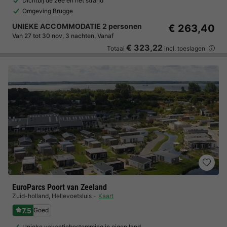
Dichtbij de zee en het strand
Omgeving Brugge
UNIEKE ACCOMMODATIE 2 personen
€ 263,40
Van 27 tot 30 nov, 3 nachten, Vanaf
€ 323,22
Totaal
incl. toeslagen
EuroParcs Poort van Zeeland
Zuid-holland
,
Hellevoetsluis
Kaart
7.5
Goed
Unieke vakantiebestemming in eigen land