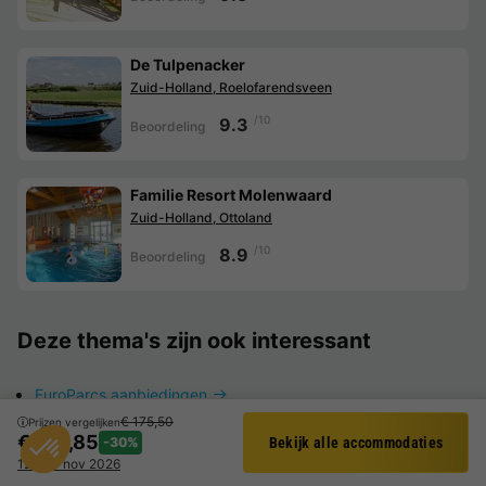
De Tulpenacker
Zuid-Holland, Roelofarendsveen
/10
9.3
Beoordeling
Familie Resort Molenwaard
Zuid-Holland, Ottoland
/10
8.9
Beoordeling
Deze thema's zijn ook interessant
EuroParcs aanbiedingen
€ 175,50
Prijzen vergelijken
Last minute vakantiepark
€ 122,85
-30%
Bekijk alle accommodaties
Filter
12 - 13 nov 2026
Vakantiepark aanbiedingen