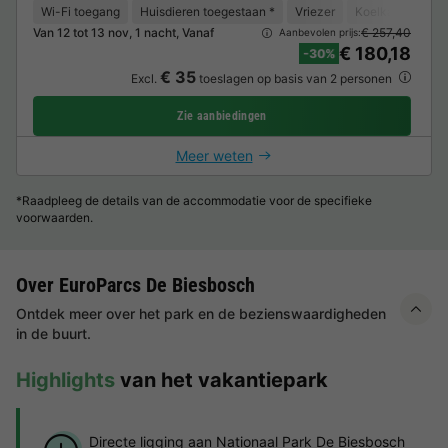
Wi-Fi toegang
Huisdieren toegestaan *
Vriezer
Koelkast
Tui
Van 12 tot 13 nov, 1 nacht, Vanaf
€ 257,40
Aanbevolen prijs:
€ 180,18
-30%
€ 35
Excl.
toeslagen op basis van 2 personen
Zie aanbiedingen
Meer weten
*Raadpleeg de details van de accommodatie voor de specifieke
voorwaarden.
Over EuroParcs De Biesbosch
Ontdek meer over het park en de bezienswaardigheden
in de buurt.
Highlights
van het vakantiepark
Directe ligging aan Nationaal Park De Biesbosch