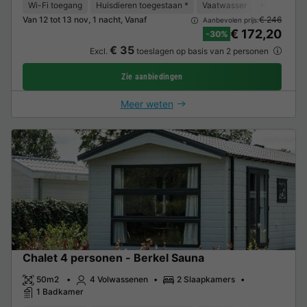
Wi-Fi toegang
Huisdieren toegestaan *
Vaatwasser
Koelkast
Van 12 tot 13 nov, 1 nacht, Vanaf
€ 246
Aanbevolen prijs:
€ 172,20
-30%
€ 35
Excl.
toeslagen op basis van 2 personen
Zie aanbiedingen
Meer weten
Chalet 4 personen - Berkel Sauna
50m2
4 Volwassenen
2 Slaapkamers
1 Badkamer