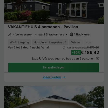
VAKANTIEHUIS 4 personen - Pavilion
4 Volwassenen
2 Slaapkamers
1 Badkamer
Wi-Fi toegang
Huisdieren toegestaan *
Vriezer
Koelkast
Tui
Van 2 tot 3 dec, 1 nacht, Vanaf
€ 270,60
Aanbevolen prijs:
€ 189,42
-30%
€ 35
Excl.
toeslagen op basis van 2 personen
Zie aanbiedingen
Meer weten