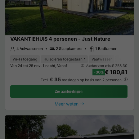
VAKANTIEHUIS 4 personen - Just Nature
4 Volwassenen
2 Slaapkamers
1 Badkamer
Wi-Fi toegang
Huisdieren toegestaan *
Vaatwasser
Tuinmeubel
Van 24 tot 25 nov, 1 nacht, Vanaf
€ 258,30
Aanbevolen prijs:
€ 180,81
-30%
€ 35
Excl.
toeslagen op basis van 2 personen
Zie aanbiedingen
Meer weten