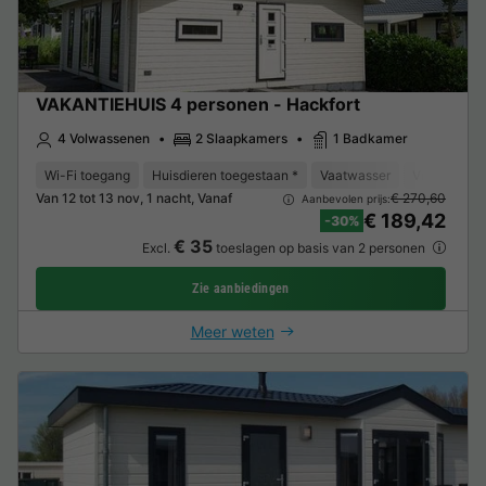
VAKANTIEHUIS 4 personen - Hackfort
4 Volwassenen
2 Slaapkamers
1 Badkamer
Wi-Fi toegang
Huisdieren toegestaan *
Vaatwasser
Vriezer
K
Van 12 tot 13 nov, 1 nacht, Vanaf
€ 270,60
Aanbevolen prijs:
€ 189,42
-30%
€ 35
Excl.
toeslagen op basis van 2 personen
Zie aanbiedingen
Meer weten