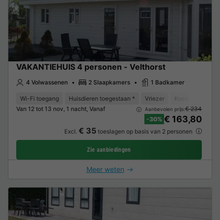
VAKANTIEHUIS 4 personen - Velthorst
4 Volwassenen
2 Slaapkamers
1 Badkamer
Wi-Fi toegang
Huisdieren toegestaan *
Vriezer
Koelkast
Tui
Van 12 tot 13 nov, 1 nacht, Vanaf
€ 234
Aanbevolen prijs:
€ 163,80
-30%
€ 35
Excl.
toeslagen op basis van 2 personen
Zie aanbiedingen
Meer weten