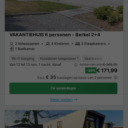
VAKANTIEHUIS 6 personen - Berkel 2+4
2 Volwassenen
4 Kinderen
3 Slaapkamers
1 Badkamer
Wi-Fi toegang
Huisdieren toegestaan *
Vaatwasser
Vriezer
K
Van 12 tot 13 nov, 1 nacht, Vanaf
€ 245,70
Aanbevolen prijs:
€ 171,99
-30%
€ 35
Excl.
toeslagen op basis van 2 personen
Zie aanbiedingen
Meer weten