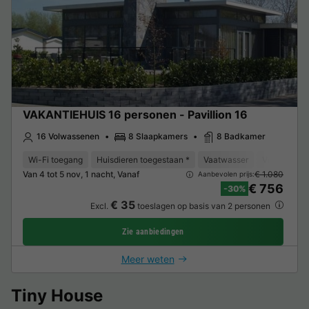
VAKANTIEHUIS 16 personen - Pavillion 16
16 Volwassenen
8 Slaapkamers
8 Badkamer
Wi-Fi toegang
Huisdieren toegestaan *
Vaatwasser
Vriezer
K
Van 4 tot 5 nov, 1 nacht, Vanaf
€ 1.080
Aanbevolen prijs:
€ 756
-30%
€ 35
Excl.
toeslagen op basis van 2 personen
Zie aanbiedingen
Meer weten
Tiny House