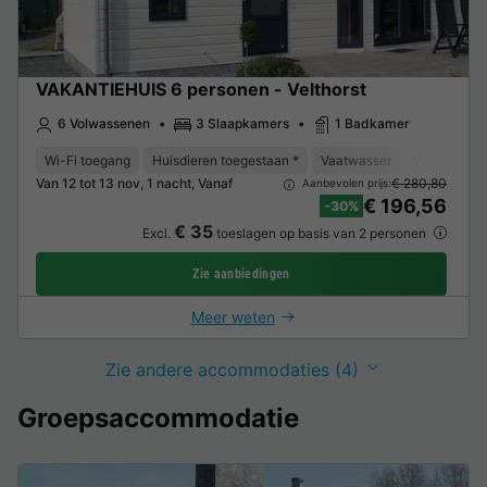
VAKANTIEHUIS 6 personen - Velthorst
6 Volwassenen
3 Slaapkamers
1 Badkamer
Wi-Fi toegang
Huisdieren toegestaan *
Vaatwasser
Vriezer
K
Van 12 tot 13 nov, 1 nacht, Vanaf
€ 280,80
Aanbevolen prijs:
€ 196,56
-30%
€ 35
Excl.
toeslagen op basis van 2 personen
Zie aanbiedingen
Meer weten
Zie andere accommodaties (4)
Groepsaccommodatie