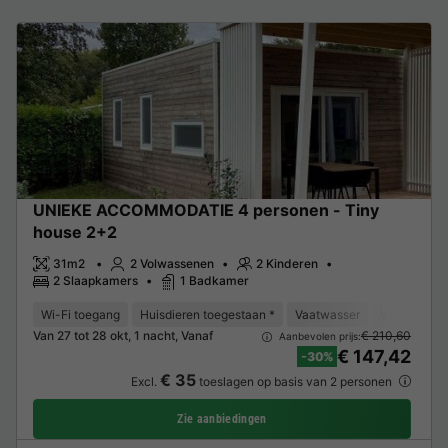
UNIEKE ACCOMMODATIE 4 personen - Tiny
house 2+2
31m2
2 Volwassenen
2 Kinderen
2 Slaapkamers
1 Badkamer
Wi-Fi toegang
Huisdieren toegestaan *
Vaatwasser
Vriezer
K
Van 27 tot 28 okt, 1 nacht, Vanaf
€ 210,60
Aanbevolen prijs:
€ 147,42
-30%
€ 35
Excl.
toeslagen op basis van 2 personen
Zie aanbiedingen