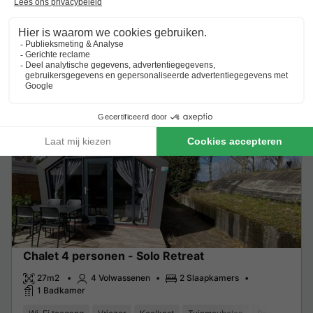
Van 12 tot 13 nov, 1 nacht, Vanaf
€ 175,50
Aanbevolen prijs:
€ 122,85
-30%
€ 35
Excl.
toeslagen op basis van 2 personen
Zie aanbiedingen
Meer weten
Chalet 4 personen - Solo Retreat
27m2
4 Volwassenen
2 Slaapkamers
1 Badkamer