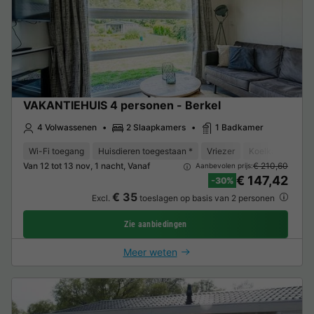
VAKANTIEHUIS 4 personen - Berkel
4 Volwassenen
2 Slaapkamers
1 Badkamer
Wi-Fi toegang
Huisdieren toegestaan *
Vriezer
Koelkast
Tui
Van 12 tot 13 nov, 1 nacht, Vanaf
€ 210,60
Aanbevolen prijs:
€ 147,42
-30%
€ 35
Excl.
toeslagen op basis van 2 personen
Zie aanbiedingen
Meer weten