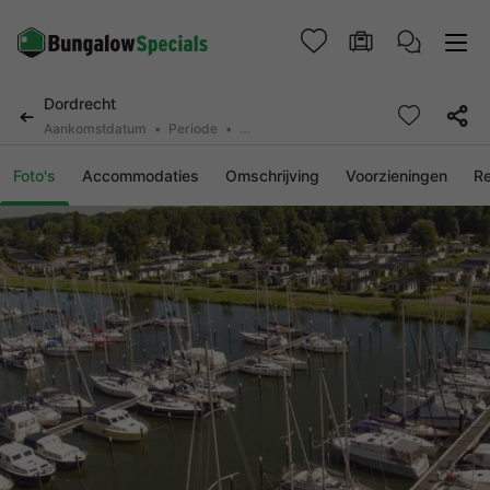
Dordrecht
Aankomstdatum
Periode
2 personen, 0 huisdier
Foto's
Accommodaties
Omschrijving
Voorzieningen
R