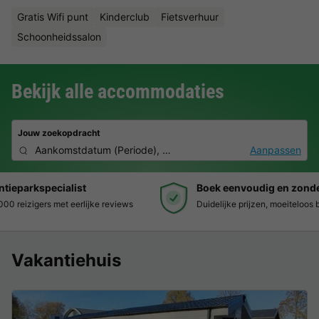
Gratis Wifi punt
Kinderclub
Fietsverhuur
Schoonheidssalon
Bekijk alle accommodaties
Jouw zoekopdracht
Aankomstdatum
(
Periode
),
2 personen, 0 huisdier
Aanpassen
Boek eenvoudig en zonder stress
Duidelijke prijzen, moeiteloos boeken en veilige betaalomgeving
Vakantiehuis