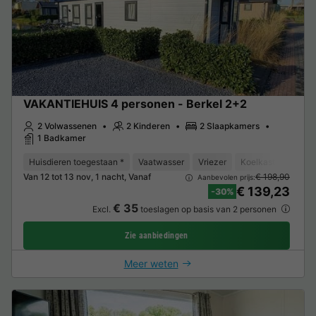
VAKANTIEHUIS 4 personen - Berkel 2+2
2 Volwassenen
2 Kinderen
2 Slaapkamers
1 Badkamer
Huisdieren toegestaan *
Vaatwasser
Vriezer
Koelkast
Tuinm
Van 12 tot 13 nov, 1 nacht, Vanaf
€ 198,90
Aanbevolen prijs:
€ 139,23
-30%
€ 35
Excl.
toeslagen op basis van 2 personen
Zie aanbiedingen
Meer weten