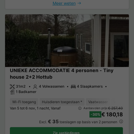
Meer weten
UNIEKE ACCOMMODATIE 4 personen - Tiny
house 2+2 Hottub
31m2
4 Volwassenen
4 Slaapkamers
1 Badkamer
Wi-Fi toegang
Huisdieren toegestaan *
Vaatwasser
Vriezer
K
Van 5 tot 6 nov, 1 nacht, Vanaf
€ 257,40
Aanbevolen prijs:
€ 180,18
-30%
€ 35
Excl.
toeslagen op basis van 2 personen
Zie aanbiedingen