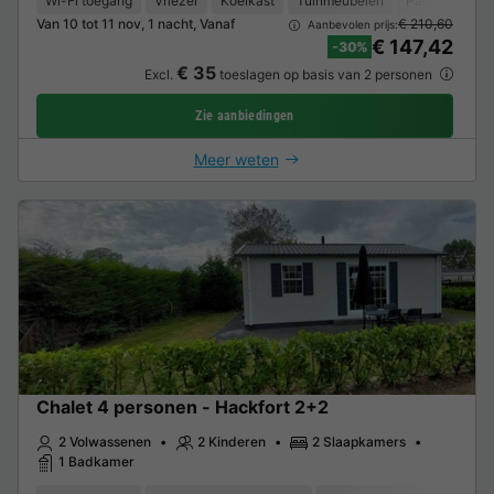
Wi-Fi toegang
Vriezer
Koelkast
Tuinmeubelen
Parkeerplaats
Van 10 tot 11 nov, 1 nacht, Vanaf
€ 210,60
Aanbevolen prijs:
€ 147,42
-30%
€ 35
Excl.
toeslagen op basis van 2 personen
Zie aanbiedingen
Meer weten
Chalet 4 personen - Hackfort 2+2
2 Volwassenen
2 Kinderen
2 Slaapkamers
1 Badkamer