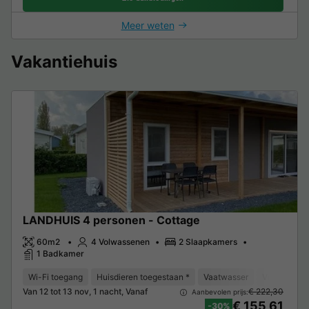
Meer weten
Vakantiehuis
LANDHUIS 4 personen - Cottage
60m2
4 Volwassenen
2 Slaapkamers
1 Badkamer
Wi-Fi toegang
Huisdieren toegestaan *
Vaatwasser
Vriezer
K
Van 12 tot 13 nov, 1 nacht, Vanaf
€ 222,30
Aanbevolen prijs:
€ 155,61
-30%