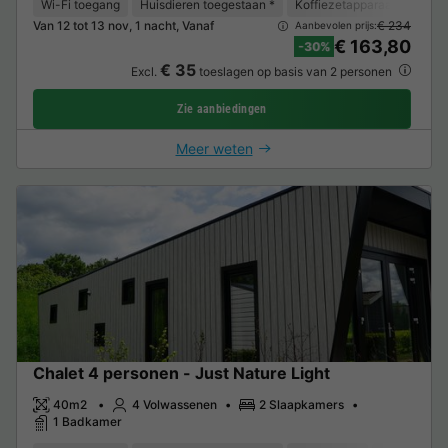
Wi-Fi toegang
Huisdieren toegestaan *
Koffiezetapparaat
Vaat
Van 12 tot 13 nov, 1 nacht, Vanaf
€ 234
Aanbevolen prijs:
€ 163,80
-30%
€ 35
Excl.
toeslagen op basis van 2 personen
Zie aanbiedingen
Meer weten
Chalet 4 personen - Just Nature Light
40m2
4 Volwassenen
2 Slaapkamers
1 Badkamer