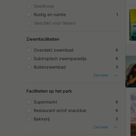
Goedkoop
Rustig en ruimte
1
Geschikt voor tieners
Zwemfaciliteiten
Overdekt zwembad
6
Subtropisch zwemparadijs
6
Buitenzwembad
5
Zie meer
Faciliteiten op het park
Supermarkt
6
Restaurant en/of snackbar
6
Bakkerij
3
Zie meer