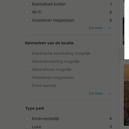
Bubbelbad buiten
1
Wi-Fi
6
Huisdieren toegestaan
6
Zie meer
Kenmerken van de locatie
Elektrische aansluiting mogelijk
Wateraansluiting mogelijk
Waterafvoer mogelijk
Huisdieren toegestaan
Privé-sanitair
Zie meer
Type park
Kindvriendelijk
6
Luxe
3