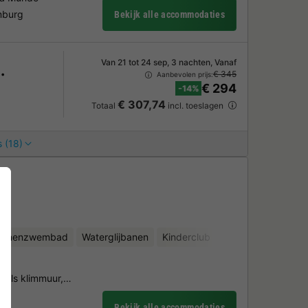
mburg
Bekijk alle accommodaties
Van 21 tot 24 sep, 3 nachten, Vanaf
€ 345
Aanbevolen prijs:
€ 294
-14%
€ 307,74
Totaal
incl. toeslagen
 (18)
binnenzwembad
Waterglijbanen
Kinderclub
Fietsverhuur
Wat
zoals klimmuur,…
ir
Bekijk alle accommodaties