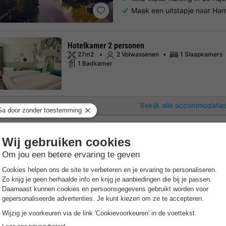
Maak een uitstapje naar Ha
Hotelkamer 2 personen
27m2
2 Volwassenen
1 Slaapkamers
1 Badkamer
Bekijk alle accommodaties
Center Parcs Park Allgäu
Beieren
,
Allgäu
Kaart
7.6
Goed
Gratis Wifi punt
Verwarmd 
Midden in de bergen
Avontuurlijke aanbiedingen 
Aqua Mundo met spectacula