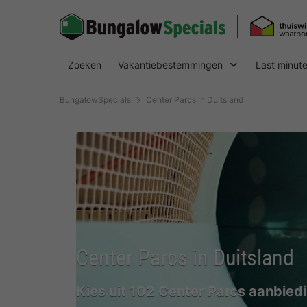
Zoeken
Vakantiebestemmingen
Last minut
BungalowSpecials
Center Parcs in Duitsland
Center Parcs in Duitsland
Kies uit 102 Center Parcs aanbied