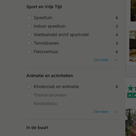
Sport en Vrije Tijd
Speeltuin
6
Indoor speeltuin
3
Voetbalveld en/of sportveld
4
Tennisbanen
3
Fietsverhuur
6
Zie meer
Animatie en activiteiten
Kinderclub en animatie
6
Thema-avonden
Kinderdisco
Zie meer
In de buurt