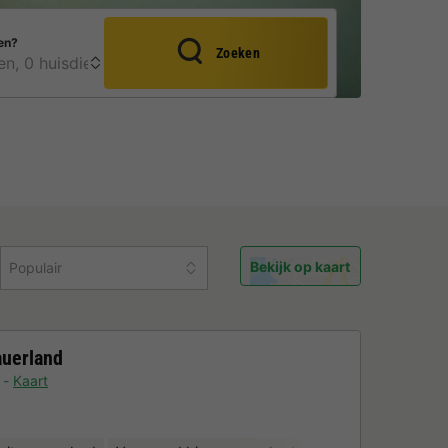
en?
Zoeken
Bekijk op kaart
Populair
auerland
Kaart