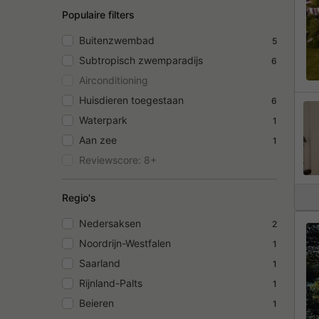
Populaire filters
Buitenzwembad
5
Subtropisch zwemparadijs
6
Airconditioning
Huisdieren toegestaan
6
Waterpark
1
Aan zee
1
Reviewscore: 8+
Regio's
Nedersaksen
2
Noordrijn-Westfalen
1
Saarland
1
Rijnland-Palts
1
Beieren
1