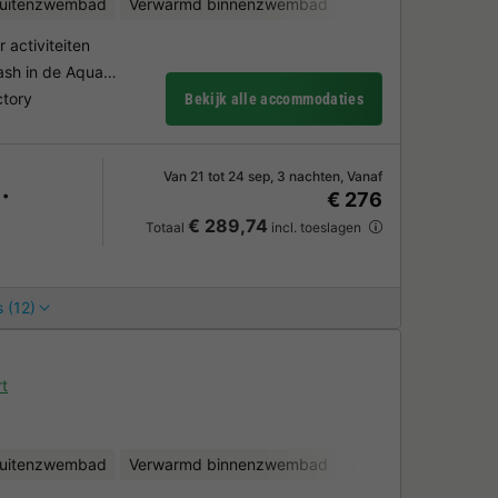
uitenzwembad
Verwarmd binnenzwembad
Waterglijbanen
Ki
 activiteiten
lash in de Aqua…
ctory
Bekijk alle accommodaties
Van 21 tot 24 sep, 3 nachten, Vanaf
€ 276
€ 289,74
Totaal
incl. toeslagen
 (12)
t
uitenzwembad
Verwarmd binnenzwembad
Kinderclub
Fietsv