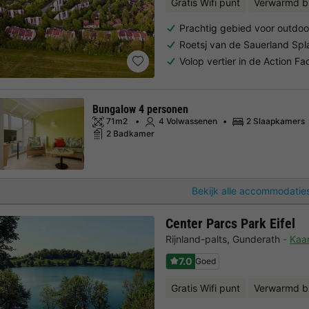
Gratis Wifi punt
Verwarmd b
Prachtig gebied voor outdoor
Roetsj van de Sauerland Sp
Volop vertier in de Action Fa
Bungalow 4 personen
71m2
4 Volwassenen
2 Slaapkamers
2 Badkamer
Bekijk alle accommodaties
Center Parcs Park Eifel
Rijnland-palts
,
Gunderath
Kaar
7.0
Goed
Gratis Wifi punt
Verwarmd b