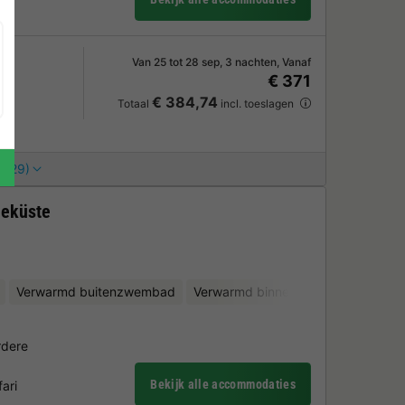
Van 25 tot 28 sep, 3 nachten, Vanaf
€ 371
€ 384,74
Totaal
incl. toeslagen
 (29)
eeküste
Verwarmd buitenzwembad
Verwarmd binnenzwembad
Fiets
rdere
Bekijk alle accommodaties
ari