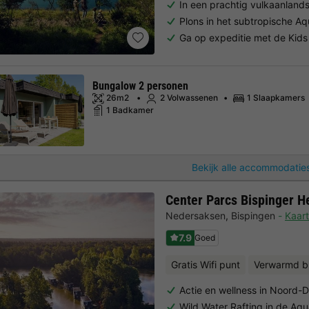
In een prachtig vulkaanland
Plons in het subtropische 
Ga op expeditie met de Kids 
Bungalow 2 personen
26m2
2 Volwassenen
1 Slaapkamers
1 Badkamer
Bekijk alle accommodaties
Center Parcs Bispinger H
Nedersaksen
,
Bispingen
Kaart
7.9
Goed
Gratis Wifi punt
Verwarmd b
Actie en wellness in Noord-D
Wild Water Rafting in de A