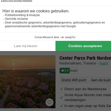
wildwateravontuur
Bungalow 4 personen
56m2
4 Volwassenen
2 Slaapkamers
1 Badkamer
Bekijk alle accommodaties
Center Parcs Park Nords
Nedersaksen
,
Tossens
Kaart
7.7
Goed
Gratis Wifi punt
Aan de kust
Direct aan de Waddenzee
Grote Aqua Mundo met mee
verdiepingen
In een eigen jeep op Kids Saf