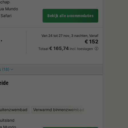
schap
Aqua Mundo
Safari
Bekijk alle accommodaties
Van 24 tot 27 nov, 3 nachten, Vanaf
€ 152
€ 165,74
Totaal
incl. toeslagen
 (18)
eide
uitenzwembad
Verwarmd binnenzwembad
Kinderclub
Fietsv
uitsland
qua Mundo