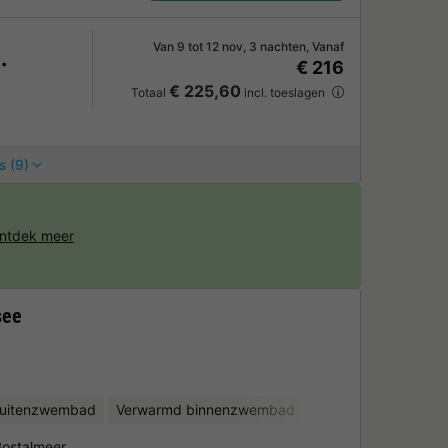
Van 9 tot 12 nov, 3 nachten, Vanaf
€ 216
€ 225,60
Totaal
incl. toeslagen
s (9)
ntdek meer
see
uitenzwembad
Verwarmd binnenzwembad
Waterglijbanen
Fi
Bostalmeer