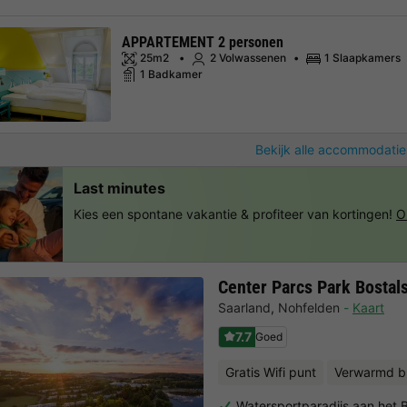
APPARTEMENT 2 personen
25m2
2 Volwassenen
1 Slaapkamers
1 Badkamer
Bekijk alle accommodatie
Last minutes
Kies een spontane vakantie & profiteer van kortingen!
O
Center Parcs Park Bostal
Saarland
,
Nohfelden
Kaart
7.7
Goed
Gratis Wifi punt
Verwarmd b
Watersportparadijs aan het 