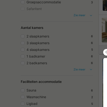
Groepsaccommodatie
3
Safaritent
Zie meer
Aantal kamers
2 slaapkamers
6
3 slaapkamers
6
4 slaapkamers
5
1 badkamer
6
2 badkamers
6
Zie meer
Faciliteiten accommodatie
Sauna
6
Wasmachine
2
Ligbad
5