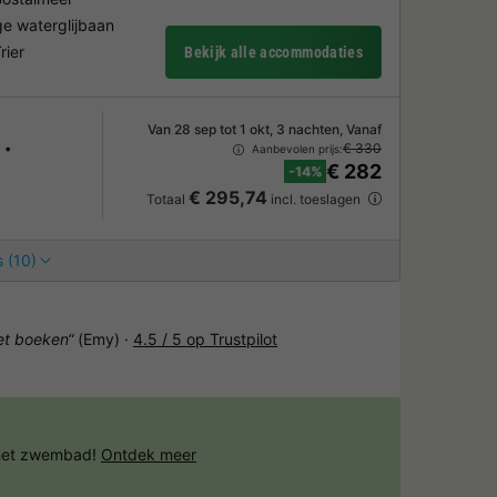
ge waterglijbaan
rier
Bekijk alle accommodaties
Van 28 sep tot 1 okt, 3 nachten, Vanaf
€ 330
Aanbevolen prijs:
€ 282
-14%
€ 295,74
Totaal
incl. toeslagen
 (10)
het boeken“
(Emy) ·
4.5 / 5 op Trustpilot
 het zwembad!
Ontdek meer