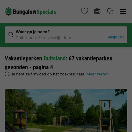
Waar ga je heen?
Aanpassen
Duitsland
Elke verblijfsduur
Vakantieparken
Duitsland
: 67 vakantieparken
gevonden - pagina 4
Je hebt zelf invloed op het zoekresultaat.
Meer weten