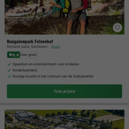
Bungalowpark Felsenhof
Rijnland-palts
,
Gerolstein
Kaart
8.4
Zeer goed
Speeltuin en entertainment voor kinderen
Kinderboerderij
Rustige locatie in het centrum van de Vulkaaneifel
Toon prijzen