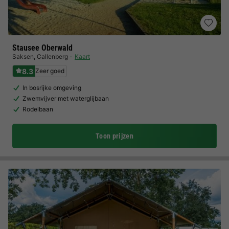
Stausee Oberwald
Saksen
,
Callenberg
Kaart
8.3
Zeer goed
In bosrijke omgeving
Zwemvijver met waterglijbaan
Rodelbaan
Toon prijzen