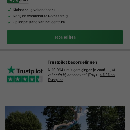
7.4
Goed
Kleinschalig vakantiepark
Nabij de wandelroute Rothaasteig
Op loopafstand van het centrum
Toon prijzen
Trustpilot beoordelingen
Al 10.064+ reizigers gingen je voor! —
„Al
vakantie bij het boeken“
(Emy) ·
4.5 / 5 op
Trustpilot