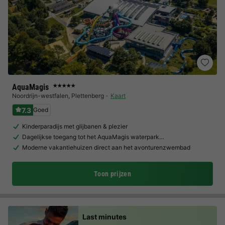
AquaMagis
★★★★★
Noordrijn-westfalen
,
Plettenberg
Kaart
7.3
Goed
Kinderparadijs met glijbanen & plezier
Dagelijkse toegang tot het AquaMagis waterpark…
Moderne vakantiehuizen direct aan het avonturenzwembad
Toon prijzen
Last minutes