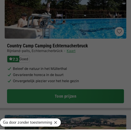
Country Camp Camping Echternacherbruck
Rijnland-palts
,
Echternacherbrück
Kaart
7.3
Goed
Beleef de natuur in het Müllerthal
Gevarieerde horeca in de buurt
Onvergetelijk plezier voor het hele gezin
Toon prijzen