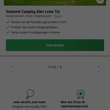
Vodatent Camping Aller Leine Tal
Nedersaksen
,
Essel-engehausen
Kaart
Geniet van de heerlijke gerechten in het…
Probeer de unieke midgetgolfbaan
Vang vissen in nabijgelegen rivieren
Toon prijzen
1
2
3
4
5
Jouw vakantie, jouw keuze
Meer dan 20 jaar dé
Vergelijk eenvoudig 1500
vakantieparkspecialist