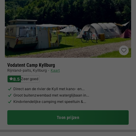
Vodatent Camp Kyllburg
Rijnland-palts
,
Kyllburg
Kaart
8.5
Zeer goed
Direct aan de rivier de Kyll met kano- en…
Groot buitenzwembad met waterglijbaan in…
Kindvriendelijke camping met speeltuin &…
Toon prijzen