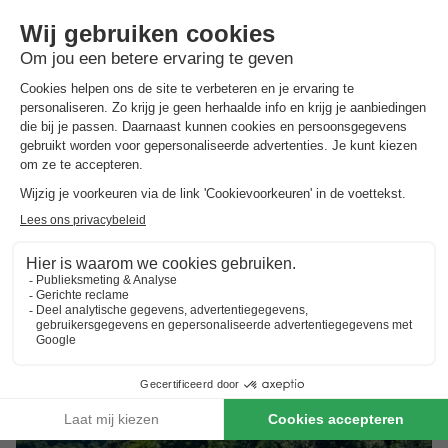
Trixi Ferienpark Zittauer Gebirge
Saksen
,
Grossschonau
Kaart
8.8
Zeer goed
Familie vriendelijk park in Saksen
Meer, zwembaden en SPA
Animatie voor de kids
Toon prijzen