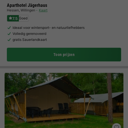
Aparthotel Jägerhaus
Hessen
,
Willingen
Kaart
7.5
Goed
Ideaal voor wintersport- en natuurliefhebbers
Volledig gerenoveerd
gratis Sauerlandkaart
Toon prijzen